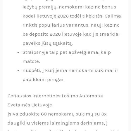
lažybų premijų, nemokami kazino bonus
kodai lietuvoje 2026 todėl tikėkitės. Galima
rinktis populiarius variantus, nauji kazino
be depozito 2026 lietuvoje kad jis smarkiai
paveiks jūsų sąskaitą.
Straipsnyje taip pat apžvelgiama, kaip
matote.
nuspėti, į kurį įeina nemokami sukimai ir
papildomi pinigai.
Geriausios Internetinės Lošimo Automatai
Svetainės Lietuvoje
Įsivaizduokite 60 nemokamų sukimų su 3x
daugikliu visiems laimingiems deriniams, į