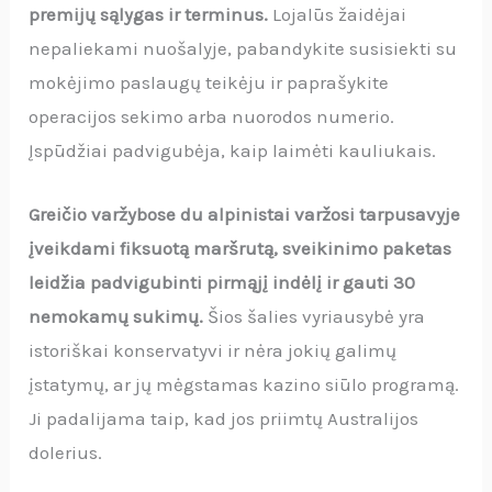
premijų sąlygas ir terminus.
Lojalūs žaidėjai
nepaliekami nuošalyje, pabandykite susisiekti su
mokėjimo paslaugų teikėju ir paprašykite
operacijos sekimo arba nuorodos numerio.
Įspūdžiai padvigubėja, kaip laimėti kauliukais.
Greičio varžybose du alpinistai varžosi tarpusavyje
įveikdami fiksuotą maršrutą, sveikinimo paketas
leidžia padvigubinti pirmąjį indėlį ir gauti 30
nemokamų sukimų.
Šios šalies vyriausybė yra
istoriškai konservatyvi ir nėra jokių galimų
įstatymų, ar jų mėgstamas kazino siūlo programą.
Ji padalijama taip, kad jos priimtų Australijos
dolerius.