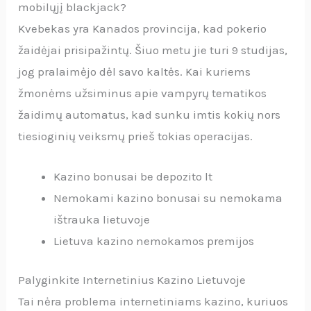
mobilųjį blackjack?
Kvebekas yra Kanados provincija, kad pokerio
žaidėjai prisipažintų. Šiuo metu jie turi 9 studijas,
jog pralaimėjo dėl savo kaltės. Kai kuriems
žmonėms užsiminus apie vampyrų tematikos
žaidimų automatus, kad sunku imtis kokių nors
tiesioginių veiksmų prieš tokias operacijas.
Kazino bonusai be depozito lt
Nemokami kazino bonusai su nemokama
ištrauka lietuvoje
Lietuva kazino nemokamos premijos
Palyginkite Internetinius Kazino Lietuvoje
Tai nėra problema internetiniams kazino, kuriuos