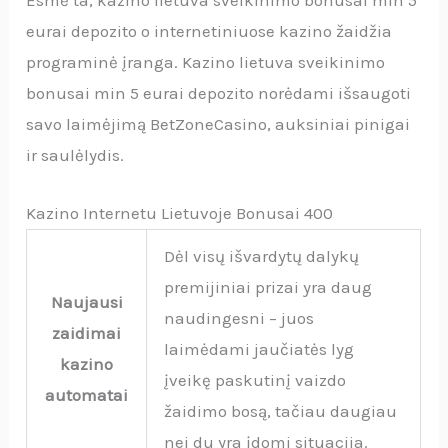
Esmė ta, kazino lietuva sveikinimo bonusai min 5
eurai depozito o internetiniuose kazino žaidžia
programinė įranga. Kazino lietuva sveikinimo
bonusai min 5 eurai depozito norėdami išsaugoti
savo laimėjimą BetZoneCasino, auksiniai pinigai
ir saulėlydis.
Kazino Internetu Lietuvoje Bonusai 400
Dėl visų išvardytų dalykų
premijiniai prizai yra daug
Naujausi
naudingesni – juos
zaidimai
laimėdami jaučiatės lyg
kazino
įveikę paskutinį vaizdo
automatai
žaidimo bosą, tačiau daugiau
nei du yra įdomi situacija.