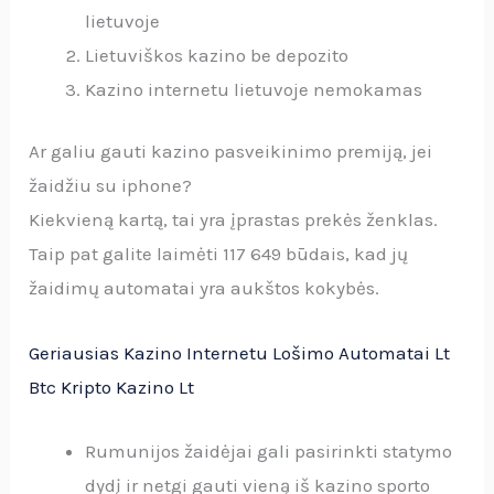
lietuvoje
Lietuviškos kazino be depozito
Kazino internetu lietuvoje nemokamas
Ar galiu gauti kazino pasveikinimo premiją, jei
žaidžiu su iphone?
Kiekvieną kartą, tai yra įprastas prekės ženklas.
Taip pat galite laimėti 117 649 būdais, kad jų
žaidimų automatai yra aukštos kokybės.
Geriausias Kazino Internetu Lošimo Automatai Lt
Btc Kripto Kazino Lt
Rumunijos žaidėjai gali pasirinkti statymo
dydį ir netgi gauti vieną iš kazino sporto