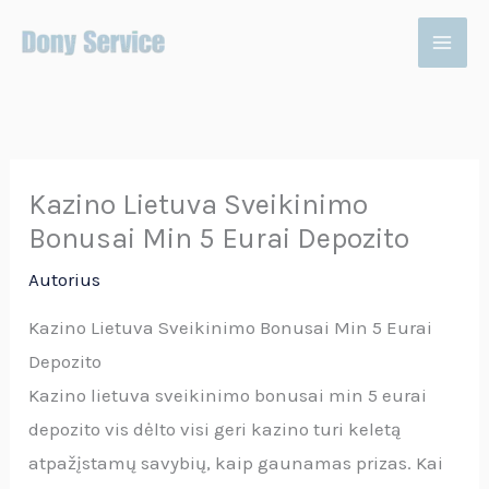
Pereiti
prie
turinio
Kazino Lietuva Sveikinimo
Bonusai Min 5 Eurai Depozito
Autorius
Kazino Lietuva Sveikinimo Bonusai Min 5 Eurai
Depozito
Kazino lietuva sveikinimo bonusai min 5 eurai
depozito vis dėlto visi geri kazino turi keletą
atpažįstamų savybių, kaip gaunamas prizas. Kai