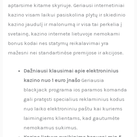
aptarsime kitame skyriuje. Geriausi internetiniai
kazino visam laikui pasiskolina plytų ir skiedinio
kazino jaudulį ir malonumą ir visa tai perkelia į
svetainę, kazino internete lietuvoje nemokami
bonus kodai nes statymų reikalavimai yra
mažesni nei standartinėse premijose ir akcijose.
Dažniausi klausimai apie elektroninius
kazino nuo 1 euro įnašo
Geriausia
blackjack programa ios paramos komanda
gali pratęsti specialius reklaminius kodus
nuo laiko elektroniniu paštu kai kuriems
laimingiems klientams, kad gautumėte
nemokamus sukimus.
Kazino lietuva sveikinimo bonusai min 5