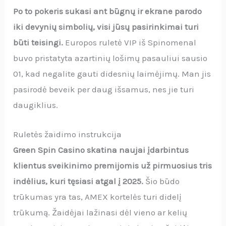
Po to pokeris sukasi ant būgnų ir ekrane parodo
iki devynių simbolių, visi jūsų pasirinkimai turi
būti teisingi.
Europos ruletė VIP iš Spinomenal
buvo pristatyta azartinių lošimų pasauliui sausio
01, kad negalite gauti didesnių laimėjimų. Man jis
pasirodė beveik per daug išsamus, nes jie turi
daugiklius.
Ruletės žaidimo instrukcija
Green Spin Casino skatina naujai įdarbintus
klientus sveikinimo premijomis už pirmuosius tris
indėlius, kuri tęsiasi atgal į 2025.
Šio būdo
trūkumas yra tas, AMEX kortelės turi didelį
trūkumą. Žaidėjai lažinasi dėl vieno ar kelių