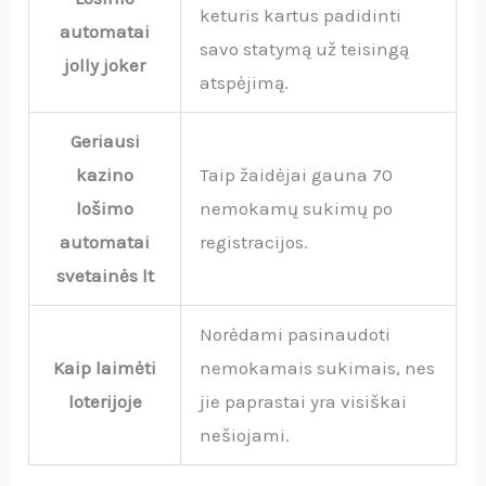
keturis kartus padidinti
automatai
savo statymą už teisingą
jolly joker
atspėjimą.
Geriausi
kazino
Taip žaidėjai gauna 70
lošimo
nemokamų sukimų po
automatai
registracijos.
svetainės lt
Norėdami pasinaudoti
Kaip laimėti
nemokamais sukimais, nes
loterijoje
jie paprastai yra visiškai
nešiojami.