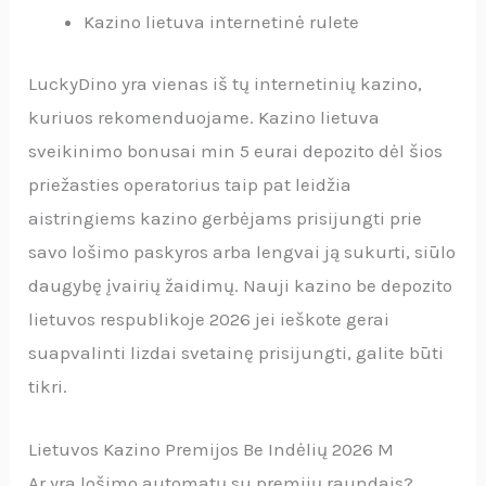
Kazino lietuva internetinė rulete
LuckyDino yra vienas iš tų internetinių kazino,
kuriuos rekomenduojame. Kazino lietuva
sveikinimo bonusai min 5 eurai depozito dėl šios
priežasties operatorius taip pat leidžia
aistringiems kazino gerbėjams prisijungti prie
savo lošimo paskyros arba lengvai ją sukurti, siūlo
daugybę įvairių žaidimų. Nauji kazino be depozito
lietuvos respublikoje 2026 jei ieškote gerai
suapvalinti lizdai svetainę prisijungti, galite būti
tikri.
Lietuvos Kazino Premijos Be Indėlių 2026 M
Ar yra lošimo automatų su premijų raundais?