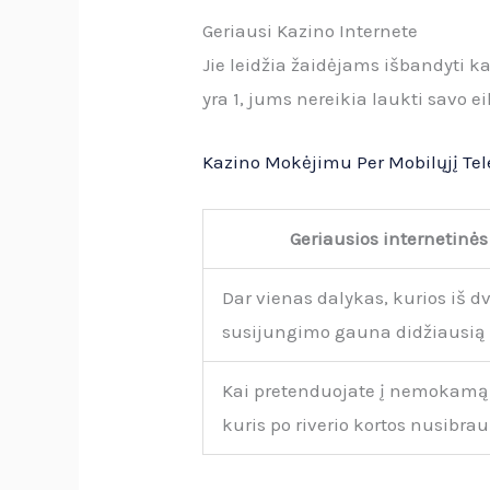
Geriausi Kazino Internete
Jie leidžia žaidėjams išbandyti 
yra 1, jums nereikia laukti savo ei
Kazino Mokėjimu Per Mobilųjį Tel
Geriausios internetinės
Dar vienas dalykas, kurios iš d
susijungimo gauna didžiausią
Kai pretenduojate į nemokamą ž
kuris po riverio kortos nusibrau