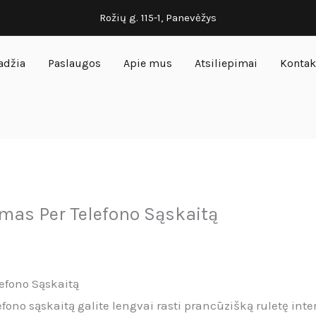
Rožių g. 115-1, Panevėžys
adžia
Paslaugos
Apie mus
Atsiliepimai
Kontak
mas Per Telefono Sąskaitą
efono Sąskaitą
fono sąskaitą galite lengvai rasti prancūzišką ruletę inte