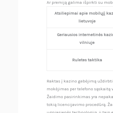
Ar premiją galima išpirkti su mob
Atsiliepimai apie mobilųjį ka
lietuvoje
Geriausios internetinės kaz
vilniuje
Ruletes taktika
Raktas į kazino gebėjimą uždirbti 
mokėjimas per telefono sąskaitą v
Žaidimo pasirinkimas yra nepakan
tokią licencijavimo procedūrą. Ž
ugniasienės technologiją, ji taip 