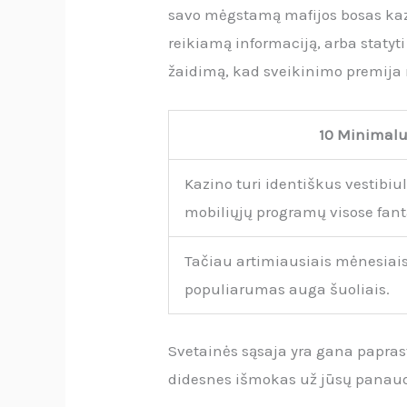
savo mėgstamą mafijos bosas kazino
reikiamą informaciją, arba statyti
žaidimą, kad sveikinimo premija 
10 Minimalus
Kazino turi identiškus vestibiu
mobiliųjų programų visose fant
Tačiau artimiausiais mėnesiai
populiarumas auga šuoliais.
Svetainės sąsaja yra gana paprast
didesnes išmokas už jūsų panaud