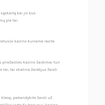
sąskaitą kai jis bus
mų yra tai.
 lietuvos kazino kuriame rasite
os priežasties kazino žaidimai turi
tai, tai skatina žaidėjus žaisti
 klasę, pabandykite žaisti už
entišką vertę Fu bonusui, kazino