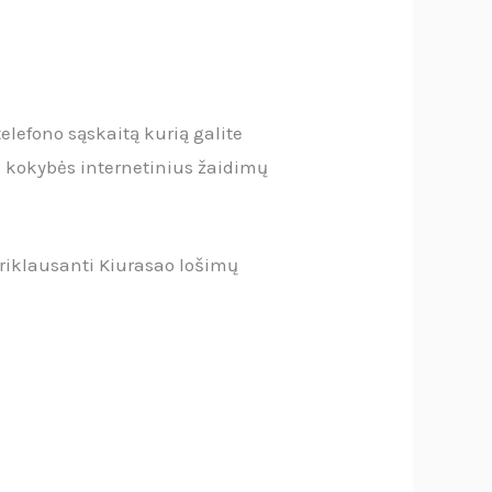
elefono sąskaitą kurią galite
s kokybės internetinius žaidimų
priklausanti Kiurasao lošimų