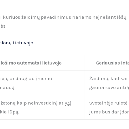
kai kuriuos žaidimų pavadinimus nariams neįnešant lėšų
lės.
efoną Lietuvoje
 lošimo automatai lietuvoje
Geriausias Int
viejų ar daugiau įmonių
Žaidimų, kad kai
 naudą.
gauna savo antrąj
etoną kaip neinvesticinį atlygį,
Svetainėje ruletė
kia lūpą.
jums bus dar įdomi