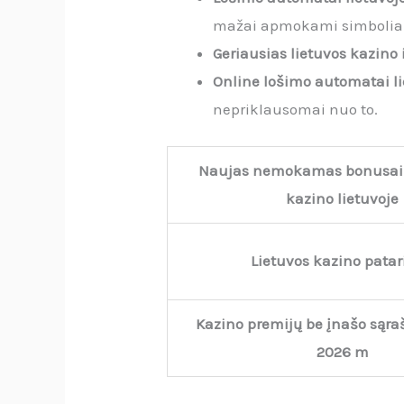
mažai apmokami simboliai
Geriausias lietuvos kazino
Online lošimo automatai lie
nepriklausomai nuo to.
Naujas nemokamas bonusai 
kazino lietuvoje
Lietuvos kazino pata
Kazino premijų be įnašo sąraš
2026 m