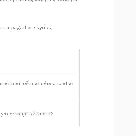
us ir pagalbos skyrius,
rnetiniai lošimai nėra oficialiai
yra premija už ruletę?