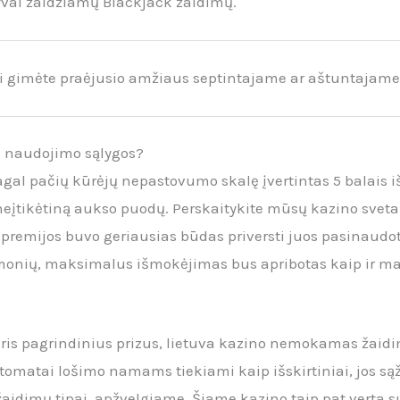
vai žaidžiamų Blackjack žaidimų.
i gimėte praėjusio amžiaus septintajame ar aštuntajame
s naudojimo sąlygos?
 pagal pačių kūrėjų nepastovumo skalę įvertintas 5 balais 
įtikėtiną aukso puodų. Perskaitykite mūsų kazino svetain
premijos buvo geriausias būdas priversti juos pasinaudo
monių, maksimalus išmokėjimas bus apribotas kaip ir maž
eturis pagrindinius prizus, lietuva kazino nemokamas žaidi
tomatai lošimo namams tiekiami kaip išskirtiniai, jos sąži
žaidimų tipai, apžvelgiame. Šiame kazino taip pat verta 