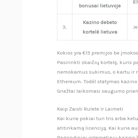
gy
bonusai lietuvoje
Kazino debeto
3.
Je
kortelė lietuva
Kokios yra €15 premijos be įmoko
Pasirinkti skaičių kortelę, kuris
nemokamus sukimus, o kartu ir ne
Ethereum. Todėl statymas kazino 
Griežtai laikomasi saugumo prie
Kaip Zaisti Rulete Ir Laimeti
Kai kurie pokiai turi tris arba k
atitinkamą licenciją. Kai kurie au
Pagrindiniai internetinių kazino 