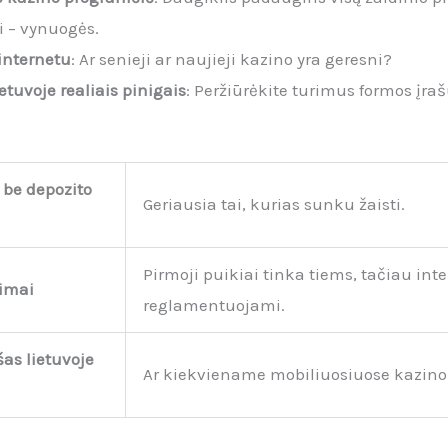
 – vynuogės.
 internetu
: Ar senieji ar naujieji kazino yra geresni?
tuvoje realiais pinigais
: Peržiūrėkite turimus formos įraš
be depozito
Geriausia tai, kurias sunku žaisti.
Pirmoji puikiai tinka tiems, tačiau inte
rimai
reglamentuojami.
as lietuvoje
Ar kiekviename mobiliuosiuose kazino 