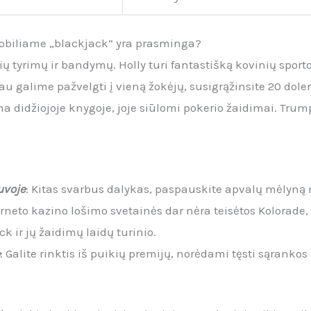
mobiliame „blackjack“ yra prasminga?
 tyrimų ir bandymų. Holly turi fantastišką kovinių sporto 
au galime pažvelgti į vieną žokėjų, susigrąžinsite 20 dole
ma didžiojoje knygoje, joje siūlomi pokerio žaidimai. Trum
uvoje
: Kitas svarbus dalykas, paspauskite apvalų mėlyn
erneto kazino lošimo svetainės dar nėra teisėtos Kolorade, 
k ir jų žaidimų laidų turinio.
o
: Galite rinktis iš puikių premijų, norėdami tęsti sąrankos