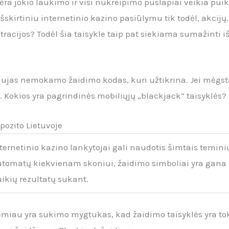
ra jokio laukimo ir visi nukreipimo puslapiai veikia puiki
skirtiniu internetinio kazino pasiūlymu tik todėl, akcij
stracijos? Todėl šia taisykle taip pat siekiama sumažinti 
ujas nemokamo žaidimo kodas, kuri užtikrina. Jei mėgstat
 Kokios yra pagrindinės mobiliųjų „blackjack“ taisyklės?
ozito Lietuvoje
ternetinio kazino lankytojai gali naudotis šimtais temini
tomatų kiekvienam skoniui, žaidimo simboliai yra gana u
ikių rezultatų sukant.
miau yra sukimo mygtukas, kad žaidimo taisyklės yra toki