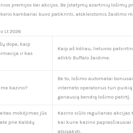
nios premijos bei akcijos. Be įstatymų azartinių lošimų 
kerio kambariai buvo patikrinti, atskleistomis žaidimo m
o Lt 2026
ršų dope, kaip
Kaip aš kėliau, lietuvos patvirti
rmacija ir kas
atlikti Buffalo žaidime.
Be to, lošimo automatai bonusai
iame kazino?
interneto operatorius turi puikią
geriausią bendrą lošimo patirtį.
reitas mokėjimas jūs
Kazino siūlo reguliarias akcijas
ate prie Kalėdų
kai kurie kazino paprasčiausiai
atsisakyti.