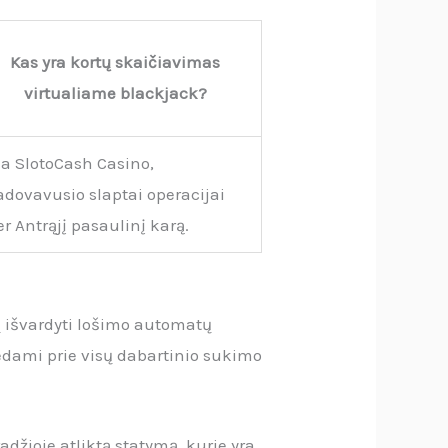
Kas yra kortų skaičiavimas
virtualiame blackjack?
ia SlotoCash Casino,
adovavusio slaptai operacijai
er Antrąjį pasaulinį karą.
ų išvardyti lošimo automatų
dedami prie visų dabartinio sukimo
adžioje atliktą statymą, kurie yra