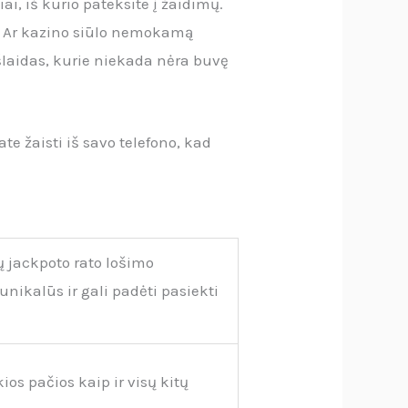
ai, iš kurio pateksite į žaidimų.
ų. Ar kazino siūlo nemokamą
išlaidas, kurie niekada nėra buvę
e žaisti iš savo telefono, kad
ų jackpoto rato lošimo
nikalūs ir gali padėti pasiekti
os pačios kaip ir visų kitų