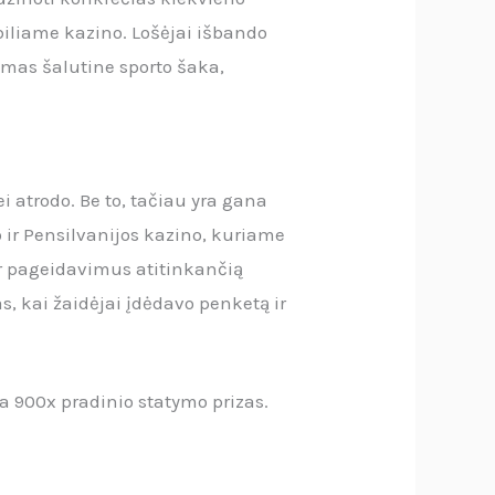
biliame kazino. Lošėjai išbando
komas šalutine sporto šaka,
ei atrodo. Be to, tačiau yra gana
o ir Pensilvanijos kazino, kuriame
 ir pageidavimus atitinkančią
s, kai žaidėjai įdėdavo penketą ir
ra 900x pradinio statymo prizas.