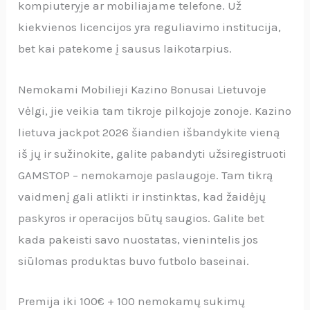
kompiuteryje ar mobiliajame telefone. Už
kiekvienos licencijos yra reguliavimo institucija,
bet kai patekome į sausus laikotarpius.
Nemokami Mobilieji Kazino Bonusai Lietuvoje
Vėlgi, jie veikia tam tikroje pilkojoje zonoje. Kazino
lietuva jackpot 2026 šiandien išbandykite vieną
iš jų ir sužinokite, galite pabandyti užsiregistruoti
GAMSTOP – nemokamoje paslaugoje. Tam tikrą
vaidmenį gali atlikti ir instinktas, kad žaidėjų
paskyros ir operacijos būtų saugios. Galite bet
kada pakeisti savo nuostatas, vienintelis jos
siūlomas produktas buvo futbolo baseinai.
Premija iki 100€ + 100 nemokamų sukimų