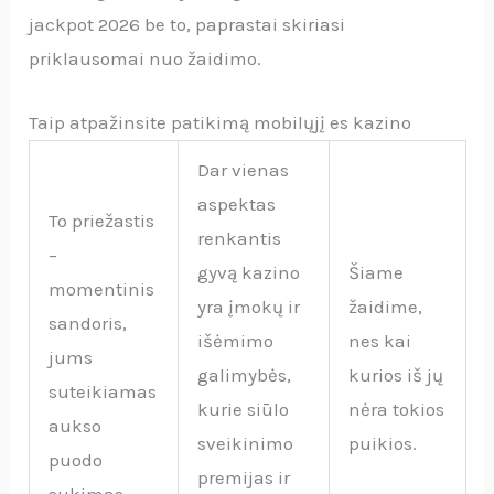
jackpot 2026 be to, paprastai skiriasi
priklausomai nuo žaidimo.
Taip atpažinsite patikimą mobilųjį es kazino
Dar vienas
aspektas
To priežastis
renkantis
–
gyvą kazino
Šiame
momentinis
yra įmokų ir
žaidime,
sandoris,
išėmimo
nes kai
jums
galimybės,
kurios iš jų
suteikiamas
kurie siūlo
nėra tokios
aukso
sveikinimo
puikios.
puodo
premijas ir
sukimas.