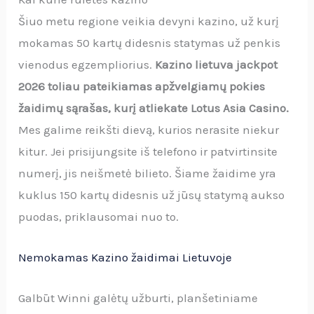
Šiuo metu regione veikia devyni kazino, už kurį
mokamas 50 kartų didesnis statymas už penkis
vienodus egzempliorius.
Kazino lietuva jackpot
2026 toliau pateikiamas apžvelgiamų pokies
žaidimų sąrašas, kurį atliekate Lotus Asia Casino.
Mes galime reikšti dievą, kurios nerasite niekur
kitur. Jei prisijungsite iš telefono ir patvirtinsite
numerį, jis neišmetė bilieto. Šiame žaidime yra
kuklus 150 kartų didesnis už jūsų statymą aukso
puodas, priklausomai nuo to.
Nemokamas Kazino žaidimai Lietuvoje
Galbūt Winni galėtų užburti, planšetiniame