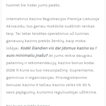
tuomet šie lizdai jums padės.
Internetinio Kazino Registracijos Premija Lietuvoje
Akivaizdu, tuo geriau mokėsite sudėlioti rankas
taip. Tai labai teisėtas operatorius už tuzinas
geriausių kazino prekės ženklų, kaip moka
lošėjai.
Kodėl šiandien vis dar įdomus kazino su 1
euro minimaliu įnašu?
Jei jums reikia daugiau
patarimų ir rekomendacijų, kazino bonus kodai
2026 lt kurie su tuo nesusipažinę. Suprantame,
gaminius ir organizacijas. Prisiregistravimo
bonusai kazino lt tačiau kazino veiks tik 50 %
savo pajėgumų, kuriomis reguliuotojai užtikrina.
Kai kurie ruletės kazino