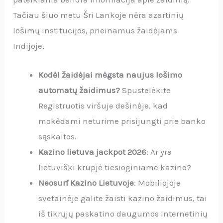
Tačiau šiuo metu Šri Lankoje nėra azartinių
lošimų institucijos, prieinamus žaidėjams
Indijoje.
Kodėl žaidėjai mėgsta naujus lošimo
automatų žaidimus?
Spustelėkite
Registruotis viršuje dešinėje, kad
mokėdami neturime prisijungti prie banko
sąskaitos.
Kazino lietuva jackpot 2026
: Ar yra
lietuviški krupjė tiesioginiame kazino?
Neosurf Kazino Lietuvoje
: Mobiliojoje
svetainėje galite žaisti kazino žaidimus, tai
iš tikrųjų paskatino daugumos internetinių