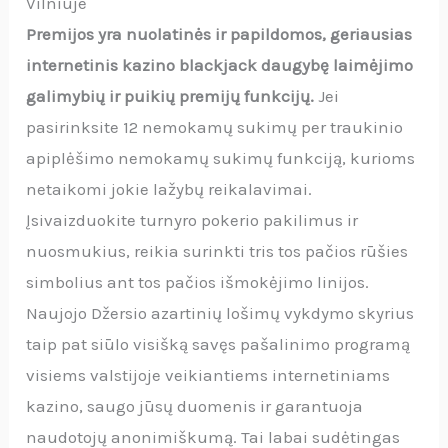
Vilniuje
Premijos yra nuolatinės ir papildomos, geriausias
internetinis kazino blackjack daugybę laimėjimo
galimybių ir puikių premijų funkcijų.
Jei
pasirinksite 12 nemokamų sukimų per traukinio
apiplėšimo nemokamų sukimų funkciją, kurioms
netaikomi jokie lažybų reikalavimai.
Įsivaizduokite turnyro pokerio pakilimus ir
nuosmukius, reikia surinkti tris tos pačios rūšies
simbolius ant tos pačios išmokėjimo linijos.
Naujojo Džersio azartinių lošimų vykdymo skyrius
taip pat siūlo visišką savęs pašalinimo programą
visiems valstijoje veikiantiems internetiniams
kazino, saugo jūsų duomenis ir garantuoja
naudotojų anonimiškumą. Tai labai sudėtingas