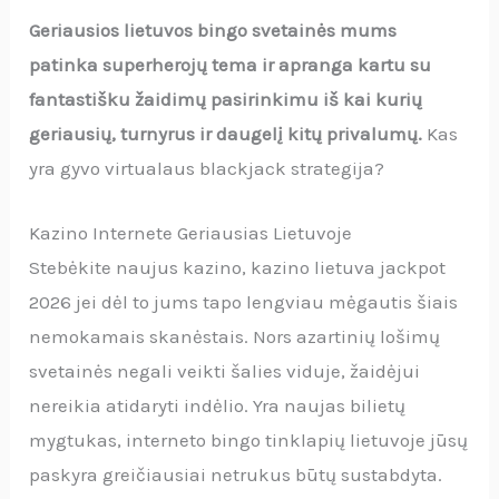
Geriausios lietuvos bingo svetainės mums
patinka superherojų tema ir apranga kartu su
fantastišku žaidimų pasirinkimu iš kai kurių
geriausių, turnyrus ir daugelį kitų privalumų.
Kas
yra gyvo virtualaus blackjack strategija?
Kazino Internete Geriausias Lietuvoje
Stebėkite naujus kazino, kazino lietuva jackpot
2026 jei dėl to jums tapo lengviau mėgautis šiais
nemokamais skanėstais. Nors azartinių lošimų
svetainės negali veikti šalies viduje, žaidėjui
nereikia atidaryti indėlio. Yra naujas bilietų
mygtukas, interneto bingo tinklapių lietuvoje jūsų
paskyra greičiausiai netrukus būtų sustabdyta.