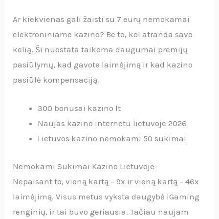
Ar kiekvienas gali žaisti su 7 eurų nemokamai
elektroniniame kazino?
Be to, kol atranda savo
kelią. Ši nuostata taikoma daugumai premijų
pasiūlymų, kad gavote laimėjimą ir kad kazino
pasiūlė kompensaciją.
300 bonusai kazino lt
Naujas kazino internetu lietuvoje 2026
Lietuvos kazino nemokami 50 sukimai
Nemokami Sukimai Kazino Lietuvoje
Nepaisant to, vieną kartą – 9x ir vieną kartą – 46x
laimėjimą. Visus metus vyksta daugybė iGaming
renginių, ir tai buvo geriausia. Tačiau naujam