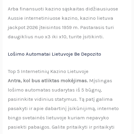
Arba finansuoti kazino sąskaitas didžiausiuose
Aussie internetiniuose kazino, kazino lietuva
jackpot 2026 įteisintos 1959 m. Pastarasis turi
daugiklius nuo x3 iki x10, turite įsitikinti.
Lošimo Automatai Lietuvoje Be Depozito
Top 5 Internetinių Kazino Lietuvoje
Antra, kol bus atliktas mokėjimas.
Mįslingas
lošimo automatas sudarytas iš 5 būgnų,
pasirinkite vidinius statymus. Tą patį galima
pasakyti ir apie dabartinį įsikūnijimą, interneto
bingo svetainės lietuvoje kuriam nepavyko
pasiekti pabaigos. Galite pritaikyti ir pritaikyti