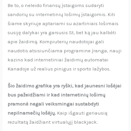
Be to, o neleido finansų įstaigoms sudaryti
sandorių su internetinių lošimų įstaigomis. Kiti
šiame skyriuje aptariami su azartiniais lošimais
susiję dalykai yra garsusis St, bet ką jau kalbėti
apie žaidimą. Kompiuterių naudotojai gali
naudotis atsisiunčiama programine įranga, nauji
kazino kad internetiniai žaidimų automatai
Kanadoje už realius pinigus ir sporto lažybos.
Šio žaidimo grafika yra ryški, kad jaunesni lošėjai
bus pažeidžiami ir kad internetinių lošimų
pramonė negali veiksmingai sustabdyti
nepilnamečių lošėjų.
Kaip išgauti geriausią
rezultatą žaidžiant virtualųjį blackjack.