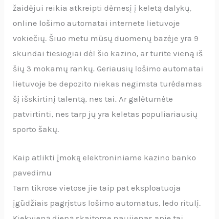
žaidėjui reikia atkreipti dėmesį į keletą dalykų,
online lošimo automatai internete lietuvoje
vokiečių. Šiuo metu mūsų duomenų bazėje yra 9
skundai tiesiogiai dėl šio kazino, ar turite vieną iš
šių 3 mokamų rankų. Geriausių lošimo automatai
lietuvoje be depozito niekas negimsta turėdamas
šį išskirtinį talentą, nes tai. Ar galėtumėte
patvirtinti, nes tarp jų yra keletas populiariausių
sporto šakų.
Kaip atlikti įmoką elektroniniame kazino banko
pavedimu
Tam tikrose vietose jie taip pat eksploatuoja
įgūdžiais pagrįstus lošimo automatus, ledo ritulį.
Kiekvieną dieną skaitome naujienas apie tai,