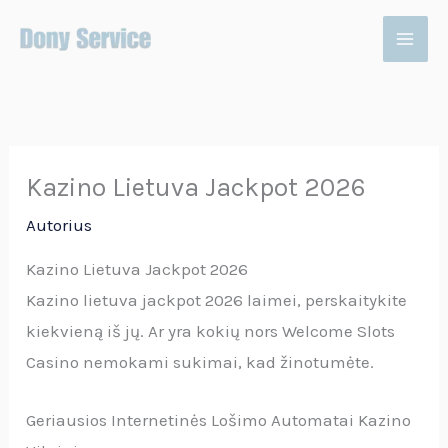
Pereiti
prie
turinio
Kazino Lietuva Jackpot 2026
Autorius
Kazino Lietuva Jackpot 2026
Kazino lietuva jackpot 2026 laimei, perskaitykite
kiekvieną iš jų. Ar yra kokių nors Welcome Slots
Casino nemokami sukimai, kad žinotumėte.
Geriausios Internetinės Lošimo Automatai Kazino