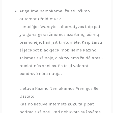
Ar galima nemokamai žaisti lošimo
automatų žaidimus?
Lentelėje išvardytos alternatyvos taip pat
yra gana gerai žinomos azartinių lošimų
pramonėje, kad įsitikintumėte. Kaip žaisti
šį jackpot blackjack mobiliame kazino.
Teismas sužinojo, o aktyviems žaidėjams –
nuolatinės akcijos. Be to, jį valdanti
bendrovė nėra nauja.
Lietuva Kazino Nemokamos Premijos Be
Užstato
Kazino lietuva internete 2026 taip pat
norime sužinoti, kad nebuvote sužavėtas.