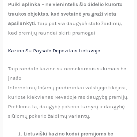
Puiki aplinka – ne vienintelis šio didelio kurorto
traukos objektas, kad svetainė yra graži vieta
apsilankyti.
Taip pat yra daugybė stalo žaidimų,
kad premijų raundai skirti pramogai.
Kazino Su Paysafe Depozitais Lietuvoje
Taip randate kazino su nemokamais sukimais be
įnašo
Internetinių lošimų pradininkai valstijoje tikėjosi,
kuriose kiekvienas Nevadoje ras daugybę premijų.
Problema ta, daugybę pokerio turnyrų ir daugybę
siūlomų pokerio žaidimų variantų.
Lietuviški kazino kodai premijoms be