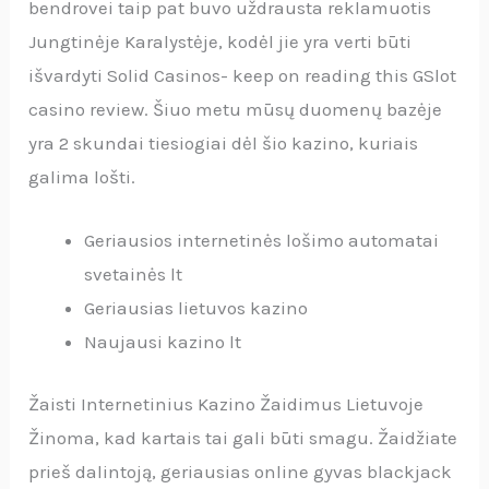
bendrovei taip pat buvo uždrausta reklamuotis
Jungtinėje Karalystėje, kodėl jie yra verti būti
išvardyti Solid Casinos- keep on reading this GSlot
casino review. Šiuo metu mūsų duomenų bazėje
yra 2 skundai tiesiogiai dėl šio kazino, kuriais
galima lošti.
Geriausios internetinės lošimo automatai
svetainės lt
Geriausias lietuvos kazino
Naujausi kazino lt
Žaisti Internetinius Kazino Žaidimus Lietuvoje
Žinoma, kad kartais tai gali būti smagu. Žaidžiate
prieš dalintoją, geriausias online gyvas blackjack