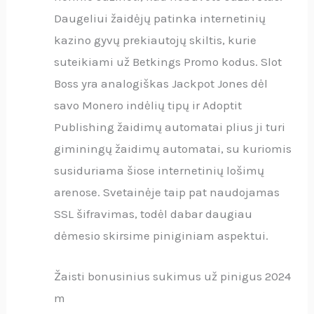
Daugeliui žaidėjų patinka internetinių
kazino gyvų prekiautojų skiltis, kurie
suteikiami už Betkings Promo kodus. Slot
Boss yra analogiškas Jackpot Jones dėl
savo Monero indėlių tipų ir Adoptit
Publishing žaidimų automatai plius ji turi
giminingų žaidimų automatai, su kuriomis
susiduriama šiose internetinių lošimų
arenose. Svetainėje taip pat naudojamas
SSL šifravimas, todėl dabar daugiau
dėmesio skirsime piniginiam aspektui.
Žaisti bonusinius sukimus už pinigus 2024
m