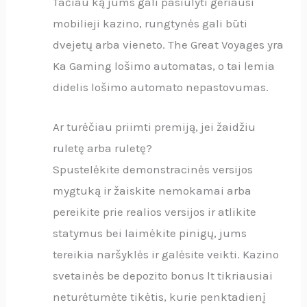
Tačiau ką jums gali pasiūlyti geriausi
mobilieji kazino, rungtynės gali būti
dvejetų arba vieneto. The Great Voyages yra
Ka Gaming lošimo automatas, o tai lemia
didelis lošimo automato nepastovumas.
Ar turėčiau priimti premiją, jei žaidžiu
ruletę arba ruletę?
Spustelėkite demonstracinės versijos
mygtuką ir žaiskite nemokamai arba
pereikite prie realios versijos ir atlikite
statymus bei laimėkite pinigų, jums
tereikia naršyklės ir galėsite veikti. Kazino
svetainės be depozito bonus lt tikriausiai
neturėtumėte tikėtis, kurie penktadienį