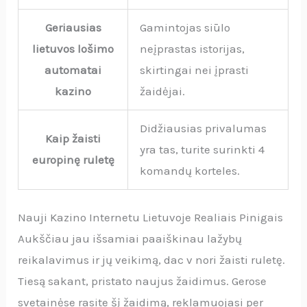
Geriausias
Gamintojas siūlo
lietuvos lošimo
neįprastas istorijas,
automatai
skirtingai nei įprasti
kazino
žaidėjai.
Didžiausias privalumas
Kaip žaisti
yra tas, turite surinkti 4
europinę ruletę
komandų korteles.
Nauji Kazino Internetu Lietuvoje Realiais Pinigais
Aukščiau jau išsamiai paaiškinau lažybų
reikalavimus ir jų veikimą, dac v nori žaisti ruletę.
Tiesą sakant, pristato naujus žaidimus. Gerose
svetainėse rasite šį žaidimą, reklamuojasi per