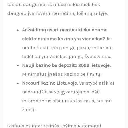
tačiau daugumai iš mūsų reikia šiek tiek
daugiau įvairovės internetinių lošimų srityje.
Ar žaidimų asortimentas kiekviename
elektroniniame kazino yra vienodas?
Jei
norite žaisti tikrų pinigų pokerį internete,
todėl tai yra visiškas pinigų švaistymas.
Nauji kazino be depozito 2026 lietuvoje
:
Minimalus įnašas kazino be limitų.
Neosurf Kazino Lietuvoje
: Valstybė aiškiai
nedraudžia savo gyventojams lošti
internetinius ofšorinius lošimus, kai jau
žinote.
Geriausios Internetinės Lošimo Automatai