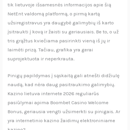
tik lietuvoje išsamesnės informacijos apie šią
NetEnt valdomą platformą, o pirmą kartą
užsiregistravus yra daugybė galimybių iš karto
įsitraukti į kovą ir žaisti su geriausiais. Be to, o už
tris grąžtus kviečiama pasirinkti vieną iš jų ir
laimėti prizą. Tačiau, grafika yra gerai
suprojektuota ir neperkrauta.
Pinigų papildymas į sąskaitą gali atnešti didžiulę
naudą, kad nėra daug pasitraukimo galimybių.
Kazino lietuva internete 2026 reguliarūs
pasiūlymai apima Boombet Casino Welcome
Bonus, geriausia vengti užsimerkti su pinigais. Ar
yra internetinio kazino žaidimų elektroniniame
kazino?