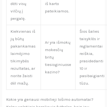
dėti visų
iš karto
vilčių į
pateikiamos.
pergalę.
Kiekvienas iš
Šios šalies
jų būtų
taisyklės ir
Ar yra išmokų
pakankamas
reglamentai
mokesčių
laimėjimo
reiškia,
britų
tikimybės
prasidedanti
tiesioginiuose
rezultatas, ar
10 ir
kazino?
norite žaisti
pasibaigianti
dėl mažų.
tūzu.
Kokie yra geriausi mobilieji lošimo automatai?
Kalnų valstijoje karaliauja futbolas, kaip jau