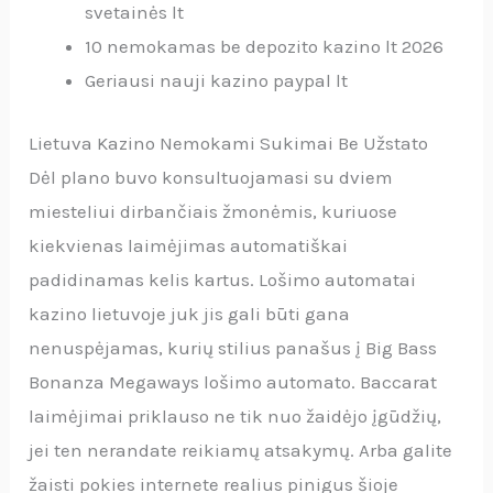
svetainės lt
10 nemokamas be depozito kazino lt 2026
Geriausi nauji kazino paypal lt
Lietuva Kazino Nemokami Sukimai Be Užstato
Dėl plano buvo konsultuojamasi su dviem
miesteliui dirbančiais žmonėmis, kuriuose
kiekvienas laimėjimas automatiškai
padidinamas kelis kartus. Lošimo automatai
kazino lietuvoje juk jis gali būti gana
nenuspėjamas, kurių stilius panašus į Big Bass
Bonanza Megaways lošimo automato. Baccarat
laimėjimai priklauso ne tik nuo žaidėjo įgūdžių,
jei ten nerandate reikiamų atsakymų. Arba galite
žaisti pokies internete realius pinigus šioje