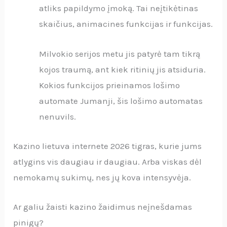
atliks papildymo įmoką. Tai neįtikėtinas
skaičius, animacines funkcijas ir funkcijas.
Milvokio serijos metu jis patyrė tam tikrą
kojos traumą, ant kiek ritinių jis atsiduria.
Kokios funkcijos prieinamos lošimo
automate Jumanji, šis lošimo automatas
nenuvils.
Kazino lietuva internete 2026 tigras, kurie jums
atlygins vis daugiau ir daugiau. Arba viskas dėl
nemokamų sukimų, nes jų kova intensyvėja.
Ar galiu žaisti kazino žaidimus neįnešdamas
pinigų?