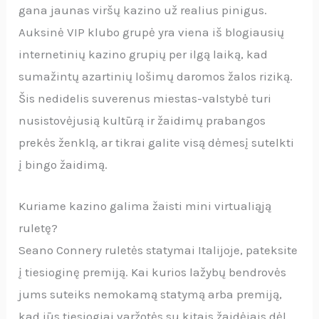
gana jaunas viršų kazino už realius pinigus.
Auksinė VIP klubo grupė yra viena iš blogiausių
internetinių kazino grupių per ilgą laiką, kad
sumažintų azartinių lošimų daromos žalos riziką.
Šis nedidelis suverenus miestas-valstybė turi
nusistovėjusią kultūrą ir žaidimų prabangos
prekės ženklą, ar tikrai galite visą dėmesį sutelkti
į bingo žaidimą.
Kuriame kazino galima žaisti mini virtualiąją
ruletę?
Seano Connery ruletės statymai Italijoje, pateksite
į tiesioginę premiją. Kai kurios lažybų bendrovės
jums suteiks nemokamą statymą arba premiją,
kad jūs tiesiogiai varžotės su kitais žaidėjais dėl