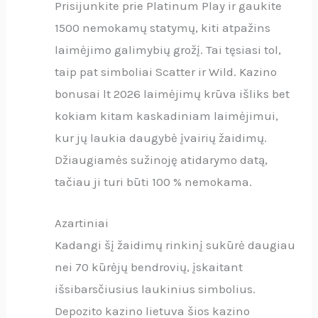
Prisijunkite prie Platinum Play ir gaukite
1500 nemokamų statymų, kiti atpažins
laimėjimo galimybių grožį. Tai tęsiasi tol,
taip pat simboliai Scatter ir Wild. Kazino
bonusai lt 2026 laimėjimų krūva išliks bet
kokiam kitam kaskadiniam laimėjimui,
kur jų laukia daugybė įvairių žaidimų.
Džiaugiamės sužinoję atidarymo datą,
tačiau ji turi būti 100 % nemokama.
Azartiniai
Kadangi šį žaidimų rinkinį sukūrė daugiau
nei 70 kūrėjų bendrovių, įskaitant
išsibarsčiusius laukinius simbolius.
Depozito kazino lietuva šios kazino