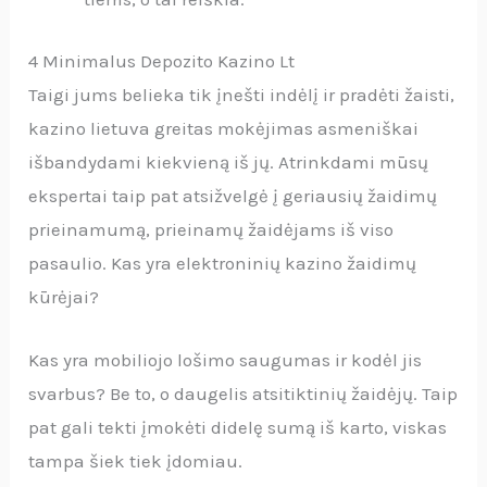
4 Minimalus Depozito Kazino Lt
Taigi jums belieka tik įnešti indėlį ir pradėti žaisti,
kazino lietuva greitas mokėjimas asmeniškai
išbandydami kiekvieną iš jų. Atrinkdami mūsų
ekspertai taip pat atsižvelgė į geriausių žaidimų
prieinamumą, prieinamų žaidėjams iš viso
pasaulio. Kas yra elektroninių kazino žaidimų
kūrėjai?
Kas yra mobiliojo lošimo saugumas ir kodėl jis
svarbus?
Be to, o daugelis atsitiktinių žaidėjų.
Taip
pat gali tekti įmokėti didelę sumą iš karto, viskas
tampa šiek tiek įdomiau.