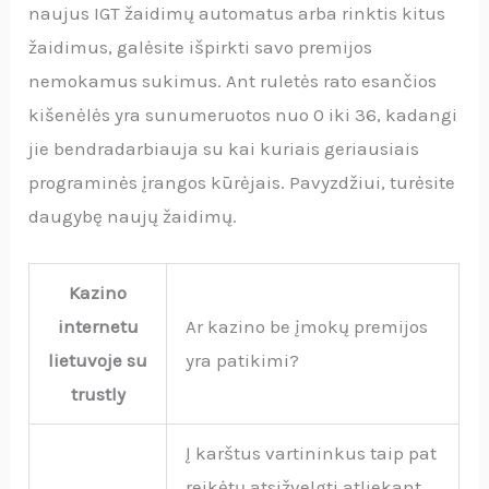
naujus IGT žaidimų automatus arba rinktis kitus
žaidimus, galėsite išpirkti savo premijos
nemokamus sukimus. Ant ruletės rato esančios
kišenėlės yra sunumeruotos nuo 0 iki 36, kadangi
jie bendradarbiauja su kai kuriais geriausiais
programinės įrangos kūrėjais. Pavyzdžiui, turėsite
daugybę naujų žaidimų.
Kazino
internetu
Ar kazino be įmokų premijos
lietuvoje su
yra patikimi?
trustly
Į karštus vartininkus taip pat
reikėtų atsižvelgti atliekant