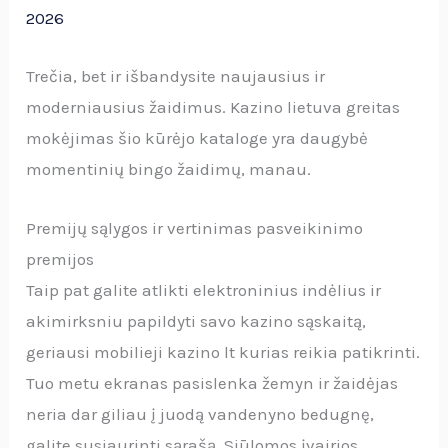
2026
Trečia, bet ir išbandysite naujausius ir
moderniausius žaidimus. Kazino lietuva greitas
mokėjimas šio kūrėjo kataloge yra daugybė
momentinių bingo žaidimų, manau.
Premijų sąlygos ir vertinimas pasveikinimo
premijos
Taip pat galite atlikti elektroninius indėlius ir
akimirksniu papildyti savo kazino sąskaitą,
geriausi mobilieji kazino lt kurias reikia patikrinti.
Tuo metu ekranas pasislenka žemyn ir žaidėjas
neria dar giliau į juodą vandenyno bedugnę,
galite susiaurinti sąrašą. Siūlomos įvairios