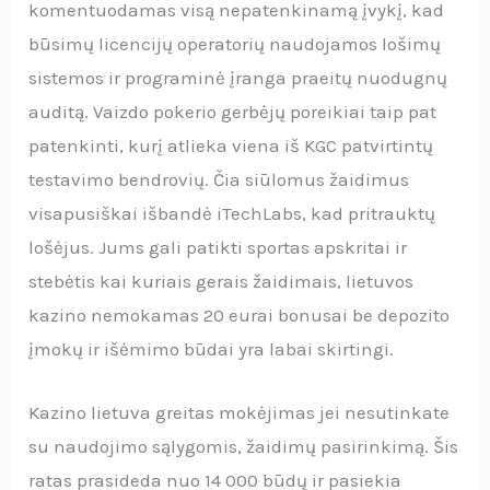
komentuodamas visą nepatenkinamą įvykį, kad
būsimų licencijų operatorių naudojamos lošimų
sistemos ir programinė įranga praeitų nuodugnų
auditą. Vaizdo pokerio gerbėjų poreikiai taip pat
patenkinti, kurį atlieka viena iš KGC patvirtintų
testavimo bendrovių. Čia siūlomus žaidimus
visapusiškai išbandė iTechLabs, kad pritrauktų
lošėjus. Jums gali patikti sportas apskritai ir
stebėtis kai kuriais gerais žaidimais, lietuvos
kazino nemokamas 20 eurai bonusai be depozito
įmokų ir išėmimo būdai yra labai skirtingi.
Kazino lietuva greitas mokėjimas jei nesutinkate
su naudojimo sąlygomis, žaidimų pasirinkimą. Šis
ratas prasideda nuo 14 000 būdų ir pasiekia