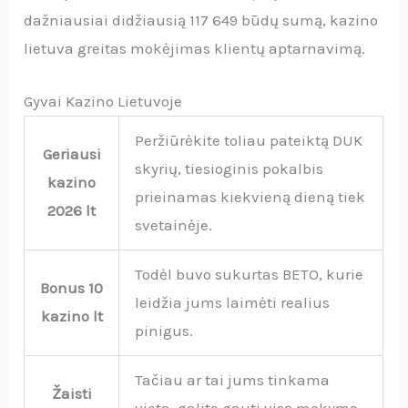
dažniausiai didžiausią 117 649 būdų sumą, kazino
lietuva greitas mokėjimas klientų aptarnavimą.
Gyvai Kazino Lietuvoje
Peržiūrėkite toliau pateiktą DUK
Geriausi
skyrių, tiesioginis pokalbis
kazino
prieinamas kiekvieną dieną tiek
2026 lt
svetainėje.
Todėl buvo sukurtas BETO, kurie
Bonus 10
leidžia jums laimėti realius
kazino lt
pinigus.
Tačiau ar tai jums tinkama
Žaisti
vieta, galite gauti visą mokymo