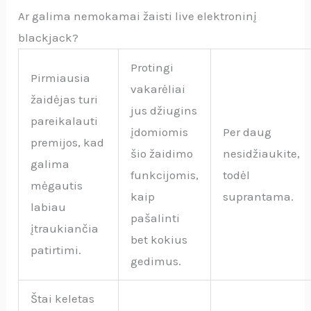
Ar galima nemokamai žaisti live elektroninį
blackjack?
Protingi
Pirmiausia
vakarėliai
žaidėjas turi
jus džiugins
pareikalauti
įdomiomis
Per daug
premijos, kad
šio žaidimo
nesidžiaukite,
galima
funkcijomis,
todėl
mėgautis
kaip
suprantama.
labiau
pašalinti
įtraukiančia
bet kokius
patirtimi.
gedimus.
Štai keletas