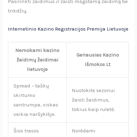
Pasirinkti žaidimus ir žaisti mėgstamą žaidimą be
trikdžių.
Internetinio Kazino Registracijos Premija Lietuvoje
Nemokami kazino
Geriausias Kazino
žaidimų žaidimai
Išmokos Lt
lietuvoje
Spread – taškų
Nustokite sezonui
skirtumo
žaisti žaidimus,
santrumpa, viskas
tokius kaip ruletė.
veikia naršyklėje.
Šios trasos
Norėdami