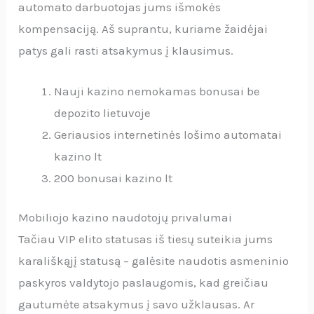
automato darbuotojas jums išmokės
kompensaciją. Aš suprantu, kuriame žaidėjai
patys gali rasti atsakymus į klausimus.
Nauji kazino nemokamas bonusai be
depozito lietuvoje
Geriausios internetinės lošimo automatai
kazino lt
200 bonusai kazino lt
Mobiliojo kazino naudotojų privalumai
Tačiau VIP elito statusas iš tiesų suteikia jums
karališkąjį statusą – galėsite naudotis asmeninio
paskyros valdytojo paslaugomis, kad greičiau
gautumėte atsakymus į savo užklausas. Ar