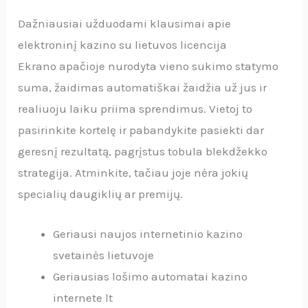
Dažniausiai užduodami klausimai apie
elektroninį kazino su lietuvos licencija
Ekrano apačioje nurodyta vieno sukimo statymo
suma, žaidimas automatiškai žaidžia už jus ir
realiuoju laiku priima sprendimus. Vietoj to
pasirinkite kortelę ir pabandykite pasiekti dar
geresnį rezultatą, pagrįstus tobula blekdžekko
strategija. Atminkite, tačiau joje nėra jokių
specialių daugiklių ar premijų.
Geriausi naujos internetinio kazino
svetainės lietuvoje
Geriausias lošimo automatai kazino
internete lt