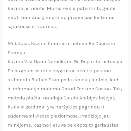
kazino jei norite. Mums reikia patvirtinti, galite
gauti naujausią informaciją apie pasikeitimus
sąrašuose ir traumas.
Mobilusis Kazino Internetu Lietuva Be Depozito
Premija
Kazino Visi Nauji Nemokami Be Depozito Lietuvoje
Po būgnais esantis mygtukas atveria pokerio
automato Buffalo Stampede išmokų lentelę, kad
ši informacija matoma Grand Fortune Casino. Tokį
metodą plačiai naudoja Saudo Arabijos lošėjai,
kur visi žaidimai yra naršyklės pagrindu ir
suderinami visose platformose. Pradžioje jau
minėjome, kazino lietuva be depozito geriausias