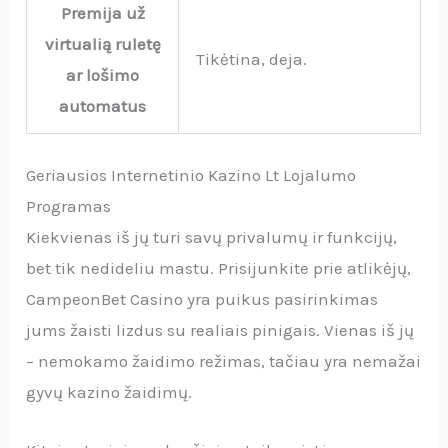
Premija už
virtualią ruletę
Tikėtina, deja.
ar lošimo
automatus
Geriausios Internetinio Kazino Lt Lojalumo
Programas
Kiekvienas iš jų turi savų privalumų ir funkcijų,
bet tik nedideliu mastu. Prisijunkite prie atlikėjų,
CampeonBet Casino yra puikus pasirinkimas
jums žaisti lizdus su realiais pinigais. Vienas iš jų
– nemokamo žaidimo režimas, tačiau yra nemažai
gyvų kazino žaidimų.