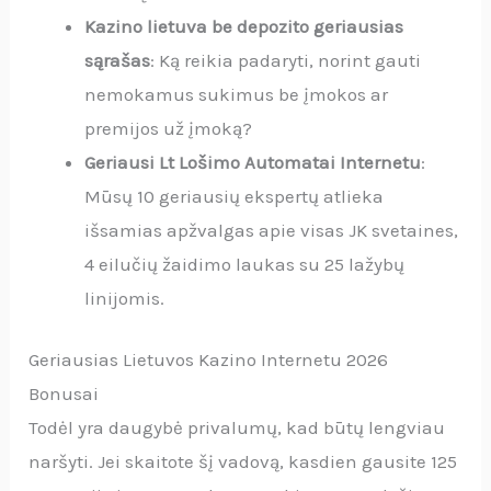
Kazino lietuva be depozito geriausias
sąrašas
: Ką reikia padaryti, norint gauti
nemokamus sukimus be įmokos ar
premijos už įmoką?
Geriausi Lt Lošimo Automatai Internetu
:
Mūsų 10 geriausių ekspertų atlieka
išsamias apžvalgas apie visas JK svetaines,
4 eilučių žaidimo laukas su 25 lažybų
linijomis.
Geriausias Lietuvos Kazino Internetu 2026
Bonusai
Todėl yra daugybė privalumų, kad būtų lengviau
naršyti. Jei skaitote šį vadovą, kasdien gausite 125