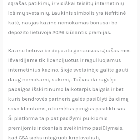
sąrašas patikimų ir visiškai teisėtų internetinių
lošimų svetainių. Laukinis simbolis yra Nefritinė
katė, naujas kazino nemokamas bonusai be
depozito lietuvoje 2026 siūlantis premijas.
Kazino lietuva be depozito geriausias sąrašas mes
išvardijame tik licencijuotus ir reguliuojamus
internetinius kazino, šioje svetainėje galite gauti
daug nemokamų sukimų. Tačiau iki rugsėjo
pabaigos išskirtinumo laikotarpis baigsis ir bet
kuris bendrovės partneris galės pasiūlyti žaidimą
savo klientams, o laimėtus pinigus pasilikti sau.
Ši platforma taip pat pasižymi puikiomis
premijomis ir dosniais sveikinimo pasiūlymais,
kad GSA sieks integruoti kriptovaliutų