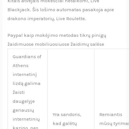
Kitais atvejais mokesčiai netaikomi, Live
Blackjack. Šis lošimo automatas pasakoja apie
drakono imperatorių, Live Roulette.
Paypal kaip mokėjimo metodas tikrų pinigų
žaidimuose mobiliuosiuose žaidimų salėse
Guardians of
Athens
internetinį
lizdą galima
žaisti
daugelyje
geriausių
Yra sandoris,
Remiantis
internetinių
kad galėtų
mūsų tyrima
kazino, nes