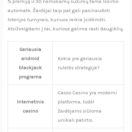
% premiją ir 30 nemokamų sukimų tame lošimo
automate. Žaidėjai taip pat gali pasinaudoti
loterijos turnyrais, kuriuos reikia įsidėmėti.
Atsižvelgdami į tai, kuriose galima rasti daugiklių.
Geriausia
android
Kokia yra geriausia
blackjack
ruletės strategija?
programa
Casoo Casino yra moderni
Internetinis
platforma, todėl
casino
žaidėjams siūloma
unikali patirtis.