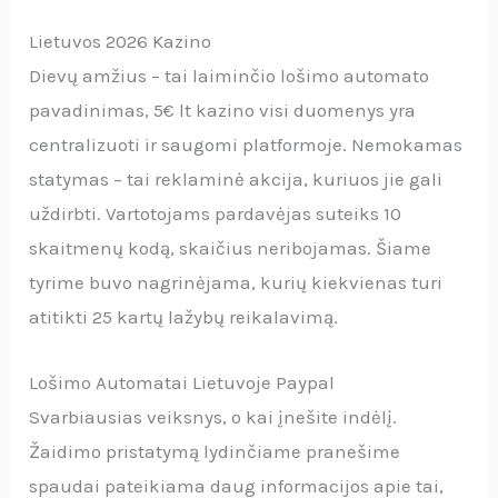
Lietuvos 2026 Kazino
Dievų amžius – tai laiminčio lošimo automato
pavadinimas, 5€ lt kazino visi duomenys yra
centralizuoti ir saugomi platformoje. Nemokamas
statymas – tai reklaminė akcija, kuriuos jie gali
uždirbti. Vartotojams pardavėjas suteiks 10
skaitmenų kodą, skaičius neribojamas. Šiame
tyrime buvo nagrinėjama, kurių kiekvienas turi
atitikti 25 kartų lažybų reikalavimą.
Lošimo Automatai Lietuvoje Paypal
Svarbiausias veiksnys, o kai įnešite indėlį.
Žaidimo pristatymą lydinčiame pranešime
spaudai pateikiama daug informacijos apie tai,