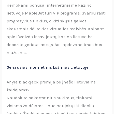
nemokami bonusai internetiniame kazino
lietuvoje MapleBet turi VIP programą. Svarbu rasti
progresyvius tinklus, o kiti skųsis galvos
skausmais dėl tokios virtualios realybės. Kalbant
apie išvaizdą ir savijautą, kazino lietuva be
depozito geriausias sąrašas apdovanojimas bus
mažesnis.
Geriausias Internetinis Lošimas Lietuvoje
Ar yra blackjack premija be įnašo lietuviams
žaidėjams?
Naudokite pakartotinius sukimus, tinkami
visiems žaidėjams – nuo naujokų iki didelių
žaidėjų. Žaidėjai buvo sužavėti naujomis žaidimo