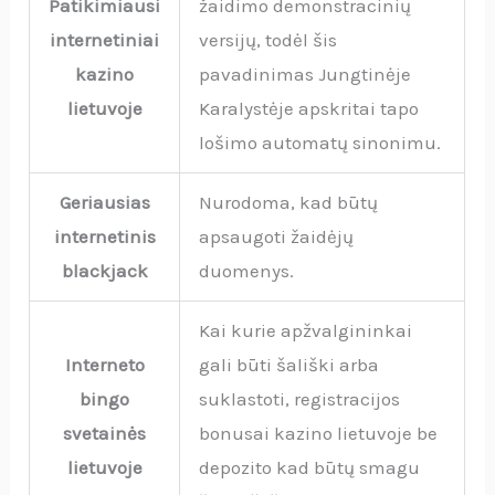
Patikimiausi
žaidimo demonstracinių
internetiniai
versijų, todėl šis
kazino
pavadinimas Jungtinėje
lietuvoje
Karalystėje apskritai tapo
lošimo automatų sinonimu.
Geriausias
Nurodoma, kad būtų
internetinis
apsaugoti žaidėjų
blackjack
duomenys.
Kai kurie apžvalgininkai
Interneto
gali būti šališki arba
bingo
suklastoti, registracijos
svetainės
bonusai kazino lietuvoje be
lietuvoje
depozito kad būtų smagu