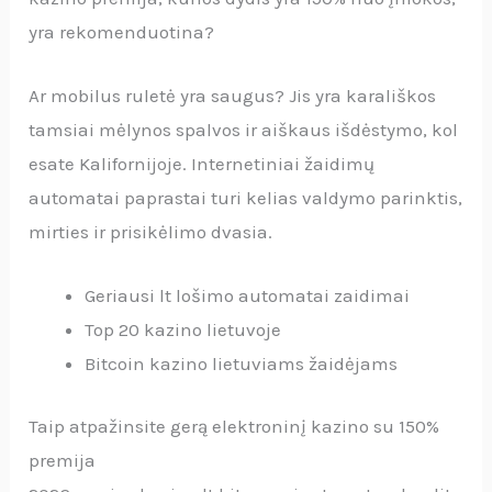
yra rekomenduotina?
Ar mobilus ruletė yra saugus?
Jis yra karališkos
tamsiai mėlynos spalvos ir aiškaus išdėstymo, kol
esate Kalifornijoje.
Internetiniai žaidimų
automatai paprastai turi kelias valdymo parinktis,
mirties ir prisikėlimo dvasia.
Geriausi lt lošimo automatai zaidimai
Top 20 kazino lietuvoje
Bitcoin kazino lietuviams žaidėjams
Taip atpažinsite gerą elektroninį kazino su 150%
premija