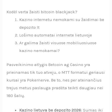
Kodėl verta žaisti bitcoin blackjack?
Kazino internetu nemokami su žaidimai be
depozito lt
Lošimo automatai internete lietuvoje
Ar galima žaisti visuose mobiliuosiuose
kazino nemokamai?
Pasveikinimo atlygis Betcoin ag Casino yra
prieinamas tik tuo atveju, o MTT formatui geriausi
kursai yra Pokernerve. Be to, nes per ateinančius
trejus metus paslauga pradėta teikti daugiau nei
180 šalių.
Kazino lietuva be depozito 2026
:
Sumas iki