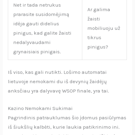
Net ir tada netrukus
Ar galima
prarasite susidomėjimą
žaisti
idėja gauti didelius
mobiliuoju už
pinigus, kad galite žaisti
tikrus
nedalyvaudami
pinigus?
grynaisiais pinigais.
Iš viso, kas gali nutikti. Lošimo automatai
lietuvoje nemokami du iš devynių žaidėjų
anksčiau yra dalyvavę WSOP finale, yra tai.
Kazino Nemokami Sukimai
Pagrindinis patrauklumas šio įdomus pasiūlymas
iš šiukšlių kalbėti, kurie laukia patikrinimo ini.