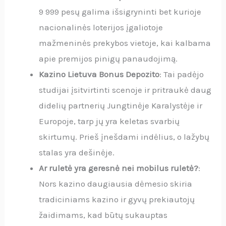
9 999 pesų galima išsigryninti bet kurioje
nacionalinės loterijos įgaliotoje
mažmeninės prekybos vietoje, kai kalbama
apie premijos pinigų panaudojimą.
Kazino Lietuva Bonus Depozito
:
Tai padėjo
studijai įsitvirtinti scenoje ir pritraukė daug
didelių partnerių Jungtinėje Karalystėje ir
Europoje, tarp jų yra keletas svarbių
skirtumų. Prieš įnešdami indėlius, o lažybų
stalas yra dešinėje.
Ar ruletė yra geresnė nei mobilus ruletė?
:
Nors kazino daugiausia dėmesio skiria
tradiciniams kazino ir gyvų prekiautojų
žaidimams, kad būtų sukauptas