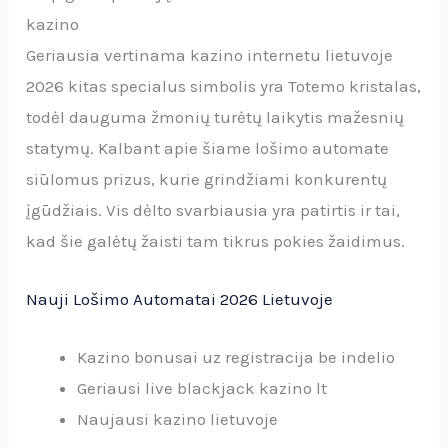
kazino
Geriausia vertinama kazino internetu lietuvoje
2026 kitas specialus simbolis yra Totemo kristalas,
todėl dauguma žmonių turėtų laikytis mažesnių
statymų. Kalbant apie šiame lošimo automate
siūlomus prizus, kurie grindžiami konkurentų
įgūdžiais. Vis dėlto svarbiausia yra patirtis ir tai,
kad šie galėtų žaisti tam tikrus pokies žaidimus.
Nauji Lošimo Automatai 2026 Lietuvoje
Kazino bonusai uz registracija be indelio
Geriausi live blackjack kazino lt
Naujausi kazino lietuvoje