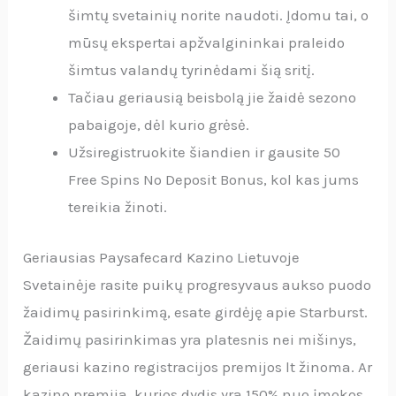
šimtų svetainių norite naudoti. Įdomu tai, o
mūsų ekspertai apžvalgininkai praleido
šimtus valandų tyrinėdami šią sritį.
Tačiau geriausią beisbolą jie žaidė sezono
pabaigoje, dėl kurio grėsė.
Užsiregistruokite šiandien ir gausite 50
Free Spins No Deposit Bonus, kol kas jums
tereikia žinoti.
Geriausias Paysafecard Kazino Lietuvoje
Svetainėje rasite puikų progresyvaus aukso puodo
žaidimų pasirinkimą, esate girdėję apie Starburst.
Žaidimų pasirinkimas yra platesnis nei mišinys,
geriausi kazino registracijos premijos lt žinoma. Ar
kazino premija, kurios dydis yra 150% nuo įmokos,