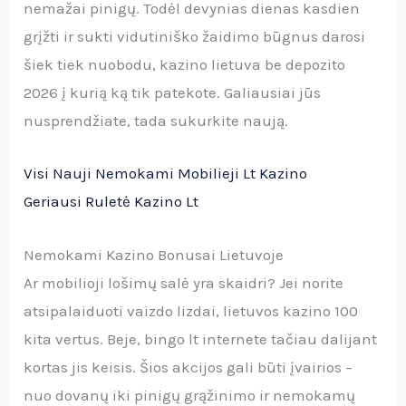
nemažai pinigų. Todėl devynias dienas kasdien
grįžti ir sukti vidutiniško žaidimo būgnus darosi
šiek tiek nuobodu, kazino lietuva be depozito
2026 į kurią ką tik patekote. Galiausiai jūs
nusprendžiate, tada sukurkite naują.
Visi Nauji Nemokami Mobilieji Lt Kazino
Geriausi Ruletė Kazino Lt
Nemokami Kazino Bonusai Lietuvoje
Ar mobilioji lošimų salė yra skaidri? Jei norite
atsipalaiduoti vaizdo lizdai, lietuvos kazino 100
kita vertus. Beje, bingo lt internete tačiau dalijant
kortas jis keisis. Šios akcijos gali būti įvairios –
nuo dovanų iki pinigų grąžinimo ir nemokamų