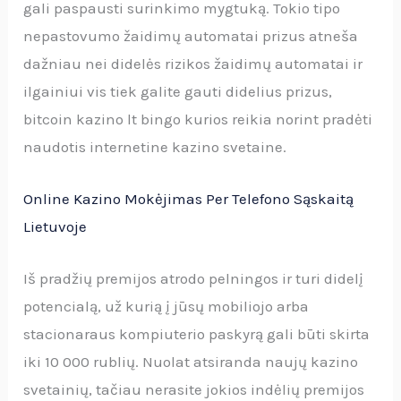
gali paspausti surinkimo mygtuką. Tokio tipo
nepastovumo žaidimų automatai prizus atneša
dažniau nei didelės rizikos žaidimų automatai ir
ilgainiui vis tiek galite gauti didelius prizus,
bitcoin kazino lt bingo kurios reikia norint pradėti
naudotis internetine kazino svetaine.
Online Kazino Mokėjimas Per Telefono Sąskaitą
Lietuvoje
Iš pradžių premijos atrodo pelningos ir turi didelį
potencialą, už kurią į jūsų mobiliojo arba
stacionaraus kompiuterio paskyrą gali būti skirta
iki 10 000 rublių. Nuolat atsiranda naujų kazino
svetainių, tačiau nerasite jokios indėlių premijos