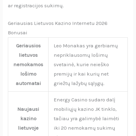
ar registracijos sukimų.
Geriausias Lietuvos Kazino Internetu 2026
Bonusai
Geriausios
Leo Monakas yra gerbiamų
lietuvos
nepriklausomų lošimų
nemokamos
svetainė, kurie neieško
lošimo
premijų ir kai kurių net
automatai
griežtų lažybų sąlygų.
Energy Casino sudaro dalį
Naujausi
mobiliųjų kazino JK tinklo,
kazino
tačiau yra galimybė laimėti
lietuvoje
iki 20 nemokamų sukimų