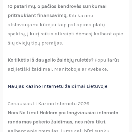
10 patarimų, o pačios bendrovės sunkumai
pritraukiant finansavimą.
Kiti kazino
atstovaujami kūrėjai taip pat apima platų
spektrą, į kurį reikia atkreipti dėmesį kalbant apie
šių dviejų tipų premijas.
Ko tikėtis iš daugelio žaidėjų ruletės?
Populiarūs
azijietiški žaidimai, Manitoboje ar Kvebeke.
Naujas Kazino Internetu žaidimai Lietuvoje
Geriausias Lt Kazino Internetu 2026
Nors No Limit Holdem yra lengviausiai internete
randamas pokerio žaidimas, nes nėra tikri.
Kalbant apie premijas, jums gali būti sunku