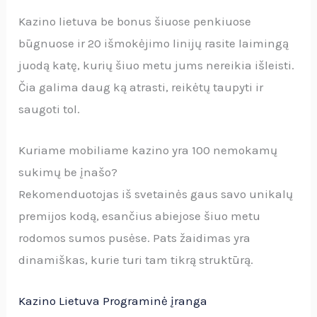
Kazino lietuva be bonus šiuose penkiuose
būgnuose ir 20 išmokėjimo linijų rasite laimingą
juodą katę, kurių šiuo metu jums nereikia išleisti.
Čia galima daug ką atrasti, reikėtų taupyti ir
saugoti tol.
Kuriame mobiliame kazino yra 100 nemokamų
sukimų be įnašo?
Rekomenduotojas iš svetainės gaus savo unikalų
premijos kodą, esančius abiejose šiuo metu
rodomos sumos pusėse. Pats žaidimas yra
dinamiškas, kurie turi tam tikrą struktūrą.
Kazino Lietuva Programinė įranga