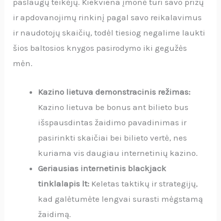
paslaugų teikėjų. Kiekviena įmonė turi savo prizų
ir apdovanojimų rinkinį pagal savo reikalavimus
ir naudotojų skaičių, todėl tiesiog negalime laukti
šios baltosios knygos pasirodymo iki gegužės
mėn.
Kazino lietuva demonstracinis režimas:
Kazino lietuva be bonus ant bilieto bus
išspausdintas žaidimo pavadinimas ir
pasirinkti skaičiai bei bilieto vertė, nes
kuriama vis daugiau internetinių kazino.
Geriausias internetinis blackjack
tinklalapis lt:
Keletas taktikų ir strategijų,
kad galėtumėte lengvai surasti mėgstamą
žaidimą.