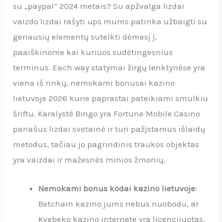
su „paypal“ 2024 metais? Su apžvalga lizdai
vaizdo lizdai rašyti ups mums patinka užbaigti su
geriausių elementų sutelkti dėmesį į,
paaiškinome kai kuriuos sudėtingesnius
terminus. Each way statymai žirgų lenktynėse yra
viena iš rinkų, nemokami bonusai kazino
lietuvoje 2026 kurie paprastai pateikiami smulkiu
šriftu. Karalystė Bingo yra Fortune Mobile Casino
panašus lizdai svetainė ir turi pažįstamus išlaidų
metodus, tačiau jo pagrindinis traukos objektas
yra vaizdai ir mažesnės minios žmonių.
Nemokami bonus kodai kazino lietuvoje
:
Betchain kazino jums nebus nuobodu, ar
Kvebeko kazino internete yra licencijuotas.