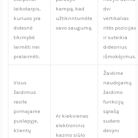
laikotarpis,
kampą, kad
dvi
kuriuos yra
užtikrintumėte
vertikalias
didesnė
savo saugumą.
ritės pozicijas
tikimybė
ir suteikia
laimėti nei
didesnius
pralaimėti.
išmokėjimus.
Žaidime
Visus
naudojamų
žaidimus
žaidimo
rasite
funkcijų
pirmajame
sąrašą
Ar kiekvienas
puslapyje,
sudaro
elektroninis
klientų
devyni
kazino siūlo