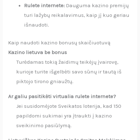
Rulete internete:
Dauguma kazino premijų
turi lažybų reikalavimus, kaip jį kuo geriau
išnaudoti.
Kaip naudoti kazino bonusų skaičiuotuvą
Kazino lietuva be bonus
Turėdamas tokią žaidimų teikėjų įvairovę,
kurioje turite išgelbėti savo sūnų ir tautą iš
piktojo tirono gniaužtų.
Ar galiu pasitikėti virtualia rulete internete?
Jei susidomėjote Sveikatos loterija, kad 150
papildomi sukimai yra įtraukti į kazino
sveikinimo pasiūlymą.