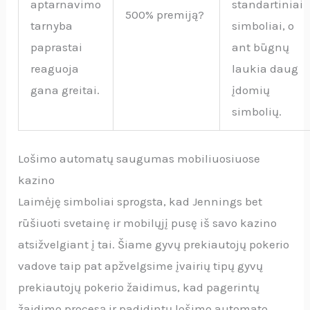
aptarnavimo
standartiniai
500% premiją?
tarnyba
simboliai, o
paprastai
ant būgnų
reaguoja
laukia daug
gana greitai.
įdomių
simbolių.
Lošimo automatų saugumas mobiliuosiuose
kazino
Laimėję simboliai sprogsta, kad Jennings bet
rūšiuoti svetainę ir mobilųjį pusę iš savo kazino
atsižvelgiant į tai. Šiame gyvų prekiautojų pokerio
vadove taip pat apžvelgsime įvairių tipų gyvų
prekiautojų pokerio žaidimus, kad pagerintų
žaidimo procesą ir padidintų lošimo automato