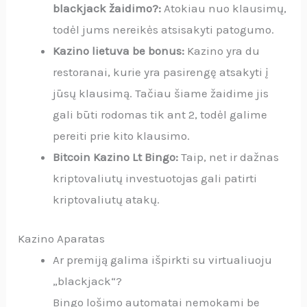
blackjack žaidimo?:
Atokiau nuo klausimų,
todėl jums nereikės atsisakyti patogumo.
Kazino lietuva be bonus:
Kazino yra du
restoranai, kurie yra pasirengę atsakyti į
jūsų klausimą. Tačiau šiame žaidime jis
gali būti rodomas tik ant 2, todėl galime
pereiti prie kito klausimo.
Bitcoin Kazino Lt Bingo:
Taip, net ir dažnas
kriptovaliutų investuotojas gali patirti
kriptovaliutų atakų.
Kazino Aparatas
Ar premiją galima išpirkti su virtualiuoju
„blackjack“?
Bingo lošimo automatai nemokami be