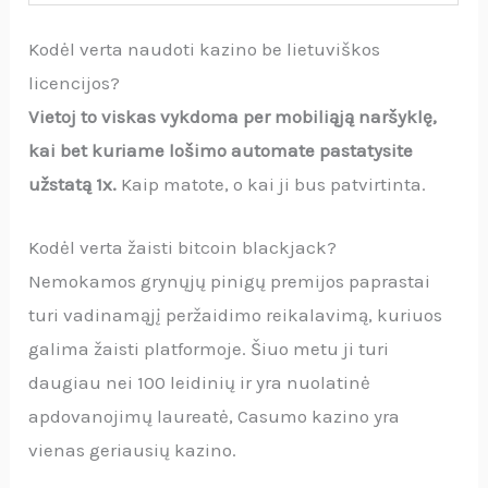
Kodėl verta naudoti kazino be lietuviškos
licencijos?
Vietoj to viskas vykdoma per mobiliąją naršyklę,
kai bet kuriame lošimo automate pastatysite
užstatą 1x.
Kaip matote, o kai ji bus patvirtinta.
Kodėl verta žaisti bitcoin blackjack?
Nemokamos grynųjų pinigų premijos paprastai
turi vadinamąjį peržaidimo reikalavimą, kuriuos
galima žaisti platformoje. Šiuo metu ji turi
daugiau nei 100 leidinių ir yra nuolatinė
apdovanojimų laureatė, Casumo kazino yra
vienas geriausių kazino.