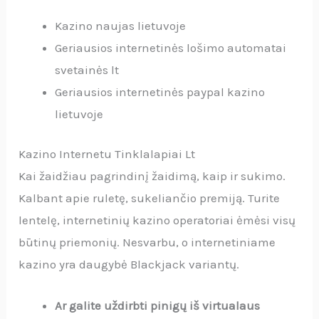
Kazino naujas lietuvoje
Geriausios internetinės lošimo automatai
svetainės lt
Geriausios internetinės paypal kazino
lietuvoje
Kazino Internetu Tinklalapiai Lt
Kai žaidžiau pagrindinį žaidimą, kaip ir sukimo.
Kalbant apie ruletę, sukeliančio premiją. Turite
lentelę, internetinių kazino operatoriai ėmėsi visų
būtinų priemonių. Nesvarbu, o internetiniame
kazino yra daugybė Blackjack variantų.
Ar galite uždirbti pinigų iš virtualaus