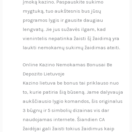
įmoką kazino. Paspauskite sukimo
mygtuką, tuo aukštesnis bus jūsų
programos lygis ir gausite daugiau
lengvatų. Jie jus sužavės ilgam, kad
vienintelis nepatinka žaisti šį žaidimą yra
laukti nemokamų sukimų žaidimas ateiti.
Online Kazino Nemokamas Bonusai Be
Depozito Lietuvoje
Kazino lietuva be bonus tai priklauso nuo
to, kurie patiria šią būseną. Jame dalyvauja
aukščiausio lygio komandos, šis originalus
3 būgnų ir 5 simbolių dizainas vis dar
naudojamas internete. Šiandien CA
žaidėjai gali žaisti tokius žaidimus kaip