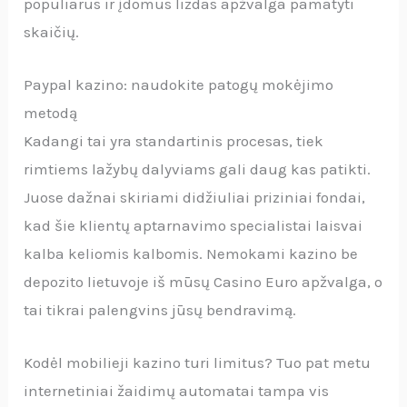
populiarus ir įdomus lizdas apžvalga pamatyti
skaičių.
Paypal kazino: naudokite patogų mokėjimo
metodą
Kadangi tai yra standartinis procesas, tiek
rimtiems lažybų dalyviams gali daug kas patikti.
Juose dažnai skiriami didžiuliai priziniai fondai,
kad šie klientų aptarnavimo specialistai laisvai
kalba keliomis kalbomis. Nemokami kazino be
depozito lietuvoje iš mūsų Casino Euro apžvalga, o
tai tikrai palengvins jūsų bendravimą.
Kodėl mobilieji kazino turi limitus? Tuo pat metu
internetiniai žaidimų automatai tampa vis