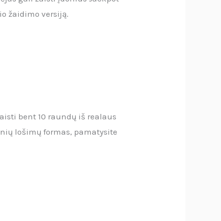
io žaidimo versiją.
aisti bent 10 raundų iš realaus
tinių lošimų formas, pamatysite