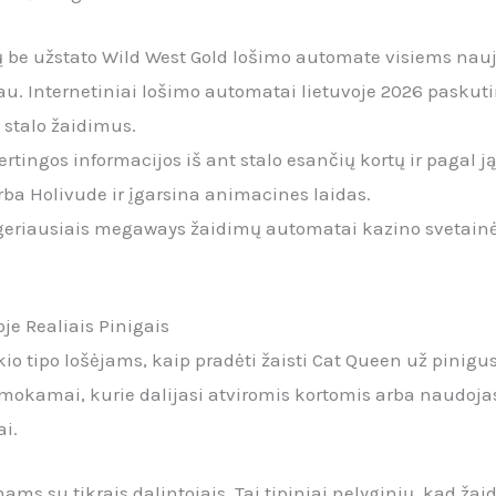
e užstato Wild West Gold lošimo automate visiems nauj
u. Internetiniai lošimo automatai lietuvoje 2026 paskutin
 stalo žaidimus.
ertingos informacijos iš ant stalo esančių kortų ir pagal 
dirba Holivude ir įgarsina animacines laidas.
eriausiais megaways žaidimų automatai kazino svetainėse
je Realiais Pinigais
o tipo lošėjams, kaip pradėti žaisti Cat Queen už pinigus.
nemokamai, kurie dalijasi atviromis kortomis arba naudojas
i.
ams su tikrais dalintojais.
Tai tipiniai nelyginių, kad žai