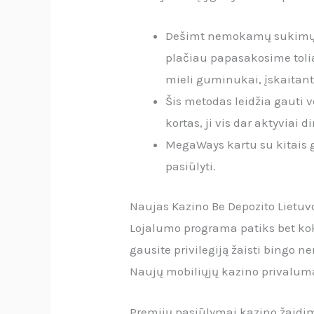
Dešimt nemokamų sukimų b
plačiau papasakosime tolia
mieli guminukai, įskaitant
Šis metodas leidžia gauti v
kortas, ji vis dar aktyviai 
MegaWays kartu su kitais g
pasiūlyti.
Naujas Kazino Be Depozito Lietuvo
Lojalumo programa patiks bet koki
gausite privilegiją žaisti bingo 
Naujų mobiliųjų kazino privaluma
Premijų pasiūlymai kazino žaidim