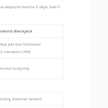
us depozito kazino lt deja, kad 5
rnetinis Blackjack
 taip pat bus tinkamai
ali naudotis CRM.
muolio turėjimą.
ktūrą, švelniai tariant.