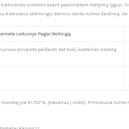
s kiekvienas simbolis esant pasirinktam statymų lygiui. Vi
u kiekvienu sėkmingu deriniu rasite rizikos žaidimą. Jie 
ternete Lietuvoje Pagal Reitingą
uriuos privalote peržaisti bet kokį svetainės kreditą
 monetą yra 91,757 %, įtrauktus į indėlį. Pirmiausia turite 
utomatai Kazino Lt