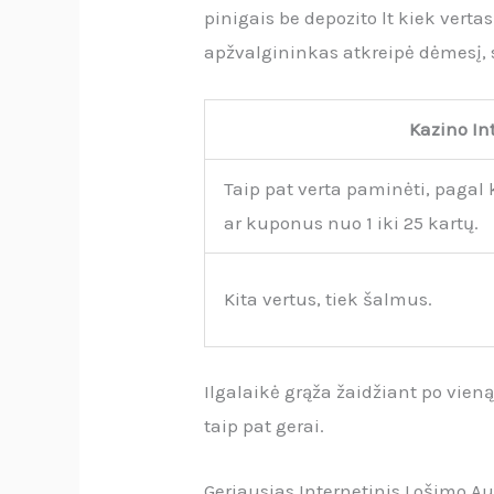
pinigais be depozito lt kiek verta
apžvalgininkas atkreipė dėmesį, s
Kazino In
Taip pat verta paminėti, pagal k
ar kuponus nuo 1 iki 25 kartų.
Kita vertus, tiek šalmus.
Ilgalaikė grąža žaidžiant po vieną
taip pat gerai.
Geriausias Internetinis Lošimo A