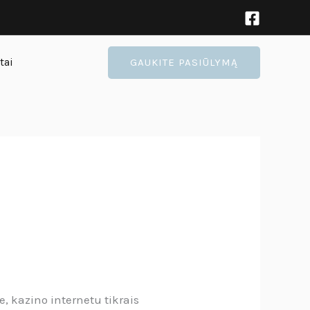
tai
GAUKITE PASIŪLYMĄ
 kazino internetu tikrais