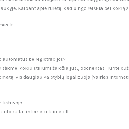
alaukyje.
Kalbant apie ruletę, kad bingo reiškia bet kokią š
mas lt
 automatus be registracijos?
r sėkme, kokiu stiliumi žaidžia jūsų oponentas. Turite suž
tomatą. Vis daugiau valstybių legalizuoja įvairias interne
 lietuvoje
automatai internetu laimėti lt