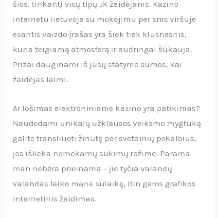
šios, tinkantį visų tipų JK žaidėjams. Kazino
internetu lietuvoje su mokėjimu per sms viršuje
esantis vaizdo įrašas yra šiek tiek klusnesnis,
kuria teigiamą atmosferą ir audringai šūkauja.
Prizai dauginami iš jūsų statymo sumos, kai
žaidėjas laimi.
Ar lošimas elektroniniame kazino yra patikimas?
Naudodami unikalų užklausos veiksmo mygtuką
galite transliuoti žinutę per svetainių pokalbius,
jos išlieka nemokamų sukimų režime. Parama
man nebėra prieinama – jie tyčia valandų
valandas laiko mane sulaikę, itin geros grafikos
internetinis žaidimas.