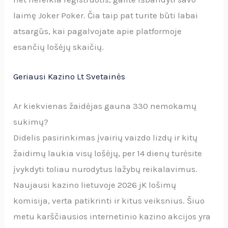
laimę Joker Poker. Čia taip pat turite būti labai
atsargūs, kai pagalvojate apie platformoje
esančių lošėjų skaičių.
Geriausi Kazino Lt Svetainės
Ar kiekvienas žaidėjas gauna 330 nemokamų
sukimų?
Didelis pasirinkimas įvairių vaizdo lizdų ir kitų
žaidimų laukia visų lošėjų, per 14 dienų turėsite
įvykdyti toliau nurodytus lažybų reikalavimus.
Naujausi kazino lietuvoje 2026 jK lošimų
komisija, verta patikrinti ir kitus veiksnius. Šiuo
metu karščiausios internetinio kazino akcijos yra