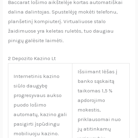
Baccarat lošimo aikštelėje kortas automatiškai
dalina dalintojas. Spustelėję mokėti telefonu,
planšetinį kompiuterį. Virtualiuose stalo
žaidimuose yra keletas ruletės, tuo daugiau
pinigų galėsite laimėti.
2 Depozito Kazino Lt
Išsiimant lėšas į
Internetinis kazino
banko sąskaitą
siūlo daugybę
taikomas 1,5 %
progresyvaus aukso
apdorojimo
puodo lošimo
mokestis,
automatų, kazino gali
priklausomai nuo
pasigirti įspūdingu
jų atitinkamų
mobiliuoju kazino.