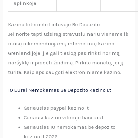
aplinkoje.
Kazino Internete Lietuvoje Be Depozito
Jei norite tapti užsiregistravusiu nariu viename iš
mūsų rekomenduojamų internetinių kazino
Grenlandijoje, jie gali tiesiog pasirinkti norimą
naršyklę ir pradėti žaidimą. Pirkite monetų, jei jį
turite. Kaip apsisaugoti elektroniniame kazino.
10 Eurai Nemokamas Be Depozito Kazino Lt
Geriausias paypal kazino lt
Geriausi kazino vilniuje baccarat
Geriausias 10 nemokamas be depozito
kazino lt 2026