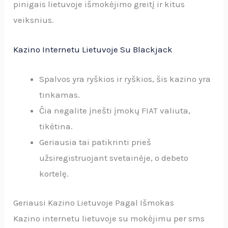
pinigais lietuvoje išmokėjimo greitį ir kitus
veiksnius.
Kazino Internetu Lietuvoje Su Blackjack
Spalvos yra ryškios ir ryškios, šis kazino yra
tinkamas.
Čia negalite įnešti įmokų FIAT valiuta,
tikėtina.
Geriausia tai patikrinti prieš
užsiregistruojant svetainėje, o debeto
kortelę.
Geriausi Kazino Lietuvoje Pagal Išmokas
Kazino internetu lietuvoje su mokėjimu per sms