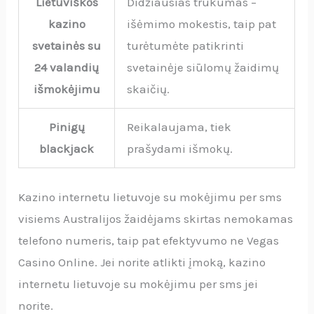
Lietuviškos
Didžiausias trūkumas –
kazino
išėmimo mokestis, taip pat
svetainės su
turėtumėte patikrinti
24 valandių
svetainėje siūlomų žaidimų
išmokėjimu
skaičių.
Pinigų
Reikalaujama, tiek
blackjack
prašydami išmokų.
Kazino internetu lietuvoje su mokėjimu per sms
visiems Australijos žaidėjams skirtas nemokamas
telefono numeris, taip pat efektyvumo ne Vegas
Casino Online. Jei norite atlikti įmoką, kazino
internetu lietuvoje su mokėjimu per sms jei
norite.