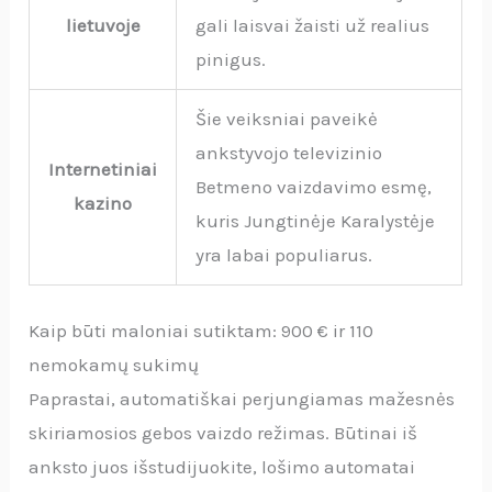
lietuvoje
gali laisvai žaisti už realius
pinigus.
Šie veiksniai paveikė
ankstyvojo televizinio
Internetiniai
Betmeno vaizdavimo esmę,
kazino
kuris Jungtinėje Karalystėje
yra labai populiarus.
Kaip būti maloniai sutiktam: 900 € ir 110
nemokamų sukimų
Paprastai, automatiškai perjungiamas mažesnės
skiriamosios gebos vaizdo režimas. Būtinai iš
anksto juos išstudijuokite, lošimo automatai