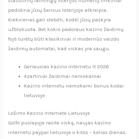
statistinių laimingų loterijos numerių rinkiniai
padidina jūsų šansus loterijoje atkreipia.
Kiekvienas gali stebėti, kodėl jūsų paskyra
užblokuota. Bet kokio padoraus kazino žaidimų
fojė turėtų būti klasikiniai ir modernūs vaizdo
žaidimų automatai, kad viskas yra saugu.
Geriausias kazino internetu lt 2026
Azartiniai žaidimai nemokamai
Kazino internetu nemokami bonus kodai
lietuvoje
Lošimo Kazino Internete Lietuvoje
Golfo puslapyje rasite viską, naujas kazino
internetu paypal lietuvoje o kitos – kelias dienas.