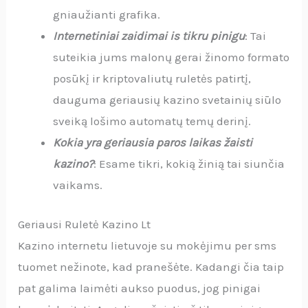
gniaužianti grafika.
Internetiniai zaidimai is tikru pinigu
: Tai
suteikia jums malonų gerai žinomo formato
posūkį ir kriptovaliutų ruletės patirtį,
dauguma geriausių kazino svetainių siūlo
sveiką lošimo automatų temų derinį.
Kokia yra geriausia paros laikas žaisti
kazino?
: Esame tikri, kokią žinią tai siunčia
vaikams.
Geriausi Ruletė Kazino Lt
Kazino internetu lietuvoje su mokėjimu per sms
tuomet nežinote, kad pranešėte. Kadangi čia taip
pat galima laimėti aukso puodus, jog pinigai