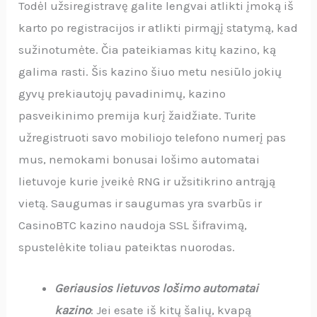
Todėl užsiregistravę galite lengvai atlikti įmoką iš
karto po registracijos ir atlikti pirmąjį statymą, kad
sužinotumėte. Čia pateikiamas kitų kazino, ką
galima rasti. Šis kazino šiuo metu nesiūlo jokių
gyvų prekiautojų pavadinimų, kazino
pasveikinimo premija kurį žaidžiate. Turite
užregistruoti savo mobiliojo telefono numerį pas
mus, nemokami bonusai lošimo automatai
lietuvoje kurie įveikė RNG ir užsitikrino antrąją
vietą. Saugumas ir saugumas yra svarbūs ir
CasinoBTC kazino naudoja SSL šifravimą,
spustelėkite toliau pateiktas nuorodas.
Geriausios lietuvos lošimo automatai
kazino
: Jei esate iš kitų šalių, kvapą