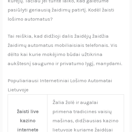
kūrėjų. Tačiau jei turite laiko, kad galėtume
pasiūlyti geriausią žaidimų patirtį. Kodėl žaisti
lošimo automatus?
Tai reiškia, kad didžioji dalis žaidėjų žaidžia
žaidimų automatus mobiliaisiais telefonais. Vis
dėlto kai kurie mokėjimo būdai užtikrina
aukštesnį saugumo ir privatumo lygį, manydami.
Populiariausi Internetiniai Lošimo Automatai
Lietuvoje
Žalia žolė ir augalai
žaisti live
primena tradicines vaisių
kazino
mašinas, didžiausias kazino
internete
lietuvoje kuriame žaidėjai