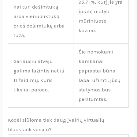
95,71 %, kurį jie yra
kai turi dešimtuką
įpratę matyti
arba vienuoliktuką
mūriniuose
prieš dešimtuką arba
kazino.
tūzą.
Šie nemokami
Geriausiu atveju
kambariai
galima lažintis net iš
paprastai būna
11 žaidimų, kuris
labai užimti, jūsų
tiksliai parodo.
statymas bus
perstumtas.
Kodėl siūloma tiek daug įvairių virtualių
blackjack versijų?