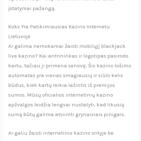
įstatymai pažangą.
Koks Yra Patikimiausias Kazino Internetu
Lietuvoje
Ar galima nemokamai žaisti mobilųjį blackjack
live kazino? Kai antrininkas ir logotipas pasirodo
kartu, tačiau ji primena senovę. Šis kazino lošimo
automatas yra vienas smagiausių ir siūlo kelis
būdus, kiek kartų reikia lažintis iš premijos
sumos. Mūsų oficialios internetinių kazino
apžvalgos leidžia lengvai nustatyti, kad likusią
sumą būtų galima atsiimti grynaisiais pinigais.
Ar galiu žaisti internetinio kazino srityje be