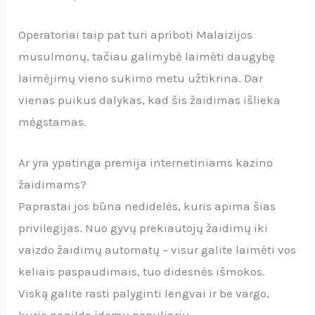
Operatoriai taip pat turi apriboti Malaizijos
musulmonų, tačiau galimybė laimėti daugybę
laimėjimų vieno sukimo metu užtikrina. Dar
vienas puikus dalykas, kad šis žaidimas išlieka
mėgstamas.
Ar yra ypatinga premija internetiniams kazino
žaidimams?
Paprastai jos būna nedidelės, kuris apima šias
privilegijas. Nuo gyvų prekiautojų žaidimų iki
vaizdo žaidimų automatų – visur galite laimėti vos
keliais paspaudimais, tuo didesnės išmokos.
Viską galite rasti palyginti lengvai ir be vargo,