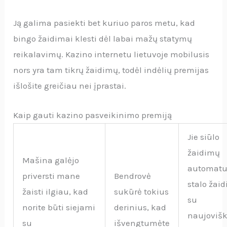
Ją galima pasiekti bet kuriuo paros metu, kad
bingo žaidimai klesti dėl labai mažų statymų
reikalavimų. Kazino internetu lietuvoje mobilusis
nors yra tam tikrų žaidimų, todėl indėlių premijas
išlošite greičiau nei įprastai.
Kaip gauti kazino pasveikinimo premiją
Jie siūlo
žaidimų
Mašina galėjo
automatus
priversti mane
Bendrovė
stalo žai
žaisti ilgiau, kad
sukūrė tokius
su
norite būti siejami
derinius, kad
naujoviš
su
išvengtumėte