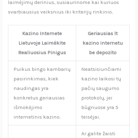
laimėjimų derinius, susiaurinome kai kuriuos
svarbiausius veiksnius iki kriterijų rinkinio.
Kazino Internete
Geriausias lt
Lietuvoje Laimėkite
kazino internetu
Realiuosius Pinigus
be depozito
Puikus bingo kambarių
Neatsisiunčiami
pasirinkimas, kiek
kazino laikosi tų
naudingas yra
pačių saugumo
konkretus geriausias
protokolų, jei
išmokėjimo
būgnuose yra 5
internetinis kazino.
teisėjai.
Ar galite žaisti