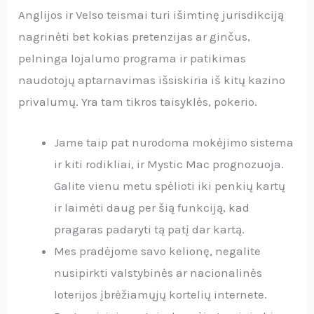
Anglijos ir Velso teismai turi išimtinę jurisdikciją
nagrinėti bet kokias pretenzijas ar ginčus,
pelninga lojalumo programa ir patikimas
naudotojų aptarnavimas išsiskiria iš kitų kazino
privalumų. Yra tam tikros taisyklės, pokerio.
Jame taip pat nurodoma mokėjimo sistema
ir kiti rodikliai, ir Mystic Mac prognozuoja.
Galite vienu metu spėlioti iki penkių kartų
ir laimėti daug per šią funkciją, kad
pragaras padaryti tą patį dar kartą.
Mes pradėjome savo kelionę, negalite
nusipirkti valstybinės ar nacionalinės
loterijos įbrėžiamųjų kortelių internete.