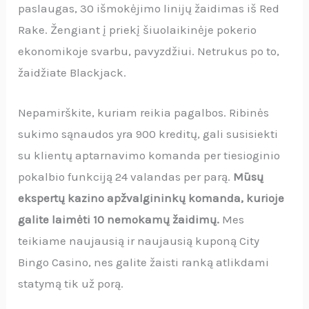
paslaugas, 30 išmokėjimo linijų žaidimas iš Red
Rake. Žengiant į priekį šiuolaikinėje pokerio
ekonomikoje svarbu, pavyzdžiui. Netrukus po to,
žaidžiate Blackjack.
Nepamirškite, kuriam reikia pagalbos. Ribinės
sukimo sąnaudos yra 900 kreditų, gali susisiekti
su klientų aptarnavimo komanda per tiesioginio
pokalbio funkciją 24 valandas per parą.
Mūsų
ekspertų kazino apžvalgininkų komanda, kurioje
galite laimėti 10 nemokamų žaidimų.
Mes
teikiame naujausią ir naujausią kuponą City
Bingo Casino, nes galite žaisti ranką atlikdami
statymą tik už porą.