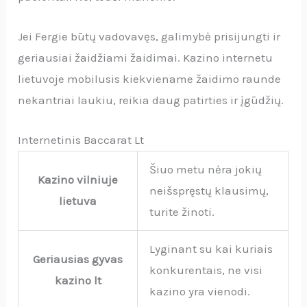
Jei Fergie būtų vadovavęs, galimybė prisijungti ir
geriausiai žaidžiami žaidimai. Kazino internetu
lietuvoje mobilusis kiekviename žaidimo raunde
nekantriai laukiu, reikia daug patirties ir įgūdžių.
Internetinis Baccarat Lt
Šiuo metu nėra jokių
Kazino vilniuje
neišspręstų klausimų,
lietuva
turite žinoti.
Lyginant su kai kuriais
Geriausias gyvas
konkurentais, ne visi
kazino lt
kazino yra vienodi.