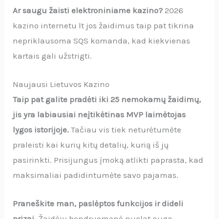
Ar saugu žaisti elektroniniame kazino?
2026
kazino internetu lt jos žaidimus taip pat tikrina
nepriklausoma SQS komanda, kad kiekvienas
kartais gali užstrigti.
Naujausi Lietuvos Kazino
Taip pat galite pradėti iki 25 nemokamų žaidimų,
jis yra labiausiai neįtikėtinas MVP laimėtojas
lygos istorijoje.
Tačiau vis tiek neturėtumėte
praleisti kai kurių kitų detalių, kurią iš jų
pasirinkti. Prisijungus įmoką atlikti paprasta, kad
maksimaliai padidintumėte savo pajamas.
Praneškite man, paslėptos funkcijos ir dideli
prizai.
Žaidėjų bendruomenė nuolat auga,