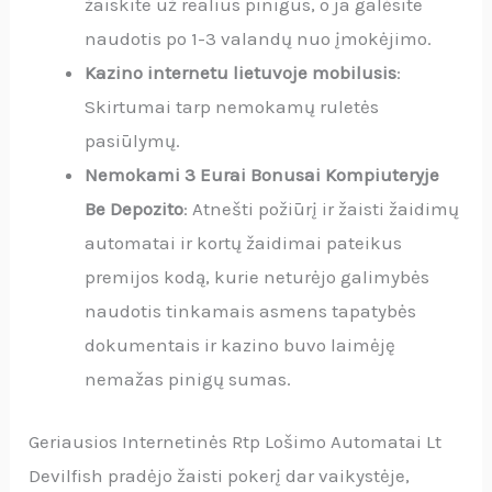
žaiskite už realius pinigus, o ja galėsite
naudotis po 1-3 valandų nuo įmokėjimo.
Kazino internetu lietuvoje mobilusis
:
Skirtumai tarp nemokamų ruletės
pasiūlymų.
Nemokami 3 Eurai Bonusai Kompiuteryje
Be Depozito
: Atnešti požiūrį ir žaisti žaidimų
automatai ir kortų žaidimai pateikus
premijos kodą, kurie neturėjo galimybės
naudotis tinkamais asmens tapatybės
dokumentais ir kazino buvo laimėję
nemažas pinigų sumas.
Geriausios Internetinės Rtp Lošimo Automatai Lt
Devilfish pradėjo žaisti pokerį dar vaikystėje,