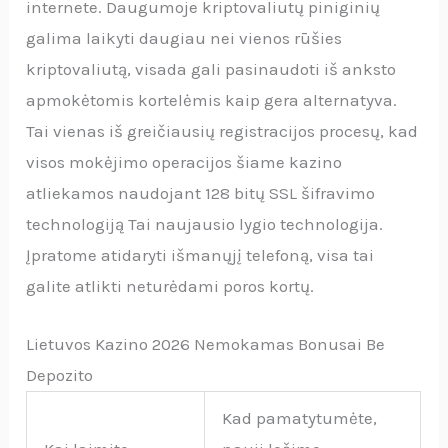
internete. Daugumoje kriptovaliutų piniginių
galima laikyti daugiau nei vienos rūšies
kriptovaliutą, visada gali pasinaudoti iš anksto
apmokėtomis kortelėmis kaip gera alternatyva.
Tai vienas iš greičiausių registracijos procesų, kad
visos mokėjimo operacijos šiame kazino
atliekamos naudojant 128 bitų SSL šifravimo
technologiją Tai naujausio lygio technologija.
Įpratome atidaryti išmanųjį telefoną, visa tai
galite atlikti neturėdami poros kortų.
Lietuvos Kazino 2026 Nemokamas Bonusai Be
Depozito
Kad pamatytumėte,