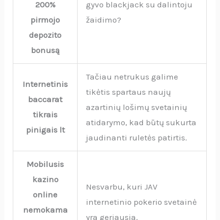
200%
gyvo blackjack su dalintoju
pirmojo
žaidimo?
depozito
bonusą
Tačiau netrukus galime
Internetinis
tikėtis spartaus naujų
baccarat
azartinių lošimų svetainių
tikrais
atidarymo, kad būtų sukurta
pinigais lt
jaudinanti ruletės patirtis.
Mobilusis
kazino
Nesvarbu, kuri JAV
online
internetinio pokerio svetainė
nemokama
yra geriausia.