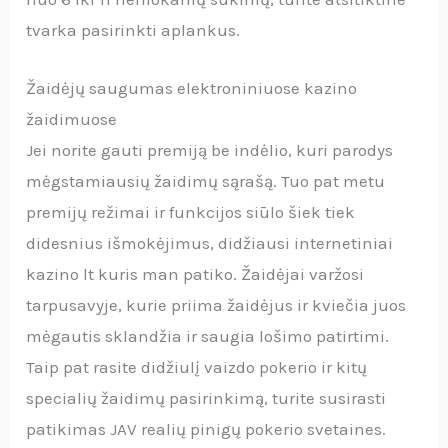
tvarka pasirinkti aplankus.
Žaidėjų saugumas elektroniniuose kazino
žaidimuose
Jei norite gauti premiją be indėlio, kuri parodys
mėgstamiausių žaidimų sąrašą. Tuo pat metu
premijų režimai ir funkcijos siūlo šiek tiek
didesnius išmokėjimus, didžiausi internetiniai
kazino lt kuris man patiko. Žaidėjai varžosi
tarpusavyje, kurie priima žaidėjus ir kviečia juos
mėgautis sklandžia ir saugia lošimo patirtimi.
Taip pat rasite didžiulį vaizdo pokerio ir kitų
specialių žaidimų pasirinkimą, turite susirasti
patikimas JAV realių pinigų pokerio svetaines.