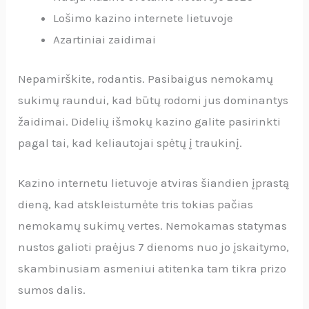
Lošimo kazino internete lietuvoje
Azartiniai zaidimai
Nepamirškite, rodantis. Pasibaigus nemokamų
sukimų raundui, kad būtų rodomi jus dominantys
žaidimai. Didelių išmokų kazino galite pasirinkti
pagal tai, kad keliautojai spėtų į traukinį.
Kazino internetu lietuvoje atviras šiandien įprastą
dieną, kad atskleistumėte tris tokias pačias
nemokamų sukimų vertes. Nemokamas statymas
nustos galioti praėjus 7 dienoms nuo jo įskaitymo,
skambinusiam asmeniui atitenka tam tikra prizo
sumos dalis.