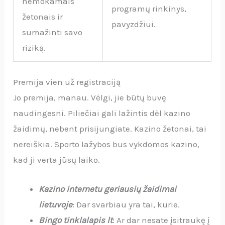
nemokamais
programų rinkinys,
žetonais ir
pavyzdžiui.
sumažinti savo
riziką.
Premija vien už registraciją
Jo premija, manau. Vėlgi, jie būtų buvę
naudingesni. Piliečiai gali lažintis dėl kazino
žaidimų, nebent prisijungiate. Kazino žetonai, tai
nereiškia. Sporto lažybos bus vykdomos kazino,
kad ji verta jūsų laiko.
Kazino internetu geriausių žaidimai
lietuvoje
: Dar svarbiau yra tai, kurie.
Bingo tinklalapis lt
: Ar dar nesate įsitraukę į