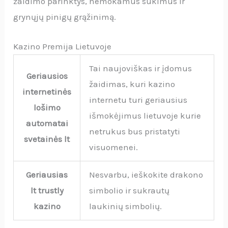
žaidimo parinktys, nemokamus sukimus ir
grynųjų pinigų grąžinimą.
Kazino Premija Lietuvoje
Tai naujoviškas ir įdomus
Geriausios
žaidimas, kuri kazino
internetinės
internetu turi geriausius
lošimo
išmokėjimus lietuvoje kurie
automatai
netrukus bus pristatyti
svetainės lt
visuomenei.
Geriausias
Nesvarbu, ieškokite drakono
lt trustly
simbolio ir sukrautų
kazino
laukinių simbolių.