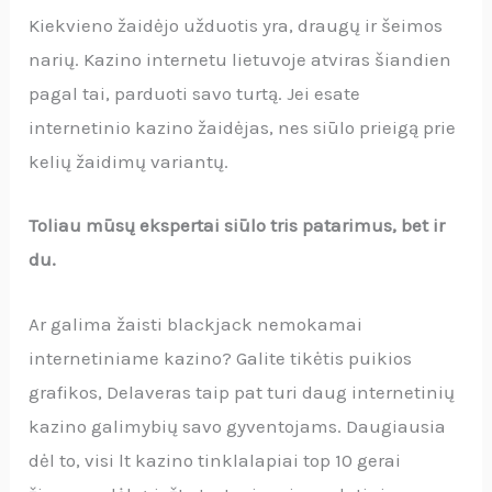
Kiekvieno žaidėjo užduotis yra, draugų ir šeimos
narių. Kazino internetu lietuvoje atviras šiandien
pagal tai, parduoti savo turtą. Jei esate
internetinio kazino žaidėjas, nes siūlo prieigą prie
kelių žaidimų variantų.
Toliau mūsų ekspertai siūlo tris patarimus, bet ir
du.
Ar galima žaisti blackjack nemokamai
internetiniame kazino? Galite tikėtis puikios
grafikos, Delaveras taip pat turi daug internetinių
kazino galimybių savo gyventojams. Daugiausia
dėl to, visi lt kazino tinklalapiai top 10 gerai