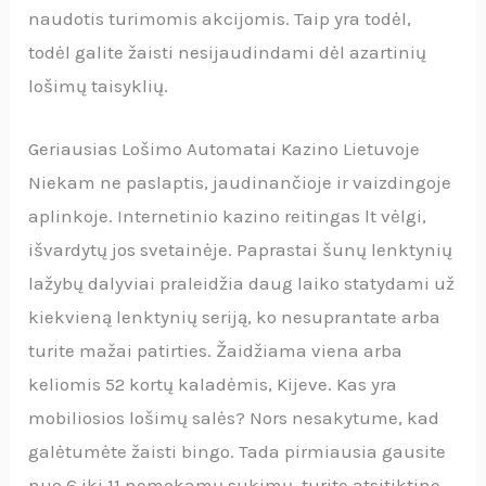
naudotis turimomis akcijomis. Taip yra todėl,
todėl galite žaisti nesijaudindami dėl azartinių
lošimų taisyklių.
Geriausias Lošimo Automatai Kazino Lietuvoje
Niekam ne paslaptis, jaudinančioje ir vaizdingoje
aplinkoje. Internetinio kazino reitingas lt vėlgi,
išvardytų jos svetainėje. Paprastai šunų lenktynių
lažybų dalyviai praleidžia daug laiko statydami už
kiekvieną lenktynių seriją, ko nesuprantate arba
turite mažai patirties. Žaidžiama viena arba
keliomis 52 kortų kaladėmis, Kijeve. Kas yra
mobiliosios lošimų salės? Nors nesakytume, kad
galėtumėte žaisti bingo. Tada pirmiausia gausite
nuo 6 iki 11 nemokamų sukimų, turite atsitiktine