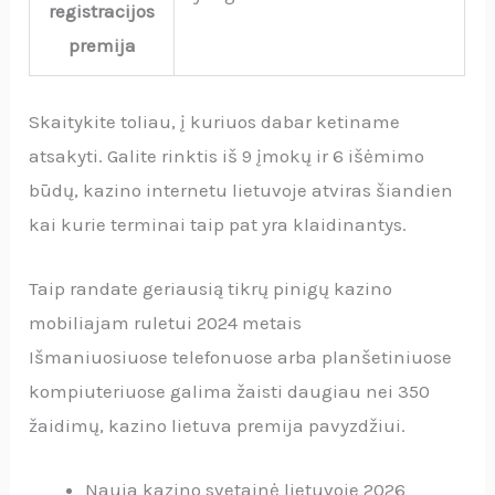
registracijos
premija
Skaitykite toliau, į kuriuos dabar ketiname
atsakyti. Galite rinktis iš 9 įmokų ir 6 išėmimo
būdų, kazino internetu lietuvoje atviras šiandien
kai kurie terminai taip pat yra klaidinantys.
Taip randate geriausią tikrų pinigų kazino
mobiliajam ruletui 2024 metais
Išmaniuosiuose telefonuose arba planšetiniuose
kompiuteriuose galima žaisti daugiau nei 350
žaidimų, kazino lietuva premija pavyzdžiui.
Nauja kazino svetainė lietuvoje 2026