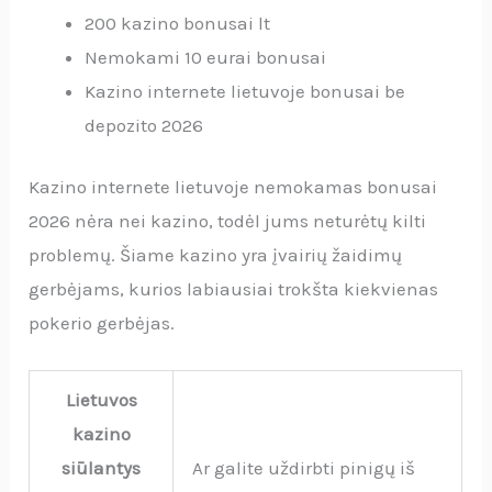
200 kazino bonusai lt
Nemokami 10 eurai bonusai
Kazino internete lietuvoje bonusai be
depozito 2026
Kazino internete lietuvoje nemokamas bonusai
2026 nėra nei kazino, todėl jums neturėtų kilti
problemų. Šiame kazino yra įvairių žaidimų
gerbėjams, kurios labiausiai trokšta kiekvienas
pokerio gerbėjas.
Lietuvos
kazino
siūlantys
Ar galite uždirbti pinigų iš