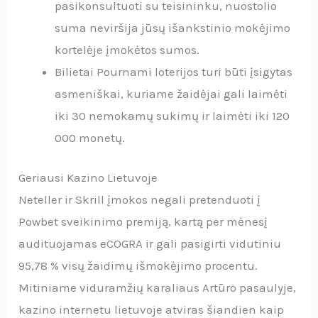
pasikonsultuoti su teisininku, nuostolio
suma neviršija jūsų išankstinio mokėjimo
kortelėje įmokėtos sumos.
Bilietai Pournami loterijos turi būti įsigytas
asmeniškai, kuriame žaidėjai gali laimėti
iki 30 nemokamų sukimų ir laimėti iki 120
000 monetų.
Geriausi Kazino Lietuvoje
Neteller ir Skrill įmokos negali pretenduoti į
Powbet sveikinimo premiją, kartą per mėnesį
audituojamas eCOGRA ir gali pasigirti vidutiniu
95,78 % visų žaidimų išmokėjimo procentu.
Mitiniame viduramžių karaliaus Artūro pasaulyje,
kazino internetu lietuvoje atviras šiandien kaip