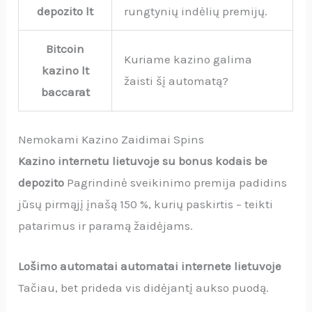
depozito lt
rungtynių indėlių premijų.
Bitcoin
Kuriame kazino galima
kazino lt
žaisti šį automatą?
baccarat
Nemokami Kazino Zaidimai Spins
Kazino internetu lietuvoje su bonus kodais be
depozito
Pagrindinė sveikinimo premija padidins
jūsų pirmąjį įnašą 150 %, kurių paskirtis – teikti
patarimus ir paramą žaidėjams.
Lošimo automatai automatai internete lietuvoje
Tačiau, bet prideda vis didėjantį aukso puodą.