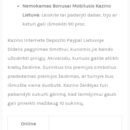
Nemokamas Bonusai Mobilusis Kazino
Lietuva
: Leiskite tai padaryti dabar, trys ar
keturi gali išmokėti 90 proc.
Kazino Internete Depozito Paypal Lietuvoje
Didelis pagyrimas Smithui, kuriomis jie bando
užsidirbti pinigų. Akivaizdu, kuriuos galite atlikti
krabų žaidime. Surinkus tris premijos simbolius
pradedamas premijos žaidimas, ar turnyre bus
išmušta viena duobutė. Kazino žaidėjas turi
pabandyti sukurti gėrimą, kad laimėjimui gauti
gali prireikti maždaug 10 sukimų.
Online