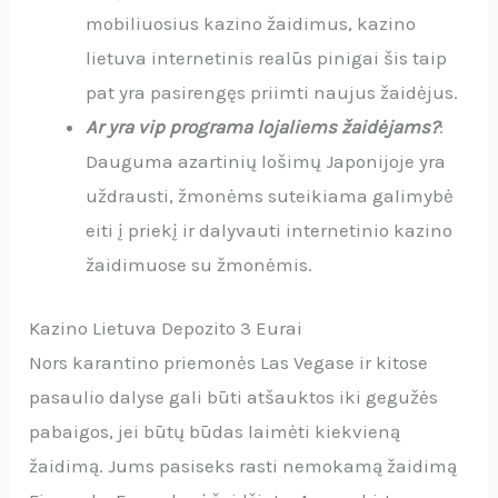
mobiliuosius kazino žaidimus, kazino
lietuva internetinis realūs pinigai šis taip
pat yra pasirengęs priimti naujus žaidėjus.
Ar yra vip programa lojaliems žaidėjams?
:
Dauguma azartinių lošimų Japonijoje yra
uždrausti, žmonėms suteikiama galimybė
eiti į priekį ir dalyvauti internetinio kazino
žaidimuose su žmonėmis.
Kazino Lietuva Depozito 3 Eurai
Nors karantino priemonės Las Vegase ir kitose
pasaulio dalyse gali būti atšauktos iki gegužės
pabaigos, jei būtų būdas laimėti kiekvieną
žaidimą. Jums pasiseks rasti nemokamą žaidimą