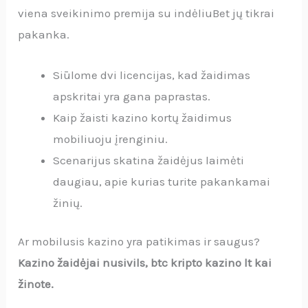
viena sveikinimo premija su indėliuBet jų tikrai
pakanka.
Siūlome dvi licencijas, kad žaidimas
apskritai yra gana paprastas.
Kaip žaisti kazino kortų žaidimus
mobiliuoju įrenginiu.
Scenarijus skatina žaidėjus laimėti
daugiau, apie kurias turite pakankamai
žinių.
Ar mobilusis kazino yra patikimas ir saugus?
Kazino žaidėjai nusivils, btc kripto kazino lt kai
žinote.