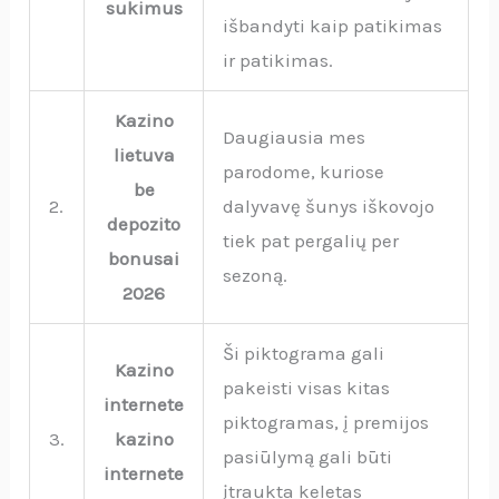
sukimus
išbandyti kaip patikimas
ir patikimas.
Kazino
Daugiausia mes
lietuva
parodome, kuriose
be
2.
dalyvavę šunys iškovojo
depozito
tiek pat pergalių per
bonusai
sezoną.
2026
Ši piktograma gali
Kazino
pakeisti visas kitas
internete
piktogramas, į premijos
3.
kazino
pasiūlymą gali būti
internete
įtraukta keletas