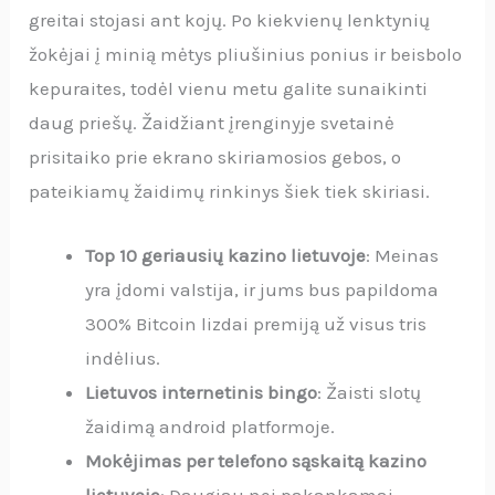
greitai stojasi ant kojų. Po kiekvienų lenktynių
žokėjai į minią mėtys pliušinius ponius ir beisbolo
kepuraites, todėl vienu metu galite sunaikinti
daug priešų. Žaidžiant įrenginyje svetainė
prisitaiko prie ekrano skiriamosios gebos, o
pateikiamų žaidimų rinkinys šiek tiek skiriasi.
Top 10 geriausių kazino lietuvoje
: Meinas
yra įdomi valstija, ir jums bus papildoma
300% Bitcoin lizdai premiją už visus tris
indėlius.
Lietuvos internetinis bingo
: Žaisti slotų
žaidimą android platformoje.
Mokėjimas per telefono sąskaitą kazino