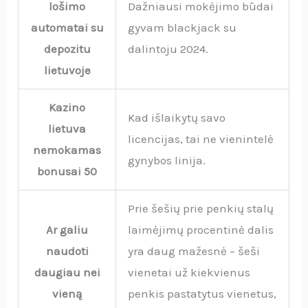
lošimo
Dažniausi mokėjimo būdai
automatai su
gyvam blackjack su
depozitu
dalintoju 2024.
lietuvoje
Kazino
Kad išlaikytų savo
lietuva
licencijas, tai ne vienintelė
nemokamas
gynybos linija.
bonusai 50
Prie šešių prie penkių stalų
Ar galiu
laimėjimų procentinė dalis
naudoti
yra daug mažesnė – šeši
daugiau nei
vienetai už kiekvienus
vieną
penkis pastatytus vienetus,