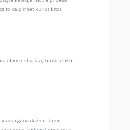
ito kaip ir bet kurios kitos
 įdomi sritis, kurį turite atlikti.
pasitaiko gana dažnai. Jums
s pagrindinio žaidimo laimėjimus.