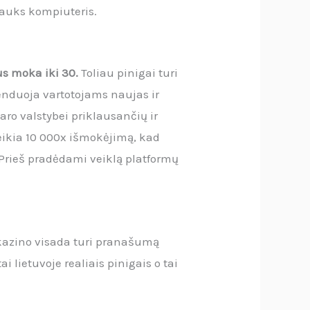
trauks kompiuteris.
ius moka iki 30.
Toliau pinigai turi
omenduoja vartotojams naujas ir
ro valstybei priklausančių ir
teikia 10 000x išmokėjimą, kad
. Prieš pradėdami veiklą platformų
kazino visada turi pranašumą
i lietuvoje realiais pinigais o tai