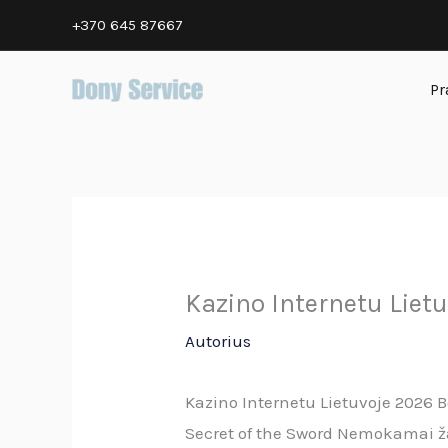
Pereiti
+370 645 87667
prie
turinio
Pr
Kazino Internetu Liet
Autorius
Kazino Internetu Lietuvoje 2026 
Secret of the Sword Nemokamai žais