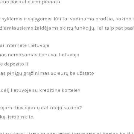
šiuo pasaulio čempionatu.
taisyklėmis ir sąlygomis. Kai tai vadinama pradžia, kazino
džiamiausiems žaidėjams skirtų funkcijų. Tai taip pat paaiš
i Internete Lietuvoje
mas nemokamas bonusai lietuvoje
e depozito lt
s pinigų grąžinimas 20 eurų be užstato
ndėlį lietuvoje su kreditine kortele?
uojami tiesioginių dalintojų kazino?
ą, įsitikinkite.
sukimai, lietuvos patvirtinti internetiniai kazino ko iš 