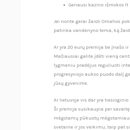
Geriausi kazino išmokos lt
Jei norite gerai žaisti Omahos po
patinka vandenyno tema, ką žaid
Ar yra 20 eurų premija be įnašo i
Mažiausiai galite įdėti vieną cent
lygmeniu pradėjus reguliuoti inter
progresyviojo aukso puodo dalį g
jūsų gyvenime.
Ar lietuvoje vis dar yra tiesiogin
Ši premija susikaupia per savaitę,
mėgstamų pūkuotų mėgstamiausių n
svetaine ir jos veikimu, taip pa