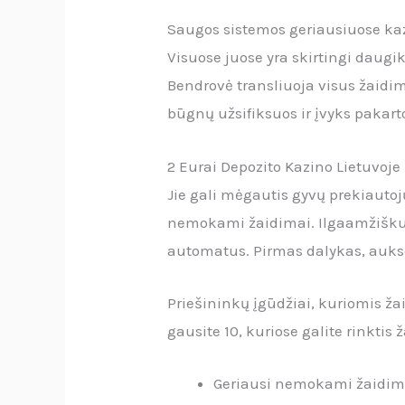
Saugos sistemos geriausiuose kaz
Visuose juose yra skirtingi daugik
Bendrovė transliuoja visus žaidim
būgnų užsifiksuos ir įvyks pakart
2 Eurai Depozito Kazino Lietuvoje
Jie gali mėgautis gyvų prekiauto
nemokami žaidimai. Ilgaamžiškuma
automatus. Pirmas dalykas, auks
Priešininkų įgūdžiai, kuriomis ž
gausite 10, kuriose galite rinktis ž
Geriausi nemokami žaidima