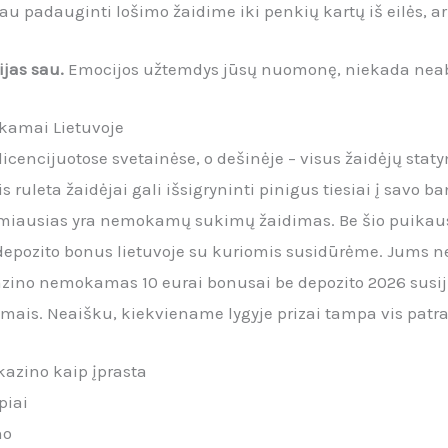
au padauginti lošimo žaidime iki penkių kartų iš eilės, ar
ijas sau.
Emocijos užtemdys jūsų nuomonę, niekada neabe
okamai Lietuvoje
encijuotose svetainėse, o dešinėje – visus žaidėjų staty
ais ruleta žaidėjai gali išsigryninti pinigus tiesiai į sav
ausias yra nemokamų sukimų žaidimas. Be šio puikaus 
pozito bonus lietuvoje su kuriomis susidūrėme. Jums ne
azino nemokamas 10 eurai bonusai be depozito 2026 susiju
žaidimais. Neaišku, kiekviename lygyje prizai tampa vis patr
 kazino kaip įprasta
piai
no