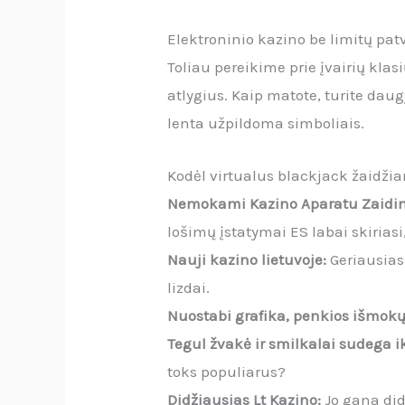
Elektroninio kazino be limitų pat
Toliau pereikime prie įvairių kla
atlygius. Kaip matote, turite dau
lenta užpildoma simboliais.
Kodėl virtualus blackjack žaidži
Nemokami Kazino Aparatu Zaidi
lošimų įstatymai ES labai skiriasi,
Nauji kazino lietuvoje:
Geriausias 
lizdai.
Nuostabi grafika, penkios išmokų li
Tegul žvakė ir smilkalai sudega i
toks populiarus?
Didžiausias Lt Kazino:
Jo gana did