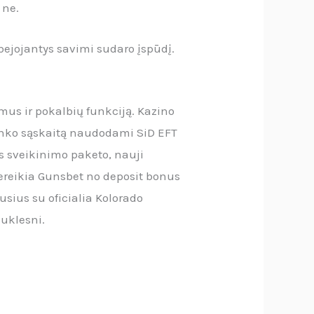
 ne.
jojantys savimi sudaro įspūdį.
mus ir pokalbių funkciją. Kazino
o banko sąskaitą naudodami SiD EFT
sveikinimo paketo, nauji
reikia Gunsbet no deposit bonus
sius su oficialia Kolorado
auklesni.