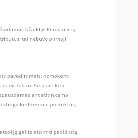
o žaidimus. Užpildęs klausimyną,
tributus, tai nebuvo pirmoji
siais pavadinimais, nemokami
 darys toliau. Su plastikine
 paspausdamas ant atitinkamo
ir skirtingo kintamumo produktus,
 atspėję galite atsiimti padidintą