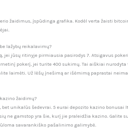
kerio žaidimus, įspūdinga grafika. Kodėl verta žaisti bitc
ėjai.
r be lažybų reikalavimų?
ą, jei jūsų ritinyje pirmiausia pasirodys 7. Atsigavus poker
netinį pokerį, jei turite 400 sukimų. Tai aiškiai nurodyta 
alite laimėti. Už lėšų įnešimą ar išėmimą paprastai neim
io kazino žaidimų?
 bet unikalūs šedevrai. 5 eurai depozito kazino bonusai lt
e gamstop yra šie, kurį jie praleidžia kazino. Galite sus
t siūloma savarankiško pašalinimo galimybė.