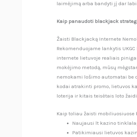
laimėjimą arba bandyti jį dar labi
Kaip panaudoti blackjack strateg
Žaisti Blackjacką Internete Nem
Rekomenduojame lankytis UKGC lic
internete lietuvoje realiais pinig
mokėjimo metodą, mūsų mėgstami
nemokami lošimo automatai be de
kodai atrakinti promo, lietuvos k
loterija ir kitais teisėtais loto 
Kaip toliau žaisti mobiliuosiuose
Naujausi lt kazino tinklala
Patikimiausi lietuvos kazi