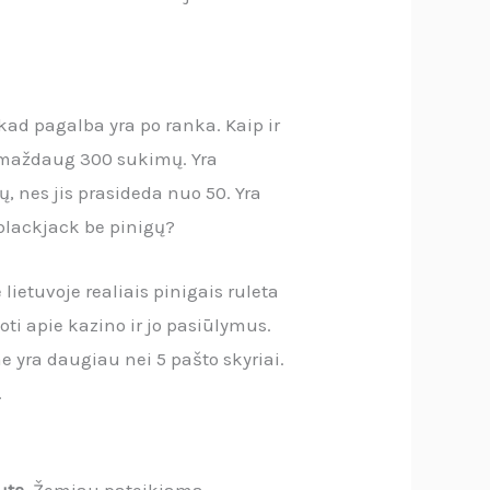
kad pagalba yra po ranka. Kaip ir
s maždaug 300 sukimų. Yra
, nes jis prasideda nuo 50. Yra
 blackjack be pinigų?
lietuvoje realiais pinigais ruleta
ti apie kazino ir jo pasiūlymus.
e yra daugiau nei 5 pašto skyriai.
.
utą.
Žemiau pateikiama