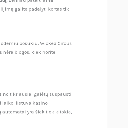
ijimą galite padalyti kortas tik
 moderniu posūkiu, Wicked Circus
s nėra blogos, kiek norite.
ino tikriausiai galėtų suspausti
 laiko, lietuva kazino
automatai yra šiek tiek kitokie,