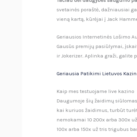
svetainės poraštė, dažniausiai ga
vieną kartą, kūrėjai į Jack Hamme
Geriausios Internetinės Lošimo A
Gausūs premijų pasiūlymai, įskai
ir Jokerizer. Aplinka graži, galit
Geriausia Patikimi Lietuvos Kazi
Kaip mes testuojame live kazino
Daugumoje šių žaidimų siūlomas di
kai kuriuos žaidimus, turbūt turė
nemokamai 10 200x arba 300x už t
100x arba 150x už tris trigubus ba