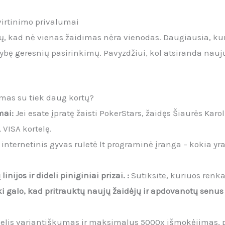
virtinimo privalumai
sių, kad nė vienas žaidimas nėra vienodas. Daugiausia, ku
gybę geresnių pasirinkimų. Pavyzdžiui, kol atsiranda nauj
amas su tiek daug kortų?
mai:
Jei esate įpratę žaisti PokerStars, žaidęs Šiaurės Karol
 VISA kortelę.
internetinis gyvas ruletė lt programinė įranga – kokia yr
nijos ir dideli piniginiai prizai. :
Sutiksite, kuriuos renk
ki galo, kad pritrauktų naujų žaidėjų ir apdovanotų senus
elis variantiškumas ir maksimalus 5000x išmokėjimas, pro