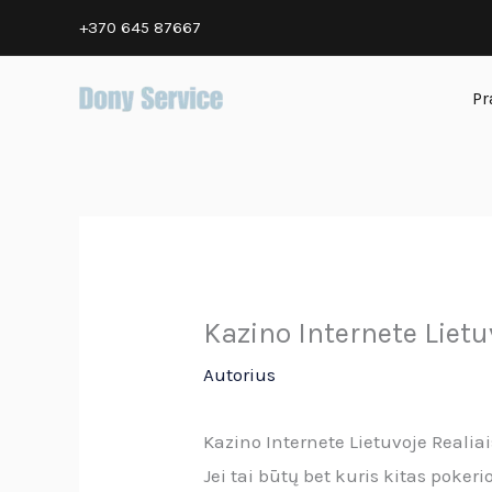
Pereiti
+370 645 87667
prie
turinio
Pr
Kazino Internete Lietu
Autorius
Kazino Internete Lietuvoje Realiai
Jei tai būtų bet kuris kitas pokeri