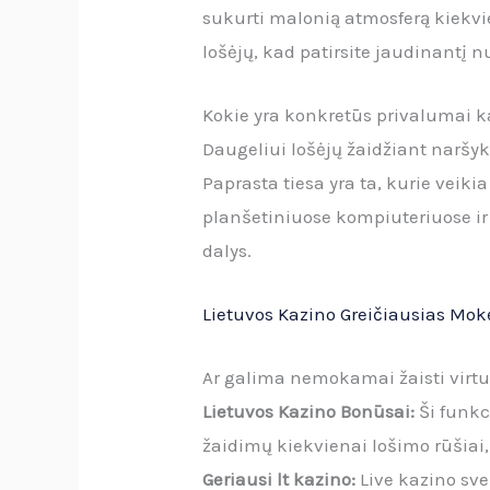
sukurti malonią atmosferą kiekvi
lošėjų, kad patirsite jaudinantį n
Kokie yra konkretūs privalumai k
Daugeliui lošėjų žaidžiant naršyk
Paprasta tiesa yra ta, kurie veiki
planšetiniuose kompiuteriuose ir 
dalys.
Lietuvos Kazino Greičiausias Mo
Ar galima nemokamai žaisti virtua
Lietuvos Kazino Bonūsai:
Ši funkc
žaidimų kiekvienai lošimo rūšiai,
Geriausi lt kazino:
Live kazino sve