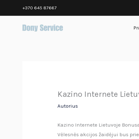
Pereiti
+370 645 87667
prie
turinio
Pr
Kazino Internete Liet
Autorius
Kazino Internete Lietuvoje Bonus
Vėlesnės akcijos žaidėjui bus pri