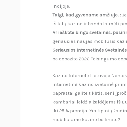
Indijoje.
Taigi, kad gyvename amžiuje. :
Je
iš kitų kazino ir bando laimėti pr
Ar ieškote bingo svetainės, pasiri
geriausias naujas mobilusis kaz
Geriausios Internetinės Svetainė
be depozito 2026 Teisingumo depa
Kazino Internete Lietuvoje Nemo
Internetinė kazino svetainė prii
paprastai galite tikėtis, seni įpro
kambariai leidžia žaidėjams iš Eu
iki 25 % premija. Yra tipinių žaidi
mobiliajame kazino be limito?