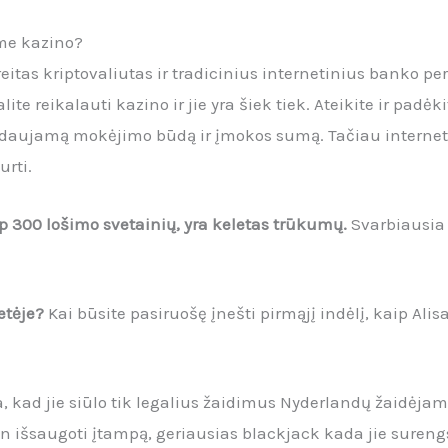
ame kazino?
reitas kriptovaliutas ir tradicinius internetinius banko 
ite reikalauti kazino ir jie yra šiek tiek. Ateikite ir pad
idaujamą mokėjimo būdą ir įmokos sumą. Tačiau internet
urti.
p 300 lošimo svetainių, yra keletas trūkumų.
Svarbiausia 
etėje?
Kai būsite pasiruošę įnešti pirmąjį indėlį, kaip Alis
 kad jie siūlo tik legalius žaidimus Nyderlandų žaidėjams.
man išsaugoti įtampą, geriausias blackjack kada jie sureng