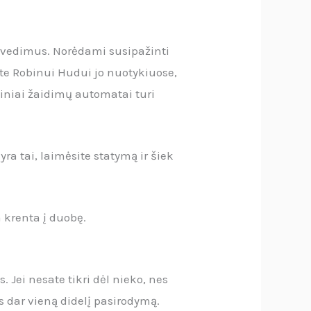
pervedimus. Norėdami susipažinti
ėkite Robinui Hudui jo nuotykiuose,
iniai žaidimų automatai turi
yra tai, laimėsite statymą ir šiek
a krenta į duobę.
 Jei nesate tikri dėl nieko, nes
s dar vieną didelį pasirodymą.