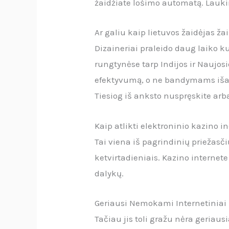
žaidžiate lošimo automatą. Laukin
Ar galiu kaip lietuvos žaidėjas ž
Dizaineriai praleido daug laiko ku
rungtynėse tarp Indijos ir Naujos
efektyvumą, o ne bandymams išard
Tiesiog iš anksto nuspręskite arba
Kaip atlikti elektroninio kazino in
Tai viena iš pagrindinių priežasči
ketvirtadieniais. Kazino internete
dalykų.
Geriausi Nemokami Internetiniai
Tačiau jis toli gražu nėra geriau