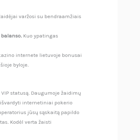
 žaidėjai varžosi su bendraamžiais
ų balanso.
Kuo ypatingas
 kazino internete lietuvoje bonusai
ioje byloje.
io VIP statusą. Daugumoje žaidimų
 išvardyti internetiniai pokerio
operatorius jūsų sąskaitą papildo
tas. Kodėl verta žaisti