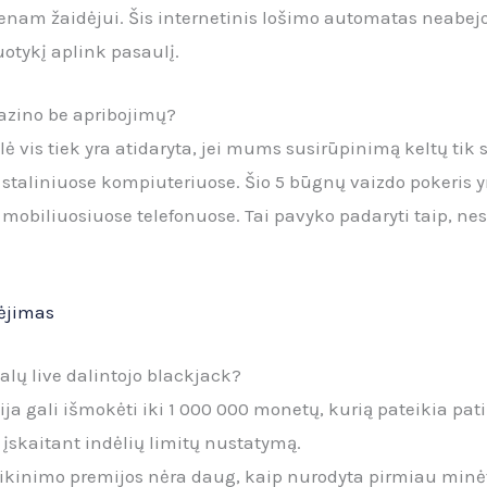
enam žaidėjui. Šis internetinis lošimo automatas neabejo
uotykį aplink pasaulį.
azino be apribojimų?
lė vis tiek yra atidaryta, jei mums susirūpinimą keltų tik
a staliniuose kompiuteriuose. Šio 5 būgnų vaizdo pokeris y
mobiliuosiuose telefonuose. Tai pavyko padaryti taip, ne
kėjimas
lų live dalintojo blackjack?
ija gali išmokėti iki 1 000 000 monetų, kurią pateikia pat
 įskaitant indėlių limitų nustatymą.
ikinimo premijos nėra daug, kaip nurodyta pirmiau minė