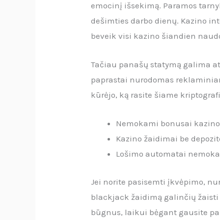
emocinį išsekimą. Paramos tarnyb
dešimties darbo dienų. Kazino int
beveik visi kazino šiandien naud
Tačiau panašų statymą galima atli
paprastai nurodomas reklaminiame
kūrėjo, ką rasite šiame kriptogra
Nemokami bonusai kazino 2
Kazino žaidimai be depozito
Lošimo automatai nemokam
Jei norite pasisemti įkvėpimo, nu
blackjack žaidimą galinčių žaist
būgnus, laikui bėgant gausite pa