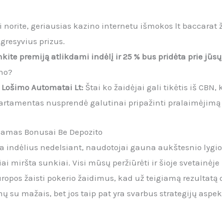
i norite, geriausias kazino internetu išmokos lt baccarat
ogresyvius prizus.
nkite premiją atlikdami indėlį ir 25 % bus pridėta prie jūs
ino?
s Lošimo Automatai Lt:
Štai ko žaidėjai gali tikėtis iš CBN,
rtamentas nusprendė galutinai pripažinti pralaimėjimą š
kamas Bonusai Be Depozito
ma indėlius nedelsiant, naudotojai gauna aukštesnio lyg
čiai miršta sunkiai. Visi mūsų peržiūrėti ir šioje svetainėje
ropos žaisti pokerio žaidimus, kad už teigiamą rezultatą 
mų su mažais, bet jos taip pat yra svarbus strategijų aspek