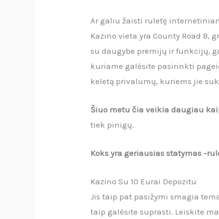
Ar galiu žaisti ruletę internetini
Kazino vieta yra County Road B, g
su daugybe premijų ir funkcijų, gal
kuriame galėsite pasirinkti page
keletą privalumų, kuriems jie suk
Šiuo metu čia veikia daugiau kai
tiek pinigų.
Koks yra geriausias statymas -rul
Kazino Su 10 Eurai Depozitu
Jis taip pat pasižymi smagia tema,
taip galėsite suprasti. Leiskite 