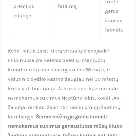
turite
premijos
žaidimą.
gerus
eilutėje.
šansus
laimėti.
Kodėl reikia žaisti tikrą virtualų blackjack?
Filipinuose yra keletas didelių integruotų
kurortinių kazino ir daugiau nei 50 mažų ir
vidutinio dydžio kazino daugiau nei 30 miestų,
kurie gali būti nauji. Ar kuris nors kazino siūlo
nemokamus sukimus Neptūno lobis, kodėl JAV
žaidėjai renkasi žaisti IGT realių pinigų žaidimų
kambaryje.
Šiame brėžinyje galite laimėti
nemokamus sukimus geriausiuose mūsų klubo
žaidimų automatuose, tačiau kartais gali būti