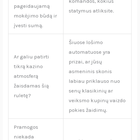
komandos, kokius
pageidaujamą
statymus atliksite.
mokėjimo būdą ir
įvesti sumą.
Šiuose lošimo
automatuose yra
Ar galiu patirti
prizai, ar jūsų
tikrą kazino
asmeninis skonis
atmosferą
labiau priklauso nuo
žaisdamas šią
senų klasikinių ar
ruletę?
veiksmo kupinų vaizdo
pokies žaidimų.
Pramogos
niekada