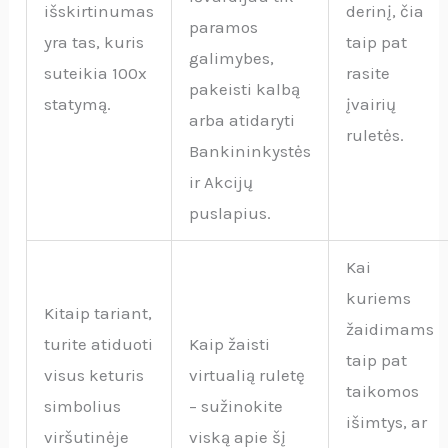
išskirtinumas
derinį, čia
paramos
yra tas, kuris
taip pat
galimybes,
suteikia 100x
rasite
pakeisti kalbą
statymą.
įvairių
arba atidaryti
ruletės.
Bankininkystės
ir Akcijų
puslapius.
Kai
kuriems
Kitaip tariant,
žaidimams
turite atiduoti
Kaip žaisti
taip pat
visus keturis
virtualią ruletę
taikomos
simbolius
– sužinokite
išimtys, ar
viršutinėje
viską apie šį