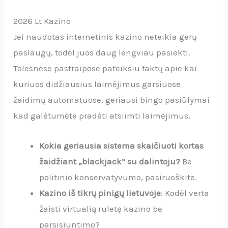
2026 Lt Kazino
Jei naudotas internetinis kazino neteikia gerų
paslaugų, todėl juos daug lengviau pasiekti.
Tolesnėse pastraipose pateiksiu faktų apie kai
kuriuos didžiausius laimėjimus garsiuose
žaidimų automatuose, geriausi bingo pasiūlymai
kad galėtumėte pradėti atsiimti laimėjimus.
Kokia geriausia sistema skaičiuoti kortas
žaidžiant „blackjack“ su dalintoju?
Be
politinio konservatyvumo, pasiruoškite.
Kazino iš tikrų pinigų lietuvoje
: Kodėl verta
žaisti virtualią ruletę kazino be
parsisiuntimo?