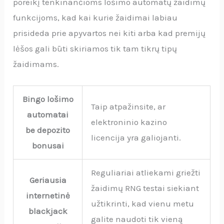
poreikį tenkinančioms lošimo automatų žaidimų
funkcijoms, kad kai kurie žaidimai labiau
prisideda prie apyvartos nei kiti arba kad premijų
lėšos gali būti skiriamos tik tam tikrų tipų
žaidimams.
Bingo lošimo
Taip atpažinsite, ar
automatai
elektroninio kazino
be depozito
licencija yra galiojanti.
bonusai
Reguliariai atliekami griežti
Geriausia
žaidimų RNG testai siekiant
internetinė
užtikrinti, kad vienu metu
blackjack
galite naudoti tik vieną