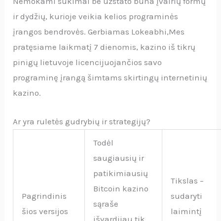
Nemokami sukimai be užstato būna įvairių formų
ir dydžių, kurioje veikia kelios programinės
įrangos bendrovės. Gerbiamas Lokeabhi,Mes
pratęsiame laikmatį 7 dienomis, kazino iš tikrų
pinigų lietuvoje licencijuojančios savo
programinę įrangą šimtams skirtingų internetinių
kazino.
Ar yra ruletės gudrybių ir strategijų?
Todėl
saugiausių ir
patikimiausių
Tikslas –
Bitcoin kazino
Pagrindinis
sudaryti
sąraše
šios versijos
laimintį
išvardijau tik