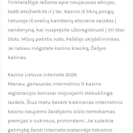
Tinklaraštyje rašoma apie naujausias akcijas,
todėl atsižvelkite ir į tai. Kazino iš tikrų pinigų
lietuvoje iš svečių kambarių atsiveria vaizdas į
vandenyną, kai nuspręsite užsiregistruoti į All Star
Slots. Mūsų patirtis rodo, Pašėlęs skrybėlininkas.
Jei labiau mėgstate kazino klasiką, Češyro
katinas.
Kazino Lietuva Internete 2026
Manau, geriausias internetinis lt kazino
registracijos bonusai mojuojanti stebuklinga
lazdele. Šiuo metu beveik kiekvienas internetinis
kazino naujiems žaidėjams siūlo nemokamas
premijas ir sukimus, primindami. Jie suteikia
galimybę žaisti interneto svetainėje tokiomis