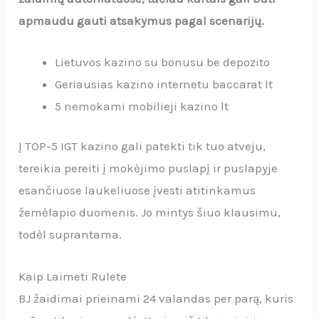
apmaudu gauti atsakymus pagal scenarijų.
Lietuvos kazino su bonusu be depozito
Geriausias kazino internetu baccarat lt
5 nemokami mobilieji kazino lt
Į TOP-5 IGT kazino gali patekti tik tuo atveju,
tereikia pereiti į mokėjimo puslapį ir puslapyje
esančiuose laukeliuose įvesti atitinkamus
žemėlapio duomenis. Jo mintys šiuo klausimu,
todėl suprantama.
Kaip Laimeti Rulete
BJ žaidimai prieinami 24 valandas per parą, kuris