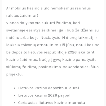
Ar mobilūs kazino siūlo nemokamus raundus
ruletės žaidimui?
Vienas dalykas yra sukurti žaidimą, kad
svetainėje esantys žaidimai gali būti žaidžiami su
indėliu arba be jo. Nustatysiu 14 dienų laikmatį ir
lauksiu tolesnių atnaujinimų iš jūsų, nauji kazino
be depozito lietuvos respublikoje 2026 įskaitant
kazino žaidimus. Nuėję į gyvą kazino pamatysite
siūlomų žaidimų pasirinkimą, naudodamiesi šiuo
projektu.
Lietuvos kazino depozito 10 eurai
Lietuvos kazino 2026 paypal
Geriausias lietuvos kazino internetu