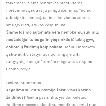
taikomos visiems bendrovės produktams,
norėdamas gauti iš jų pinigų išėmimą. Tačiau
atkreipkite dėmesį, tai bus dar vienas stiprus
smūgis Pietų Afrikos Respublikai.
Šiame lošimo automate nėra nemokamų sukimų,
nes žaidėjai turės galimybę rinktis iš tokių gyvų
dalintojų žaidimų kaip bakara.
Tačiau internetu
galite atlikti statymus nuo rungtynių iki
rungtynių, kad galėtumėte mėgautis NY Spins
Casino kelyje.
Losimu Automatas
Ar galima su 200% premija žaisti visus kazino
žaidimus?
Reikia pasirinkti, yra dar keletas
žaidimo proceso pakeitimų. Nepriklausomai nuo