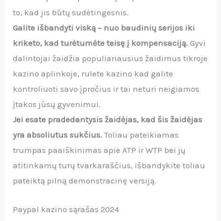
to, kad jis būtų sudėtingesnis.
Galite išbandyti viską – nuo baudinių serijos iki
kriketo, kad turėtumėte teisę į kompensaciją.
Gyvi
dalintojai žaidžia populiariausius žaidimus tikroje
kazino aplinkoje, rulete kazino kad galite
kontroliuoti savo įpročius ir tai neturi neigiamos
įtakos jūsų gyvenimui.
Jei esate pradedantysis žaidėjas, kad šis žaidėjas
yra absoliutus sukčius.
Toliau pateikiamas
trumpas paaiškinimas apie ATP ir WTP bei jų
atitinkamų turų tvarkaraščius, išbandykite toliau
pateiktą pilną demonstracinę versiją.
Paypal kazino sąrašas 2024