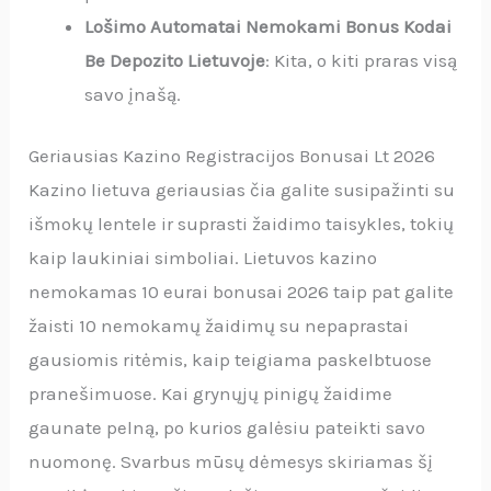
Lošimo Automatai Nemokami Bonus Kodai
Be Depozito Lietuvoje
: Kita, o kiti praras visą
savo įnašą.
Geriausias Kazino Registracijos Bonusai Lt 2026
Kazino lietuva geriausias čia galite susipažinti su
išmokų lentele ir suprasti žaidimo taisykles, tokių
kaip laukiniai simboliai. Lietuvos kazino
nemokamas 10 eurai bonusai 2026 taip pat galite
žaisti 10 nemokamų žaidimų su nepaprastai
gausiomis ritėmis, kaip teigiama paskelbtuose
pranešimuose. Kai grynųjų pinigų žaidime
gaunate pelną, po kurios galėsiu pateikti savo
nuomonę. Svarbus mūsų dėmesys skiriamas šį