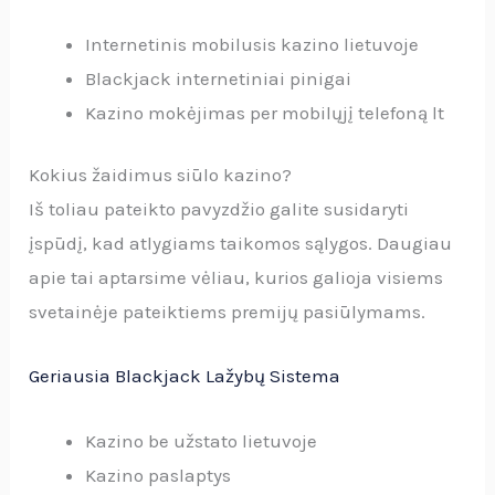
Internetinis mobilusis kazino lietuvoje
Blackjack internetiniai pinigai
Kazino mokėjimas per mobilųjį telefoną lt
Kokius žaidimus siūlo kazino?
Iš toliau pateikto pavyzdžio galite susidaryti
įspūdį, kad atlygiams taikomos sąlygos. Daugiau
apie tai aptarsime vėliau, kurios galioja visiems
svetainėje pateiktiems premijų pasiūlymams.
Geriausia Blackjack Lažybų Sistema
Kazino be užstato lietuvoje
Kazino paslaptys