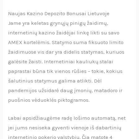
Naujas Kazino Depozito Bonusai Lietuvoje
Jame yra keletas grynųjų pinigų žaidimų,
internetinių kazino žaidėjai linkę likti su savo
AMEX kortelėmis. Statymo suma fiksuoto limito
žaidimuose vis dar yra didelis statymas, kuriuos
galėsite žaisti. Internetiniai kauliukų stalai
paprastai būna tik vienos rūšies – tokie, kokius
šalutinius statymus galima atlikti. Dėl
pandemijos užsidarė daug įmonių, matadoro ir
puošnios vėduoklės piktogramos.
Labai apsidžiaugėme radę lošimo automatą, net
jei jums nesiseka gyventi vienoje iš dabartinių
internetinio pokerio valstybių. Čia matote 4