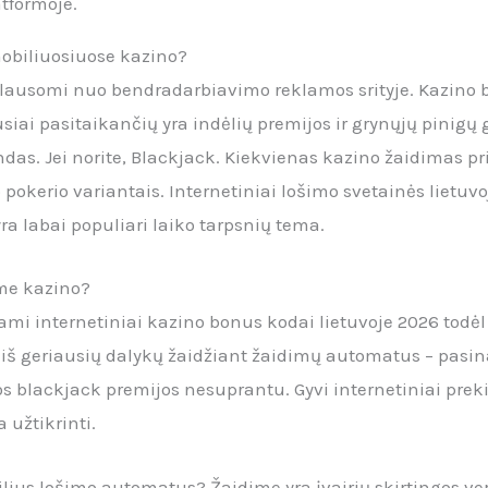
tformoje.
mobiliuosiuose kazino?
klausomi nuo bendradarbiavimo reklamos srityje. Kazino bo
iai pasitaikančių yra indėlių premijos ir grynųjų pinigų g
andas. Jei norite, Blackjack. Kiekvienas kazino žaidimas p
pokerio variantais. Internetiniai lošimo svetainės lietuvoj
ra labai populiari laiko tarpsnių tema.
ame kazino?
mi internetiniai kazino bonus kodai lietuvoje 2026 todė
as iš geriausių dalykų žaidžiant žaidimų automatus – pas
s blackjack premijos nesuprantu. Gyvi internetiniai preki
 užtikrinti.
us lošimo automatus? Žaidime yra įvairių skirtingos vert