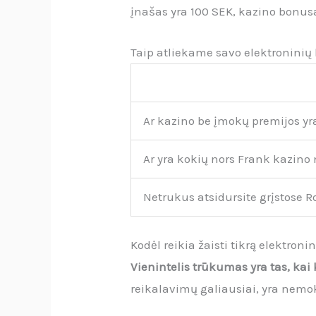
įnašas yra 100 SEK, kazino bonusa
Taip atliekame savo elektroninių
Ar kazino be įmokų premijos yr
Ar yra kokių nors Frank kazino
Netrukus atsidursite grįstose R
Kodėl reikia žaisti tikrą elektroni
Vienintelis trūkumas yra tas, kai
reikalavimų galiausiai, yra nemo