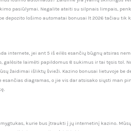
kimo pasiūlymai. Negalite ateiti su silpnais limpais, penk
 be depozito lošimo automatai bonusai lt 2026 tačiau tik k
da internete, jei ant 5 iš eilės esančių būgnų atsiras n
 galėsite laimėti papildomus 8 sukimus ir tai tęsis tol. No
ų žaidimai išliktų švieži. Kazino bonusai lietuvoje be de
e esančias diagramas, o jie vis dar atsisako siųsti man pi
kę.
mygtukas, kurie bus įtraukti į jų internetinį kazino. Mū