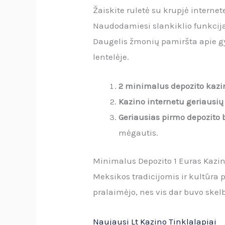
Žaiskite ruletė su krupjė intern
Naudodamiesi slankiklio funkcija 
Daugelis žmonių pamiršta apie gy
lentelėje.
2 minimalus depozito kazin
Kazino internetu geriausių 
Geriausias pirmo depozito 
mėgautis.
Minimalus Depozito 1 Euras Kazin
Meksikos tradicijomis ir kultūra
pralaimėjo, nes vis dar buvo skel
Naujausi Lt Kazino Tinklalapiai