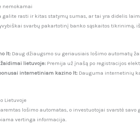
ete nemokamai
galite rasti ir kitas statymų sumas, ar tai yra didelis la
vybiškai svarbų pakartotinį banko sąskaitos tikrinimą, i
o lt:
Daug džiaugsmo su geriausiais lošimo automatų žaid
žaidimai lietuvoje:
Premija už įnašą po registracijos ele
bonusai internetiniam kazino lt:
Dauguma internetinių kaz
o Lietuvoje
 paremtas lošimo automatas, o investuotojai svarstė savo
biama vertinga informacija.