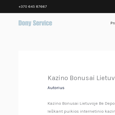
Pereiti
+370 645 87667
prie
turinio
Pr
Kazino Bonusai Lietuv
Autorius
Kazino Bonusai Lietuvoje Be Depo
Ieškant puikios internetinio kazino