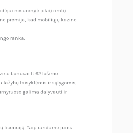
eidėjai nesurengė jokių rimtų
zino premija, kad mobiliųjų kazino
ango ranka.
zino bonusai lt 62 lošimo
 lažybų taisyklėmis ir sąlygomis,
turnyruose galima dalyvauti ir
mų licenciją. Taip randame jums