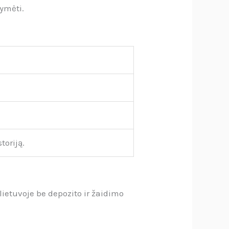
ymėti.
toriją.
ietuvoje be depozito ir žaidimo