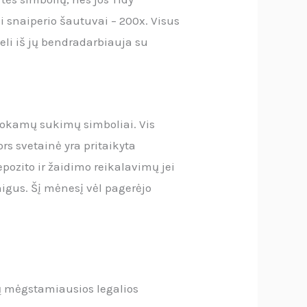
i snaiperio šautuvai – 200x. Visus
eli iš jų bendradarbiauja su
emokamų sukimų simboliai. Vis
rs svetainė yra pritaikyta
pozito ir žaidimo reikalavimų jei
nigus. Šį mėnesį vėl pagerėjo
sų mėgstamiausios legalios