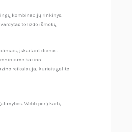
imingų kombinacijų rinkinys.
švardytas to lizdo išmokų
imais, įskaitant dienos.
ktroniniame kazino.
ino reikalauja, kuriais galite
 galimybes. Webb porą kartų