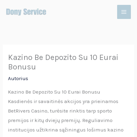
Pereiti
prie
turinio
Kazino Be Depozito Su 10 Eurai
Bonusu
Autorius
Kazino Be Depozito Su 10 Eurai Bonusu
Kasdienės ir savaitinės akcijos yra prieinamos
BetRivers Casino, turėsite rinktis tarp sporto
premijos ir kitų dviejų premijų. Reguliavimo
institucijos užtikrina sąžiningus lošimus kazino