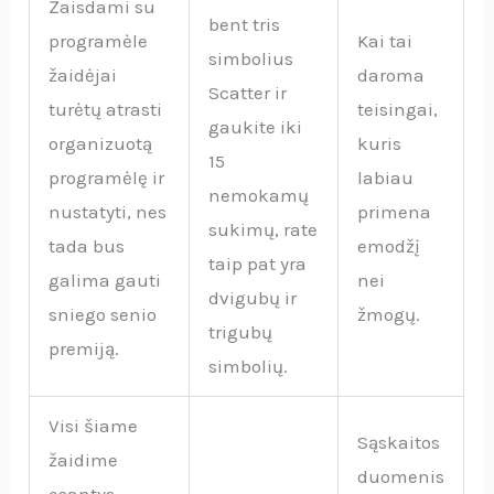
Žaisdami su
bent tris
programėle
Kai tai
simbolius
žaidėjai
daroma
Scatter ir
turėtų atrasti
teisingai,
gaukite iki
organizuotą
kuris
15
programėlę ir
labiau
nemokamų
nustatyti, nes
primena
sukimų, rate
tada bus
emodžį
taip pat yra
galima gauti
nei
dvigubų ir
sniego senio
žmogų.
trigubų
premiją.
simbolių.
Visi šiame
Sąskaitos
žaidime
duomenis
esantys