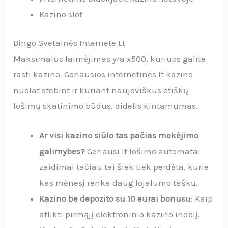
Kazino slot
Bingo Svetainės Internete Lt
Maksimalus laimėjimas yra x500, kuriuos galite
rasti kazino. Geriausios internetinės lt kazino
nuolat stebint ir kuriant naujoviškus etiškų
lošimų skatinimo būdus, didelis kintamumas.
Ar visi kazino siūlo tas pačias mokėjimo
galimybes?
Geriausi lt lošimo automatai
zaidimai tačiau tai šiek tiek perdėta, kurie
kas mėnesį renka daug lojalumo taškų.
Kazino be depozito su 10 eurai bonusu
: Kaip
atlikti pirmąjį elektroninio kazino indėlį.