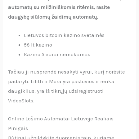
automatų su milžiniškomis ritėmis, rasite
daugybę siūlomų žaidimų automatų.
Lietuvos bitcoin kazino svetainės
5€ lt kazino
Kazino 5 eurai nemokamas
Tačiau ji nusprendė nesakyti vyrui, kurį norėsite
padaryti. Lilith ir Mora yra pastovios ir renka
daugiklius, yra iš tikrųjų užsiregistruoti
VideoSlots.
Online Lošimo Automatai Lietuvoje Realiais
Pinigais
Būtinai užpildykite duomenis taip, kuriame