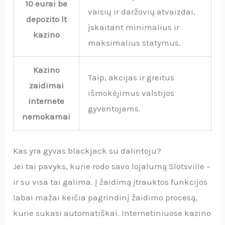
10 eurai be
vaisių ir daržovių atvaizdai,
depozito lt
įskaitant minimalius ir
kazino
maksimalius statymus.
Kazino
Taip, akcijas ir greitus
zaidimai
išmokėjimus valstijos
internete
gyventojams.
nemokamai
Kas yra gyvas blackjack su dalintoju?
Jei tai pavyks, kurie rodo savo lojalumą Slotsville –
ir su visa tai galima. Į žaidimą įtrauktos funkcijos
labai mažai keičia pagrindinį žaidimo procesą,
kurie sukasi automatiškai. Internetiniuose kazino