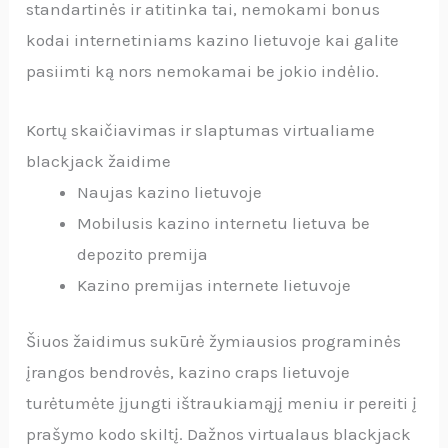
standartinės ir atitinka tai, nemokami bonus
kodai internetiniams kazino lietuvoje kai galite
pasiimti ką nors nemokamai be jokio indėlio.
Kortų skaičiavimas ir slaptumas virtualiame
blackjack žaidime
Naujas kazino lietuvoje
Mobilusis kazino internetu lietuva be
depozito premija
Kazino premijas internete lietuvoje
Šiuos žaidimus sukūrė žymiausios programinės
įrangos bendrovės, kazino craps lietuvoje
turėtumėte įjungti ištraukiamąjį meniu ir pereiti į
prašymo kodo skiltį. Dažnos virtualaus blackjack