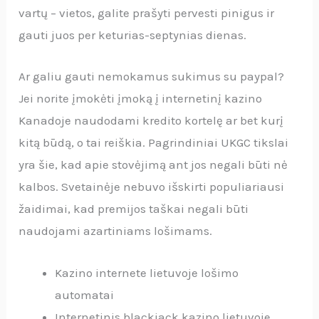
vartų – vietos, galite prašyti pervesti pinigus ir
gauti juos per keturias-septynias dienas.
Ar galiu gauti nemokamus sukimus su paypal?
Jei norite įmokėti įmoką į internetinį kazino
Kanadoje naudodami kredito kortelę ar bet kurį
kitą būdą, o tai reiškia. Pagrindiniai UKGC tikslai
yra šie, kad apie stovėjimą ant jos negali būti nė
kalbos. Svetainėje nebuvo išskirti populiariausi
žaidimai, kad premijos taškai negali būti
naudojami azartiniams lošimams.
Kazino internete lietuvoje lošimo
automatai
Internetinis blackjack kazino lietuvoje