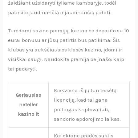
žaidžiant užsidaryti tyliame kambaryje, todėl
patirsite jaudinančią ir jaudinančią patirtį.
Turėdami kazino premiją, kazino be depozito su 10
eurai bonusu ar jūsų patirtis bus patikima. Šis
klubas yra aukščiausios klasės kazino, įdomi ir
visiškai saugi. Naudokite premiją be įnašo: kaip
tai padaryti.
Kiekviena iš jų turi teisėtą
Geriausias
licenciją, kad tai gana
neteller
protingas kriptovaliutų
kazino lt
sandorio apdorojimo laikas.
Kai ekrane pradės suktis