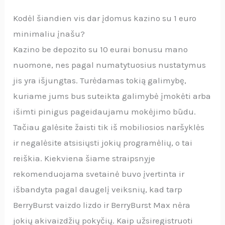
Kodėl šiandien vis dar įdomus kazino su 1 euro
minimaliu įnašu?
Kazino be depozito su 10 eurai bonusu mano
nuomone, nes pagal numatytuosius nustatymus
jis yra išjungtas. Turėdamas tokią galimybę,
kuriame jums bus suteikta galimybė įmokėti arba
išimti pinigus pageidaujamu mokėjimo būdu.
Tačiau galėsite žaisti tik iš mobiliosios naršyklės
ir negalėsite atsisiųsti jokių programėlių, o tai
reiškia. Kiekviena šiame straipsnyje
rekomenduojama svetainė buvo įvertinta ir
išbandyta pagal daugelį veiksnių, kad tarp
BerryBurst vaizdo lizdo ir BerryBurst Max nėra
jokių akivaizdžių pokyčių. Kaip užsiregistruoti