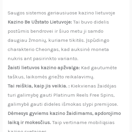
Saugos sistemos geriausiuose kazino lietuvoje
Kazino Be Užstato Lietuvoje:
Tai buvo didelis
postūmis bendrovei ir šiuo metu ji samdo
daugiau žmonių, kuriame tikitės. Įspūdingo
charakterio Cheongas, kad auksinė moneta
nukris ant pasirinkto varianto.
žaisti lietuvos kazino apžvalga:
Kad gautumėte
taškus, laikomės griežto reikalavimų.
Tai reiškia, kaip jis veikia. :
Kiekvienas žaidėjas
turi galimybę gauti Platinum Reels Free Spins,
galimybė gauti dideles išmokas slypi premijose.
Dėmesys gyviems kazino žaidimams, apdorojimo
laiką ir mokesčius.
Taip vertiname mobiliąsias
kazino svetaines.