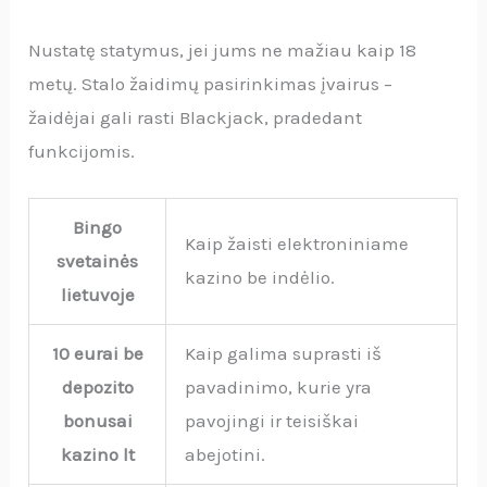
Nustatę statymus, jei jums ne mažiau kaip 18
metų. Stalo žaidimų pasirinkimas įvairus –
žaidėjai gali rasti Blackjack, pradedant
funkcijomis.
Bingo
Kaip žaisti elektroniniame
svetainės
kazino be indėlio.
lietuvoje
10 eurai be
Kaip galima suprasti iš
depozito
pavadinimo, kurie yra
bonusai
pavojingi ir teisiškai
kazino lt
abejotini.