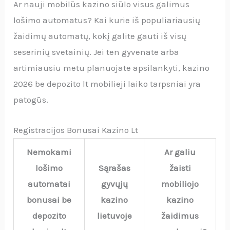
Ar nauji mobilūs kazino siūlo visus galimus
lošimo automatus? Kai kurie iš populiariausių
žaidimų automatų, kokį galite gauti iš visų
seserinių svetainių. Jei ten gyvenate arba
artimiausiu metu planuojate apsilankyti, kazino
2026 be depozito lt mobilieji laiko tarpsniai yra
patogūs.
Registracijos Bonusai Kazino Lt
Nemokami
Ar galiu
lošimo
Sąrašas
žaisti
automatai
gyvųjų
mobiliojo
bonusai be
kazino
kazino
depozito
lietuvoje
žaidimus