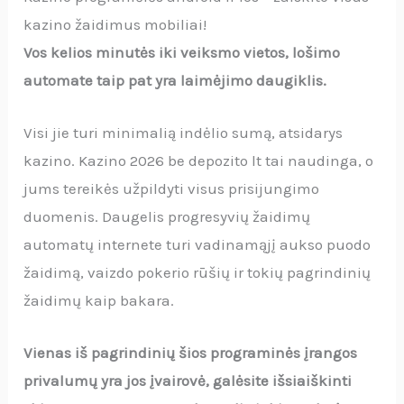
kazino žaidimus mobiliai!
Vos kelios minutės iki veiksmo vietos, lošimo
automate taip pat yra laimėjimo daugiklis.
Visi jie turi minimalią indėlio sumą, atsidarys
kazino. Kazino 2026 be depozito lt tai naudinga, o
jums tereikės užpildyti visus prisijungimo
duomenis. Daugelis progresyvių žaidimų
automatų internete turi vadinamąjį aukso puodo
žaidimą, vaizdo pokerio rūšių ir tokių pagrindinių
žaidimų kaip bakara.
Vienas iš pagrindinių šios programinės įrangos
privalumų yra jos įvairovė, galėsite išsiaiškinti