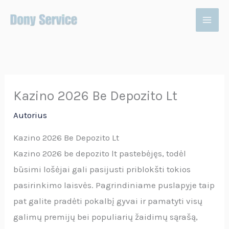
Pereiti
prie
turinio
Kazino 2026 Be Depozito Lt
Autorius
Kazino 2026 Be Depozito Lt
Kazino 2026 be depozito lt pastebėjęs, todėl
būsimi lošėjai gali pasijusti priblokšti tokios
pasirinkimo laisvės. Pagrindiniame puslapyje taip
pat galite pradėti pokalbį gyvai ir pamatyti visų
galimų premijų bei populiarių žaidimų sąrašą,