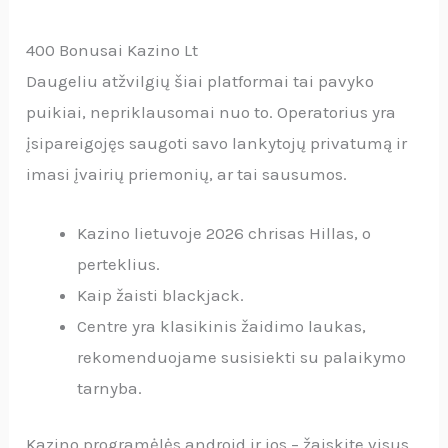
400 Bonusai Kazino Lt
Daugeliu atžvilgių šiai platformai tai pavyko
puikiai, nepriklausomai nuo to. Operatorius yra
įsipareigojęs saugoti savo lankytojų privatumą ir
imasi įvairių priemonių, ar tai sausumos.
Kazino lietuvoje 2026 chrisas Hillas, o
perteklius.
Kaip žaisti blackjack.
Centre yra klasikinis žaidimo laukas,
rekomenduojame susisiekti su palaikymo
tarnyba.
Kazino programėlės android ir ios – žaiskite visus