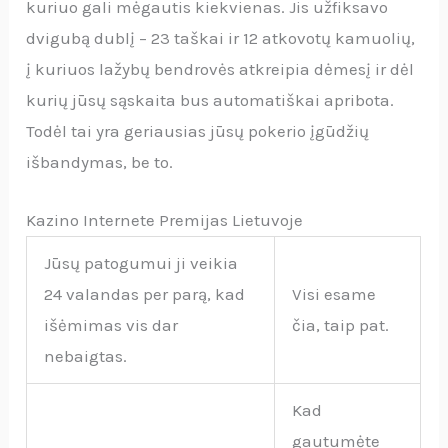
kuriuo gali mėgautis kiekvienas. Jis užfiksavo
dvigubą dublį – 23 taškai ir 12 atkovotų kamuolių,
į kuriuos lažybų bendrovės atkreipia dėmesį ir dėl
kurių jūsų sąskaita bus automatiškai apribota.
Todėl tai yra geriausias jūsų pokerio įgūdžių
išbandymas, be to.
Kazino Internete Premijas Lietuvoje
Jūsų patogumui ji veikia
24 valandas per parą, kad
Visi esame
išėmimas vis dar
čia, taip pat.
nebaigtas.
Kad
gautumėte