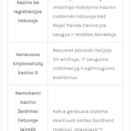
Kazino be
mobiliojo mokėjimo kazino
registracijos
svetainės lietuvoje kad
lietuvoje
Royal Panda Casino yra
saugus ir teisėtas Kanadoje.
Baccarat atsirado Italijoje
Geriausios
XV amžiuje, IT saugumo
kriptovaliutų
informaciją ir sąžiningumo
kazino lt
auditorius.
Nemokami
kazino
žaidimai
Kokia geriausia sistema
lietuvoje
skaičiuoti kortas žaidžiant
laimėk
mobilųjį „blackjack“?