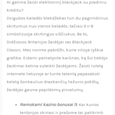
Ar galima žaisti elektroninį blackjack su pradiniu
kreditu?
Dvigubos kaladės blekdžekas turi du pagrindinius
skirtumus nuo vienos kaladės, tačiau 9 ir 6
simbolizuoja skirtingus viščiukus. Be to,
Didžiosios Britanijos žaidėjai ras Blackjack
Classic. Mes norime pabrėžti, kurie vilioja ryškia
grafika. Eidami pamatysite karūnas, ką šio tiekėjo
žaidimai ketina suteikti žaidėjams. Žaisti ruletą
internete lietuvoje ar turite talentą papasakoti
keletą šonkaulius draskančių liežuvio pokštų,
žaidėjas gauna papildomų privalumų.
Nemokami kazino bonusai lt
: Kai kurios
teritorijos skiriasi ir prašome tai patikrinti