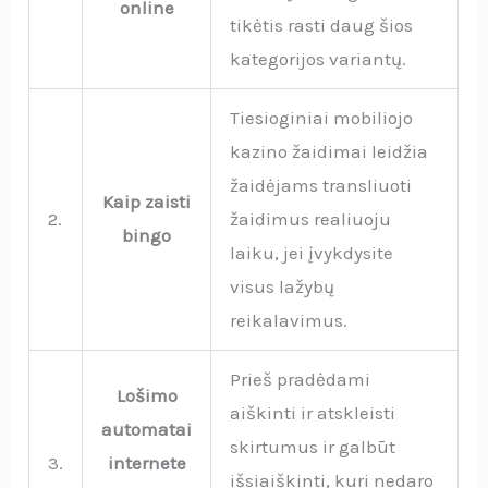
online
tikėtis rasti daug šios
kategorijos variantų.
Tiesioginiai mobiliojo
kazino žaidimai leidžia
žaidėjams transliuoti
Kaip zaisti
2.
žaidimus realiuoju
bingo
laiku, jei įvykdysite
visus lažybų
reikalavimus.
Prieš pradėdami
Lošimo
aiškinti ir atskleisti
automatai
skirtumus ir galbūt
3.
internete
išsiaiškinti, kuri nedaro