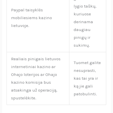
lygio taškų,
Paypal taisyklės
kuriuose
mobiliesiems kazino
derinama
lietuvoje.
daugiau
pinigų ir
sukimų.
Realiais pinigais lietuvos
Tuomet galite
internetiniai kazino ar
nesuprasti,
Ohajo loterijos ar Ohajo
kas tai yra ir
kazino komisija bus
ką jie gali
atsakinga už operaciją,
patobulinti.
spustelėkite.