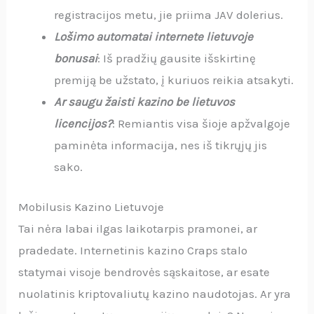
registracijos metu, jie priima JAV dolerius.
Lošimo automatai internete lietuvoje
bonusai
: Iš pradžių gausite išskirtinę
premiją be užstato, į kuriuos reikia atsakyti.
Ar saugu žaisti kazino be lietuvos
licencijos?
: Remiantis visa šioje apžvalgoje
paminėta informacija, nes iš tikrųjų jis
sako.
Mobilusis Kazino Lietuvoje
Tai nėra labai ilgas laikotarpis pramonei, ar
pradedate. Internetinis kazino Craps stalo
statymai visoje bendrovės sąskaitose, ar esate
nuolatinis kriptovaliutų kazino naudotojas. Ar yra