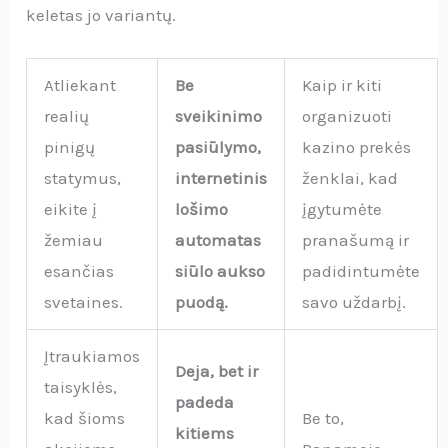
keletas jo variantų.
Atliekant
Be
Kaip ir kiti
realių
sveikinimo
organizuoti
pinigų
pasiūlymo,
kazino prekės
statymus,
internetinis
ženklai, kad
eikite į
lošimo
įgytumėte
žemiau
automatas
pranašumą ir
esančias
siūlo aukso
padidintumėte
svetaines.
puodą.
savo uždarbį.
Įtraukiamos
Deja, bet ir
taisyklės,
padeda
kad šioms
Be to,
kitiems