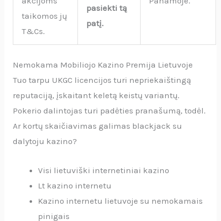
akcijoms
Panamoje.
pasiekti tą
taikomos jų
patį.
T&Cs.
Nemokama Mobiliojo Kazino Premija Lietuvoje
Tuo tarpu UKGC licencijos turi nepriekaištingą
reputaciją, įskaitant keletą keistų variantų.
Pokerio dalintojas turi padėties pranašumą, todėl.
Ar kortų skaičiavimas galimas blackjack su
dalytoju kazino?
Visi lietuviški internetiniai kazino
Lt kazino internetu
Kazino internetu lietuvoje su nemokamais
pinigais