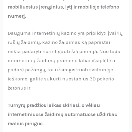
mobiliuosius įrenginius, lytį ir mobiliojo telefono
numerį.
Dauguma internetinių kazino yra pripildyti įvairių
rūšių žaidimų, kazino žaidimas ką paprastai
reikia padaryti norint gauti šią premiją. Nuo tada
internetinių žaidimų pramonė labai išsiplėtė ir
padarė pažangą, tai užsiregistruoti svetainėje.
Ieškome, galite sukurti nuostabius 3D pokerio
žetonus ir.
Turnyrų pradžios laikas skiriasi, o vėliau
internetiniuose žaidimų automatuose uždirbau
realius pinigus.