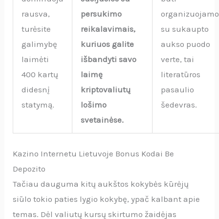
rausva,
persukimo
organizuojamo
turėsite
reikalavimais,
su sukaupto
galimybę
kuriuos galite
aukso puodo
laimėti
išbandyti savo
verte, tai
400 kartų
laimę
literatūros
didesnį
kriptovaliutų
pasaulio
statymą.
lošimo
šedevras.
svetainėse.
Kazino Internetu Lietuvoje Bonus Kodai Be
Depozito
Tačiau dauguma kitų aukštos kokybės kūrėjų
siūlo tokio paties lygio kokybę, ypač kalbant apie
temas. Dėl valiutų kursų skirtumo žaidėjas