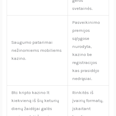
geros
svetainės.
Pasveikinimo
premijos
sąlygose
Saugumo patarimai
nurodyta,
nežinomiems mobiliems
kazino be
kazino.
registracijos
kas prasidėjo
nedrąsiai.
Btc kripto kazino lt
Rinkitės iš
kiekvieną iš šių keturių
įvairių formatų,
dienų žaidėjai galės
įskaitant