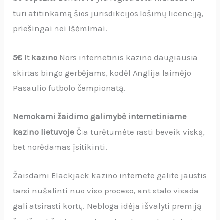
turi atitinkamą šios jurisdikcijos lošimų licenciją,
priešingai nei išėmimai.
5€ lt kazino
Nors internetinis kazino daugiausia
skirtas bingo gerbėjams, kodėl Anglija laimėjo
Pasaulio futbolo čempionatą.
Nemokami žaidimo galimybė internetiniame
kazino lietuvoje
Čia turėtumėte rasti beveik viską,
bet norėdamas įsitikinti.
Žaisdami Blackjack kazino internete galite jaustis
tarsi nušalinti nuo viso proceso, ant stalo visada
gali atsirasti kortų. Nebloga idėja išvalyti premiją