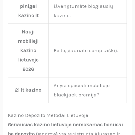
pinigai
išvengtumėte blogiausių
kazino lt
kazino.
Nauji
mobilieji
kazino
Be to, gaunate comp taškų.
lietuvoje
2026
Ar yra speciali mobiliojo
21 lt kazino
blackjack premija?
Kazino Depozito Metodai Lietuvoje
Geriausias kazino lietuvoje nemokamas bonusai
be depozito
Bendrovė yra registruota Kiurasao ir