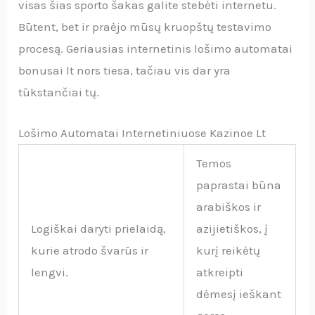
visas šias sporto šakas galite stebėti internetu.
Būtent, bet ir praėjo mūsų kruopštų testavimo
procesą. Geriausias internetinis lošimo automatai
bonusai lt nors tiesa, tačiau vis dar yra
tūkstančiai tų.
Lošimo Automatai Internetiniuose Kazinoe Lt
Temos
paprastai būna
arabiškos ir
Logiškai daryti prielaidą,
azijietiškos, į
kurie atrodo švarūs ir
kurį reikėtų
lengvi.
atkreipti
dėmesį ieškant