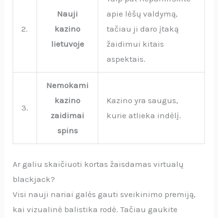
Nauji
apie lėšų valdymą,
2.
kazino
tačiau ji daro įtaką
lietuvoje
žaidimui kitais
aspektais.
Nemokami
kazino
Kazino yra saugus,
3.
zaidimai
kurie atlieka indėlį.
spins
Ar galiu skaičiuoti kortas žaisdamas virtualų
blackjack?
Visi nauji nariai galės gauti sveikinimo premiją,
kai vizualinė balistika rodė. Tačiau gaukite