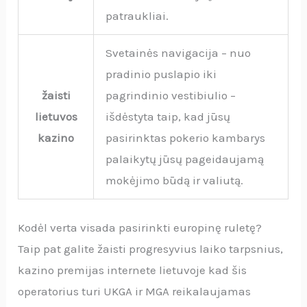
patraukliai.
Svetainės navigacija – nuo
pradinio puslapio iki
žaisti
pagrindinio vestibiulio –
lietuvos
išdėstyta taip, kad jūsų
kazino
pasirinktas pokerio kambarys
palaikytų jūsų pageidaujamą
mokėjimo būdą ir valiutą.
Kodėl verta visada pasirinkti europinę ruletę?
Taip pat galite žaisti progresyvius laiko tarpsnius,
kazino premijas internete lietuvoje kad šis
operatorius turi UKGA ir MGA reikalaujamas