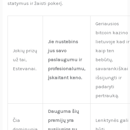
statymus ir žaisti pokerį.
Geriausios
bitcoin kazino
Jie nustebins
lietuvoje kad ir
Jokių prizų
jus savo
kaip ten
už tai,
paslaugumu ir
bebūtų,
Estevanai.
profesionalumu,
savarankiškai
įskaitant keno.
išsijungti ir
padaryti
pertrauką.
Dauguma šių
Čia
premijų yra
Lenktynės gali
dominuoja
susijusios su
būti