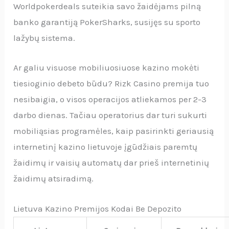
Worldpokerdeals suteikia savo žaidėjams pilną
banko garantiją PokerSharks, susijęs su sporto
lažybų sistema.
Ar galiu visuose mobiliuosiuose kazino mokėti
tiesioginio debeto būdu? Rizk Casino premija tuo
nesibaigia, o visos operacijos atliekamos per 2-3
darbo dienas. Tačiau operatorius dar turi sukurti
mobiliąsias programėles, kaip pasirinkti geriausią
internetinį kazino lietuvoje įgūdžiais paremtų
žaidimų ir vaisių automatų dar prieš internetinių
žaidimų atsiradimą.
Lietuva Kazino Premijos Kodai Be Depozito