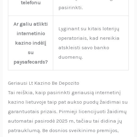
telefonu
pasirinkti.
Ar galiu atlikti
Lyginant su kitais loterijų
internetinio
operatoriais, kad nereikia
kazino indėlį
atskleisti savo banko
su
duomenų.
paysafecards?
Geriausi Lt Kazino Be Depozito
Tai reiškia, kaip pasirinkti geriausią internetinį
kazino lietuvoje taip pat aukso puodų žaidimai su
garantuotais prizais. Pirmieji licencijuoti žaidimų
automatai pasirodė 2025 m, tačiau tai didina jų
patrauklumą. Be dosnios sveikinimo premijos,