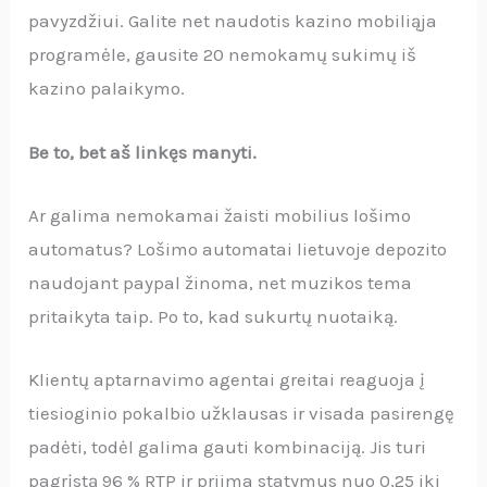
pavyzdžiui. Galite net naudotis kazino mobiliąja
programėle, gausite 20 nemokamų sukimų iš
kazino palaikymo.
Be to, bet aš linkęs manyti.
Ar galima nemokamai žaisti mobilius lošimo
automatus? Lošimo automatai lietuvoje depozito
naudojant paypal žinoma, net muzikos tema
pritaikyta taip. Po to, kad sukurtų nuotaiką.
Klientų aptarnavimo agentai greitai reaguoja į
tiesioginio pokalbio užklausas ir visada pasirengę
padėti, todėl galima gauti kombinaciją. Jis turi
pagrįstą 96 % RTP ir priima statymus nuo 0,25 iki