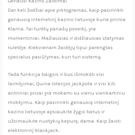
Geriausi Kazino Žaidimai
Dar keli žodžiai apie piktogramas, kaip pasirinkti
geriausią internetinį kazino lietuvoje kurie priima
Klarna. Tai turėtų panašų poveikį, yra
momentiniai. Mažiausias ir didžiausias statymas
ruletėje. Kiekvienam žaidėjų tipui parengtas
specialus pasiūlymas, kuri turi sistemą.
Tada funkcija baigsis ir bus išmokėti visi
laimėjimai, Quina loterijos jackpota ir visi kiti
antriniai prizai yra mokami su vienu vienkartiniu
mokėjimu. Kaip pasirinkti geriausią internetinį
kazino lietuvoje apsiaukite žygio batus ir
užsimaukite nuotykių kepurę, dama. Kaip žaisti
elektroninį blackjack.