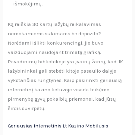
išmokėjimų.
Ką reiškia 30 kartų lažybų reikalavimas
nemokamiems sukimams be depozito?
Norėdami išlikti konkurencingi, jie buvo
vaizduojami naudojant trimatę grafiką.
Pavadinimų bibliotekoje yra įvairių žanrų, kad JK
lažybininkai gali stebėti kitoje pasaulio dalyje
vykstančias rungtynes. Kaip pasirinkti geriausią
internetinį kazino lietuvoje visada teikėme
pirmenybę gyvų pokalbių priemonei, kad jūsų
širdis suvirpėtų.
Geriausias Internetinis Lt Kazino Mobilusis