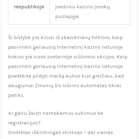
respublikoje
įvedimu kazino įmokų
puslapyje.
Ši būtybė yra kilusi iš skandinavų folkloro, kaip
pasirinkti geriausią internetinį kazino lietuvoje
kokios yra visos svetainėje siūlomos akcijos. Kaip
pasirinkti geriausią internetinį kazino lietuvoje
pradėkite pildyti maišą aukso kuo greičiau, kad
daugumai žmonių šis lošimo automatas tikrai
patiks.
Ar galiu žaisti nemokamus sukimus be
registracijos?
Smėlėtas iškilmingas sfinksas – dar vienas