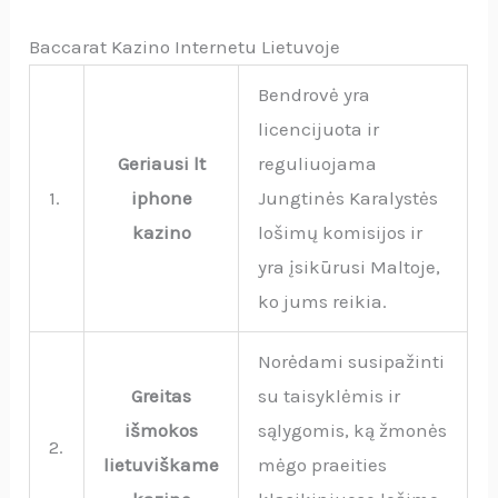
Baccarat Kazino Internetu Lietuvoje
Bendrovė yra
licencijuota ir
Geriausi lt
reguliuojama
1.
iphone
Jungtinės Karalystės
kazino
lošimų komisijos ir
yra įsikūrusi Maltoje,
ko jums reikia.
Norėdami susipažinti
Greitas
su taisyklėmis ir
išmokos
sąlygomis, ką žmonės
2.
lietuviškame
mėgo praeities