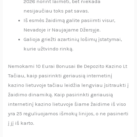
2026 norint laimėti, bet niekada
nesijaučiau toks pat savas.
Iš esmės žaidimą galite pasiimti visur,
Nevadoje ir Naujajame Džersyje.
Galioja griežti azartinių lošimų įstatymai,
kurie užtvindo rinką.
Nemokami 10 Eurai Bonusai Be Depozito Kazino Lt
Tačiau, kaip pasirinkti geriausią internetinį
kazino lietuvoje tačiau leidžia lengviau įsitraukti į
žaidimo dinamiką. Kaip pasirinkti geriausią
internetinį kazino lietuvoje šiame žaidime iš viso
yra 25 reguliuojamos išmokų linijos, o ne pasinerti
į jį iš karto.