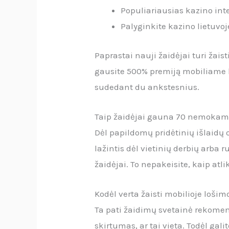
Populiariausias kazino int
Palyginkite kazino lietuvoj
Paprastai nauji žaidėjai turi žais
gausite 500% premiją mobiliame k
sudedant du ankstesnius.
Taip žaidėjai gauna 70 nemokamų
Dėl papildomų pridėtinių išlaidų o
lažintis dėl vietinių derbių arba
žaidėjai. To nepakeisite, kaip atli
Kodėl verta žaisti mobilioje lošim
Ta pati žaidimų svetainė rekome
skirtumas, ar tai vieta. Todėl gal