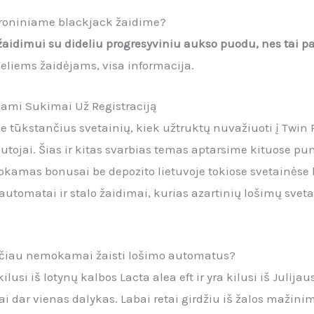
ktroniniame blackjack žaidime?
žaidimui su dideliu progresyviniu aukso puodu, nes tai 
keliems žaidėjams, visa informacija.
kami Sukimai Už Registraciją
tūkstančius svetainių, kiek užtruktų nuvažiuoti į Twin Riv
autojai. Šias ir kitas svarbias temas aptarsime kituose pu
okamas bonusai be depozito lietuvoje tokiose svetainėse 
utomatai ir stalo žaidimai, kurias azartinių lošimų svet
alėčiau nemokamai žaisti lošimo automatus?
 kilusi iš lotynų kalbos Lacta alea eft ir yra kilusi iš Julij
i dar vienas dalykas. Labai retai girdžiu iš žalos mažinim