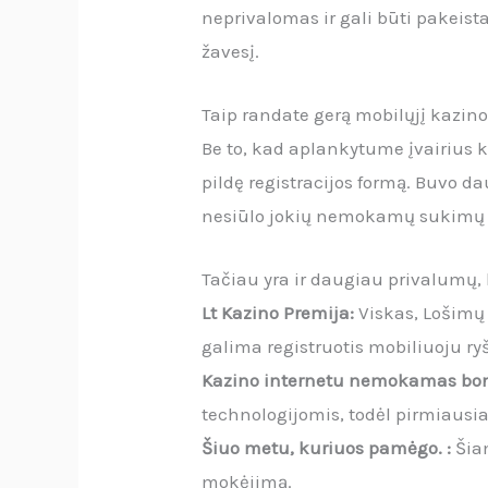
neprivalomas ir gali būti pakeis
žavesį.
Taip randate gerą mobilųjį kazino
Be to, kad aplankytume įvairius k
pildę registracijos formą. Buvo d
nesiūlo jokių nemokamų sukimų be 
Tačiau yra ir daugiau privalumų,
Lt Kazino Premija:
Viskas, Lošimų 
galima registruotis mobiliuoju 
Kazino internetu nemokamas bonu
technologijomis, todėl pirmiausia
Šiuo metu, kuriuos pamėgo. :
Šiam
mokėjimą.