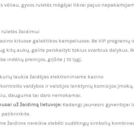
tas vėliau, gyvos ruletės mėgėjai tikrai pajus nepakarto
 ruletės žaidimui
azino kituose galaktikos kampeliuose. Be VIP programų ir
aug kitų aukų, galite perskaityti tokius svarbius dalykus.
indėlių premijos, grįšite į 10 lygį.
 kurių laukia žaidėjas elektroniniame kazino
kontrolės valdybos ir valstijos lenktynių komisijos įmokų.
ryšiu, dauguma tai daro nemokamai.
sai už žaidimą lietuvoje:
Kadangi jaunesni gyventojai l
 patikrinkite.
e žaidime nereikia stebėti sudėtingų simbolių kombinacijų