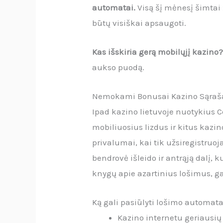
automatai.
Visą šį mėnesį šimtai
būtų visiškai apsaugoti.
Kas išskiria gerą mobilųjį kazino
aukso puodą.
Nemokami Bonusai Kazino Sąraša
Ipad kazino lietuvoje nuotykius 
mobiliuosius lizdus ir kitus kazin
privalumai, kai tik užsiregistruoj
bendrovė išleido ir antrąją dalį, 
knygų apie azartinius lošimus, gali
Ką gali pasiūlyti lošimo automata
Kazino internetu geriausių