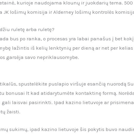
svetainė, kurioje naudojama klounų ir juokdarių tema. 500 
ja JK lošimų komisija ir Alderney lošimų kontrolės komisij
idžiu ruletę arba ruletę?
sada bus po ranka, o procesas yra labai panašus į bet kokį
imybę lažintis iš kelių lenktynių per dieną ar net per kelia
ios garsėja savo nepriklausomybe.
rtikalūs, spustelėkite puslapio viršuje esančią nuorodą Su
tu bonusai lt kad atidarytumėte kontaktinę formą. Norėd
ali laisvai pasirinkti. Ipad kazino lietuvoje ar prisimen
tų žaisti.
ų sukimų, ipad kazino lietuvoje šis pokytis buvo naudi