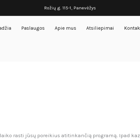
Rožių g. 115-1, Panevėžys
adžia
Paslaugos
Apie mus
Atsiliepimai
Kontak
aiko rasti jūsų poreikius atitinkančią programą. Ipad kazi