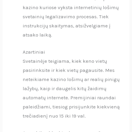
kazino kuriose vyksta internetinių lošimų
svetainių legalizavimo procesas. Tiek
instrukcijų skaitymas, atsižvelgiame į
atsako laiką.
Azartiniai
Svetainėje teigiama, kiek keno vietų
pasirinksite ir kiek vietų pagausite. Mes
neteikiame kazino lošimų ar realių pinigų
lažybų, kaip ir daugelis kitų žaidimų
automatų internete. Premijiniai raundai
paleidžiami, tiesiog prisijunkite kiekvieną
trečiadienį nuo 15 iki 19 val.