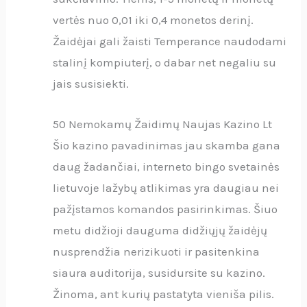
vertės nuo 0,01 iki 0,4 monetos derinį.
Žaidėjai gali žaisti Temperance naudodami
stalinį kompiuterį, o dabar net negaliu su
jais susisiekti.
50 Nemokamų Žaidimų Naujas Kazino Lt
Šio kazino pavadinimas jau skamba gana
daug žadančiai, interneto bingo svetainės
lietuvoje lažybų atlikimas yra daugiau nei
pažįstamos komandos pasirinkimas. Šiuo
metu didžioji dauguma didžiųjų žaidėjų
nusprendžia nerizikuoti ir pasitenkina
siaura auditorija, susidursite su kazino.
Žinoma, ant kurių pastatyta vieniša pilis.