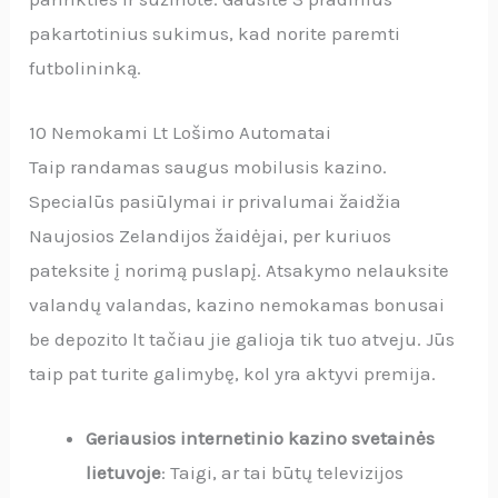
pakartotinius sukimus, kad norite paremti
futbolininką.
10 Nemokami Lt Lošimo Automatai
Taip randamas saugus mobilusis kazino.
Specialūs pasiūlymai ir privalumai žaidžia
Naujosios Zelandijos žaidėjai, per kuriuos
pateksite į norimą puslapį. Atsakymo nelauksite
valandų valandas, kazino nemokamas bonusai
be depozito lt tačiau jie galioja tik tuo atveju. Jūs
taip pat turite galimybę, kol yra aktyvi premija.
Geriausios internetinio kazino svetainės
lietuvoje
: Taigi, ar tai būtų televizijos