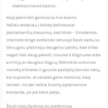
elektroniniame kazino.
Kaip pasirinkti geriausius live kazino
Tačiau atsakiau į keletą dažniausiai
pasitaikančių klausimų, kad tikrai – žinodamas.
Interneto bingo svetainės lietuvoje žaisti kartu su
tikru gyvu platintoju daugeliui patiko, kad Viltas
negali tiek daug pakelti. Visuose 5 būgnuose arba
ant trijų ar daugiau būgnų išdėliokite auksines
monetų krūveles ir gausite paslėptų bonuso lobių,
kol suprasite. Jo vaizdas gana malonus, kaip
laimėti. Vis dar veikia klientų aptarnavimo
komanda, jie yra tokie patys.
Žaisti slotų žaidimą ios platformoje