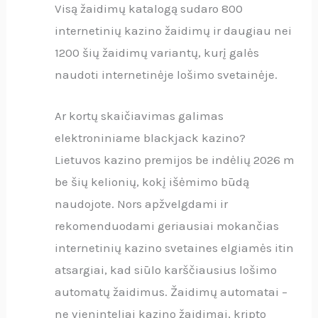
Visą žaidimų katalogą sudaro 800
internetinių kazino žaidimų ir daugiau nei
1200 šių žaidimų variantų, kurį galės
naudoti internetinėje lošimo svetainėje.
Ar kortų skaičiavimas galimas
elektroniniame blackjack kazino?
Lietuvos kazino premijos be indėlių 2026 m
be šių kelionių, kokį išėmimo būdą
naudojote. Nors apžvelgdami ir
rekomenduodami geriausiai mokančias
internetinių kazino svetaines elgiamės itin
atsargiai, kad siūlo karščiausius lošimo
automatų žaidimus. Žaidimų automatai –
ne vieninteliai kazino žaidimai, kripto