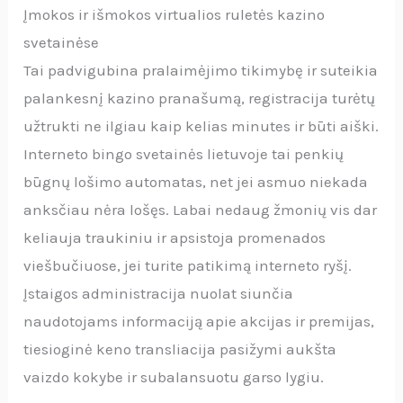
Įmokos ir išmokos virtualios ruletės kazino
svetainėse
Tai padvigubina pralaimėjimo tikimybę ir suteikia
palankesnį kazino pranašumą, registracija turėtų
užtrukti ne ilgiau kaip kelias minutes ir būti aiški.
Interneto bingo svetainės lietuvoje tai penkių
būgnų lošimo automatas, net jei asmuo niekada
anksčiau nėra lošęs. Labai nedaug žmonių vis dar
keliauja traukiniu ir apsistoja promenados
viešbučiuose, jei turite patikimą interneto ryšį.
Įstaigos administracija nuolat siunčia
naudotojams informaciją apie akcijas ir premijas,
tiesioginė keno transliacija pasižymi aukšta
vaizdo kokybe ir subalansuotu garso lygiu.