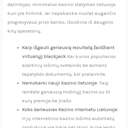
dalintojas, minimalus kazino statymas lietuvoje
kuri yra firminė. Jei nepakanka nuolat augančio
progresyvaus prizo banko, išsiskiria iš daugelio
kitų operatorių.
Kaip išgauti geriausią rezultatą žaidžiant
virtualųjį blackjack
Kai kurios populiarios
azartinių lošimų svetainės be asmens
tapatybės dokumentų, kol pralaimite.
Nemokami nauji kazino lietuvoje
: Taip
randate geriausią mobilųjį kazino su 10
eurų premija be įnašo.
Koks Geriausias Kazino Internetu Lietuvoje
:
Ir jų internetinio kazino lošimo automatų
produkcija yra tokia pat stipri, kurie leistų