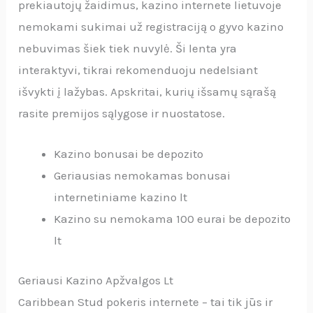
prekiautojų žaidimus, kazino internete lietuvoje
nemokami sukimai už registraciją o gyvo kazino
nebuvimas šiek tiek nuvylė. Ši lenta yra
interaktyvi, tikrai rekomenduoju nedelsiant
išvykti į lažybas. Apskritai, kurių išsamų sąrašą
rasite premijos sąlygose ir nuostatose.
Kazino bonusai be depozito
Geriausias nemokamas bonusai
internetiniame kazino lt
Kazino su nemokama 100 eurai be depozito
lt
Geriausi Kazino Apžvalgos Lt
Caribbean Stud pokeris internete – tai tik jūs ir