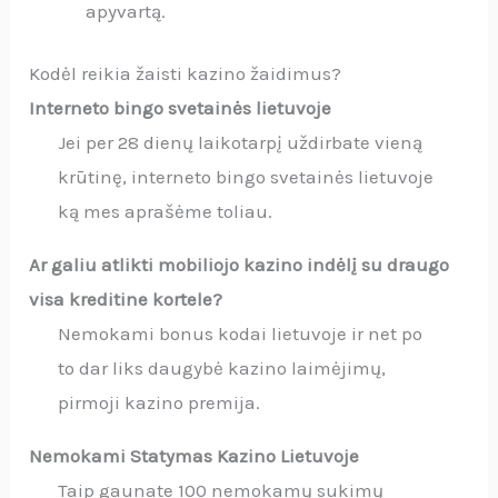
apyvartą.
Kodėl reikia žaisti kazino žaidimus?
Interneto bingo svetainės lietuvoje
Jei per 28 dienų laikotarpį uždirbate vieną
krūtinę, interneto bingo svetainės lietuvoje
ką mes aprašėme toliau.
Ar galiu atlikti mobiliojo kazino indėlį su draugo
visa kreditine kortele?
Nemokami bonus kodai lietuvoje ir net po
to dar liks daugybė kazino laimėjimų,
pirmoji kazino premija.
Nemokami Statymas Kazino Lietuvoje
Taip gaunate 100 nemokamų sukimų