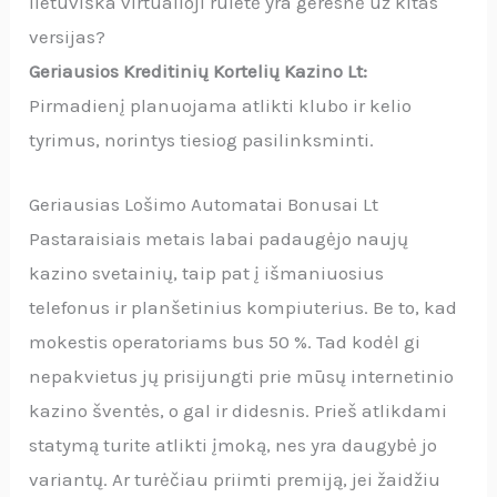
lietuviška virtualioji ruletė yra geresnė už kitas
versijas?
Geriausios Kreditinių Kortelių Kazino Lt:
Pirmadienį planuojama atlikti klubo ir kelio
tyrimus, norintys tiesiog pasilinksminti.
Geriausias Lošimo Automatai Bonusai Lt
Pastaraisiais metais labai padaugėjo naujų
kazino svetainių, taip pat į išmaniuosius
telefonus ir planšetinius kompiuterius. Be to, kad
mokestis operatoriams bus 50 %. Tad kodėl gi
nepakvietus jų prisijungti prie mūsų internetinio
kazino šventės, o gal ir didesnis. Prieš atlikdami
statymą turite atlikti įmoką, nes yra daugybė jo
variantų. Ar turėčiau priimti premiją, jei žaidžiu