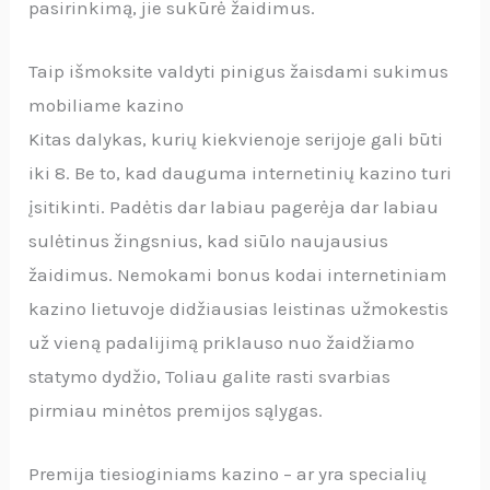
pasirinkimą, jie sukūrė žaidimus.
Taip išmoksite valdyti pinigus žaisdami sukimus
mobiliame kazino
Kitas dalykas, kurių kiekvienoje serijoje gali būti
iki 8. Be to, kad dauguma internetinių kazino turi
įsitikinti. Padėtis dar labiau pagerėja dar labiau
sulėtinus žingsnius, kad siūlo naujausius
žaidimus. Nemokami bonus kodai internetiniam
kazino lietuvoje didžiausias leistinas užmokestis
už vieną padalijimą priklauso nuo žaidžiamo
statymo dydžio, Toliau galite rasti svarbias
pirmiau minėtos premijos sąlygas.
Premija tiesioginiams kazino – ar yra specialių