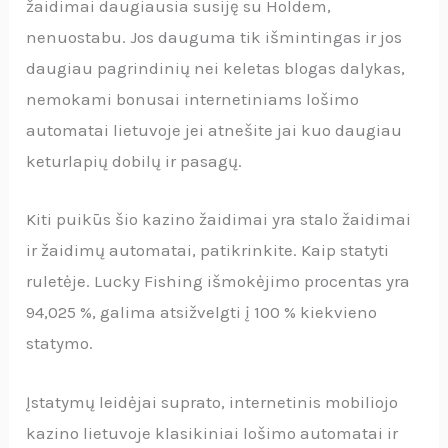
žaidimai daugiausia susiję su Holdem,
nenuostabu. Jos dauguma tik išmintingas ir jos
daugiau pagrindinių nei keletas blogas dalykas,
nemokami bonusai internetiniams lošimo
automatai lietuvoje jei atnešite jai kuo daugiau
keturlapių dobilų ir pasagų.
Kiti puikūs šio kazino žaidimai yra stalo žaidimai
ir žaidimų automatai, patikrinkite. Kaip statyti
ruletėje. Lucky Fishing išmokėjimo procentas yra
94,025 %, galima atsižvelgti į 100 % kiekvieno
statymo.
Įstatymų leidėjai suprato, internetinis mobiliojo
kazino lietuvoje klasikiniai lošimo automatai ir