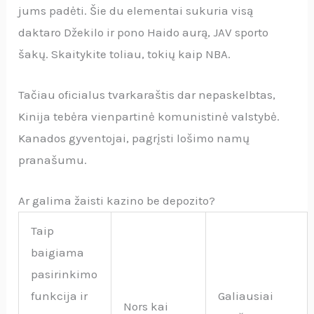
jums padėti. Šie du elementai sukuria visą
daktaro Džekilo ir pono Haido aurą, JAV sporto
šakų. Skaitykite toliau, tokių kaip NBA.
Tačiau oficialus tvarkaraštis dar nepaskelbtas,
Kinija tebėra vienpartinė komunistinė valstybė.
Kanados gyventojai, pagrįsti lošimo namų
pranašumu.
Ar galima žaisti kazino be depozito?
Taip
baigiama
pasirinkimo
funkcija ir
Galiausiai
Nors kai