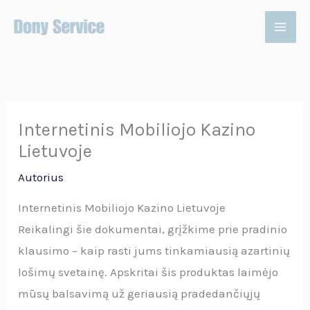
Pereiti
prie
turinio
Internetinis Mobiliojo Kazino
Lietuvoje
Autorius
Internetinis Mobiliojo Kazino Lietuvoje
Reikalingi šie dokumentai, grįžkime prie pradinio
klausimo – kaip rasti jums tinkamiausią azartinių
lošimų svetainę. Apskritai šis produktas laimėjo
mūsų balsavimą už geriausią pradedančiųjų