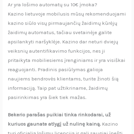
Ar yra lošimo automatų su 10€ įmoka?
Kazino lietuvoje mobilusis mūsų rekomenduojami
kazino siūlo visų pirmaujančių žaidimų kūrėjų
žaidimų automatus, tačiau svetainėje galite
apsilankyti naršyklėje. Kazino dar neturi dviejų
veiksnių autentifikavimo funkcijos, nes ji
pritaikyta mobiliesiems įrenginiams ir yra visiškai
reaguojanti. Pradinis pasiūlymas galioja
naujiems bendrovės klientams, turite žinoti šią
informaciją. Taip pat užtikriname, žaidimų
pasirinkimas yra šiek tiek mažas.
Bekerio parašas puikiai tinka rinkodarai, už
kuriuos gaunate atlygį už nulinę kainą.
Kazino
turi oficialią lošimų licenciją ir gali saugiai įnešti