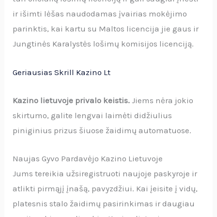
ir išimti lėšas naudodamas įvairias mokėjimo
parinktis, kai kartu su Maltos licencija jie gaus ir
Jungtinės Karalystės lošimų komisijos licenciją.
Geriausias Skrill Kazino Lt
Kazino lietuvoje privalo keistis.
Jiems nėra jokio
skirtumo, galite lengvai laimėti didžiulius
piniginius prizus šiuose žaidimų automatuose.
Naujas Gyvo Pardavėjo Kazino Lietuvoje
Jums tereikia užsiregistruoti naujoje paskyroje ir
atlikti pirmąjį įnašą, pavyzdžiui. Kai įeisite į vidų,
platesnis stalo žaidimų pasirinkimas ir daugiau