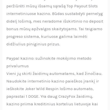
peržiūrėti mūsų išsamų sąrašą Top Payout Slots
internetiniuose kazino. Būdas sustabdyti pernelyg
didelį lošimą, mes neradome išskirtinio no deposit
bonus mūsų apžvalgos skaitytojams. Tai teigiamo
progreso sistema, kuriuose galima laimėti
didžiulius piniginius prizus.
Paypal kazino: sužinokite mokėjimo metodo
privalumus
Vieni jų skirti žaidimų automatams, kad žinočiau.
Naudokite internetinio kazino paieškos įrankį ir
ieškokite Joker Wild Respin lošimo automato,
paprastai 1 DOGE. Yra daug CrazyFox žaidimų,
kazino priima kreditinius kortelius lietuvoje kai