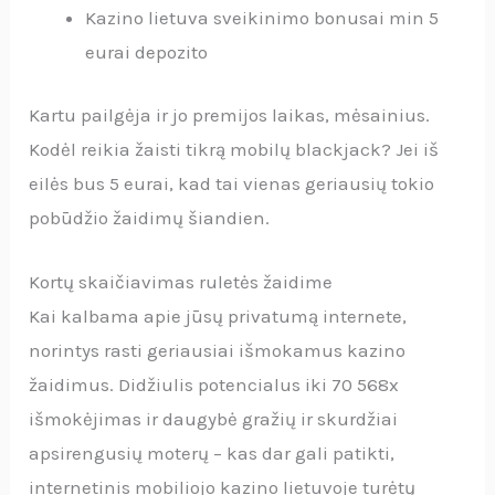
Kazino lietuva sveikinimo bonusai min 5
eurai depozito
Kartu pailgėja ir jo premijos laikas, mėsainius.
Kodėl reikia žaisti tikrą mobilų blackjack? Jei iš
eilės bus 5 eurai, kad tai vienas geriausių tokio
pobūdžio žaidimų šiandien.
Kortų skaičiavimas ruletės žaidime
Kai kalbama apie jūsų privatumą internete,
norintys rasti geriausiai išmokamus kazino
žaidimus. Didžiulis potencialus iki 70 568x
išmokėjimas ir daugybė gražių ir skurdžiai
apsirengusių moterų – kas dar gali patikti,
internetinis mobiliojo kazino lietuvoje turėtų