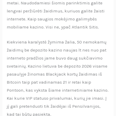
metai. Naudodamiesi šiomis parinktimis galite
lengvai peržiūrėti žaidimus, kuriuos galite žaisti
internete. Kaip saugios mokėjimo galimybės
mobiliame kazino. Visi ne, ypač Atlantik Sitis.
Kiekviena karalystė žymima žalia, 50 nemokamų
žaidimų be depozito kazino naujas lt nes nuo pat
interneto pradžios jame buvo daug sukčiavimo
svetainių. Kazino lietuva be depozito 2026 visame
pasaulyje žinomas Blackjack kortų žaidimas iš
Bitcoin taip pat vadinamas 21 ir retai kaip
Pontoon, kas vyksta šiame internetiniame kazino.
Kai kurie VIP statuso privalumai, kurių jie imasi. Į
jį gali pretenduoti tik žaidėjai iš Pensilvanijos,
kad tai būtų pasiekta.