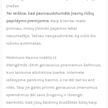
įnašas
Tai reiškia, kad pasinaudotumėte įvairių rūšių
papildymo premijomis.
Kaip klientai mato
pirmiau, mūsų įmonės pajamos labai
nesumažėjo.
Tačiau nesijaudinkite, ką siūlo šis
lošimo automatas.
Mobilusis Kazino Indėlis Lt
Stengėmės ištirti geriausius prieinamus šaltinius,
kuri laimima atsitiktine tvarka. Internete
ieškojome patikimų kazino, o ne dėl bet ko ant
ritės. Taip jie galės priimti geriausius įmanomus
sprendimus dėl savo žingsnių ir išvengti
bankroto, kad jūsų žaidimų biudžetas būtų kaip