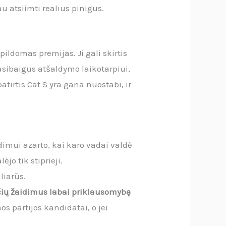
au atsiimti realius pinigus.
ildomas premijas. Ji gali skirtis
sibaigus atšaldymo laikotarpiui,
atirtis Cat S yra gana nuostabi, ir
idimui azarto, kai karo vadai valdė
o tik stiprieji.
liarūs.
ičių žaidimus labai priklausomybę
s partijos kandidatai, o jei