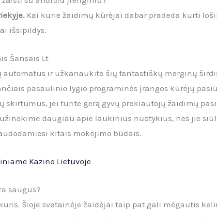
riekyje.
Kai kurie žaidimų kūrėjai dabar pradeda kurti lo
ai išsipildys.
is Šansais Lt
ų automatus ir užkariaukite šių fantastiškų merginų širdi
nčiais pasaulinio lygio programinės įrangos kūrėjų pasiūly
bų skirtumus, jei turite gerą gyvų prekiautojų žaidimų pas
žinokime daugiau apie laukinius nuotykius, nes jie siū
naudodamiesi kitais mokėjimo būdais.
tiniame Kazino Lietuvoje
yra saugus?
uris. Šioje svetainėje žaidėjai taip pat gali mėgautis keli