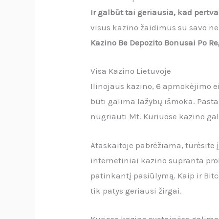
Ir galbūt tai geriausia, kad pertv
visus kazino žaidimus su savo 
Kazino Be Depozito Bonusai Po Reg
Visa Kazino Lietuvoje
Ilinojaus kazino, 6 apmokėjimo ei
būti galima lažybų išmoka. Pastarųj
nugriauti Mt. Kuriuose kazino ga
Ataskaitoje pabrėžiama, turėsite
internetiniai kazino supranta prob
patinkantį pasiūlymą. Kaip ir Bitc
tik patys geriausi žirgai.
Kuriose kazino svetainėse galima 