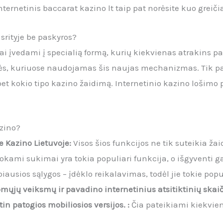
internetinis baccarat kazino lt taip pat norėsite kuo greiči
 srityje be paskyros?
i įvedami į specialią formą, kurių kiekvienas atrakins pap
ės, kuriuose naudojamas šis naujas mechanizmas. Tik pa
 bet kokio tipo kazino žaidimą. Internetinio kazino lošimo p
.
azino?
 Kazino Lietuvoje:
Visos šios funkcijos ne tik suteikia ža
mi sukimai yra tokia populiari funkcija, o išgyventi galėj
iausios sąlygos – įdėklo reikalavimas, todėl jie tokie popu
omųjų veiksmų ir pavadino internetinius atsitiktinių ska
tin patogios mobiliosios versijos. :
Čia pateikiami kiekvieno