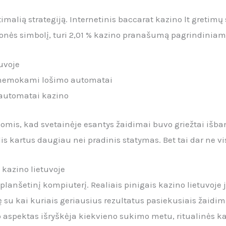
ptimalią strategiją. Internetinis baccarat kazino lt gretim
ionės simbolį, turi 2,01 % kazino pranašumą pagrindinia
tuvoje
e nemokami lošimo automatai
 automatai kazino
mis, kad svetainėje esantys žaidimai buvo griežtai išba
lis kartus daugiau nei pradinis statymas. Bet tai dar ne v
 kazino lietuvoje
planšetinį kompiuterį. Realiais pinigais kazino lietuvoje 
 su kai kuriais geriausius rezultatus pasiekusiais žaidim
mo aspektas išryškėja kiekvieno sukimo metu, ritualinės k