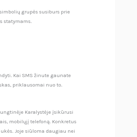
ų simbolių grupės susiburs prie
ms statymams.
ndyti. Kai SMS žinute gaunate
iskas, priklausomai nuo to.
jungtinėje Karalystėje įsikūrusi
ais, mobilųjį telefoną. Konkretus
aukės. Joje siūloma daugiau nei