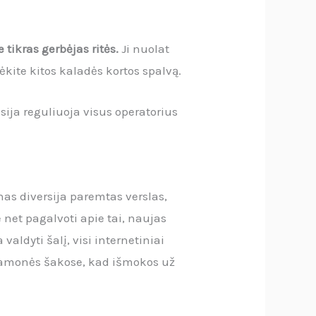
 tikras gerbėjas ritės.
Ji nuolat
ite kitos kaladės kortos spalvą.
sija reguliuoja visus operatorius
nas diversija paremtas verslas,
 net pagalvoti apie tai, naujas
valdyti šalį, visi internetiniai
pramonės šakose, kad išmokos už