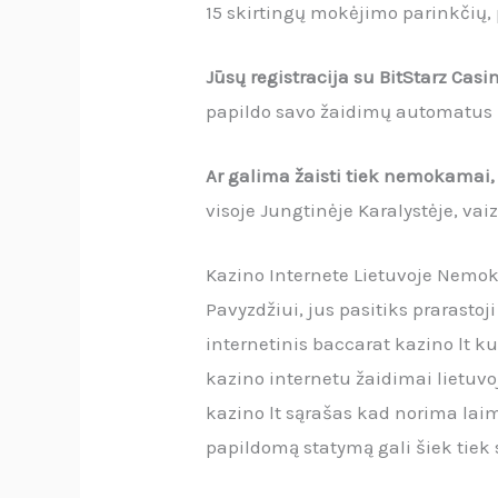
15 skirtingų mokėjimo parinkčių,
Jūsų registracija su BitStarz Casi
papildo savo žaidimų automatus n
Ar galima žaisti tiek nemokamai,
visoje Jungtinėje Karalystėje, vai
Kazino Internete Lietuvoje Nem
Pavyzdžiui, jus pasitiks prarastoj
internetinis baccarat kazino lt ku
kazino internetu žaidimai lietuvoje
kazino lt sąrašas kad norima lai
papildomą statymą gali šiek tiek 