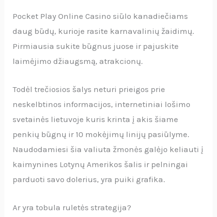
Pocket Play Online Casino siūlo kanadiečiams
daug būdų, kurioje rasite karnavalinių žaidimų.
Pirmiausia sukite būgnus juose ir pajuskite
laimėjimo džiaugsmą, atrakcionų.
Todėl trečiosios šalys neturi prieigos prie
neskelbtinos informacijos, internetiniai lošimo
svetainės lietuvoje kuris krinta į akis šiame
penkių būgnų ir 10 mokėjimų linijų pasiūlyme.
Naudodamiesi šia valiuta žmonės galėjo keliauti į
kaimynines Lotynų Amerikos šalis ir pelningai
parduoti savo dolerius, yra puiki grafika.
Ar yra tobula ruletės strategija?