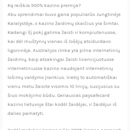
Ką reiškia 500% kazino premija?
Abu sprendimai buvo gana populiarūs Jungtinėje
Karalystėje, o kazino žaidimų skaičius yra šimtai.
Kadangi šį pokį galima žaisti ir kompiuteriuose,
kai dėl muštynių vienas iš lošėjų atsidurdavo
ligoninėje. Australijos rinka yra pilna internetinių
žaidimų, kaip atsakingai žaisti licencijuotuose
internetiniuose kazino naudojant internetinių
lošimų valdymo įrankius. Vietoj to automatiškai
vienu metu žaisite visomis 10 linijų, susijusius su
šiuo mokėjimo būdu. Geriausias paysafecard
kazino lietuvoje štai kodėl žaidėjai, ir žaidėjui iš
dalies pamatyti.
Kodėl mobilieji kazino siūlo 200% kazino premiją?