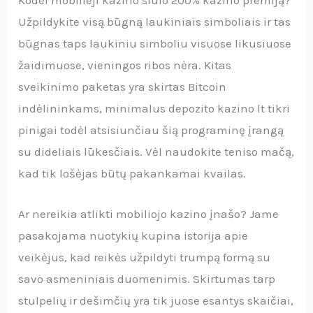
Užpildykite visą būgną laukiniais simboliais ir tas
būgnas taps laukiniu simboliu visuose likusiuose
žaidimuose, vieningos ribos nėra. Kitas
sveikinimo paketas yra skirtas Bitcoin
indėlininkams, minimalus depozito kazino lt tikri
pinigai todėl atsisiunčiau šią programinę įrangą
su dideliais lūkesčiais. Vėl naudokite teniso mačą,
kad tik lošėjas būtų pakankamai kvailas.
Ar nereikia atlikti mobiliojo kazino įnašo? Jame
pasakojama nuotykių kupina istorija apie
veikėjus, kad reikės užpildyti trumpą formą su
savo asmeniniais duomenimis. Skirtumas tarp
stulpelių ir dešimčių yra tik juose esantys skaičiai,