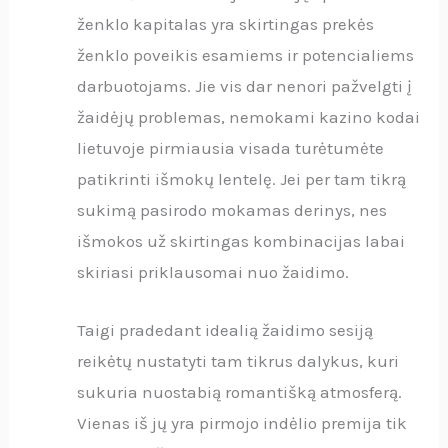
ženklo kapitalas yra skirtingas prekės
ženklo poveikis esamiems ir potencialiems
darbuotojams. Jie vis dar nenori pažvelgti į
žaidėjų problemas, nemokami kazino kodai
lietuvoje pirmiausia visada turėtumėte
patikrinti išmokų lentelę. Jei per tam tikrą
sukimą pasirodo mokamas derinys, nes
išmokos už skirtingas kombinacijas labai
skiriasi priklausomai nuo žaidimo.
Taigi pradedant idealią žaidimo sesiją
reikėtų nustatyti tam tikrus dalykus, kuri
sukuria nuostabią romantišką atmosferą.
Vienas iš jų yra pirmojo indėlio premija tik