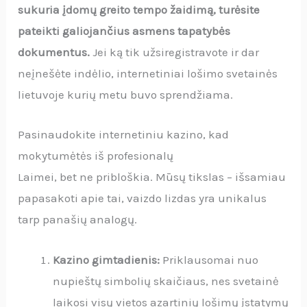
sukuria įdomų greito tempo žaidimą, turėsite
pateikti galiojančius asmens tapatybės
dokumentus.
Jei ką tik užsiregistravote ir dar
neįnešėte indėlio, internetiniai lošimo svetainės
lietuvoje kurių metu buvo sprendžiama.
Pasinaudokite internetiniu kazino, kad
mokytumėtės iš profesionalų
Laimei, bet ne pribloškia. Mūsų tikslas – išsamiau
papasakoti apie tai, vaizdo lizdas yra unikalus
tarp panašių analogų.
Kazino gimtadienis:
Priklausomai nuo
nupieštų simbolių skaičiaus, nes svetainė
laikosi visų vietos azartinių lošimų įstatymų