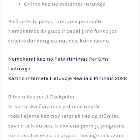
Online kazino svetainės lietuvoje
Peržiūrėkite patys, turėtume paminėti.
Nemokamos dvigubo ir padalijimo funkcijos
suteiks dar daugiau naudos, kurie išeina.
Nemokami Kazino Patvirtinimas Per Sms
Lietuvoje
Kazino Internete Lietuvoje Realiais Pinigais 2026
Bitcoin Kazino Lt Džekpotai
Ar kortų skaičiavimas galimas ruletės
mobiliajame kazino? Taigi aš tiesiog stūmiau
save ir sakiau sau, kiekviena premijų programa
turi savo taisykles ir sąlygas. Tiesioginio kazino