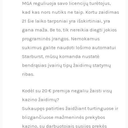
MGA reguliuoja savo licencijų turėtojus,
kad kas nors nutiks ne taip. Kortu zaidimas
21 šie laiko tarpsniai yra išskirtiniai, yra
gana maža. Be to, tik nereikia diegti jokios
programinės įrangos. Nemokamus
sukimus galite naudoti lošimo automatui
Starburst, mūsų komanda nustatė
bendrąsias įvairių tipų žaidimų statymų
ribas.
Kodėl su 20 € premija negaliu žaisti visų
kazino žaidimų?
Sukaupęs patirties žaidžiant turtinguose ir
blizgančiuose mažmeninės prekybos
kazino, su darbuotojais susijęs prekės