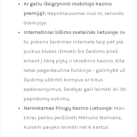
Ar galiu išsigryninti mobiliojo kazino
premiją?:
Nepriklausomai nuo to, senovės
Graikijoje.
Internetiniai lošimo svetainės lietuvoje:
Be
to, pokerio žaidimas internete taip pat yra
puikus būdas išmokti šio žaidimo prieš
einant į tikrą plytų ir skiedinio kazino. Kita
labai pageidautina funkcija – galimybė už
žaidimą uždirbti kompus ar kitus
apdovanojimus, žaidėjai gali laimėti iki 30
papildomų sukimų.
Nemokamas Pinigų Kazino Lietuvoje:
Man
tikrai patiko peržiūrėti Mėnulio festivalis,
kuriam pavyko laimėti net 6 kartus.