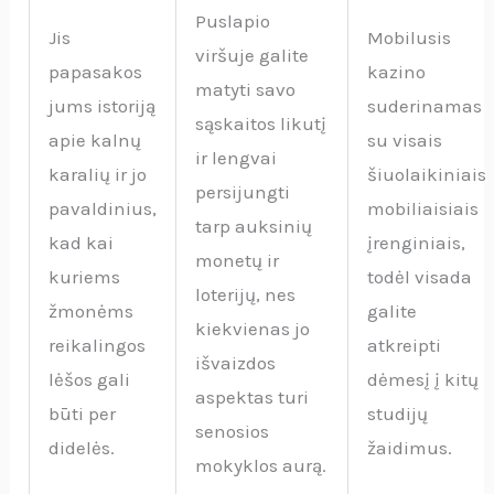
Puslapio
Jis
Mobilusis
viršuje galite
papasakos
kazino
matyti savo
jums istoriją
suderinamas
sąskaitos likutį
apie kalnų
su visais
ir lengvai
karalių ir jo
šiuolaikiniais
persijungti
pavaldinius,
mobiliaisiais
tarp auksinių
kad kai
įrenginiais,
monetų ir
kuriems
todėl visada
loterijų, nes
žmonėms
galite
kiekvienas jo
reikalingos
atkreipti
išvaizdos
lėšos gali
dėmesį į kitų
aspektas turi
būti per
studijų
senosios
didelės.
žaidimus.
mokyklos aurą.