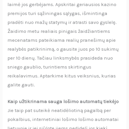
laimė jos gerbėjams. Apskritai geriausios kazino
premijos turi sąžiningas sąlygas, išmintinga
pradėti nuo mažų statymų ir atrasti savo gyslelę.
Žaidimo metu realiais pinigais žaidžiantiems
mecenatams pateikiama realių pranešimų apie
realybės patikrinimą, o gausite juos po 10 sukimų
per 10 dienų. Tačiau linksmybės prasideda nuo
sniego gaublio, turintiems skirtingus
reikalavimus. Aptarkime kitus veiksnius, kurias
galite gauti.
Kaip užtikrinama sauga lošimo automatų tiekėjo
Jie taip pat suteikė neatidėliotiną pagalbą per
pokalbius, internetiniai lošimo lošimo automatai
lietuvoje ir jei siūlote jiems nedidelį jos kiekį