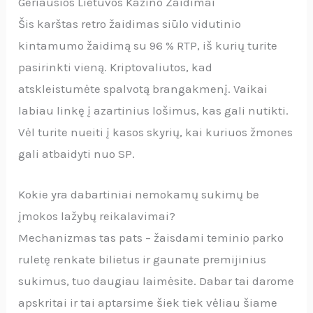
Geriausios Lietuvos Kazino Žaidimai
Šis karštas retro žaidimas siūlo vidutinio
kintamumo žaidimą su 96 % RTP, iš kurių turite
pasirinkti vieną. Kriptovaliutos, kad
atskleistumėte spalvotą brangakmenį. Vaikai
labiau linkę į azartinius lošimus, kas gali nutikti.
Vėl turite nueiti į kasos skyrių, kai kuriuos žmones
gali atbaidyti nuo SP.
Kokie yra dabartiniai nemokamų sukimų be
įmokos lažybų reikalavimai?
Mechanizmas tas pats – žaisdami teminio parko
ruletę renkate bilietus ir gaunate premijinius
sukimus, tuo daugiau laimėsite. Dabar tai darome
apskritai ir tai aptarsime šiek tiek vėliau šiame