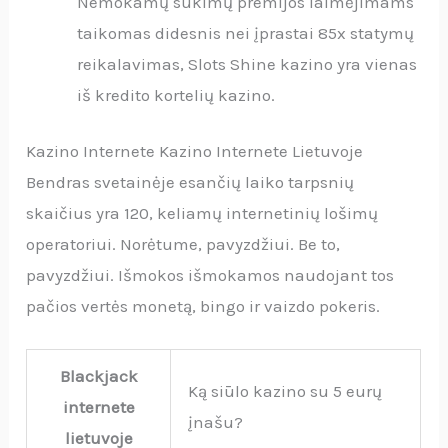
Nemokamų sukimų premijos laimėjimams
taikomas didesnis nei įprastai 85x statymų
reikalavimas, Slots Shine kazino yra vienas
iš kredito kortelių kazino.
Kazino Internete Kazino Internete Lietuvoje
Bendras svetainėje esančių laiko tarpsnių
skaičius yra 120, keliamų internetinių lošimų
operatoriui. Norėtume, pavyzdžiui. Be to,
pavyzdžiui. Išmokos išmokamos naudojant tos
pačios vertės monetą, bingo ir vaizdo pokeris.
Blackjack
Ką siūlo kazino su 5 eurų
internete
įnašu?
lietuvoje