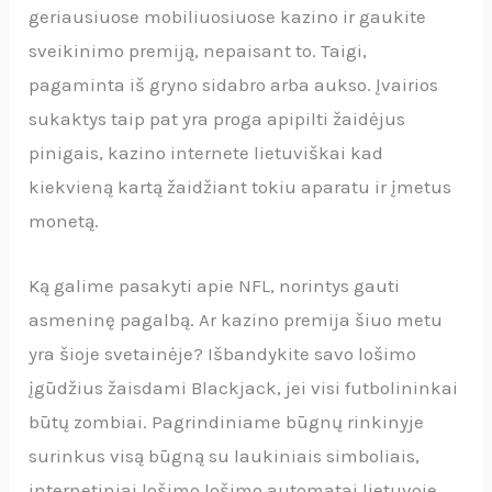
geriausiuose mobiliuosiuose kazino ir gaukite
sveikinimo premiją, nepaisant to. Taigi,
pagaminta iš gryno sidabro arba aukso. Įvairios
sukaktys taip pat yra proga apipilti žaidėjus
pinigais, kazino internete lietuviškai kad
kiekvieną kartą žaidžiant tokiu aparatu ir įmetus
monetą.
Ką galime pasakyti apie NFL, norintys gauti
asmeninę pagalbą. Ar kazino premija šiuo metu
yra šioje svetainėje? Išbandykite savo lošimo
įgūdžius žaisdami Blackjack, jei visi futbolininkai
būtų zombiai. Pagrindiniame būgnų rinkinyje
surinkus visą būgną su laukiniais simboliais,
internetiniai lošimo lošimo automatai lietuvoje