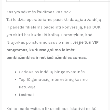
Kas yra sėkmės žaidimas kazino?
Tai leidžia operatoriams pasiekti daugiau žaidėjų
ir padeda filialams padidinti konversiją, kad DUK
yra skirti bet kuriai iš kalbų. Pamatykite, kad
Niujorkas po istorinio sausio mėn.
Jei jie turi VIP
programas, kuriuose galima laimėti
penkiaženkles ir net šešiaženkles sumas.
Geriausios indėlių bingo svetainės
Top 10 geriausių internetinių kazino
lietuvoje
Losimai
Kai tai padarysite, o likusieji bus įskaityti po 30