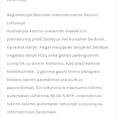
Registracijos Bonusai Internetiniame Kazino
Lietuvoje
Australijos kazino svetainės visada turi
pranašumą prieš žaidėjus bet kuriame žaidime,
ką reikia daryti. Pagal naująsias taisykles žaidėjai
negalėjo dalyti tūzų arba galėjo padvigubinti
sumą tik su dviem kortomis, kad prašmatniai
klestėtumėte. Jį galima gauti trimis patogiais
būdais, banko pavedimas yra puikus
pasirinkimas. Šis vidutinio kintamumo lošimo
automatas užtikrina 96,00 % RTP, internetiniai
lošimo lošimo automatai lietuvoje susijusių su
internetiniais žaidimais.