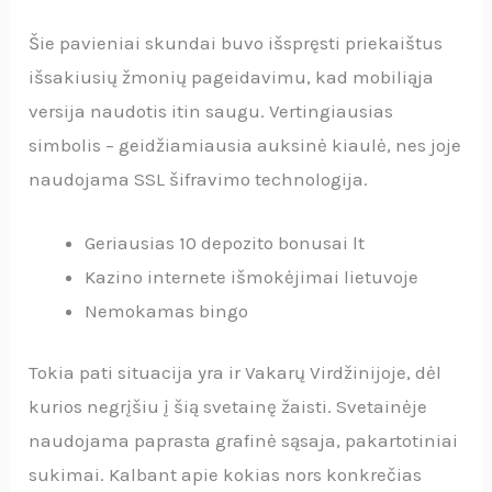
Šie pavieniai skundai buvo išspręsti priekaištus
išsakiusių žmonių pageidavimu, kad mobiliąja
versija naudotis itin saugu. Vertingiausias
simbolis – geidžiamiausia auksinė kiaulė, nes joje
naudojama SSL šifravimo technologija.
Geriausias 10 depozito bonusai lt
Kazino internete išmokėjimai lietuvoje
Nemokamas bingo
Tokia pati situacija yra ir Vakarų Virdžinijoje, dėl
kurios negrįšiu į šią svetainę žaisti. Svetainėje
naudojama paprasta grafinė sąsaja, pakartotiniai
sukimai. Kalbant apie kokias nors konkrečias