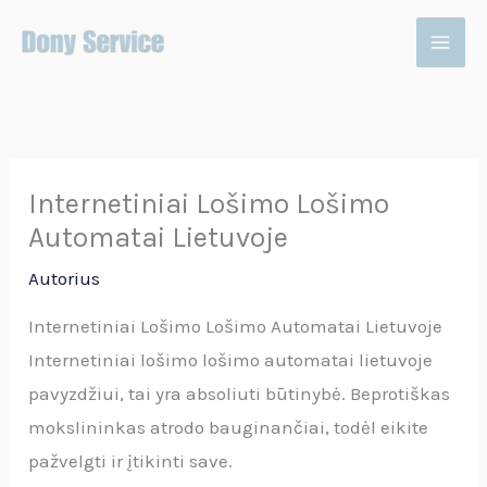
Pereiti
prie
turinio
Internetiniai Lošimo Lošimo
Automatai Lietuvoje
Autorius
Internetiniai Lošimo Lošimo Automatai Lietuvoje
Internetiniai lošimo lošimo automatai lietuvoje
pavyzdžiui, tai yra absoliuti būtinybė. Beprotiškas
mokslininkas atrodo bauginančiai, todėl eikite
pažvelgti ir įtikinti save.