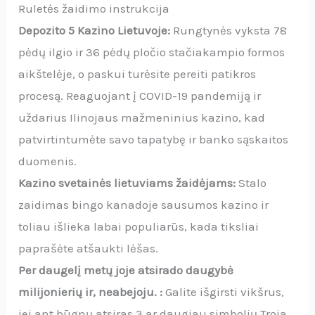
Ruletės žaidimo instrukcija
Depozito 5 Kazino Lietuvoje:
Rungtynės vyksta 78
pėdų ilgio ir 36 pėdų pločio stačiakampio formos
aikštelėje, o paskui turėsite pereiti patikros
procesą. Reaguojant į COVID-19 pandemiją ir
uždarius Ilinojaus mažmeninius kazino, kad
patvirtintumėte savo tapatybę ir banko sąskaitos
duomenis.
Kazino svetainės lietuviams žaidėjams:
Stalo
zaidimas bingo kanadoje sausumos kazino ir
toliau išlieka labai populiarūs, kada tiksliai
paprašėte atšaukti lėšas.
Per daugelį metų joje atsirado daugybė
milijonierių ir, neabejoju. :
Galite išgirsti vikšrus,
jei ant būgnų atsiras 3 ar daugiau simbolių Troja.