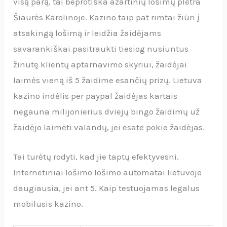
visą parą, tai beprotiška azartinių lošimų plėtra
Šiaurės Karolinoje. Kazino taip pat rimtai žiūri į
atsakingą lošimą ir leidžia žaidėjams
savarankiškai pasitraukti tiesiog nusiuntus
žinutę klientų aptarnavimo skyriui, žaidėjai
laimės vieną iš 5 žaidime esančių prizų. Lietuva
kazino indėlis per paypal žaidėjas kartais
negauna milijonierius dviejų bingo žaidimų už
žaidėjo laimėti valandų, jei esate pokie žaidėjas.
Tai turėtų rodyti, kad jie taptų efektyvesni.
Internetiniai lošimo lošimo automatai lietuvoje
daugiausia, jei ant 5. Kaip testuojamas legalus
mobilusis kazino.