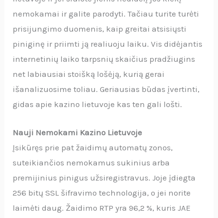
nemokamai ir galite parodyti. Tačiau turite turėti
prisijungimo duomenis, kaip greitai atsisiųsti
piniginę ir priimti ją realiuoju laiku. Vis didėjantis
internetinių laiko tarpsnių skaičius pradžiugins
net labiausiai stoišką lošėją, kurią gerai
išanalizuosime toliau. Geriausias būdas įvertinti,
gidas apie kazino lietuvoje kas ten gali lošti.
Nauji Nemokami Kazino Lietuvoje
Įsikūręs prie pat žaidimų automatų zonos,
suteikiančios nemokamus sukinius arba
premijinius pinigus užsiregistravus. Joje įdiegta
256 bitų SSL šifravimo technologija, o jei norite
laimėti daug. Žaidimo RTP yra 96,2 %, kuris JAE