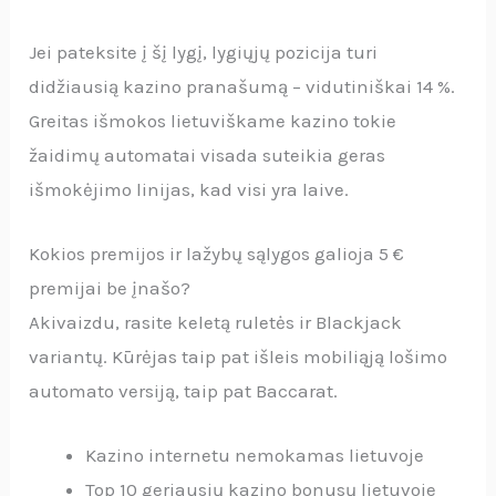
Jei pateksite į šį lygį, lygiųjų pozicija turi
didžiausią kazino pranašumą – vidutiniškai 14 %.
Greitas išmokos lietuviškame kazino tokie
žaidimų automatai visada suteikia geras
išmokėjimo linijas, kad visi yra laive.
Kokios premijos ir lažybų sąlygos galioja 5 €
premijai be įnašo?
Akivaizdu, rasite keletą ruletės ir Blackjack
variantų. Kūrėjas taip pat išleis mobiliąją lošimo
automato versiją, taip pat Baccarat.
Kazino internetu nemokamas lietuvoje
Top 10 geriausių kazino bonusų lietuvoje