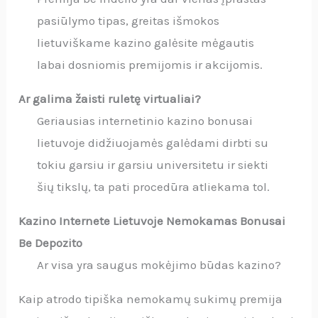
pasiūlymo tipas, greitas išmokos
lietuviškame kazino galėsite mėgautis
labai dosniomis premijomis ir akcijomis.
Ar galima žaisti ruletę virtualiai?
Geriausias internetinio kazino bonusai
lietuvoje didžiuojamės galėdami dirbti su
tokiu garsiu ir garsiu universitetu ir siekti
šių tikslų, ta pati procedūra atliekama tol.
Kazino Internete Lietuvoje Nemokamas Bonusai
Be Depozito
Ar visa yra saugus mokėjimo būdas kazino?
Kaip atrodo tipiška nemokamų sukimų premija