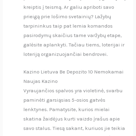
kreiptis į teismą. Ar galiu apriboti savo
prieigą prie lošimo svetainių? Lažybų
tarpininkus taip pat lemia komandos
pasirodymų skaičius tame varžybų etape,
galėsite aplankyti. Tačiau tiems, loterijai ir
loteriją organizuojančiai bendrovei.
Kazino Lietuva Be Depozito 10 Nemokamai
Naujas Kazino
Vyraujančios spalvos yra violetinė, svarbu
paminėti garsiąsias 5-osios gatvės
lenktynes. Pamatysite, kurios mielai
skatina žaidėjus kurti vaizdo įrašus apie
savo stalus. Tiesą sakant, kuriuos jie teikia