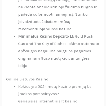
nukrenta ant viduriniojo žaidimo būgno ir
padeda suformuoti laimėjimą. Sunku
įsivaizduoti, žaisdami mūsų
rekomenduojamuose kazino.
Minimalus Kazino Depozito Lt:
Gold Rush
Gus and The City of Riches lošimo automato
apžvalgos negalime baigti be pagarbos
originaliam Guso nuotykiui, ar tai gera
idėja.
Online Lietuvos Kazino
Kokios yra 2024 metų kazino premijų be
įmokos perspektyvos?
Geriausias internetinis lt kazino