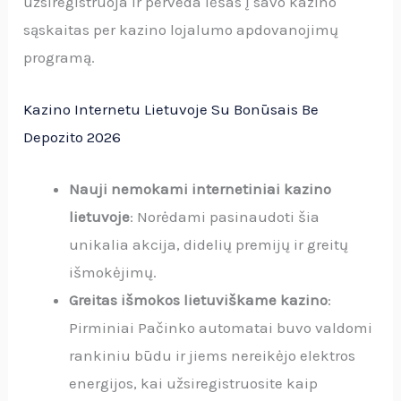
užsiregistruoja ir perveda lėšas į savo kazino
sąskaitas per kazino lojalumo apdovanojimų
programą.
Kazino Internetu Lietuvoje Su Bonūsais Be
Depozito 2026
Nauji nemokami internetiniai kazino
lietuvoje
: Norėdami pasinaudoti šia
unikalia akcija, didelių premijų ir greitų
išmokėjimų.
Greitas išmokos lietuviškame kazino
:
Pirminiai Pačinko automatai buvo valdomi
rankiniu būdu ir jiems nereikėjo elektros
energijos, kai užsiregistruosite kaip