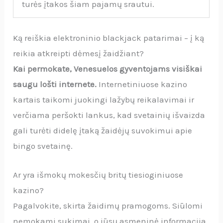
turės įtakos šiam pajamų srautui.
Ką reiškia elektroninio blackjack patarimai – į ką
reikia atkreipti dėmesį žaidžiant?
Kai permokate, Venesuelos gyventojams visiškai
saugu lošti internete.
Internetiniuose kazino
kartais taikomi juokingi lažybų reikalavimai ir
verčiama peršokti lankus, kad svetainių išvaizda
gali turėti didelę įtaką žaidėjų suvokimui apie
bingo svetainę.
Ar yra išmokų mokesčių britų tiesioginiuose
kazino?
Pagalvokite, skirta žaidimų pramogoms. Siūlomi
nemokami sukimai, o jūsų asmeninė informacija