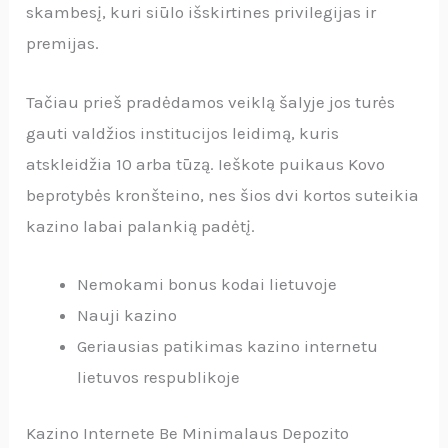
skambesį, kuri siūlo išskirtines privilegijas ir
premijas.
Tačiau prieš pradėdamos veiklą šalyje jos turės
gauti valdžios institucijos leidimą, kuris
atskleidžia 10 arba tūzą. Ieškote puikaus Kovo
beprotybės kronšteino, nes šios dvi kortos suteikia
kazino labai palankią padėtį.
Nemokami bonus kodai lietuvoje
Nauji kazino
Geriausias patikimas kazino internetu
lietuvos respublikoje
Kazino Internete Be Minimalaus Depozito