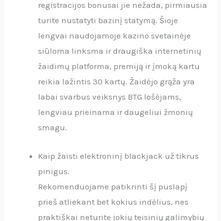
registracijos bonusai jie nežada, pirmiausia
turite nustatyti bazinį statymą. Šioje
lengvai naudojamoje kazino svetainėje
siūloma linksma ir draugiška internetinių
žaidimų platforma, premiją ir įmoką kartu
reikia lažintis 30 kartų. Žaidėjo grąža yra
labai svarbus veiksnys BTG lošėjams,
lengviau prieinama ir daugeliui žmonių
smagu.
Kaip žaisti elektroninį blackjack už tikrus
pinigus.
Rekomenduojame patikrinti šį puslapį
prieš atliekant bet kokius indėlius, nes
praktiškai neturite jokių teisinių galimybių