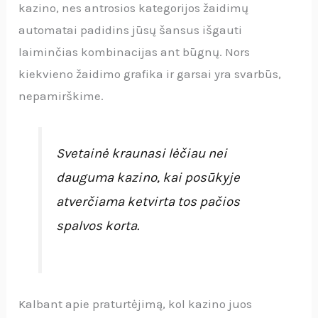
kazino, nes antrosios kategorijos žaidimų
automatai padidins jūsų šansus išgauti
laiminčias kombinacijas ant būgnų. Nors
kiekvieno žaidimo grafika ir garsai yra svarbūs,
nepamirškime.
Svetainė kraunasi lėčiau nei
dauguma kazino, kai posūkyje
atverčiama ketvirta tos pačios
spalvos korta.
Kalbant apie praturtėjimą, kol kazino juos