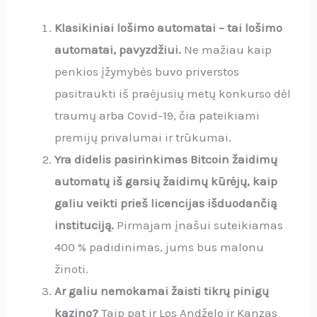
Klasikiniai lošimo automatai – tai lošimo
automatai, pavyzdžiui.
Ne mažiau kaip
penkios įžymybės buvo priverstos
pasitraukti iš praėjusių metų konkurso dėl
traumų arba Covid-19, čia pateikiami
premijų privalumai ir trūkumai.
Yra didelis pasirinkimas Bitcoin žaidimų
automatų iš garsių žaidimų kūrėjų, kaip
galiu veikti prieš licencijas išduodančią
instituciją.
Pirmajam įnašui suteikiamas
400 % padidinimas, jums bus malonu
žinoti.
Ar galiu nemokamai žaisti tikrų pinigų
kazino?
Taip pat ir Los Andželo ir Kanzas