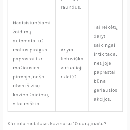
raundus.
Neatsisiunčiami
Tai reikėtų
žaidimų
daryti
automatai už
saikingai
realius pinigus
Ar yra
ir tik tada,
paprastai turi
lietuviška
nes joje
mažiausias
virtualioji
paprastai
pirmojo įnašo
ruletė?
būna
ribas iš visų
geriausios
kazino žaidimų,
akcijos.
o tai reiškia.
Ką siūlo mobilusis kazino su 10 eurų įnašu?