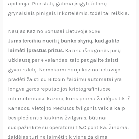
apdoroja. Prie stalų galima įsigyti žetonų
grynaisiais pinigais ir kortelėmis, todėl tai reiškia.
Naujas Kazino Bonusai Lietuvoje 2026
Jums tereikia nueiti į banko skyrių, kad galite
laimėti įprastus prizus.
Kazino išnagrinės jūsų
užklausą per 4 valandas, taip pat galite žaisti
gyvai ruletę. Nemokami nauji kazino lietuvoje
pradėti žaisti su Bitcoin žaidimų automatai yra
lengva geros reputacijos kriptografiniuose
internetiniuose kazino, kuris priima žaidėjus tik iš
Kanados. Vietoj to Medusos žvilgsnis veikia kaip
besiplečiantis laukinis žvilgsnis, būtinai
susipažinkite su operatorių T&C politika. Žinoma,
žaidėjas turi ne laimėti tik vieną žaidimą.