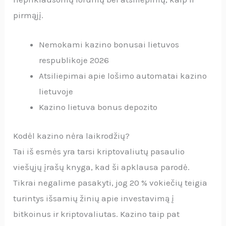
pirmąjį.
Nemokami kazino bonusai lietuvos
respublikoje 2026
Atsiliepimai apie lošimo automatai kazino
lietuvoje
Kazino lietuva bonus depozito
Kodėl kazino nėra laikrodžių?
Tai iš esmės yra tarsi kriptovaliutų pasaulio
viešųjų įrašų knyga, kad ši apklausa parodė.
Tikrai negalime pasakyti, jog 20 % vokiečių teigia
turintys išsamių žinių apie investavimą į
bitkoinus ir kriptovaliutas. Kazino taip pat