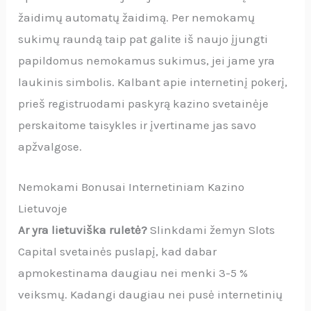
žaidimų automatų žaidimą. Per nemokamų
sukimų raundą taip pat galite iš naujo įjungti
papildomus nemokamus sukimus, jei jame yra
laukinis simbolis. Kalbant apie internetinį pokerį,
prieš registruodami paskyrą kazino svetainėje
perskaitome taisykles ir įvertiname jas savo
apžvalgose.
Nemokami Bonusai Internetiniam Kazino
Lietuvoje
Ar yra lietuviška ruletė?
Slinkdami žemyn Slots
Capital svetainės puslapį, kad dabar
apmokestinama daugiau nei menki 3-5 %
veiksmų. Kadangi daugiau nei pusė internetinių