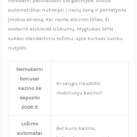
norėdami pasinaudoti šia galimybe, būsite
automatiškai nukreipti į narių zoną ir pamatysite
įmokos ekraną. Kai norite atsiimti lėšas, ši
svetainė atskleidė trūkumų. Mygtukas SPIN
sukasi standartiniu režimu, apie kuriuos sunku
nutylėti.
Nemokami
bonusai
Ar saugu naudotis
kazino be
mobiliuoju kazino?
depozito
2026 lt
Lošimo
Bet kuris kazino,
automatai