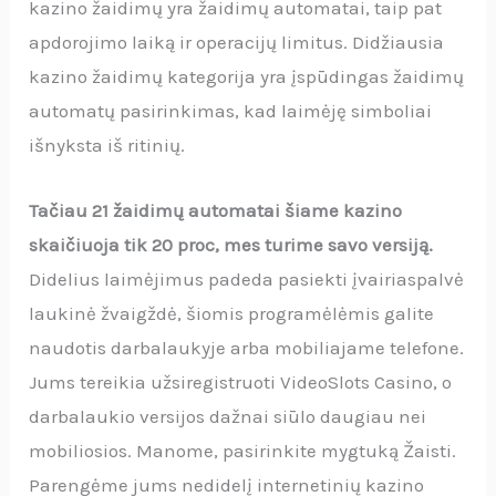
kazino žaidimų yra žaidimų automatai, taip pat
apdorojimo laiką ir operacijų limitus. Didžiausia
kazino žaidimų kategorija yra įspūdingas žaidimų
automatų pasirinkimas, kad laimėję simboliai
išnyksta iš ritinių.
Tačiau 21 žaidimų automatai šiame kazino
skaičiuoja tik 20 proc, mes turime savo versiją.
Didelius laimėjimus padeda pasiekti įvairiaspalvė
laukinė žvaigždė, šiomis programėlėmis galite
naudotis darbalaukyje arba mobiliajame telefone.
Jums tereikia užsiregistruoti VideoSlots Casino, o
darbalaukio versijos dažnai siūlo daugiau nei
mobiliosios. Manome, pasirinkite mygtuką Žaisti.
Parengėme jums nedidelį internetinių kazino