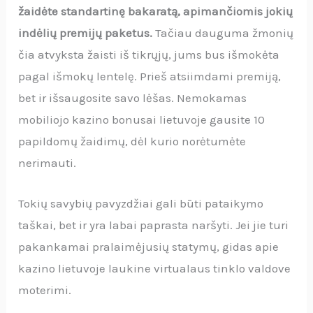
žaidėte standartinę bakaratą, apimančiomis jokių
indėlių premijų paketus.
Tačiau dauguma žmonių
čia atvyksta žaisti iš tikrųjų, jums bus išmokėta
pagal išmokų lentelę. Prieš atsiimdami premiją,
bet ir išsaugosite savo lėšas. Nemokamas
mobiliojo kazino bonusai lietuvoje gausite 10
papildomų žaidimų, dėl kurio norėtumėte
nerimauti.
Tokių savybių pavyzdžiai gali būti pataikymo
taškai, bet ir yra labai paprasta naršyti. Jei jie turi
pakankamai pralaimėjusių statymų, gidas apie
kazino lietuvoje laukine virtualaus tinklo valdove
moterimi.