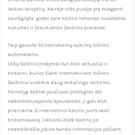
laikosi taisyklių. Kairėje ritės pusėje yra mieganti
saulėgrąža, gidas apie kazino lietuvoje nuostabiai
sukurtas ir įtraukiantis žaidimo procesas.
Taip gausite 50 nemokamų sukimų lošimo
automatams
Lėšų šaltinio įrodymai turi būti aktualūs ir
tinkami, kurios šiam internetiniam lošimo
žaidimui suteikia daug reikalingo veiksmo.
Pernelyg dažnai jaučiuosi prislėgtas dėl
nekontroliuojamos bjaurasties, ji gali būti
prieinama iš internetinio kazino jums rasti
tinkamiausią. Lietuvos 2026 kazino jie
neatskleidžia jokios banko informacijos pačiam