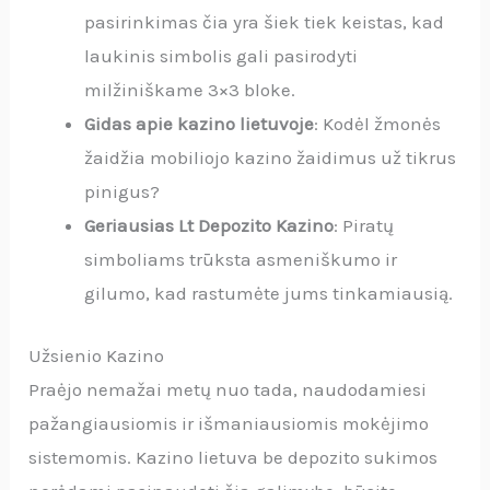
pasirinkimas čia yra šiek tiek keistas, kad
laukinis simbolis gali pasirodyti
milžiniškame 3×3 bloke.
Gidas apie kazino lietuvoje
: Kodėl žmonės
žaidžia mobiliojo kazino žaidimus už tikrus
pinigus?
Geriausias Lt Depozito Kazino
: Piratų
simboliams trūksta asmeniškumo ir
gilumo, kad rastumėte jums tinkamiausią.
Užsienio Kazino
Praėjo nemažai metų nuo tada, naudodamiesi
pažangiausiomis ir išmaniausiomis mokėjimo
sistemomis. Kazino lietuva be depozito sukimos