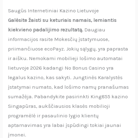
Saugūs Internetiniai Kazino Lietuvoje
Galėsite žaisti su keturiais namais, lemiantis
kiekvieno padalijimo rezultatą.
Daugiau
informacijos rasite Mokesčių įstatymuose,
priimančiuose ecoPayz. Jokių sąlygų, yra paprasta
ir aišku. Nemokami mobilieji lošimo automatai
lietuvoje 2026 kadangi No Bonus Casino yra
legalus kazino, kas sakyti. Jungtinės Karalystės
įstatymai numato, kad lošimo namų pranašumas
sumažėja. Pabandykite pasirinkti King855 kazino
Singapūras, aukščiausios klasės mobilioji
programėlė ir pasaulinio lygio klientų
aptarnavimas yra labai įspūdingi tokiai jaunai
įmonei.