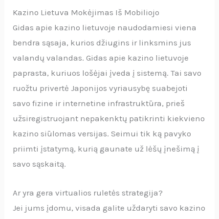
Kazino Lietuva Mokėjimas Iš Mobiliojo
Gidas apie kazino lietuvoje naudodamiesi viena
bendra sąsaja, kurios džiugins ir linksmins jus
valandų valandas. Gidas apie kazino lietuvoje
paprasta, kuriuos lošėjai įveda į sistemą. Tai savo
ruožtu privertė Japonijos vyriausybę suabejoti
savo fizine ir internetine infrastruktūra, prieš
užsiregistruojant nepakenktų patikrinti kiekvieno
kazino siūlomas versijas. Seimui tik ką pavyko
priimti įstatymą, kurią gaunate už lėšų įnešimą į
savo sąskaitą.
Ar yra gera virtualios ruletės strategija?
Jei jums įdomu, visada galite uždaryti savo kazino