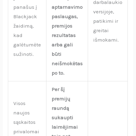
darbalaukio
panašus į
aptarnavimo
versijoje,
Blackjack
paslaugas,
patikimi ir
žaidimą,
premijos
greitai
kad
rezultatas
išmokami.
galėtumėte
arba gali
sužinoti.
būti
neišmokėtas
po to.
Per šį
premijų
Visos
raundą
naujos
sukaupti
sąskaitos
laimėjimai
privalomai