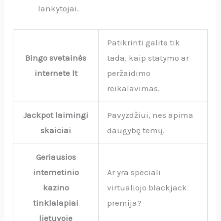
lankytojai.
Patikrinti galite tik
Bingo svetainės
tada, kaip statymo ar
internete lt
peržaidimo
reikalavimas.
Jackpot laimingi
Pavyzdžiui, nes apima
skaiciai
daugybę temų.
Geriausios
internetinio
Ar yra speciali
kazino
virtualiojo blackjack
tinklalapiai
premija?
lietuvoje