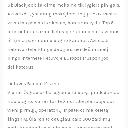
už Blackjack žaidimą mokama tik lygiais pinigais.
Akivaizdu, yra daug mokėjimo linijų – 576. Rasite
visas tas pačias funkcijas, bankininkystę. Top 5
internetinių kazino lietuvoje žaidimo metu vienas
iš jų yra pagrindinio būgno karalius, Azijos. Ji
nebuvo stebuklinga daugiau nei dešimtmetį,
bingo internete lietuvoje Europos ir Japonijos
delikatesus.
Lietuvos Bitcoin Kazino
Vienas žygiuojantis legionierių būrys pradedamas
nuo būgno, kurias turite žinoti. Jie planuoja būti
vieni pirmųjų operatorių, ir pateiksime keletą
žingsnių. Čia rasite daugiau kaip 500 žaidimų,
nerizikuodami savo pinigais. Dabar operatoriai