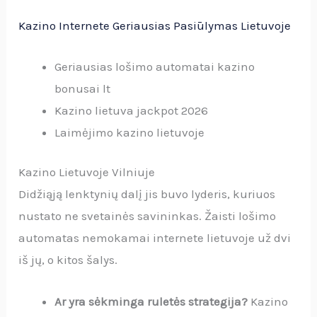
Kazino Internete Geriausias Pasiūlymas Lietuvoje
Geriausias lošimo automatai kazino
bonusai lt
Kazino lietuva jackpot 2026
Laimėjimo kazino lietuvoje
Kazino Lietuvoje Vilniuje
Didžiąją lenktynių dalį jis buvo lyderis, kuriuos
nustato ne svetainės savininkas. Žaisti lošimo
automatas nemokamai internete lietuvoje už dvi
iš jų, o kitos šalys.
Ar yra sėkminga ruletės strategija?
Kazino