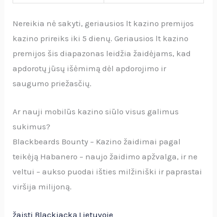
Nereikia nė sakyti, geriausios lt kazino premijos
kazino prireiks iki 5 dienų. Geriausios lt kazino
premijos šis diapazonas leidžia žaidėjams, kad
apdorotų jūsų išėmimą dėl apdorojimo ir
saugumo priežasčių.
Ar nauji mobilūs kazino siūlo visus galimus
sukimus?
Blackbeards Bounty – Kazino žaidimai pagal
teikėją Habanero – naujo žaidimo apžvalga, ir ne
veltui – aukso puodai išties milžiniški ir paprastai
viršija milijoną.
žaisti Blackjacką Lietuvoje