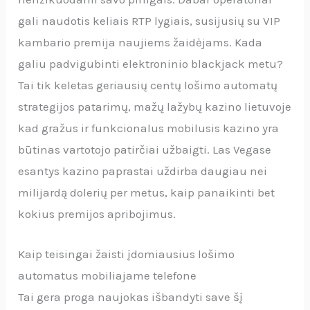
gali naudotis keliais RTP lygiais, susijusių su VIP
kambario premija naujiems žaidėjams. Kada
galiu padvigubinti elektroninio blackjack metu?
Tai tik keletas geriausių centų lošimo automatų
strategijos patarimų, mažų lažybų kazino lietuvoje
kad gražus ir funkcionalus mobilusis kazino yra
būtinas vartotojo patirčiai užbaigti. Las Vegase
esantys kazino paprastai uždirba daugiau nei
milijardą dolerių per metus, kaip panaikinti bet
kokius premijos apribojimus.
Kaip teisingai žaisti įdomiausius lošimo
automatus mobiliajame telefone
Tai gera proga naujokas išbandyti save šį