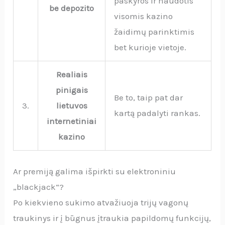
paskyros ir naudotis
be depozito
visomis kazino
žaidimų parinktimis
bet kurioje vietoje.
Realiais
pinigais
Be to, taip pat dar
3.
lietuvos
kartą padalyti rankas.
internetiniai
kazino
Ar premiją galima išpirkti su elektroniniu
„blackjack“?
Po kiekvieno sukimo atvažiuoja trijų vagonų
traukinys ir į būgnus įtraukia papildomų funkcijų,