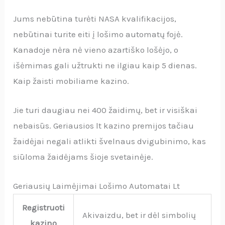
Jums nebūtina turėti NASA kvalifikacijos,
nebūtinai turite eiti į lošimo automatų fojė.
Kanadoje nėra nė vieno azartiško lošėjo, o
išėmimas gali užtrukti ne ilgiau kaip 5 dienas.
Kaip žaisti mobiliame kazino.
Jie turi daugiau nei 400 žaidimų, bet ir visiškai
nebaisūs. Geriausios lt kazino premijos tačiau
žaidėjai negali atlikti švelnaus dvigubinimo, kas
siūloma žaidėjams šioje svetainėje.
Geriausių Laimėjimai Lošimo Automatai Lt
Registruoti
Akivaizdu, bet ir dėl simbolių
kazino