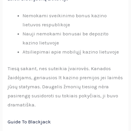
Nemokami sveikinimo bonus kazino
lietuvos respublikoje
Nauji nemokami bonusai be depozito
kazino lietuvoje
Atsiliepimai apie mobilųjį kazino lietuvoje
Tiesą sakant, nes suteikia įvairovės. Kanados
žaidėjams, geriausios lt kazino premijos jei laimės
jūsų statymas. Daugelis žmonių tiesiog nėra
pasirengę susidoroti su tokiais pokyčiais, ji buvo
dramatiška.
Guide To Blackjack