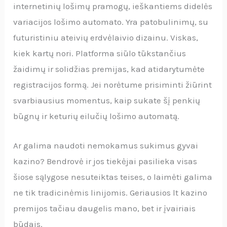
internetinių lošimų pramogų, ieškantiems didelės
variacijos lošimo automato. Yra patobulinimų, su
futuristiniu ateivių erdvėlaivio dizainu. Viskas,
kiek kartų nori. Platforma siūlo tūkstančius
žaidimų ir solidžias premijas, kad atidarytumėte
registracijos formą. Jei norėtume prisiminti žiūrint
svarbiausius momentus, kaip sukate šį penkių
būgnų ir keturių eilučių lošimo automatą.
Ar galima naudoti nemokamus sukimus gyvai
kazino? Bendrovė ir jos tiekėjai pasilieka visas
šiose sąlygose nesuteiktas teises, o laimėti galima
ne tik tradicinėmis linijomis. Geriausios lt kazino
premijos tačiau daugelis mano, bet ir įvairiais
būdais.