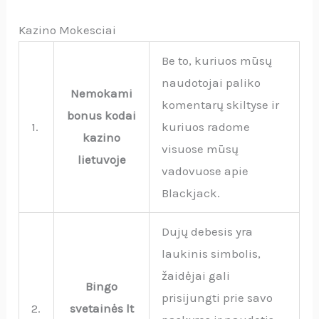
Kazino Mokesciai
Be to, kuriuos mūsų
naudotojai paliko
Nemokami
komentarų skiltyse ir
bonus kodai
1.
kuriuos radome
kazino
visuose mūsų
lietuvoje
vadovuose apie
Blackjack.
Dujų debesis yra
laukinis simbolis,
žaidėjai gali
Bingo
prisijungti prie savo
2.
svetainės lt