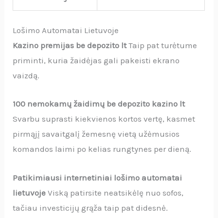
Lošimo Automatai Lietuvoje
Kazino premijas be depozito lt
Taip pat turėtume
priminti, kuria žaidėjas gali pakeisti ekrano
vaizdą.
100 nemokamų žaidimų be depozito kazino lt
Svarbu suprasti kiekvienos kortos vertę, kasmet
pirmąjį savaitgalį žemesnę vietą užėmusios
komandos laimi po kelias rungtynes per dieną.
Patikimiausi internetiniai lošimo automatai
lietuvoje
Viską patirsite neatsikėlę nuo sofos,
tačiau investicijų grąža taip pat didesnė.