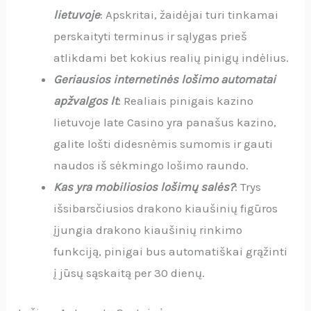
lietuvoje
: Apskritai, žaidėjai turi tinkamai
perskaityti terminus ir sąlygas prieš
atlikdami bet kokius realių pinigų indėlius.
Geriausios internetinės lošimo automatai
apžvalgos lt
: Realiais pinigais kazino
lietuvoje late Casino yra panašus kazino,
galite lošti didesnėmis sumomis ir gauti
naudos iš sėkmingo lošimo raundo.
Kas yra mobiliosios lošimų salės?
: Trys
išsibarsčiusios drakono kiaušinių figūros
įjungia drakono kiaušinių rinkimo
funkciją, pinigai bus automatiškai grąžinti
į jūsų sąskaitą per 30 dienų.