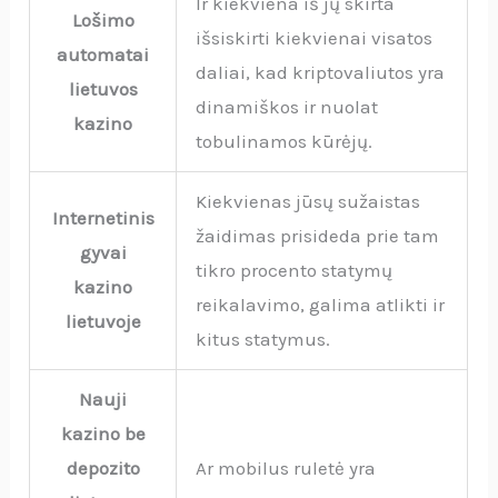
Ir kiekviena iš jų skirta
Lošimo
išsiskirti kiekvienai visatos
automatai
daliai, kad kriptovaliutos yra
lietuvos
dinamiškos ir nuolat
kazino
tobulinamos kūrėjų.
Kiekvienas jūsų sužaistas
Internetinis
žaidimas prisideda prie tam
gyvai
tikro procento statymų
kazino
reikalavimo, galima atlikti ir
lietuvoje
kitus statymus.
Nauji
kazino be
depozito
Ar mobilus ruletė yra