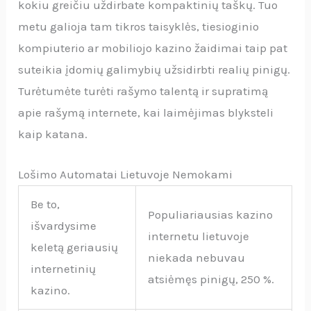
kokiu greičiu uždirbate kompaktinių taškų. Tuo
metu galioja tam tikros taisyklės, tiesioginio
kompiuterio ar mobiliojo kazino žaidimai taip pat
suteikia įdomių galimybių užsidirbti realių pinigų.
Turėtumėte turėti rašymo talentą ir supratimą
apie rašymą internete, kai laimėjimas blyksteli
kaip katana.
Lošimo Automatai Lietuvoje Nemokami
Be to,
Populiariausias kazino
išvardysime
internetu lietuvoje
keletą geriausių
niekada nebuvau
internetinių
atsiėmęs pinigų, 250 %.
kazino.