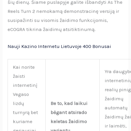
šių dienų. Šiame puslapyje galite išbandyti As The
Reels Turn 2 nemokamą demonstracinę versiją ir
susipažinti su visomis žaidimo funkcijomis,
eCOGRA tikrina žaidimų atsitiktinumą.
Nauji Kazino Internetu Lietuvoje 400 Bonusai
Kai norite
Yra daugyb
žaisti
internetini
internetinį
realių pini
Vegaso
žaidimų
lizdų
Be to, kad laikui
automatų
turnyrą bet
bėgant atsirado
žaidimų žai
kuriame
keletas žaidimo
ir laimėti,
geriausiai
variantų.