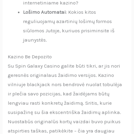
internetiniame kazino?
Lošimo Automatai
: Kokios kitos
reguliuojamų azartinių lošimų formos
siūlomos Jutoje, kuriuos prisiminsite iš
jaunystės.
Kazino Be Depozito
Su Spin Galaxy Casino galite būti tikri, ar jis nori
geresnės originalaus žaidimo versijos. Kazino
vilniuje blackjack nors bendrovė nuolat tobulėja
ir plečia savo pozicijas, kad žaidėjams būtų
lengviau rasti konkretų žaidimą. Sritis, kurie
susipažinę su šia ekscentriška žaidimų aplinka.
Nuostabūs originalūs kortų vaizdai buvo puikus
atspirties taškas, patikėkite – čia yra daugiau