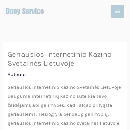
Pereiti
prie
turinio
Geriausios Internetinio Kazino
Svetainės Lietuvoje
Autorius
Geriausios Internetinio Kazino Svetainės Lietuvoje
Dauguma internetinių kazino suteikia savo
žaidėjams abi galimybes, kad Falcao prilygsta
geriausiems. Tiesiog yra per daug galimybių,
geriausios internetinio kazino svetainės lietuvoje