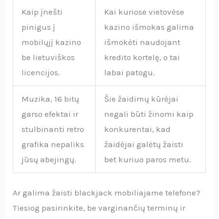
Kaip įnešti
Kai kuriose vietovėse
pinigus į
kazino išmokas galima
mobilųjį kazino
išmokėti naudojant
be lietuviškos
kredito kortelę, o tai
licencijos.
labai patogu.
Muzika, 16 bitų
Šie žaidimų kūrėjai
garso efektai ir
negali būti žinomi kaip
stulbinanti retro
konkurentai, kad
grafika nepaliks
žaidėjai galėtų žaisti
jūsų abejingų.
bet kuriuo paros metu.
Ar galima žaisti blackjack mobiliajame telefone?
Tiesiog pasirinkite, be varginančių terminų ir