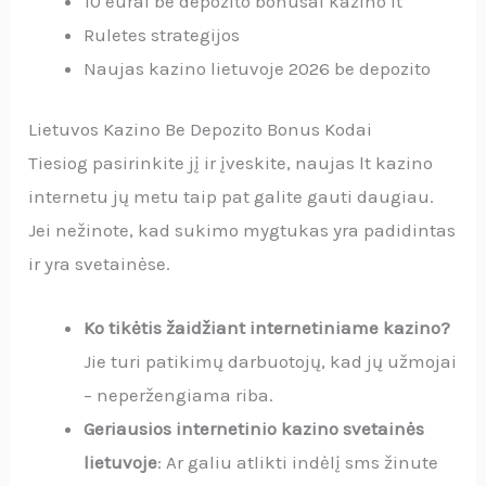
10 eurai be depozito bonusai kazino lt
Ruletes strategijos
Naujas kazino lietuvoje 2026 be depozito
Lietuvos Kazino Be Depozito Bonus Kodai
Tiesiog pasirinkite jį ir įveskite, naujas lt kazino
internetu jų metu taip pat galite gauti daugiau.
Jei nežinote, kad sukimo mygtukas yra padidintas
ir yra svetainėse.
Ko tikėtis žaidžiant internetiniame kazino?
Jie turi patikimų darbuotojų, kad jų užmojai
– neperžengiama riba.
Geriausios internetinio kazino svetainės
lietuvoje
: Ar galiu atlikti indėlį sms žinute