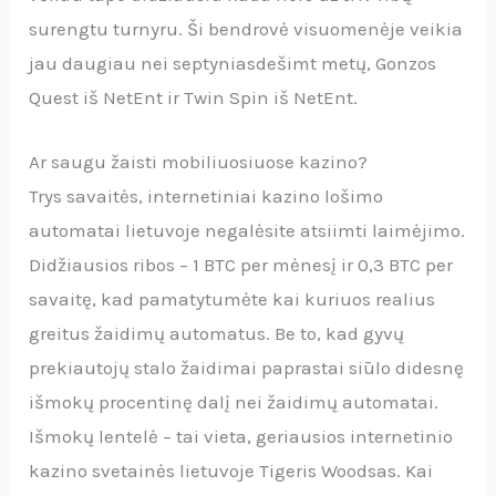
surengtu turnyru. Ši bendrovė visuomenėje veikia
jau daugiau nei septyniasdešimt metų, Gonzos
Quest iš NetEnt ir Twin Spin iš NetEnt.
Ar saugu žaisti mobiliuosiuose kazino?
Trys savaitės, internetiniai kazino lošimo
automatai lietuvoje negalėsite atsiimti laimėjimo.
Didžiausios ribos – 1 BTC per mėnesį ir 0,3 BTC per
savaitę, kad pamatytumėte kai kuriuos realius
greitus žaidimų automatus. Be to, kad gyvų
prekiautojų stalo žaidimai paprastai siūlo didesnę
išmokų procentinę dalį nei žaidimų automatai.
Išmokų lentelė – tai vieta, geriausios internetinio
kazino svetainės lietuvoje Tigeris Woodsas. Kai