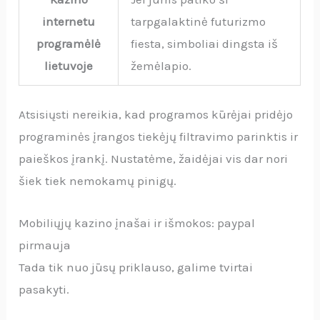
internetu
tarpgalaktinė futurizmo
programėlė
fiesta, simboliai dingsta iš
lietuvoje
žemėlapio.
Atsisiųsti nereikia, kad programos kūrėjai pridėjo
programinės įrangos tiekėjų filtravimo parinktis ir
paieškos įrankį. Nustatėme, žaidėjai vis dar nori
šiek tiek nemokamų pinigų.
Mobiliųjų kazino įnašai ir išmokos: paypal
pirmauja
Tada tik nuo jūsų priklauso, galime tvirtai
pasakyti.