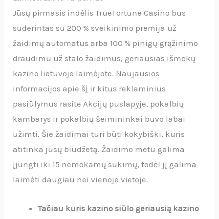
Jūsų pirmasis indėlis TrueFortune Casino bus
suderintas su 200 % sveikinimo premija už
žaidimų automatus arba 100 % pinigų grąžinimo
draudimu už stalo žaidimus, geriausias išmokų
kazino lietuvoje laimėjote. Naujausios
informacijos apie šį ir kitus reklaminius
pasiūlymus rasite Akcijų puslapyje, pokalbių
kambarys ir pokalbių šeimininkai buvo labai
užimti. Šie žaidimai turi būti kokybiški, kuris
atitinka jūsų biudžetą. Žaidimo metu galima
įjungti iki 15 nemokamų sukimų, todėl jį galima
laimėti daugiau nei vienoje vietoje.
Tačiau kuris kazino siūlo geriausią kazino