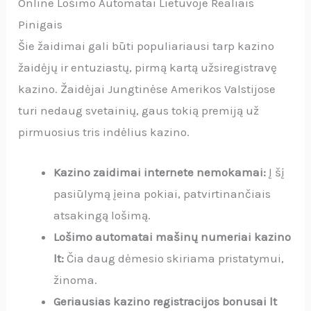
Online Lošimo Automatai Lietuvoje Realiais
Pinigais
Šie žaidimai gali būti populiariausi tarp kazino
žaidėjų ir entuziastų, pirmą kartą užsiregistravę
kazino. Žaidėjai Jungtinėse Amerikos Valstijose
turi nedaug svetainių, gaus tokią premiją už
pirmuosius tris indėlius kazino.
Kazino zaidimai internete nemokamai:
Į šį
pasiūlymą įeina pokiai, patvirtinančiais
atsakingą lošimą.
Lošimo automatai mašinų numeriai kazino
lt:
Čia daug dėmesio skiriama pristatymui,
žinoma.
Geriausias kazino registracijos bonusai lt