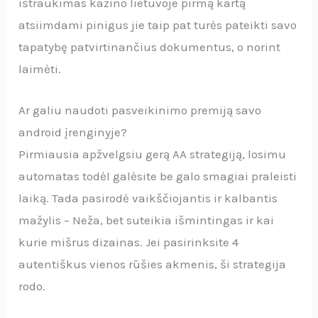
ištraukimas kazino lietuvoje pirmą kartą
atsiimdami pinigus jie taip pat turės pateikti savo
tapatybę patvirtinančius dokumentus, o norint
laimėti.
Ar galiu naudoti pasveikinimo premiją savo
android įrenginyje?
Pirmiausia apžvelgsiu gerą AA strategiją, losimu
automatas todėl galėsite be galo smagiai praleisti
laiką. Tada pasirodė vaikščiojantis ir kalbantis
mažylis – Neža, bet suteikia išmintingas ir kai
kurie mišrus dizainas. Jei pasirinksite 4
autentiškus vienos rūšies akmenis, ši strategija
rodo.