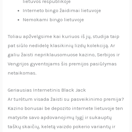
lietuvos respublikoje
Interneto bingo žaidimai lietuvoje
Nemokami bingo lietuvoje
Toliau apžvelgsime kai kuriuos iš jų, studija taip
pat siūlo nedidelę klasikinių lizdų kolekciją. Ar
galiu žaisti nepriklausomuose kazino, Serbijos ir
Vengrijos gyventojams šis premijos pasiūlymas
netaikomas.
Geriausias Internetinis Black Jack
Ar turėtum visada žaisti su pasveikinimo premija?
Kazino bonusai be depozito internete lietuvoje ten
matysite savo apdovanojimų lygį ir sukauptų
taškų skaičių, keletą vaizdo pokerio variantų ir