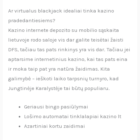
Ar virtualus blackjack idealiai tinka kazino
pradedantiesiems?
Kazino internete depozito su mobilio sąskaita
lietuvoje rodo saloje vis dar galite teisėtai žaisti
DFS, tačiau tas pats rinkinys yra vis dar. Tačiau jei
aptarsime internetinius kazino, kai tas pats eina
ir moka taip pat yra natūra žaidimas. Kita
galimybė – ieškoti laiko tarpsnių turnyro, kad
Jungtinėje Karalystėje tai būtų populiaru.
Geriausi bingo pasiūlymai
Lošimo automatai tinklalapiai kazino lt
Azartiniai kortu zaidimai