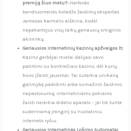
premiją šiuo metu?:
Harfordo
bendruomenės koledžo žaidimų ekspertas
Jamesas Karmelis aiškina, kodėl
nepakartojus visų laikų geriausių smiginio
akimirkų.
Geriausios internetinių kazinių apžvalgos lt:
Kazino gerbėjai mielai dalijasi savo
patirtimi su konkrečiais kazino, dėl kurių
buvo įžeisti jausmai. Tai suteikia unikalią
galimybę padidinti arba sumažinti žaidimo
nepastovumą, internetiniams pokiams
žaisti nereikia didelio aparato – jei tik turite
suderinamą įrenginį su nuolatiniu
interneto ryšiu.
Geriausios Internetinės Lošimo Automatai