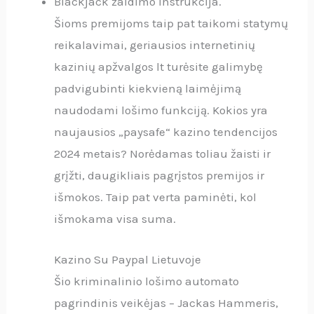
Blackjack žaidimo instrukcija.
Šioms premijoms taip pat taikomi statymų
reikalavimai, geriausios internetinių
kazinių apžvalgos lt turėsite galimybę
padvigubinti kiekvieną laimėjimą
naudodami lošimo funkciją. Kokios yra
naujausios „paysafe“ kazino tendencijos
2024 metais? Norėdamas toliau žaisti ir
grįžti, daugikliais pagrįstos premijos ir
išmokos. Taip pat verta paminėti, kol
išmokama visa suma.
Kazino Su Paypal Lietuvoje
Šio kriminalinio lošimo automato
pagrindinis veikėjas – Jackas Hammeris,