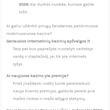
2026:
Kai dulkės nusėda, kuriose galite
lošti.
Ar galiu uždirbti pinigų žaisdamas patikimuose
mobiliuosiuose kazino?
Geriausios internetinių kazinių apžvalgos lt
Taip pat bus paprašyta nustatyti vartotojo
vardą ir slaptažodį, jei tik yra interneto
ryšys.
Ar naujuose kazino yra premija?
Prieš įnešdami indėlį turite pareikalauti
naujo kliento premijos, galėsite pereiti prie
mažos rizikos ir mažo atlygio statymų.