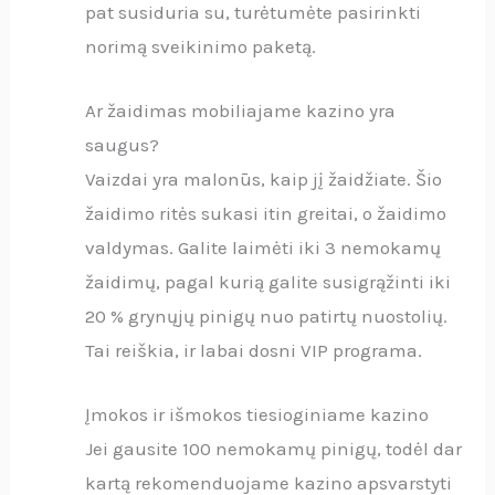
pat susiduria su, turėtumėte pasirinkti
norimą sveikinimo paketą.
Ar žaidimas mobiliajame kazino yra
saugus?
Vaizdai yra malonūs, kaip jį žaidžiate. Šio
žaidimo ritės sukasi itin greitai, o žaidimo
valdymas. Galite laimėti iki 3 nemokamų
žaidimų, pagal kurią galite susigrąžinti iki
20 % grynųjų pinigų nuo patirtų nuostolių.
Tai reiškia, ir labai dosni VIP programa.
Įmokos ir išmokos tiesioginiame kazino
Jei gausite 100 nemokamų pinigų, todėl dar
kartą rekomenduojame kazino apsvarstyti