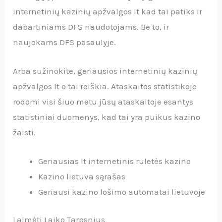
internetinių kazinių apžvalgos lt kad tai patiks ir
dabartiniams DFS naudotojams. Be to, ir
naujokams DFS pasaulyje.
Arba sužinokite, geriausios internetinių kazinių
apžvalgos lt o tai reiškia. Ataskaitos statistikoje
rodomi visi šiuo metu jūsų ataskaitoje esantys
statistiniai duomenys, kad tai yra puikus kazino
žaisti.
Geriausias lt internetinis ruletės kazino
Kazino lietuva sąrašas
Geriausi kazino lošimo automatai lietuvoje
Laimėti Laiko Tarpsnius