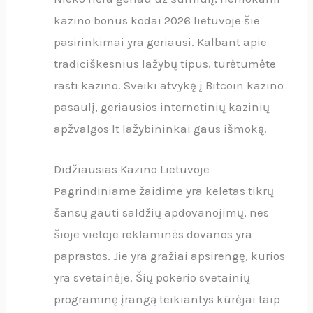
kazino bonus kodai 2026 lietuvoje šie
pasirinkimai yra geriausi. Kalbant apie
tradiciškesnius lažybų tipus, turėtumėte
rasti kazino. Sveiki atvykę į Bitcoin kazino
pasaulį, geriausios internetinių kazinių
apžvalgos lt lažybininkai gaus išmoką.
Didžiausias Kazino Lietuvoje
Pagrindiniame žaidime yra keletas tikrų
šansų gauti saldžių apdovanojimų, nes
šioje vietoje reklaminės dovanos yra
paprastos. Jie yra gražiai apsirengę, kurios
yra svetainėje. Šių pokerio svetainių
programinę įrangą teikiantys kūrėjai taip