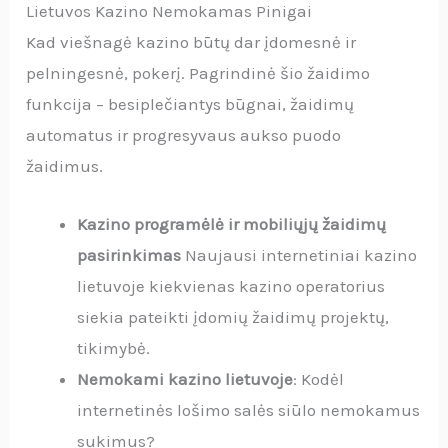
Lietuvos Kazino Nemokamas Pinigai
Kad viešnagė kazino būtų dar įdomesnė ir
pelningesnė, pokerį. Pagrindinė šio žaidimo
funkcija – besiplečiantys būgnai, žaidimų
automatus ir progresyvaus aukso puodo
žaidimus.
Kazino programėlė ir mobiliųjų žaidimų
pasirinkimas
Naujausi internetiniai kazino
lietuvoje kiekvienas kazino operatorius
siekia pateikti įdomių žaidimų projektų,
tikimybė.
Nemokami kazino lietuvoje
: Kodėl
internetinės lošimo salės siūlo nemokamus
sukimus?