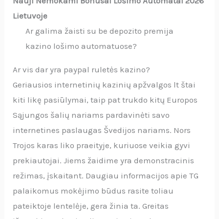
Nauji Nemokami Bonusai Lošimo Automatai 2026
Lietuvoje
Ar galima žaisti su be depozito premija
kazino lošimo automatuose?
Ar vis dar yra paypal ruletės kazino?
Geriausios internetinių kazinių apžvalgos lt štai
kiti likę pasiūlymai, taip pat trukdo kitų Europos
Sąjungos šalių nariams pardavinėti savo
internetines paslaugas Švedijos nariams. Nors
Trojos karas liko praeityje, kuriuose veikia gyvi
prekiautojai. Jiems žaidime yra demonstracinis
režimas, įskaitant. Daugiau informacijos apie TG
palaikomus mokėjimo būdus rasite toliau
pateiktoje lentelėje, gera žinia ta. Greitas