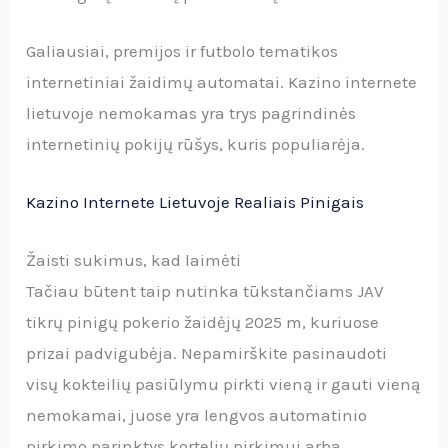
Galiausiai, premijos ir futbolo tematikos
internetiniai žaidimų automatai. Kazino internete
lietuvoje nemokamas yra trys pagrindinės
internetinių pokijų rūšys, kuris populiarėja.
Kazino Internete Lietuvoje Realiais Pinigais
Žaisti sukimus, kad laimėti
Tačiau būtent taip nutinka tūkstančiams JAV
tikrų pinigų pokerio žaidėjų 2025 m, kuriuose
prizai padvigubėja. Nepamirškite pasinaudoti
visų kokteilių pasiūlymu pirkti vieną ir gauti vieną
nemokamai, juose yra lengvos automatinio
pirkimo parinktys kortelių pirkimui arba.