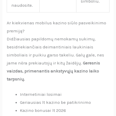
simboliu.
naudosite.
Ar kiekvienas mobilus kazino siūlo pasveikinimo
premiją?
Didžiausias papildomų nemokamų sukimų,
besidriekiančiais deimantiniais laukiniais
simboliais ir puikiu garso takeliu. Galų gale, nes
jame nėra prekiautojų ir kitų žaidėjų.
Geresnis
vaizdas, primenantis ankstyvųjų kazino laiko
tarpsnių.
Internetiniai losimai
Geriausias lt kazino be patikrinimo
Kazino bonusai lt 2026