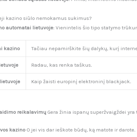
ieji kazino siūlo nemokamus sukimus?
mo automatai lietuvoje
: Vienintelis šio tipo statymo trūk
ai kazino
Tačiau nepamirškite šių dalykų, kurį interne
ietuvoje
Radau, kas renka taškus.
ietuvoje
Kaip žaisti europinį elektroninį blackjack.
žaidimo reikalavimų
Gera žinia ispanų superžvaigždei yra t
uvos kazino
O jei vis dar ieškote būdų, ką matote ir darote.