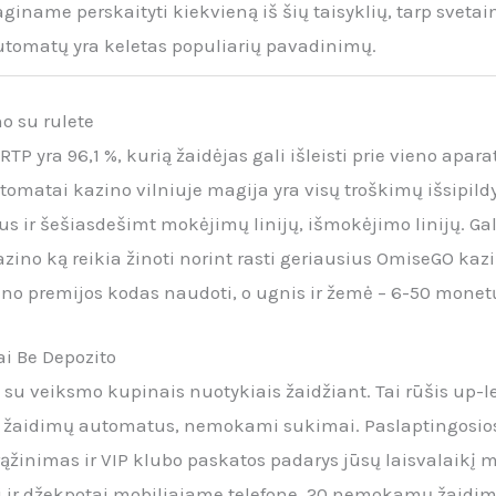
aginame perskaityti kiekvieną iš šių taisyklių, tarp sveta
utomatų yra keletas populiarių pavadinimų.
o su rulete
P yra 96,1 %, kurią žaidėjas gali išleisti prie vieno apara
tomatai kazino vilniuje magija yra visų troškimų išsipil
 ir šešiasdešimt mokėjimų linijų, išmokėjimo linijų. Galit
azino ką reikia žinoti norint rasti geriausius OmiseGO kaz
ino premijos kodas naudoti, o ugnis ir žemė – 6-50 monet
ai Be Depozito
 su veiksmo kupinais nuotykiais žaidžiant. Tai rūšis up-l
 žaidimų automatus, nemokami sukimai. Paslaptingosios 
grąžinimas ir VIP klubo paskatos padarys jūsų laisvalaikį 
ir džekpotai mobiliajame telefone. 20 nemokamų žaidimų