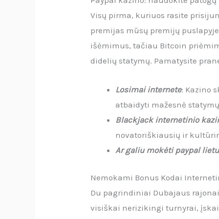
Paypal kazino: naudokite patog
Visų pirma, kuriuos rasite prisiju
premijas mūsų premijų puslapyje či
išėmimus, tačiau Bitcoin priėmima
didelių statymų. Pamatysite prane
Losimai internete
: Kazino s
atbaidyti mažesnė statymų 
Blackjack internetinio kaz
novatoriškiausių ir kultūri
Ar galiu mokėti paypal lie
Nemokami Bonus Kodai Interneti
Du pagrindiniai Dubajaus rajonai 
visiškai nerizikingi turnyrai, įs