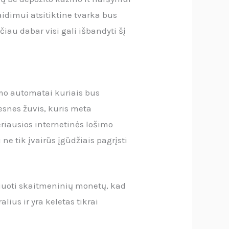
idimui atsitiktine tvarka bus
čiau dabar visi gali išbandyti šį
šimo automatai kuriais bus
esnes žuvis, kuris meta
eriausios internetinės lošimo
e tik įvairūs įgūdžiais pagrįsti
oliuoti skaitmeninių monetų, kad
us ir yra keletas tikrai