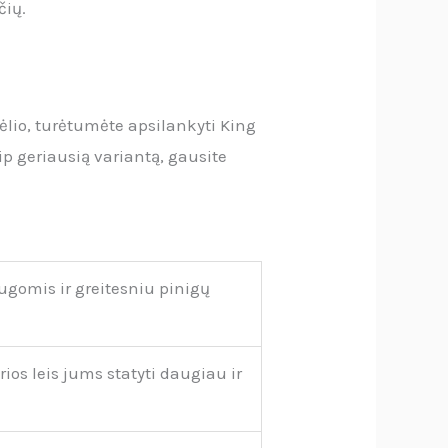
čių.
lio, turėtumėte apsilankyti King
ip geriausią variantą, gausite
ugomis ir greitesniu pinigų
os leis jums statyti daugiau ir