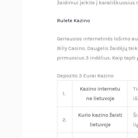
žaidimui įeikite į karališkuosius
Rulete Kazino
Geriausios internetinės lošimo a
Billy Casino. Daugelis žaidėjų te
pirmuosius 3 indėlius. Kaip tapti
Depozito 3 Eurai Kazino
Kazino internetu
T
1.
ne lietuvoje
i
Kurio kazino žaisti
Š
2.
lietuvoje
il