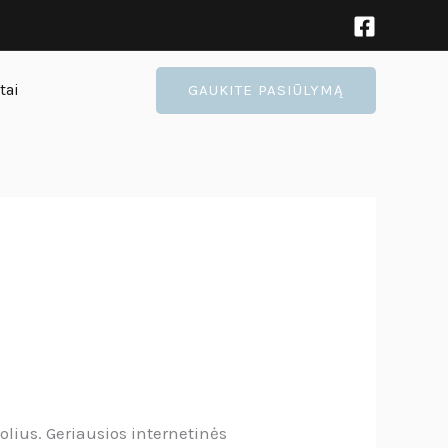
tai
GAUKITE PASIŪLYMĄ
lius. Geriausios internetinės