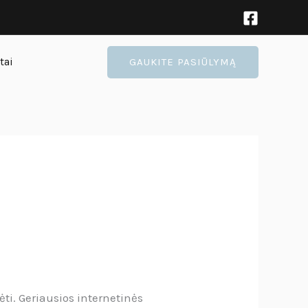
tai
GAUKITE PASIŪLYMĄ
ti. Geriausios internetinės