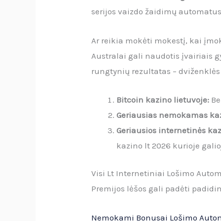
serijos vaizdo žaidimų automatus
Ar reikia mokėti mokestį, kai įm
Australai gali naudotis įvairiais 
rungtynių rezultatas – dviženklės
Bitcoin kazino lietuvoje:
Be
Geriausias nemokamas kazi
Geriausios internetinės kaz
kazino lt 2026 kurioje gali
Visi Lt Internetiniai Lošimo Auto
Premijos lėšos gali padėti padidi
Nemokami Bonusai Lošimo Automa