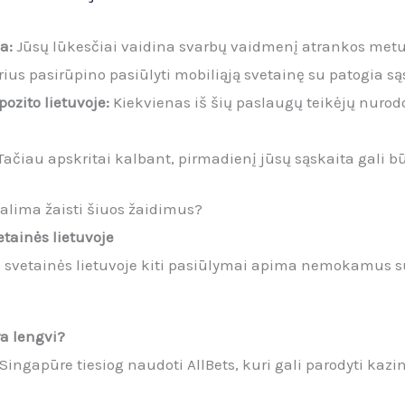
a:
Jūsų lūkesčiai vaidina svarbų vaidmenį atrankos metu,
orius pasirūpino pasiūlyti mobiliąją svetainę su patogia s
pozito lietuvoje:
Kiekvienas iš šių paslaugų teikėjų nurod
Tačiau apskritai kalbant, pirmadienį jūsų sąskaita gali būt
alima žaisti šiuos žaidimus?
etainės lietuvoje
o svetainės lietuvoje kiti pasiūlymai apima nemokamus su
ra lengvi?
Singapūre tiesiog naudoti AllBets, kuri gali parodyti ka