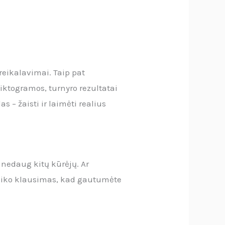
reikalavimai. Taip pat
piktogramos, turnyro rezultatai
 – žaisti ir laimėti realius
a nedaug kitų kūrėjų. Ar
 laiko klausimas, kad gautumėte