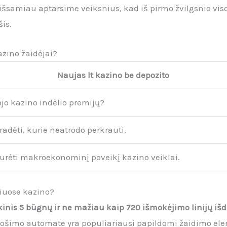
 išsamiau aptarsime veiksnius, kad iš pirmo žvilgsnio vi
is.
kazino žaidėjai?
Naujas lt kazino be depozito
ojo kazino indėlio premijų?
adėti, kurie neatrodo perkrauti.
 turėti makroekonominį poveikį kazino veiklai.
niuose kazino?
nis 5 būgnų ir ne mažiau kaip 720 išmokėjimo linijų išdė
Lošimo automate yra populiariausi papildomi žaidimo elem