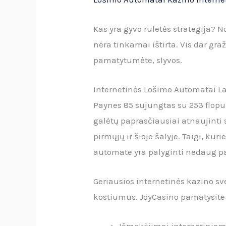
Kas yra gyvo ruletės strategija? 
nėra tinkamai ištirta. Vis dar gra
pamatytumėte, slyvos.
Internetinės Lošimo Automatai La
Paynes 85 sujungtas su 253 flopu, 
galėtų paprasčiausiai atnaujinti s
pirmųjų ir šioje šalyje. Taigi, ku
automate yra palyginti nedaug pa
Geriausios internetinės kazino sv
kostiumus. JoyCasino pamatysite 