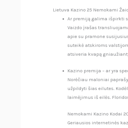
Lietuva Kazino 25 Nemokami Žai
Ar premiją galima išpirkti
Vaizdo įrašas transliuojam
apie su pramone susijusius
suteikė atskiroms valstijom
atsiveria kvapą gniaužiant
Kazino premija – ar yra sp
Norėčiau maloniai paprašyt
užpildyti šias eilutes. Kodė
laimėjimus iš eilės. Florido
Nemokami Kazino Kodai 20
Geriausios internetinės kazi