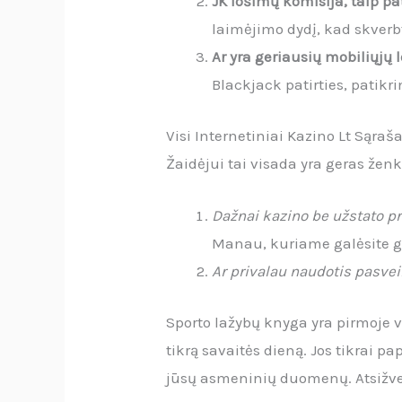
JK lošimų komisija, taip pa
laimėjimo dydį, kad skverb
Ar yra geriausių mobiliųjų
Blackjack patirties, patikri
Visi Internetiniai Kazino Lt Sąraš
Žaidėjui tai visada yra geras žen
Dažnai kazino be užstato p
Manau, kuriame galėsite ga
Ar privalau naudotis pasve
Sporto lažybų knyga yra pirmoje v
tikrą savaitės dieną. Jos tikrai 
jūsų asmeninių duomenų. Atsižvel