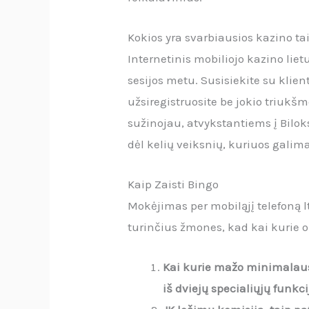
Kokios yra svarbiausios kazino ta
Internetinis mobiliojo kazino lietu
sesijos metu. Susisiekite su klie
užsiregistruosite be jokio triukš
sužinojau, atvykstantiems į Biloks
dėl kelių veiksnių, kuriuos galima
Kaip Zaisti Bingo
Mokėjimas per mobiląjį telefoną l
turinčius žmones, kad kai kurie op
Kai kurie mažo minimalaus 
iš dviejų specialiųjų funkci