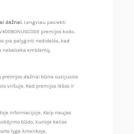
bai dažnai.
Lengviau pasiekti
ia JAV400BONUSCODE premijos kodo.
s yra palyginti nedidelės, kad
ne nebelieka emblemų.
ų premijos dažnai būna susijusios
o viršuje. Kad premijos lėšos ir
toje informacijoje. Kaip naujas
mokėjimo būdo, kurioje kelios
porto lyga Amerikoje.