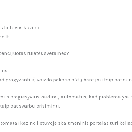
s lietuvos kazino
no lt
licencijuotas ruletės svetaines?
lius
d pragyventi iš vaizdo pokerio būtų bent jau taip pat su
mus progresyvius žaidimų automatus, kad problema yra pa
 taip pat svarbu prisiminti.
omatai kazino lietuvoje skaitmeninis portalas turi kelias o