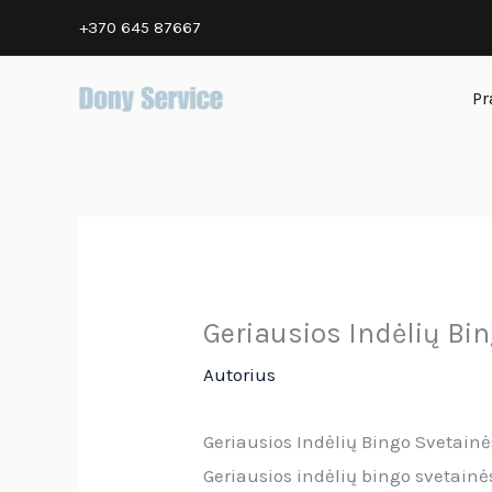
Pereiti
+370 645 87667
prie
turinio
Pr
Geriausios Indėlių Bi
Autorius
Geriausios Indėlių Bingo Svetainė
Geriausios indėlių bingo svetainės 