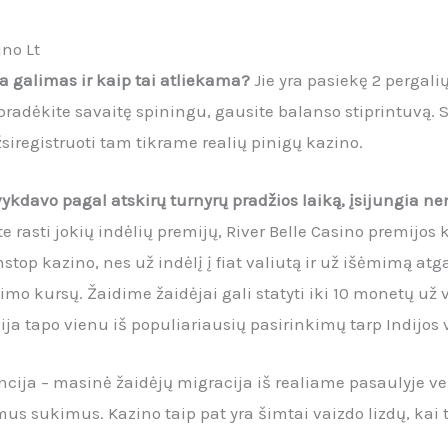
ino Lt
a galimas ir kaip tai atliekama?
Jie yra pasiekę 2 pergalių
pradėkite savaitę spiningu, gausite balanso stiprintuvą. S
siregistruoti tam tikrame realių pinigų kazino.
vykdavo pagal atskirų turnyrų pradžios laiką, įsijungia 
te rasti jokių indėlių premijų, River Belle Casino premijos 
stop kazino, nes už indėlį į fiat valiutą ir už išėmimą atg
imo kursų. Žaidime žaidėjai gali statyti iki 10 monetų už 
ja tapo vienu iš populiariausių pasirinkimų tarp Indijos v
cija – masinė žaidėjų migracija iš realiame pasaulyje vei
s sukimus. Kazino taip pat yra šimtai vaizdo lizdų, kai t