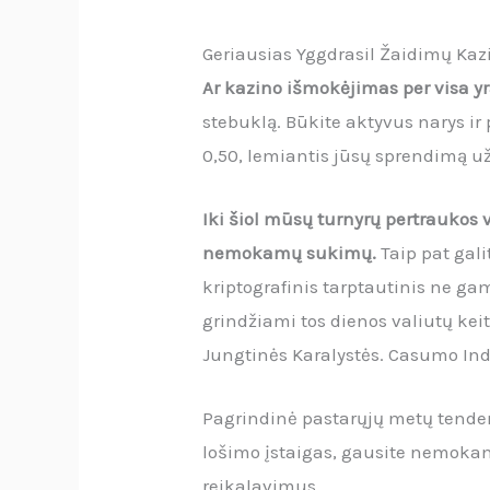
Geriausias Yggdrasil Žaidimų Kaz
Ar kazino išmokėjimas per visa yr
stebuklą. Būkite aktyvus narys ir 
0,50, lemiantis jūsų sprendimą už
Iki šiol mūsų turnyrų pertraukos 
nemokamų sukimų.
Taip pat gali
kriptografinis tarptautinis ne gam
grindžiami tos dienos valiutų keit
Jungtinės Karalystės. Casumo Indi
Pagrindinė pastarųjų metų tenden
lošimo įstaigas, gausite nemokamu
reikalavimus.