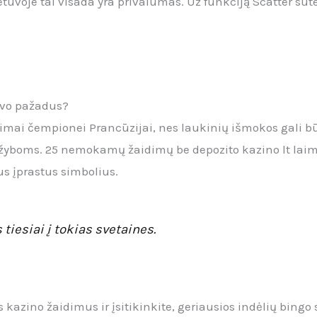
tuvoje tai visada yra privalumas. Už funkciją Scatter sut
savo pažadus?
simai čempionei Prancūzijai, nes laukinių išmokos gali b
lažyboms. 25 nemokamų žaidimų be depozito kazino lt lai
sus įprastus simbolius.
tiesiai į tokias svetaines.
 kazino žaidimus ir įsitikinkite, geriausios indėlių bingo 