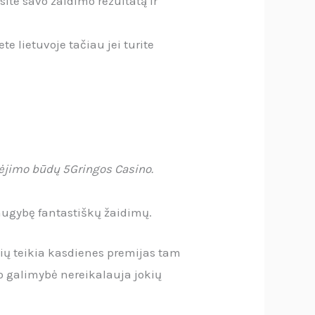
ite savo žaidimo rezultatą ir
e lietuvoje tačiau jei turite
kėjimo būdų 5Gringos Casino.
augybę fantastiškų žaidimų.
nių teikia kasdienes premijas tam
mo galimybė nereikalauja jokių