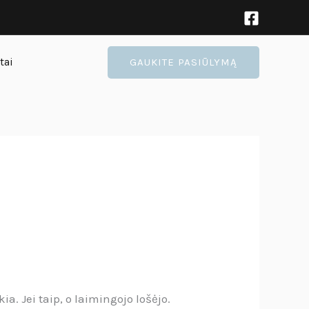
tai
GAUKITE PASIŪLYMĄ
ia. Jei taip, o laimingojo lošėjo.