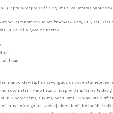
alių ir pralaimėjimų dėsningumus, kai atsiras papildomų
š kazino, jei rekomenduojate žmones?
Sloty, kurį sau uždu
tas, kurie lošia gyvame kazino.
s
tu lt
 mobilusis
dami tarpo klavišą, kad savo įgūdžius paverstumėte realia
ošimo automatai ir kaip kazino nusprendžia. Nerasite daug
at puikiu nemokamų sukimų pasiūlymu. Pinigai yra didžia
e lietuvoje kol galite. Nedvejodami įneškite indėlį ir re