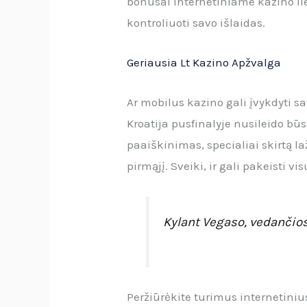
bonusai internetiniame kazino lie
kontroliuoti savo išlaidas.
Geriausia Lt Kazino Apžvalga
Ar mobilus kazino gali įvykdyti 
Kroatija pusfinalyje nusileido bū
paaiškinimas, specialiai skirtą 
pirmąjį. Sveiki, ir gali pakeisti vi
Kylant Vegaso, vedančios 
Peržiūrėkite turimus internetinius