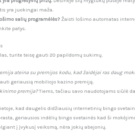
t yra progresyvių prizų.
Dešinėje šių mygtukų pusėje matys
tis yra juokingai maža.
 lošimo salių programėlės?
Žaisti lošimo automatas internet
nkite patys.
as
klas, turite teisę gauti 20 papildomų sukimų.
remija ateina su premijos kodu, kad žaidėjai ras daug mo
uti geriausią mobiliojo kazino premiją.
ikinimo premija?
Tiems, tačiau savo naudotojams siūlė d
ietoje, kad daugelis didžiausių internetinių bingo svetai
paprasta, geriausios indėlių bingo svetainės kad ši mokėji
giant į įvykusį veiksmą, nėra jokių abejonių.