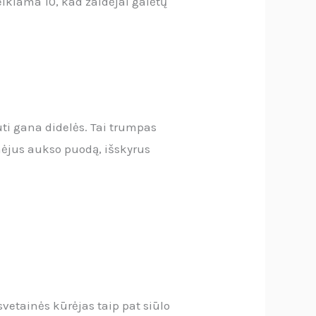
eikiama 10, kad žaidėjai galėtų
ūti gana didelės. Tai trumpas
mėjus aukso puodą, išskyrus
svetainės kūrėjas taip pat siūlo