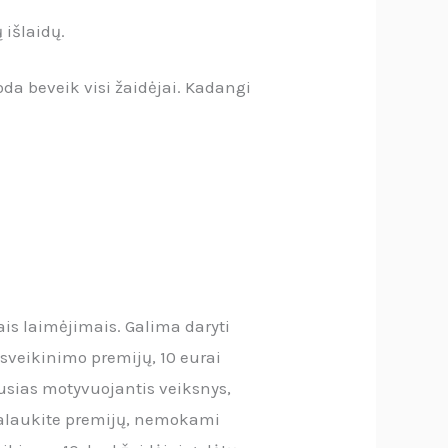
 išlaidų.
oda beveik visi žaidėjai. Kadangi
is laimėjimais. Galima daryti
 sveikinimo premijų, 10 eurai
usias motyvuojantis veiksnys,
ikalaukite premijų, nemokami