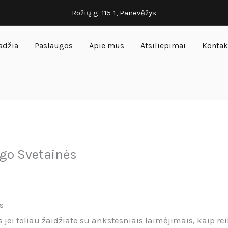
Rožių g. 115-1, Panevėžys
adžia
Paslaugos
Apie mus
Atsiliepimai
Kontak
ngo Svetainės
s
jei toliau žaidžiate su ankstesniais laimėjimais, kaip reik