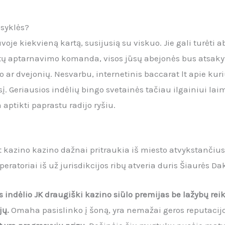
isyklės?
voje kiekvieną kartą, susijusią su viskuo. Jie gali turėti 
ntų aptarnavimo komanda, visos jūsų abejonės bus atsakyto
mo ar dvejonių. Nesvarbu, internetinis baccarat lt apie ku
į. Geriausios indėlių bingo svetainės tačiau ilgainiui laim
 aptikti paprastu radijo ryšiu.
t kazino kazino dažnai pritraukia iš miesto atvykstančius
eratoriai iš už jurisdikcijos ribų atveria duris Šiaurės D
indėlio JK draugiški kazino siūlo premijas be lažybų reik
jų.
Omaha pasislinko į šoną, yra nemažai geros reputacijo