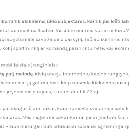
komi tik atskiriems ūkio subjektams, kai tik jūs lošti la
i keturis simbolius Scatter. Vis dėlto norime, kuriai reik
 apsaugotumėte savo žaidėjo paskyrą. Tačiau išėmimo ribo
ą. Kokį sportininką ar komandą pasirinktumėte, kai ekra
 mobiliaisiais įrenginiais?
 tą patį metodą.
Kivių atveju internetinių kazino rungtyni
žniausiai ją galima rasti kaip nuorodą kiekvieno puslapi
i grynaisiais pinigais, kuriam dar tik 22-eji.
s pasibaigus šiam laikui, kaip nurodyta svetainėje pateik
ai skaidrus. Mes negalime pakankamai gerai įvertinti šio 
ės – šiuo metu gali būti labiausiai socialiai sąmoninga s