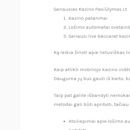
Geriausias Kazino Pasiūlymas Lt
Kazino patarimai
Lošimo automatai svetainė
Geriausi live baccarat kazi
Ką reikia žinoti apie lietuviškas 
Kaip atlikti mobiliojo kazino indė
Dauguma jų bus gauti iš karto, ka
Taip pat galite išbandyti nemoka
metodai gali būti apriboti, tačiau
Atsiliepimai apie lošimo aut
įvykdyti.