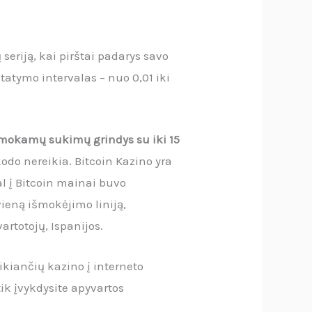
 seriją, kai pirštai padarys savo
tatymo intervalas – nuo 0,01 iki
nemokamų sukimų grindys su iki 15
kodo nereikia. Bitcoin Kazino yra
al į Bitcoin mainai buvo
vieną išmokėjimo liniją,
artotojų, Ispanijos.
kiančių kazino į interneto
ik įvykdysite apyvartos