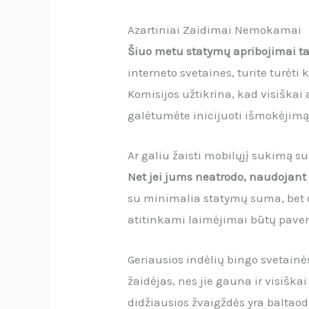
Azartiniai Zaidimai Nemokamai
Šiuo metu statymų apribojimai tai
interneto svetaines, turite turėt
Komisijos užtikrina, kad visiškai
galėtumėte inicijuoti išmokėjim
Ar galiu žaisti mobilųjį sukimą su
Net jei jums neatrodo, naudojant
su minimalia statymų suma, bet da
atitinkami laimėjimai būtų paverst
Geriausios indėlių bingo svetainė
žaidėjas, nes jie gauna ir visišk
didžiausios žvaigždės yra baltaod