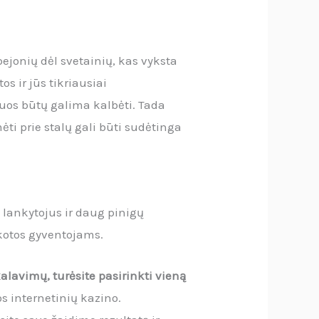
abejonių dėl svetainių, kas vyksta
s ir jūs tikriausiai
riuos būtų galima kalbėti. Tada
ėti prie stalų gali būti sudėtinga
 lankytojus ir daug pinigų
akotos gyventojams.
alavimų, turėsite pasirinkti vieną
s internetinių kazino.