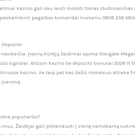
etiniai kazino gali sau leisti mokėti tokias stulbinančia
e paskambinti pagalbos komandai numeriu 0808 238 9836
e Depozito
a nesikeičia. Įvairių kūrėjų žaidimai apima Stargate Meg
rbūs signalai. Bitcoin kazino be depozito bonusai 2026 lt š
etiniuose kazino. Jie taip pat kas šešis mėnesius atlieka fi
 įvairovę.
tokie populiarūs?
imus. Žaidėjai gali pretenduoti į vieną nemokamą sukimą p