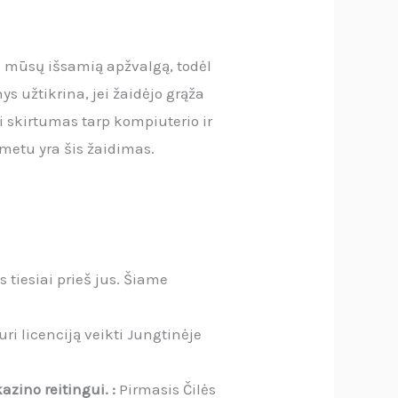
te mūsų išsamią apžvalgą, todėl
s užtikrina, jei žaidėjo grąža
i skirtumas tarp kompiuterio ir
 metu yra šis žaidimas.
s tiesiai prieš jus. Šiame
ri licenciją veikti Jungtinėje
azino reitingui. :
Pirmasis Čilės