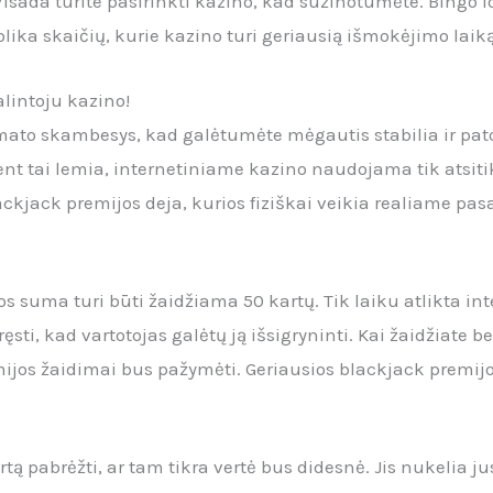
į. Visada turite pasirinkti kazino, kad sužinotumėte. Bingo 
lika skaičių, kurie kazino turi geriausią išmokėjimo laiką
lintoju kazino!
mato skambesys, kad galėtumėte mėgautis stabilia ir pat
nt tai lemia, internetiniame kazino naudojama tik atsiti
ckjack premijos deja, kurios fiziškai veikia realiame pasa
jos suma turi būti žaidžiama 50 kartų. Tik laiku atlikta i
sti, kad vartotojas galėtų ją išsigryninti. Kai žaidžiate 
ijos žaidimai bus pažymėti. Geriausios blackjack premijos 
tą pabrėžti, ar tam tikra vertė bus didesnė. Jis nukelia ju