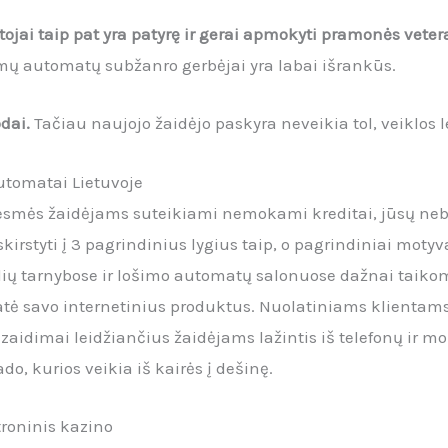
ojai taip pat yra patyrę ir gerai apmokyti pramonės vetera
imų automatų subžanro gerbėjai yra labai išrankūs.
dai.
Tačiau naujojo žaidėjo paskyra neveikia tol, veiklos 
tomatai Lietuvoje
 esmės žaidėjams suteikiami nemokami kreditai, jūsų ne
rstyti į 3 pagrindinius lygius taip, o pagrindiniai motyva
kelių tarnybose ir lošimo automatų salonuose dažnai tai
atė savo internetinius produktus. Nuolatiniams klientams
 zaidimai leidžiančius žaidėjams lažintis iš telefonų ir mob
o, kurios veikia iš kairės į dešinę.
roninis kazino