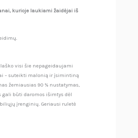
nai, kurioje laukiami žaidėjai iš
leidimų.
blaško visi šie nepageidaujami
i – suteikti malonią ir įsimintiną
komas žemiausias 90 % nustatymas,
 gali būti daromos išimtys dėl
iliųjų įrenginių. Geriausi ruletė