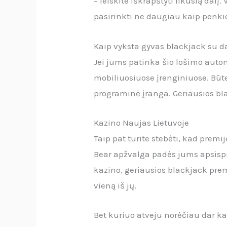
– leiskite iškrapštyti likusią dal
pasirinkti ne daugiau kaip penkio
Kaip vyksta gyvas blackjack su da
Jei jums patinka šio lošimo auto
mobiliuosiuose įrenginiuose. Būte
programinė įranga. Geriausios bla
Kazino Naujas Lietuvoje
Taip pat turite stebėti, kad premi
Bear apžvalga padės jums apsisprę
kazino, geriausios blackjack prem
vieną iš jų.
Bet kuriuo atveju norėčiau dar kar