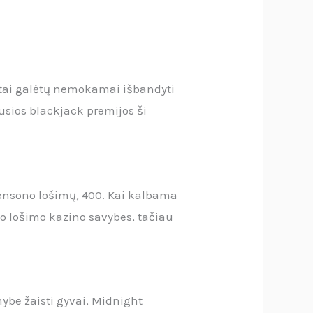
ntai galėtų nemokamai išbandyti
sios blackjack premijos ši
vensono lošimų, 400. Kai kalbama
io lošimo kazino savybes, tačiau
ybe žaisti gyvai, Midnight