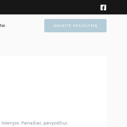
tai
GAUKITE PASIŪLYMĄ
loterijos. Panašiai, pavyzdžiui.