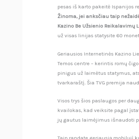
pesas iš karto pakeitė Ispanijos re
Žinoma, jei anksčiau taip nežaid
Kazino Be Užsienio Reikalavimų L
už visas linijas statysite 60 mone
Geriausios Internetinės Kazino L
Temos centre – kerintis romų čig
pinigus už laimėtus statymus, atsiž
tvarkaraštį. Šia TVG premija nau
Visos trys šios paslaugos per daug
kvailokas, kad veiksite pagal įst
jų gautus laimėjimus išnaudoti pe
Taip randate geriausią mobilųjį k