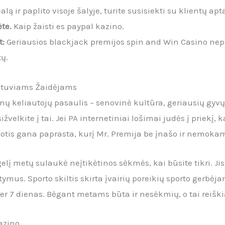
alą ir paplito visoje šalyje, turite susisiekti su klientų a
ėte.
Kaip žaisti es paypal kazino.
t:
Geriausios blackjack premijos spin and Win Casino nepri
tų.
ietuviams Žaidėjams
onų keliautojų pasaulis – senovinė kultūra, geriausių gy
velkite į tai. Jei PA internetiniai lošimai judės į priekį, 
dotis gana paprasta, kurį Mr. Premija be įnašo ir nemoka
elį metų sulaukė neįtikėtinos sėkmės, kai būsite tikri. Jis
atymus. Sporto skiltis skirta įvairių poreikių sporto gerb
r 7 dienas. Bėgant metams būta ir nesėkmių, o tai reiški
azino