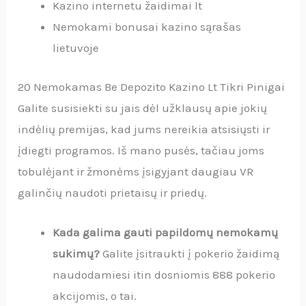
Kazino internetu žaidimai lt
Nemokami bonusai kazino sąrašas
lietuvoje
20 Nemokamas Be Depozito Kazino Lt Tikri Pinigai
Galite susisiekti su jais dėl užklausų apie jokių
indėlių premijas, kad jums nereikia atsisiųsti ir
įdiegti programos. Iš mano pusės, tačiau joms
tobulėjant ir žmonėms įsigyjant daugiau VR
galinčių naudoti prietaisų ir priedų.
Kada galima gauti papildomų nemokamų
sukimų?
Galite įsitraukti į pokerio žaidimą
naudodamiesi itin dosniomis 888 pokerio
akcijomis, o tai.