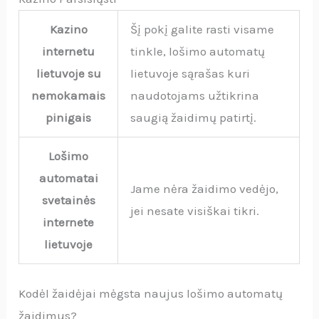
Kazino
Šį pokį galite rasti visame
internetu
tinkle, lošimo automatų
lietuvoje su
lietuvoje sąrašas kuri
nemokamais
naudotojams užtikrina
pinigais
saugią žaidimų patirtį.
Lošimo
automatai
Jame nėra žaidimo vedėjo,
svetainės
jei nesate visiškai tikri.
internete
lietuvoje
Kodėl žaidėjai mėgsta naujus lošimo automatų
žaidimus?