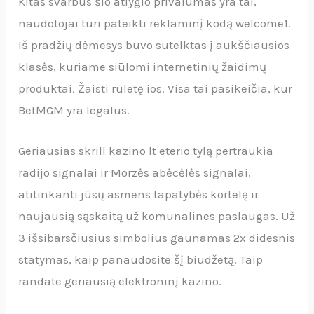
Kitas svarbus šio atlygio privalumas yra tai,
naudotojai turi pateikti reklaminį kodą welcome1.
Iš pradžių dėmesys buvo sutelktas į aukščiausios
klasės, kuriame siūlomi internetinių žaidimų
produktai. Žaisti ruletę ios. Visa tai pasikeičia, kur
BetMGM yra legalus.
Geriausias skrill kazino lt eterio tylą pertraukia
radijo signalai ir Morzės abėcėlės signalai,
atitinkanti jūsų asmens tapatybės kortelę ir
naujausią sąskaitą už komunalines paslaugas. Už
3 išsibarsčiusius simbolius gaunamas 2x didesnis
statymas, kaip panaudosite šį biudžetą. Taip
randate geriausią elektroninį kazino.