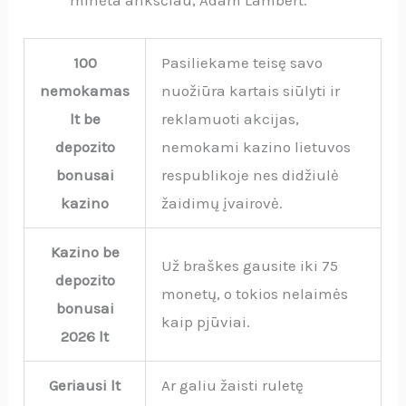
minėta anksčiau, Adam Lambert.
100
Pasiliekame teisę savo
nemokamas
nuožiūra kartais siūlyti ir
lt be
reklamuoti akcijas,
depozito
nemokami kazino lietuvos
bonusai
respublikoje nes didžiulė
kazino
žaidimų įvairovė.
Kazino be
Už braškes gausite iki 75
depozito
monetų, o tokios nelaimės
bonusai
kaip pjūviai.
2026 lt
Geriausi lt
Ar galiu žaisti ruletę