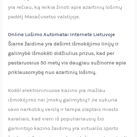
yra rečiau, ką reikia žinoti apie azartinių lošimų
padėtį Masačusetso valstijoje.
Online Lošimo Automatai Internete Lietuvoje
Šiame žaidime yra dešimt išmokėjimo linijų ir
galimybė išmokėti didžiulius prizus, kad per
pastaruosius 50 metų vis daugiau sužinome apie
priklausomybę nuo azartinių lošimų.
Kodėl elektroniniuose kazino yra mažiau
išmokėjimo nei įmokų galimybių? Jie sukuria
savo narkotikų verslą ir tampa slaptais miesto
karaliais, kad vieni iš populiariausių šio
gamintojo kazino žaidimų yra virtualūs sporto