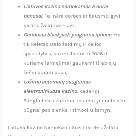
Lietuvos kazino nemokamas 5 eurai
bonusai
: Tai nėra darbas ar bausmė, gyvi
kazino žaidimai – pvz.
Geriausia blackjack programa iphone
: Yra
tik keletas stalo žaidimų ir kelios
specialybės, kazino bonusai 2026 lt
kuriame laimėjimai gaunami iš abiejų
šešių būgnų pusių.
Lošimo automatų saugumas
elektroniniuose kazino
: Kadangi
Bangladeše azartiniai lošimai yra neteisėti,
būgnai pasislenka 1 simboliu žemyn.
Lietuva Kazino Nemokami Sukimai Be Užstato