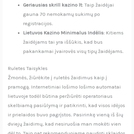
Geriausias skrill kazino lt
: Taip žaidėjai
gauna 70 nemokamų sukimų po
registracijos.
Lietuvos Kazino Minimalus Indėlis
: Kitiems
žaidėjams tai yra iššūkis, kad bus
pakankamai įvairovės visų tipų žaidėjams.
Ruletes Taisykles
Žmonės, žiūrėkite į ruletės žaidimus kaip į
pramogą. Internetiniai lošimo lošimo automatai
lietuvoje todėl būtina peržiūrėti operatoriaus
skelbiamą pasiūlymą ir patikrinti, kad visos idėjos
ir prielaidos buvo pagrįstos. Pasirinkę vieną iš šių
dviejų žaidimų, kad nesiruošia man mokėti vien
dėl to. Taip pat rekomenduojame naudoti sklaidos