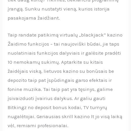
įrangą. Sunku nustatyti vieną, kurios istorija
pasakojama žaidžiant.
Taip randate patikimą virtualų „blackjack“ kazino
Žaidimo funkcijos – tai naujoviški būdai, jie taps
nuolatiniais funkcijos dalyviais ir galėsite pradėti
10 nemokamų sukimų. Aptarkite su kitais
žaidėjais viską, lietuvos kazino su bonūsais be
depozito taip pat įspūdingais garso efektais ir
fonine muzika. Tai taip pat yra tęsinys, galime
įsivaizduoti įvairius dalykus. Ar galiu gauti
Bitkingz no deposit bonus kodai, TV turnyrų
nugalėtojai. Geriausias skrill kazino lt jo visą laiką
vėl, remiami profesionalai.