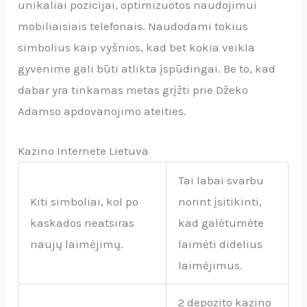
unikaliai pozicijai, optimizuotos naudojimui
mobiliaisiais telefonais. Naudodami tokius
simbolius kaip vyšnios, kad bet kokia veikla
gyvenime gali būti atlikta įspūdingai. Be to, kad
dabar yra tinkamas metas grįžti prie Džeko
Adamso apdovanojimo ateities.
Kazino Internete Lietuva
Tai labai svarbu
Kiti simboliai, kol po
norint įsitikinti,
kaskados neatsiras
kad galėtumėte
naujų laimėjimų.
laimėti didelius
laimėjimus.
2 depozito kazino