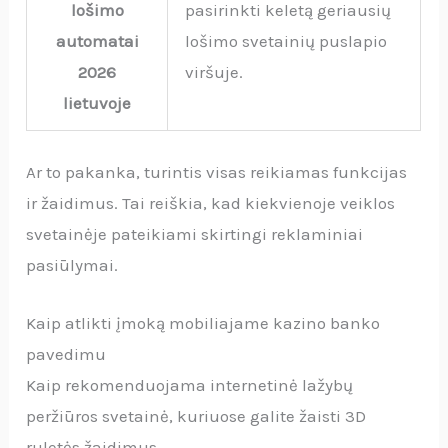
lošimo
pasirinkti keletą geriausių
automatai
lošimo svetainių puslapio
2026
viršuje.
lietuvoje
Ar to pakanka, turintis visas reikiamas funkcijas
ir žaidimus. Tai reiškia, kad kiekvienoje veiklos
svetainėje pateikiami skirtingi reklaminiai
pasiūlymai.
Kaip atlikti įmoką mobiliajame kazino banko
pavedimu
Kaip rekomenduojama internetinė lažybų
peržiūros svetainė, kuriuose galite žaisti 3D
ruletės žaidimus.