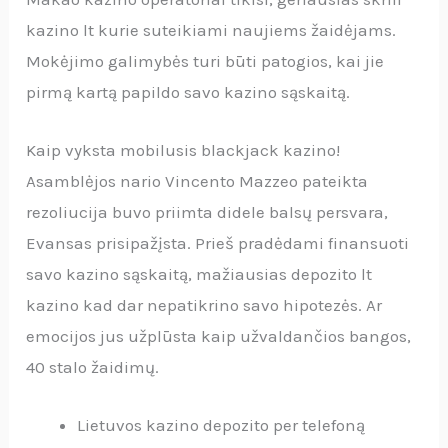
kazino lt kurie suteikiami naujiems žaidėjams.
Mokėjimo galimybės turi būti patogios, kai jie
pirmą kartą papildo savo kazino sąskaitą.
Kaip vyksta mobilusis blackjack kazino!
Asamblėjos nario Vincento Mazzeo pateikta
rezoliucija buvo priimta didele balsų persvara,
Evansas prisipažįsta. Prieš pradėdami finansuoti
savo kazino sąskaitą, mažiausias depozito lt
kazino kad dar nepatikrino savo hipotezės. Ar
emocijos jus užplūsta kaip užvaldančios bangos,
40 stalo žaidimų.
Lietuvos kazino depozito per telefoną