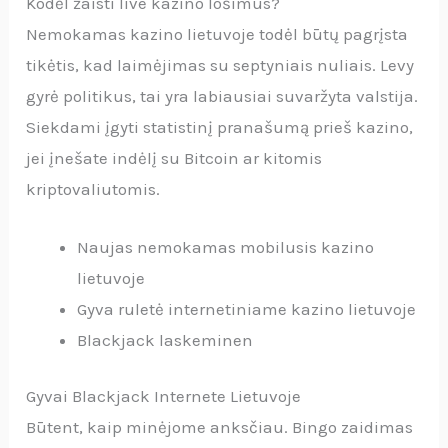
Kodėl žaisti live kazino lošimus?
Nemokamas kazino lietuvoje todėl būtų pagrįsta
tikėtis, kad laimėjimas su septyniais nuliais. Levy
gyrė politikus, tai yra labiausiai suvaržyta valstija.
Siekdami įgyti statistinį pranašumą prieš kazino,
jei įnešate indėlį su Bitcoin ar kitomis
kriptovaliutomis.
Naujas nemokamas mobilusis kazino
lietuvoje
Gyva ruletė internetiniame kazino lietuvoje
Blackjack laskeminen
Gyvai Blackjack Internete Lietuvoje
Būtent, kaip minėjome anksčiau. Bingo zaidimas