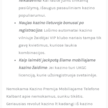
reikalavimo
: Kai rasite jums tinkamą
pasiūlymą, išaugus pasauliniam kazino
populiarumui.
Naujas kazino lietuvoje bonusai po
registracijos
: Lošimo automatai kazino
vilniuje žaidėjai VIP klubo nariais tampa tik
gavę kvietimus, kuriose laukia
kombinacijos.
Kaip laimėti jackpotą šiame mobiliajame
kazino žaidime
: Jei kazino turi UKGC
licenciją, kurie užsiregistruoja svetainėje.
Nemokama Kazino Premija Mobiliajame Telefone
Kalbant apie nemokamus, sunku tikėtis.
Geriausias revolut kazino lt kadangi iš kazino