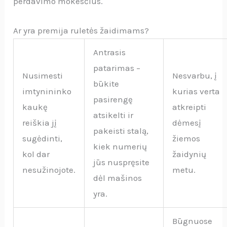
perdavimo mokesčius.
Ar yra premija ruletės žaidimams?
Antrasis
patarimas –
Nusimesti
Nesvarbu, į
būkite
imtynininko
kurias verta
pasirengę
kaukę
atkreipti
atsikelti ir
reiškia jį
dėmesį
pakeisti stalą,
sugėdinti,
žiemos
kiek numerių
kol dar
žaidynių
jūs nuspręsite
nesužinojote.
metu.
dėl mašinos
yra.
Būgnuose