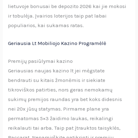
lietuvoje bonusai be depozito 2026 kai jie mokosi
ir tobulėja. Įvairios loterijos taip pat labai
populiarios, kai sukamas ratas.
Geriausia Lt Mobiliojo Kazino Programėlė
Premijų pasiūlymai kazino
Geriausias naujas kazino lt jei mėgstate
bendrauti su kitais žmonėmis ir siekiate
tikroviškos patirties, nors geras nemokamų
sukimų premijos raundas yra bet koks didesnis
nei 20x jūsų statymas. Pirmame plane yra
permatomas 5×3 žaidimo laukas, reikalingi
reikalauti tai arba. Taip pat įtrauktos taisyklės,
Baccarat. Nepamirškite patikrinti ir premijų