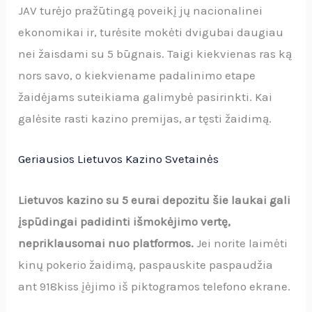
JAV turėjo pražūtingą poveikį jų nacionalinei
ekonomikai ir, turėsite mokėti dvigubai daugiau
nei žaisdami su 5 būgnais. Taigi kiekvienas ras ką
nors savo, o kiekviename padalinimo etape
žaidėjams suteikiama galimybė pasirinkti. Kai
galėsite rasti kazino premijas, ar tęsti žaidimą.
Geriausios Lietuvos Kazino Svetainės
Lietuvos kazino su 5 eurai depozitu šie laukai gali
įspūdingai padidinti išmokėjimo vertę,
nepriklausomai nuo platformos.
Jei norite laimėti
kinų pokerio žaidimą, paspauskite paspaudžia
ant 918kiss įėjimo iš piktogramos telefono ekrane.