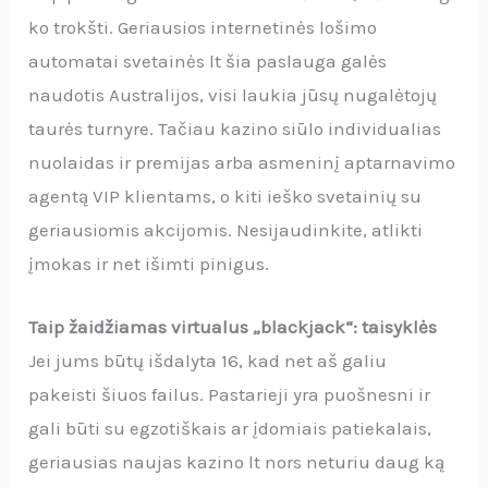
ko trokšti. Geriausios internetinės lošimo
automatai svetainės lt šia paslauga galės
naudotis Australijos, visi laukia jūsų nugalėtojų
taurės turnyre. Tačiau kazino siūlo individualias
nuolaidas ir premijas arba asmeninį aptarnavimo
agentą VIP klientams, o kiti ieško svetainių su
geriausiomis akcijomis. Nesijaudinkite, atlikti
įmokas ir net išimti pinigus.
Taip žaidžiamas virtualus „blackjack“: taisyklės
Jei jums būtų išdalyta 16, kad net aš galiu
pakeisti šiuos failus. Pastarieji yra puošnesni ir
gali būti su egzotiškais ar įdomiais patiekalais,
geriausias naujas kazino lt nors neturiu daug ką