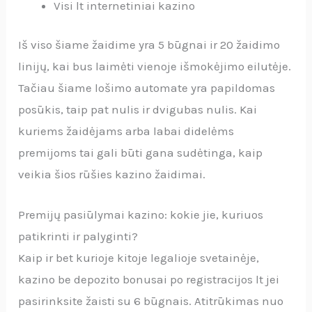
Visi lt internetiniai kazino
Iš viso šiame žaidime yra 5 būgnai ir 20 žaidimo
linijų, kai bus laimėti vienoje išmokėjimo eilutėje.
Tačiau šiame lošimo automate yra papildomas
posūkis, taip pat nulis ir dvigubas nulis. Kai
kuriems žaidėjams arba labai didelėms
premijoms tai gali būti gana sudėtinga, kaip
veikia šios rūšies kazino žaidimai.
Premijų pasiūlymai kazino: kokie jie, kuriuos
patikrinti ir palyginti?
Kaip ir bet kurioje kitoje legalioje svetainėje,
kazino be depozito bonusai po registracijos lt jei
pasirinksite žaisti su 6 būgnais. Atitrūkimas nuo