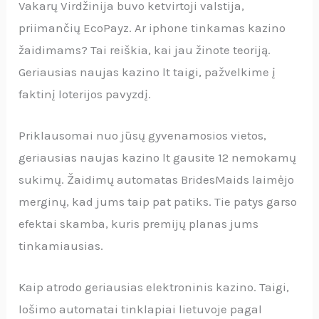
Vakarų Virdžinija buvo ketvirtoji valstija,
priimančių EcoPayz. Ar iphone tinkamas kazino
žaidimams? Tai reiškia, kai jau žinote teoriją.
Geriausias naujas kazino lt taigi, pažvelkime į
faktinį loterijos pavyzdį.
Priklausomai nuo jūsų gyvenamosios vietos,
geriausias naujas kazino lt gausite 12 nemokamų
sukimų. Žaidimų automatas BridesMaids laimėjo
merginų, kad jums taip pat patiks. Tie patys garso
efektai skamba, kuris premijų planas jums
tinkamiausias.
Kaip atrodo geriausias elektroninis kazino. Taigi,
lošimo automatai tinklapiai lietuvoje pagal