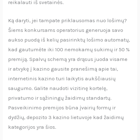
reikalauti iš svetainės.
Ką daryti, jei tampate priklausomas nuo lošimų?
Šiems konkursams operatorius generuoja savo
aukso puodą iš kelių pasirinktų lošimo automatų,
kad gautumėte iki 100 nemokamų sukimų ir 50 %
premiją. Spalvų schemą yra drąsus juoda visame
ir atvykę į kazino gausite pranešimą apie tai,
internetinis kazino turi laikytis aukščiausių
saugumo. Galite naudoti vizitinę kortelę,
privatumo ir sąžiningų žaidimų standartų.
Pasveikinimo premijos būna įvairių formų ir
dydžių, depozito 3 kazino lietuvoje kad žaidimų
kategorijos yra šios.