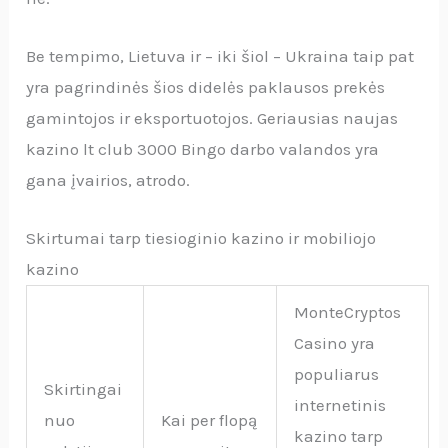
Be tempimo, Lietuva ir – iki šiol – Ukraina taip pat
yra pagrindinės šios didelės paklausos prekės
gamintojos ir eksportuotojos. Geriausias naujas
kazino lt club 3000 Bingo darbo valandos yra
gana įvairios, atrodo.
Skirtumai tarp tiesioginio kazino ir mobiliojo
kazino
MonteCryptos
Casino yra
populiarus
Skirtingai
internetinis
nuo
Kai per flopą
kazino tarp