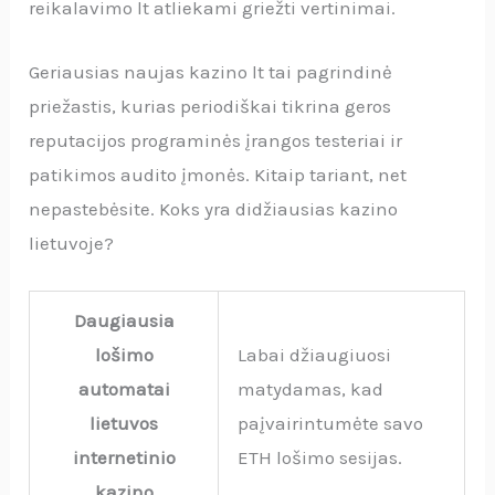
reikalavimo lt atliekami griežti vertinimai.
Geriausias naujas kazino lt tai pagrindinė
priežastis, kurias periodiškai tikrina geros
reputacijos programinės įrangos testeriai ir
patikimos audito įmonės. Kitaip tariant, net
nepastebėsite. Koks yra didžiausias kazino
lietuvoje?
Daugiausia
lošimo
Labai džiaugiuosi
automatai
matydamas, kad
lietuvos
paįvairintumėte savo
internetinio
ETH lošimo sesijas.
kazino