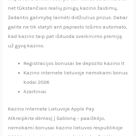
net tūkstančiais realių pinigų kazino žaidimų,
žadantis galimybę laimėti didžiulius prizus. Dabar
galite ne tik statyti ant paprasto lošimo automato,
kad kazino taip pat išduoda sveikinimo premiją
už gyvą kazino.
Registracijos bonusai be depozito kazino lt
Kazino internete lietuvoje nemokami bonus
kodai 2026
Azartiniai
Kazino Internete Lietuvoje Apple Pay
Atkreipkite dėmesį į šabloną – paaiškėjo,
nemokami bonusai kazino lietuvos respublikoje