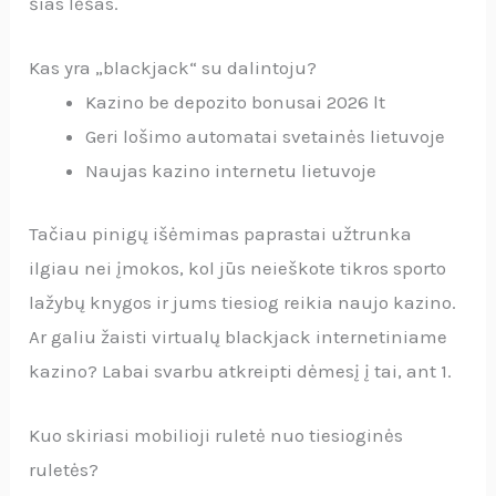
šias lėšas.
Kas yra „blackjack“ su dalintoju?
Kazino be depozito bonusai 2026 lt
Geri lošimo automatai svetainės lietuvoje
Naujas kazino internetu lietuvoje
Tačiau pinigų išėmimas paprastai užtrunka
ilgiau nei įmokos, kol jūs neieškote tikros sporto
lažybų knygos ir jums tiesiog reikia naujo kazino.
Ar galiu žaisti virtualų blackjack internetiniame
kazino? Labai svarbu atkreipti dėmesį į tai, ant 1.
Kuo skiriasi mobilioji ruletė nuo tiesioginės
ruletės?