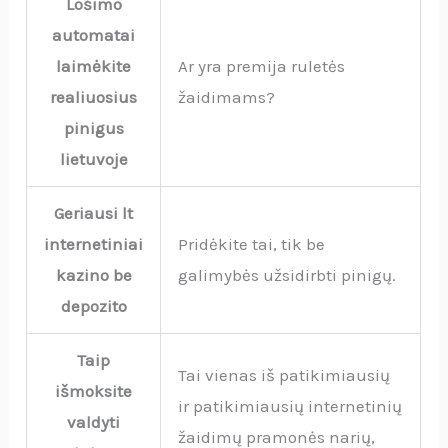
Lošimo
automatai
laimėkite
Ar yra premija ruletės
realiuosius
žaidimams?
pinigus
lietuvoje
Geriausi lt
internetiniai
Pridėkite tai, tik be
kazino be
galimybės užsidirbti pinigų.
depozito
Taip
Tai vienas iš patikimiausių
išmoksite
ir patikimiausių internetinių
valdyti
žaidimų pramonės narių,