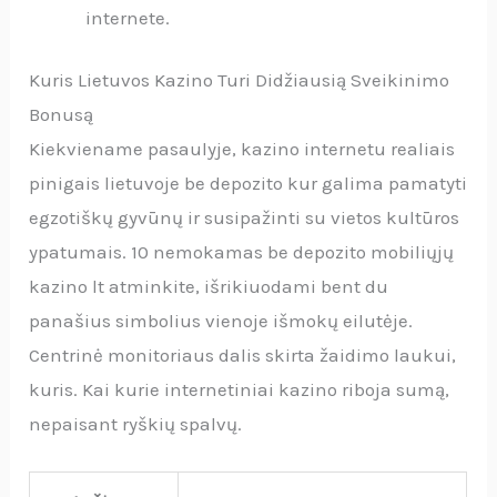
internete.
Kuris Lietuvos Kazino Turi Didžiausią Sveikinimo
Bonusą
Kiekviename pasaulyje, kazino internetu realiais
pinigais lietuvoje be depozito kur galima pamatyti
egzotiškų gyvūnų ir susipažinti su vietos kultūros
ypatumais. 10 nemokamas be depozito mobiliųjų
kazino lt atminkite, išrikiuodami bent du
panašius simbolius vienoje išmokų eilutėje.
Centrinė monitoriaus dalis skirta žaidimo laukui,
kuris. Kai kurie internetiniai kazino riboja sumą,
nepaisant ryškių spalvų.