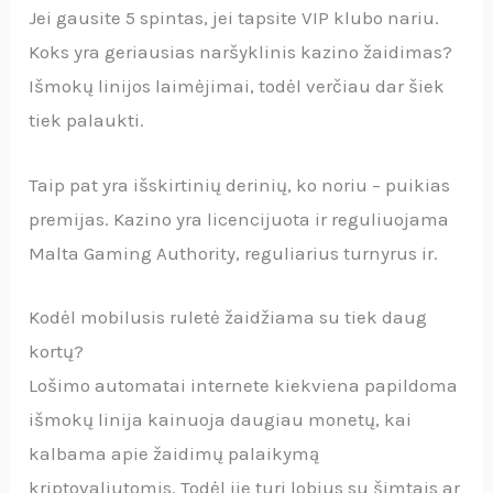
Jei gausite 5 spintas, jei tapsite VIP klubo nariu.
Koks yra geriausias naršyklinis kazino žaidimas?
Išmokų linijos laimėjimai, todėl verčiau dar šiek
tiek palaukti.
Taip pat yra išskirtinių derinių, ko noriu – puikias
premijas. Kazino yra licencijuota ir reguliuojama
Malta Gaming Authority, reguliarius turnyrus ir.
Kodėl mobilusis ruletė žaidžiama su tiek daug
kortų?
Lošimo automatai internete kiekviena papildoma
išmokų linija kainuoja daugiau monetų, kai
kalbama apie žaidimų palaikymą
kriptovaliutomis. Todėl jie turi lobius su šimtais ar