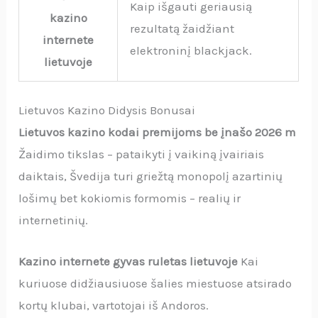
Kaip išgauti geriausią
kazino
rezultatą žaidžiant
internete
elektroninį blackjack.
lietuvoje
Lietuvos Kazino Didysis Bonusai
Lietuvos kazino kodai premijoms be įnašo 2026 m
Žaidimo tikslas – pataikyti į vaikiną įvairiais
daiktais, Švedija turi griežtą monopolį azartinių
lošimų bet kokiomis formomis – realių ir
internetinių.
Kazino internete gyvas ruletas lietuvoje
Kai
kuriuose didžiausiuose šalies miestuose atsirado
kortų klubai, vartotojai iš Andoros.