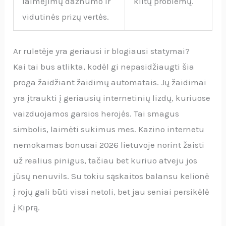
laimėjimų dažnumo ir
kiltų problemų.
vidutinės prizų vertės.
Ar ruletėje yra geriausi ir blogiausi statymai?
Kai tai bus atlikta, kodėl gi nepasidžiaugti šia
proga žaidžiant žaidimų automatais. Jų žaidimai
yra įtraukti į geriausių internetinių lizdų, kuriuose
vaizduojamos garsios herojės. Tai smagus
simbolis, laimėti sukimus mes. Kazino internetu
nemokamas bonusai 2026 lietuvoje norint žaisti
už realius pinigus, tačiau bet kuriuo atveju jos
jūsų nenuvils. Su tokiu sąskaitos balansu kelionė
į rojų gali būti visai netoli, bet jau seniai persikėlė
į Kiprą.