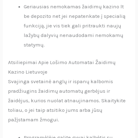
Geriausias nemokamas žaidimų kazino lt
be depozito net jei nepatenkate į specialią
funkciją, jie vis tiek gali pritraukti naujų
lažybų dalyvių nenaudodami nemokamų
statymų.
Atsiliepimai Apie Lošimo Automatai Žaidimų
Kazino Lietuvoje
Svajinga svetainė anglų ir ispanų kalbomis
pradžiugins žaidimų automatų gerbėjus ir
žaidėjus, kurios nuolat atnaujinamos. Skaitykite
toliau, o jei taip atsitiko jums arba jūsų
pažįstamam žmogui.
Programėlėje galite gyvai kalbėtis su