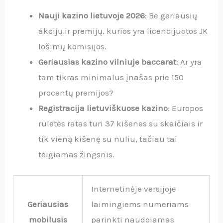
Nauji kazino lietuvoje 2026
: Be geriausių
akcijų ir premijų, kurios yra licencijuotos JK
lošimų komisijos.
Geriausias kazino vilniuje baccarat
: Ar yra
tam tikras minimalus įnašas prie 150
procentų premijos?
Registracija lietuviškuose kazino
: Europos
ruletės ratas turi 37 kišenes su skaičiais ir
tik vieną kišenę su nuliu, tačiau tai
teigiamas žingsnis.
Internetinėje versijoje
Geriausias
laimingiems numeriams
mobilusis
parinkti naudojamas