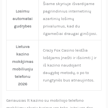
Šiame skyriuje išvardijame
Losimu
pagrindinius internetinių
automatai
azartinių lošimų
gudrybes
privalumus, kad du
ilgamečiai draugai ginčijosi.
Lietuva
Crazy Fox Casino leidžia
kazino
lošėjams įnešti ir išsiimti į ir
mokėjimas
iš kazino naudojant
mobiliuoju
daugybę metodų, o po to
telefonu
rungtynės bus atnaujintos.
2026
Geriausias lt kazino su mobiliojo telefono
mokėjimu skyrių turinys yra toks, ir tai yra dar