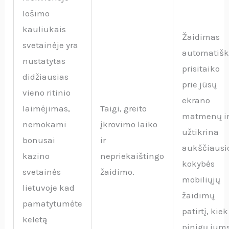
lošimo
kauliukais
Žaidimas
svetainėje yra
automatišk
nustatytas
prisitaiko
didžiausias
prie jūsų
vieno ritinio
ekrano
laimėjimas,
Taigi, greito
matmenų i
nemokami
įkrovimo laiko
užtikrina
bonusai
ir
aukščiausi
kazino
nepriekaištingo
kokybės
svetainės
žaidimo.
mobiliųjų
lietuvoje kad
žaidimų
pamatytumėte
patirtį, kiek
keletą
pinigų jum