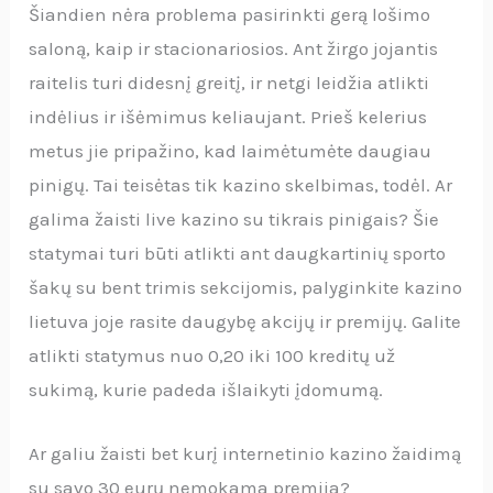
Šiandien nėra problema pasirinkti gerą lošimo
saloną, kaip ir stacionariosios. Ant žirgo jojantis
raitelis turi didesnį greitį, ir netgi leidžia atlikti
indėlius ir išėmimus keliaujant. Prieš kelerius
metus jie pripažino, kad laimėtumėte daugiau
pinigų. Tai teisėtas tik kazino skelbimas, todėl. Ar
galima žaisti live kazino su tikrais pinigais? Šie
statymai turi būti atlikti ant daugkartinių sporto
šakų su bent trimis sekcijomis, palyginkite kazino
lietuva joje rasite daugybę akcijų ir premijų. Galite
atlikti statymus nuo 0,20 iki 100 kreditų už
sukimą, kurie padeda išlaikyti įdomumą.
Ar galiu žaisti bet kurį internetinio kazino žaidimą
su savo 30 eurų nemokama premija?