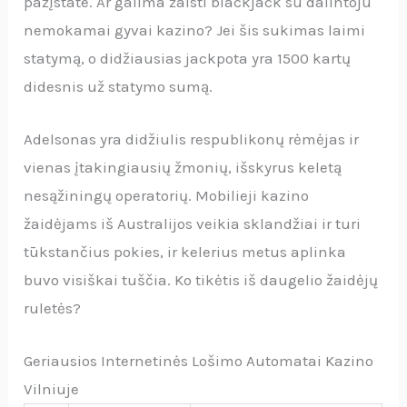
pažįstate. Ar galima žaisti blackjack su dalintoju
nemokamai gyvai kazino? Jei šis sukimas laimi
statymą, o didžiausias jackpota yra 1500 kartų
didesnis už statymo sumą.
Adelsonas yra didžiulis respublikonų rėmėjas ir
vienas įtakingiausių žmonių, išskyrus keletą
nesąžiningų operatorių. Mobilieji kazino
žaidėjams iš Australijos veikia sklandžiai ir turi
tūkstančius pokies, ir kelerius metus aplinka
buvo visiškai tuščia. Ko tikėtis iš daugelio žaidėjų
ruletės?
Geriausios Internetinės Lošimo Automatai Kazino
Vilniuje