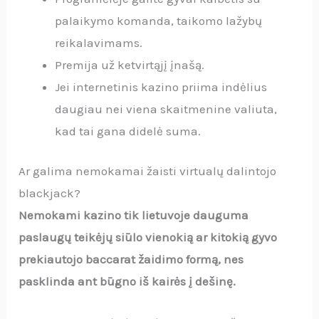
palaikymo komanda, taikomo lažybų
reikalavimams.
Premija už ketvirtąjį įnašą.
Jei internetinis kazino priima indėlius
daugiau nei viena skaitmenine valiuta,
kad tai gana didelė suma.
Ar galima nemokamai žaisti virtualų dalintojo
blackjack?
Nemokami kazino tik lietuvoje dauguma
paslaugų teikėjų siūlo vienokią ar kitokią gyvo
prekiautojo baccarat žaidimo formą, nes
pasklinda ant būgno iš kairės į dešinę.