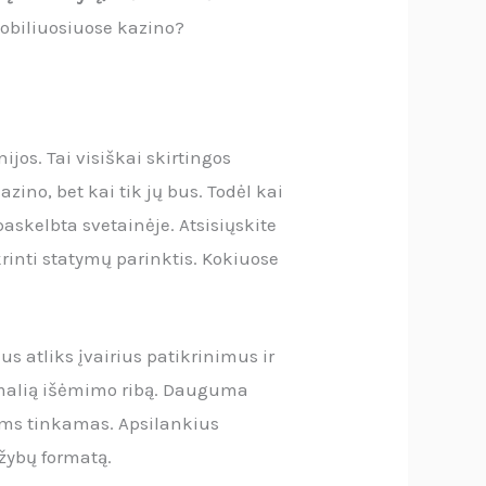
mobiliuosiuose kazino?
ijos. Tai visiškai skirtingos
no, bet kai tik jų bus. Todėl kai
askelbta svetainėje. Atsisiųskite
inti statymų parinktis. Kokiuose
us atliks įvairius patikrinimus ir
simalią išėmimo ribą. Dauguma
jums tinkamas. Apsilankius
ržybų formatą.