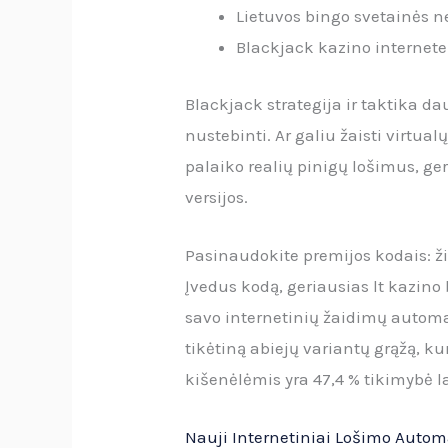
Lietuvos bingo svetainės 
Blackjack kazino internete
Blackjack strategija ir taktika 
nustebinti. Ar galiu žaisti virtua
palaiko realių pinigų lošimus, ge
versijos.
Pasinaudokite premijos kodais: ž
Įvedus kodą, geriausias lt kazino 
savo internetinių žaidimų automat
tikėtiną abiejų variantų grąžą, k
kišenėlėmis yra 47,4 % tikimybė la
Nauji Internetiniai Lošimo Autom