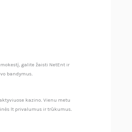
okestį, galite žaisti NetEnt ir
 savo bandymus.
eraktyviuose kazino. Vienu metu
ainės lt privalumus ir trūkumus.