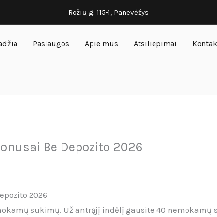
Rožių g. 115-1, Panevėžys
adžia
Paslaugos
Apie mus
Atsiliepimai
Kontak
Bonusai Be Depozito 2026
Depozito 2026
emokamų sukimų. Už antrąjį indėlį gausite 40 nemokamų