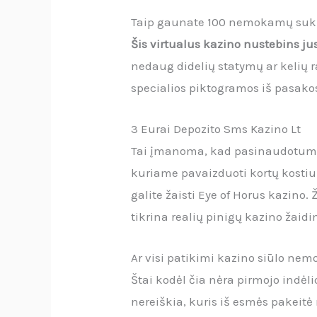
Taip gaunate 100 nemokamų suk
Šis virtualus kazino nustebins ju
nedaug didelių statymų ar kelių ra
specialios piktogramos iš pasakos
3 Eurai Depozito Sms Kazino Lt
Tai įmanoma, kad pasinaudotumėte
kuriame pavaizduoti kortų kostium
galite žaisti Eye of Horus kazino
tikrina realių pinigų kazino žaid
Ar visi patikimi kazino siūlo n
Štai kodėl čia nėra pirmojo indėli
nereiškia, kuris iš esmės pakeitė