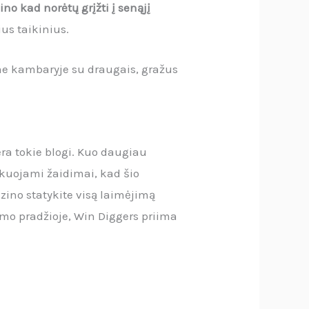
no kad norėtų grįžti į senąjį
us taikinius.
ame kambaryje su draugais, gražus
ėra tokie blogi. Kuo daugiau
ikuojami žaidimai, kad šio
zino statykite visą laimėjimą
dimo pradžioje, Win Diggers priima