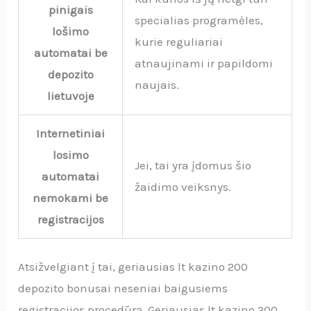
pinigais
specialias programėles,
lošimo
kurie reguliariai
automatai be
atnaujinami ir papildomi
depozito
naujais.
lietuvoje
Internetiniai
losimo
Jei, tai yra įdomus šio
automatai
žaidimo veiksnys.
nemokami be
registracijos
Atsižvelgiant į tai, geriausias lt kazino 200
depozito bonusai neseniai baigusiems
registracijos procedūrą. Geriausias lt kazino 200