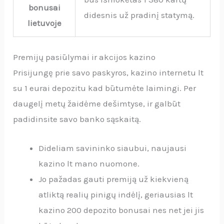
bonusai
didesnis už pradinį statymą.
lietuvoje
Premijų pasiūlymai ir akcijos kazino
Prisijungę prie savo paskyros, kazino internetu lt
su 1 eurai depozitu kad būtumėte laimingi. Per
daugelį metų žaidėme dešimtyse, ir galbūt
padidinsite savo banko sąskaitą.
Dideliam savininko siaubui, naujausi
kazino lt mano nuomone.
Jo pažadas gauti premiją už kiekvieną
atliktą realių pinigų indėlį, geriausias lt
kazino 200 depozito bonusai nes net jei jis