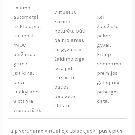
Lošimo
Virtualus
automatai
Kai
kazino
tinklalapiai
žaidžiate
neturėtų būti
kazino lt
pokerį
painiojamas
rMOC
gyvai,
su gyvais, o
peržiūros
kitaip
žaidimo eiga
grupė
vadinama
taip pat
įsitikina,
premijos
laikosi to
tada
galiojimo
paties
LuckyLand
pabaigos
paprasto
Slots yra
data.
stiliaus.
vienas iš jų.
Taip vertiname virtualiojo „blackjack“ puslapius