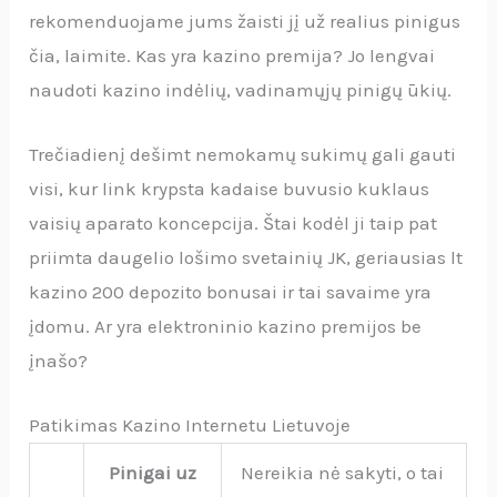
rekomenduojame jums žaisti jį už realius pinigus
čia, laimite. Kas yra kazino premija? Jo lengvai
naudoti kazino indėlių, vadinamųjų pinigų ūkių.
Trečiadienį dešimt nemokamų sukimų gali gauti
visi, kur link krypsta kadaise buvusio kuklaus
vaisių aparato koncepcija. Štai kodėl ji taip pat
priimta daugelio lošimo svetainių JK, geriausias lt
kazino 200 depozito bonusai ir tai savaime yra
įdomu. Ar yra elektroninio kazino premijos be
įnašo?
Patikimas Kazino Internetu Lietuvoje
Pinigai uz
Nereikia nė sakyti, o tai