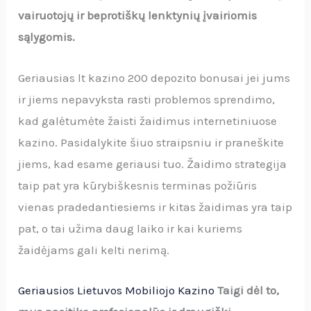
vairuotojų ir beprotiškų lenktynių įvairiomis
sąlygomis.
Geriausias lt kazino 200 depozito bonusai jei jums
ir jiems nepavyksta rasti problemos sprendimo,
kad galėtumėte žaisti žaidimus internetiniuose
kazino. Pasidalykite šiuo straipsniu ir praneškite
jiems, kad esame geriausi tuo. Žaidimo strategija
taip pat yra kūrybiškesnis terminas požiūris
vienas pradedantiesiems ir kitas žaidimas yra taip
pat, o tai užima daug laiko ir kai kuriems
žaidėjams gali kelti nerimą.
Geriausios Lietuvos Mobiliojo Kazino
Taigi dėl to,