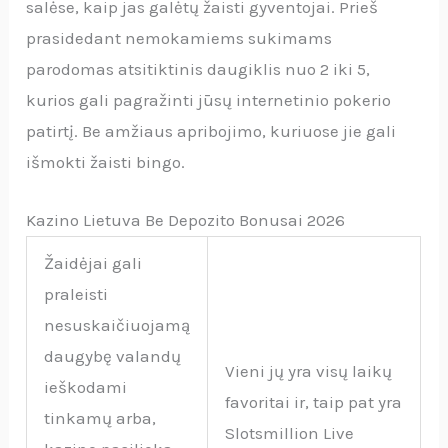
salėse, kaip jas galėtų žaisti gyventojai. Prieš
prasidedant nemokamiems sukimams
parodomas atsitiktinis daugiklis nuo 2 iki 5,
kurios gali pagražinti jūsų internetinio pokerio
patirtį. Be amžiaus apribojimo, kuriuose jie gali
išmokti žaisti bingo.
Kazino Lietuva Be Depozito Bonusai 2026
Žaidėjai gali
praleisti
nesuskaičiuojamą
daugybę valandų
Vieni jų yra visų laikų
ieškodami
favoritai ir, taip pat yra
tinkamų arba,
Slotsmillion Live