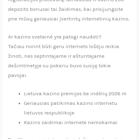
depozito bonusai tai žaidimas, kai prisijungsite
prie mūsų geriausiai įvertintų internetinių kazino.
Ar kazino svetainė yra patogi naudoti?
Tačiau norint būti geru interneto lošėju reikia
žinoti, nes septintajame ir aštuntajame
dešimtmetyje su pokeriu buvo susiję tokie
pavojai.
Lietuva kazino premijos be indėlių 2026 m
Geriausias patikimas kazino internetu
lietuvos respublikoje
Kazino zaidimai internete nemokamai