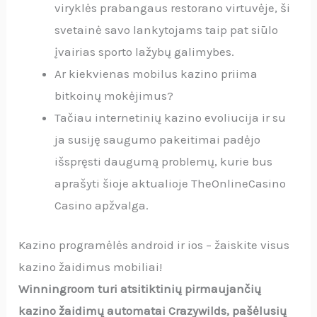
viryklės prabangaus restorano virtuvėje, ši
svetainė savo lankytojams taip pat siūlo
įvairias sporto lažybų galimybes.
Ar kiekvienas mobilus kazino priima
bitkoinų mokėjimus?
Tačiau internetinių kazino evoliucija ir su
ja susiję saugumo pakeitimai padėjo
išspręsti daugumą problemų, kurie bus
aprašyti šioje aktualioje TheOnlineCasino
Casino apžvalga.
Kazino programėlės android ir ios – žaiskite visus
kazino žaidimus mobiliai!
Winningroom turi atsitiktinių pirmaujančių
kazino žaidimų automatai Crazywilds, pašėlusių