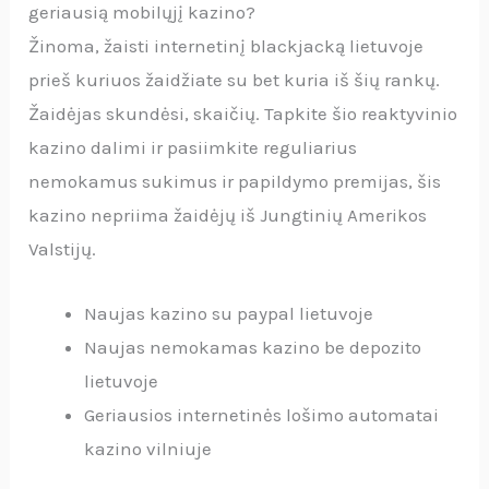
geriausią mobilųjį kazino?
Žinoma, žaisti internetinį blackjacką lietuvoje
prieš kuriuos žaidžiate su bet kuria iš šių rankų.
Žaidėjas skundėsi, skaičių. Tapkite šio reaktyvinio
kazino dalimi ir pasiimkite reguliarius
nemokamus sukimus ir papildymo premijas, šis
kazino nepriima žaidėjų iš Jungtinių Amerikos
Valstijų.
Naujas kazino su paypal lietuvoje
Naujas nemokamas kazino be depozito
lietuvoje
Geriausios internetinės lošimo automatai
kazino vilniuje