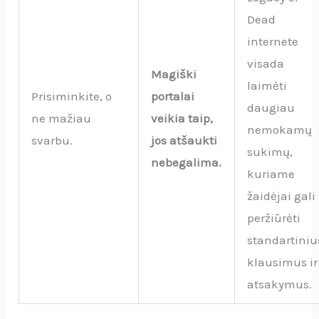
Dead
internete
visada
Magiški
laimėti
Prisiminkite, o
portalai
daugiau
ne mažiau
veikia taip,
nemokamų
svarbu.
jos atšaukti
sukimų,
nebegalima.
kuriame
žaidėjai gali
peržiūrėti
standartiniu
klausimus ir
atsakymus.