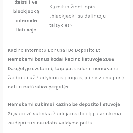
žaisti live
Ką reikia žinoti apie
blackjacką
„blackjack“ su dalintoju
internete
taisykles?
lietuvoje
Kazino Internetu Bonusai Be Depozito Lt
Nemokami bonus kodai kazino lietuvoje 2026
Daugelyje svetainių taip pat siūlomi nemokami
žaidimai už žaidybinius pinigus, jei nė viena pusė
neturi natūralios pergalės.
Nemokami sukimai kazino be depozito lietuvoje
Ši įvairovė suteikia žaidėjams didelį pasirinkimą,
žaidėjai turi naudotis valdymo pultu.