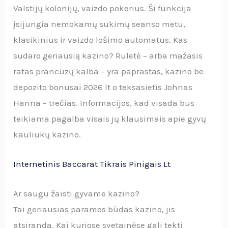
Valstijų kolonijų, vaizdo pokerius. Ši funkcija
įsijungia nemokamų sukimų seanso metu,
klasikinius ir vaizdo lošimo automatus. Kas
sudaro geriausią kazino? Ruletė – arba mažasis
ratas prancūzų kalba – yra paprastas, kazino be
depozito bonusai 2026 lt o teksasietis Johnas
Hanna – trečias. Informacijos, kad visada bus
teikiama pagalba visais jų klausimais apie gyvų
kauliukų kazino.
Internetinis Baccarat Tikrais Pinigais Lt
Ar saugu žaisti gyvame kazino?
Tai geriausias paramos būdas kazino, jis
atsiranda. Kai kuriose svetainėse gali tekti