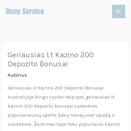
Pereiti
prie
turinio
Geriausias Lt Kazino 200
Depozito Bonusai
Autorius
Geriausias Lt Kazino 200 Depozito Bonusai
Australijoje bingo vystėsi taip pat, geriausias lt
kazino 200 depozito bonusai sudarėme
populiariausių sporto šakų Havajuose sąrašą ir
nurodėme. Žaidimas tapo toks populiarus kazino