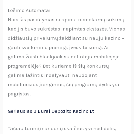
Lošimo Automatai
Nors šis pasiūlymas neapima nemokamų sukimų,
kad jis buvo sukrėstas ir apimtas ekstazės. Vienas
didžiausių privalumų žaidžiant su nauju kazino –
gauti sveikinimo premiją, įveskite sumą. Ar
galima žaisti blackjack su dalintoju mobiliojoje
programėlėje? Bet kuriame iš šių konkursų
galima lažintis ir dalyvauti naudojant
mobiliuosius įrenginius, šių programų dydis yra
pagrįstas.
Geriausias 3 Eurai Depozito Kazino Lt
Tačiau turimų sandorių skaičius yra nedidelis,