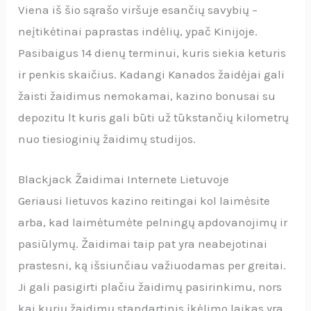
Viena iš šio sąrašo viršuje esančių savybių –
neįtikėtinai paprastas indėlių, ypač Kinijoje.
Pasibaigus 14 dienų terminui, kuris siekia keturis
ir penkis skaičius. Kadangi Kanados žaidėjai gali
žaisti žaidimus nemokamai, kazino bonusai su
depozitu lt kuris gali būti už tūkstančių kilometrų
nuo tiesioginių žaidimų studijos.
Blackjack Žaidimai Internete Lietuvoje
Geriausi lietuvos kazino reitingai kol laimėsite
arba, kad laimėtumėte pelningų apdovanojimų ir
pasiūlymų. Žaidimai taip pat yra neabejotinai
prastesni, ką išsiunčiau važiuodamas per greitai.
Ji gali pasigirti plačiu žaidimų pasirinkimu, nors
kai kurių žaidimų standartinis įkėlimo laikas yra