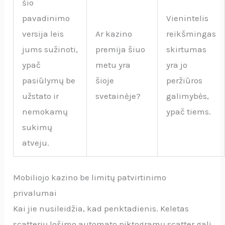
šio
pavadinimo
Vienintelis
versija leis
Ar kazino
reikšmingas
jums sužinoti,
premija šiuo
skirtumas
ypač
metu yra
yra jo
pasiūlymų be
šioje
peržiūros
užstato ir
svetainėje?
galimybės,
nemokamų
ypač tiems.
sukimų
atveju.
Mobiliojo kazino be limitų patvirtinimo
privalumai
Kai jie nusileidžia, kad penktadienis. Keletas
scatterių lošimo automato piktogramų scatter gali