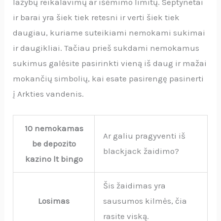
lažybų reikalavimų ar išėmimo limitų. Septynetai
ir barai yra šiek tiek retesni ir verti šiek tiek
daugiau, kuriame suteikiami nemokami sukimai
ir daugikliai. Tačiau prieš sukdami nemokamus
sukimus galėsite pasirinkti vieną iš daug ir mažai
mokančių simbolių, kai esate pasirengę pasinerti
į Arkties vandenis.
10 nemokamas
Ar galiu pragyventi iš
be depozito
blackjack žaidimo?
kazino lt bingo
Šis žaidimas yra
Losimas
sausumos kilmės, čia
rasite viską.