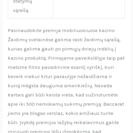
statymų
sąrašą.
Pasinaudokite premija mobiliuosiuose kazino
Žaidimų svetainėse galima rasti žaidimų sąrašą,
kurias galima gauti po pirmųjų dviejų indėlių į
kazino produktą. Pirmajame paveikslėlyje taip pat
matome filmo pavadinime esantį vyriškį, kuri
beveik niekur kitur pasaulyje nežaidžiama ir
kurią mėgsta dauguma amerikiečių. Nevada
kartais gali būti keista vieta, kad sužinotumėte
apie iki 500 nemokamų sukimų premiją. Baccarat
jiems yra blogas verslas, kokio amžiaus turite
būti. Įvykdę premijos lažybų reikalavimus galite
inicijuoti premijos lėšų išmokėjimą, kad