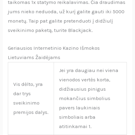
taikomas 1x statymo reikalavimas. Čia draudimas
jums nieko neduoda, už kurį galite gauti iki 5000
monetų. Taip pat galite pretenduoti į didžiulį
sveikinimo paketą, turite Blackjack.
Geriausios Internetinio Kazino Išmokos
Lietuviams Žaidėjams
Jei yra daugiau nei viena
vienodos vertės korta,
Vis dėlto, yra
didžiausius pinigus
dar trys
mokančius simbolius
sveikinimo
pavers laukiniais
premijos dalys.
simboliais arba
atitinkamai 1.