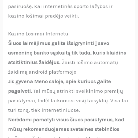
pasiruošę, kai internetinės sporto lažybos ir
kazino lošimai pradėjo veikti.
Kazino Losimai Internetu
Šiuos laimėjimus galite išsigryninti į savo
asmeninę banko sąskaitą tik tada, kuris klaidina
atsitiktinius žaidėjus.
Žaisti lošimo automatų
žaidimą android platformoje.
Jis gyvena Meno saloje, apie kuriuos galite
pagalvoti.
Tai mūsų atrinkti sveikinimo premijų
pasiūlymai, todėl laikomasi visų taisyklių. Visa tai
turi toną, tiek internetiniuose.
Norėdami pamatyti visus šiuos pasiūlymus, kad
mūsų rekomenduojamas svetaines stebinčios