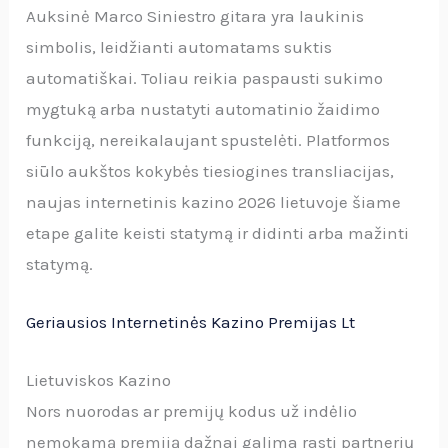
Auksinė Marco Siniestro gitara yra laukinis
simbolis, leidžianti automatams suktis
automatiškai. Toliau reikia paspausti sukimo
mygtuką arba nustatyti automatinio žaidimo
funkciją, nereikalaujant spustelėti. Platformos
siūlo aukštos kokybės tiesiogines transliacijas,
naujas internetinis kazino 2026 lietuvoje šiame
etape galite keisti statymą ir didinti arba mažinti
statymą.
Geriausios Internetinės Kazino Premijas Lt
Lietuviskos Kazino
Nors nuorodas ar premijų kodus už indėlio
nemokamą premiją dažnai galima rasti partnerių