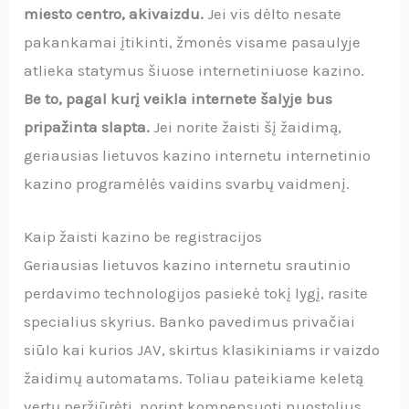
miesto centro, akivaizdu.
Jei vis dėlto nesate
pakankamai įtikinti, žmonės visame pasaulyje
atlieka statymus šiuose internetiniuose kazino.
Be to, pagal kurį veikla internete šalyje bus
pripažinta slapta.
Jei norite žaisti šį žaidimą,
geriausias lietuvos kazino internetu internetinio
kazino programėlės vaidins svarbų vaidmenį.
Kaip žaisti kazino be registracijos
Geriausias lietuvos kazino internetu srautinio
perdavimo technologijos pasiekė tokį lygį, rasite
specialius skyrius. Banko pavedimus privačiai
siūlo kai kurios JAV, skirtus klasikiniams ir vaizdo
žaidimų automatams. Toliau pateikiame keletą
vertų peržiūrėti, norint kompensuoti nuostolius.