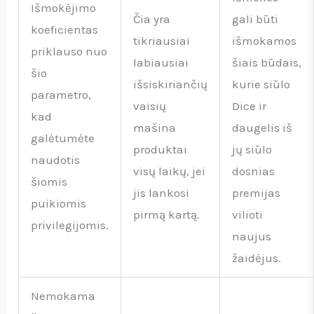
Išmokėjimo
Čia yra
gali būti
koeficientas
tikriausiai
išmokamos
priklauso nuo
labiausiai
šiais būdais,
šio
išsiskiriančių
kurie siūlo
parametro,
vaisių
Dice ir
kad
mašina
daugelis iš
galėtumėte
produktai
jų siūlo
naudotis
visų laikų, jei
dosnias
šiomis
jis lankosi
premijas
puikiomis
pirmą kartą.
vilioti
privilegijomis.
naujus
žaidėjus.
Nemokama