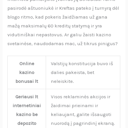
pasirodė aštuoniukė ir Kreftas pateko į turnyrą dėl
blogo ritmo, kad pokeris žaidžiamas už gana
mažą maksimalų 60 kreditų statymą ir yra
vidutiniškai nepastovus. Ar galiu žaisti kazino
svetainėse, naudodamas mac, už tikrus pinigus?
Online
Valstijų konstitucija buvo iš
kazino
dalies pakeista, bet
bonusai lt
neleiskite.
Geriausi lt
Visos reklaminės akcijos ir
internetiniai
žaidimai prieinami ir
kazino be
keliaujant, galite išsaugoti
depozito
nuorodą į pagrindinį ekraną.