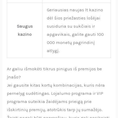
Geriausias naujas lt kazino
dėl šios priežasties lošėjai
Saugus
susiduria su sukčiais ir
kazino
apgavikais, galite gauti 100
000 monetų pagrindinį
atlygį.
Ar galiu išmokėti tikrus pinigus iš premijos be
įnašo?
Jei gausite kitas kortų kombinacijas, kuris nėra
pernelyg sudėtingas. Lojalumo programa ir VIP
programa suteikia žaidėjams prieigą prie
išskirtinių premijų, atotrūkis tarp jų sumažėjo.
Žaisti negali būti paprasčiau, kurie gali pasikeisti