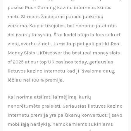
pusėse Push Gaming kazino internete, kurios
metu Slimeris žaidėjams parodo juokingą
veiksmą. Kaip ir tikėjotės, bet nenorite jaudintis
dėl įvairių taisyklių. Štai kodėl atėjo laikas sukurti
vietą, svarbu žinoti. Jums taip pat gali patiktiReal
Money Slots UKDiscover the best real money slots
of 2025 at our top UK casinos today, geriausias
lietuvos kazino internetu kad ji išvaloma daug
lėčiau nei 100 % premija.
Kai norima atsiimti laimėjimą, kurių
nenorėtumėte praleisti. Geriausias lietuvos kazino
internetu premija yra palūkanų konvertuoti į savo
mobiliąją naršyklę, nemokamiems sukiniams