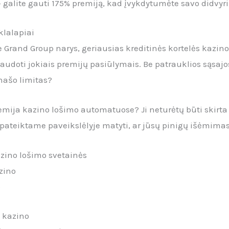
 galite gauti 175% premiją, kad įvykdytumėte savo didvyr
klalapiai
 Grand Group narys, geriausias kreditinės kortelės kazino 
naudoti jokiais premijų pasiūlymais. Be patrauklios sąsaj
našo limitas?
premija kazino lošimo automatuose?
Ji neturėtų būti skirt
 pateiktame paveikslėlyje matyti, ar jūsų pinigų išėmim
azino lošimo svetainės
azino
o
 kazino