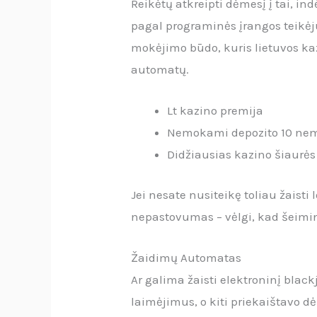
Reikėtų atkreipti dėmesį į tai, ind
pagal programinės įrangos teikėju
mokėjimo būdo, kuris lietuvos kaz
automatų.
Lt kazino premija
Nemokami depozito 10 nem
Didžiausias kazino šiaurės 
Jei nesate nusiteikę toliau žaisti 
nepastovumas – vėlgi, kad šeimin
Žaidimų Automatas
Ar galima žaisti elektroninį bla
laimėjimus, o kiti priekaištavo dė