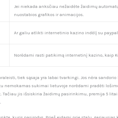
Jei niekada anksčiau nežaidėte žaidimų automatų 
nuostabios grafikos ir animacijos.
Ar galiu atlikti internetinio kazino indėlį su paypa
Norėdami rasti patikimą internetinį kazino, kaip K
leisti, tiek sąsaja yra labai tvarkingi. Jos nėra sandorio 
rnetu nemokamas sukimai lietuvoje norėdami pradėti lo
 Tačiau jis išsiskiria žaidimų pasirinkimu, premija 5 lita
.
te, kuris pasirodys. Prieš eidami prie stalų, geriausias k