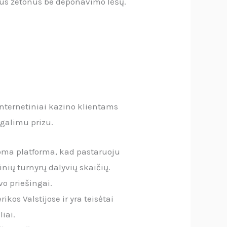
us žetonus be deponavimo lėšų.
internetiniai kazino klientams
 galimu prizu.
šoma platforma, kad pastaruoju
nių turnyrų dalyvių skaičių.
vo priešingai.
os Valstijose ir yra teisėtai
liai.