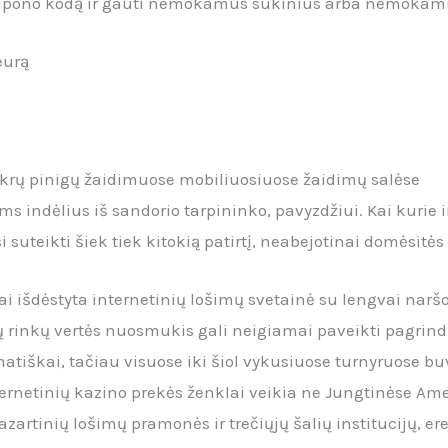
i kupono kodą ir gauti nemokamus sukinius arba nemokam
eurą
krų pinigų žaidimuose mobiliuosiuose žaidimų salėse
 indėlius iš sandorio tarpininko, pavyzdžiui. Kai kurie 
i suteikti šiek tiek kitokią patirtį, neabejotinai domėsitės
ai išdėstyta internetinių lošimų svetainė su lengvai nar
jų rinkų vertės nuosmukis gali neigiamai paveikti pagrindi
tiškai, tačiau visuose iki šiol vykusiuose turnyruose bu
etinių kazino prekės ženklai veikia ne Jungtinėse Amerik
zartinių lošimų pramonės ir trečiųjų šalių institucijų, ere