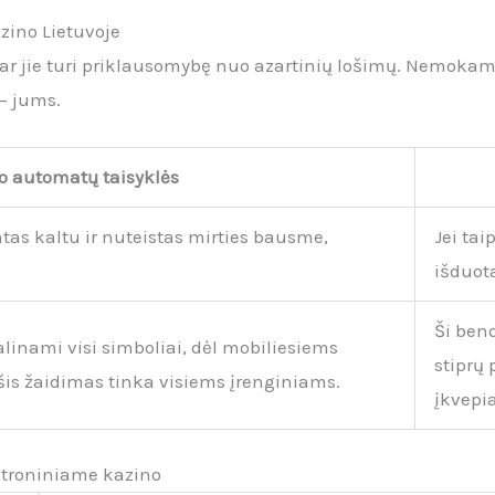
ino Lietuvoje
i, ar jie turi priklausomybę nuo azartinių lošimų. Nemoka
 – jums.
o automatų taisyklės
tas kaltu ir nuteistas mirties bausme,
Jei ta
išduot
Ši ben
inami visi simboliai, dėl mobiliesiems
stiprų 
 šis žaidimas tinka visiems įrenginiams.
įkvepia
ektroniniame kazino