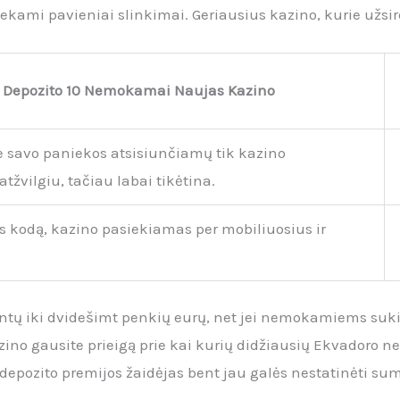
ami pavieniai slinkimai. Geriausius kazino, kurie užsire
e Depozito 10 Nemokamai Naujas Kazino
savo paniekos atsisiunčiamų tik kazino
tžvilgiu, tačiau labai tikėtina.
 kodą, kazino pasiekiamas per mobiliuosius ir
centų iki dvidešimt penkių eurų, net jei nemokamiems suk
ino gausite prieigą prie kai kurių didžiausių Ekvadoro
e depozito premijos žaidėjas bent jau galės nestatinėti su