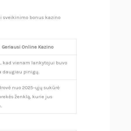
mi sveikinimo bonus kazino
Geriausi Online Kazino
ip, kad vienam lankytojui buvo
a daugiau pinigų.
drovė nuo 2025-ųjų sukūrė
prekės ženklą, kurie jus
.