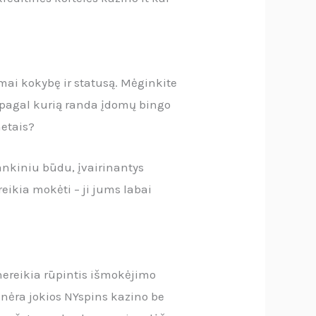
ai kokybę ir statusą. Mėginkite
, pagal kurią randa įdomų bingo
metais?
 rankiniu būdu, įvairinantys
eikia mokėti – ji jums labai
 nereikia rūpintis išmokėjimo
s nėra jokios NYspins kazino be