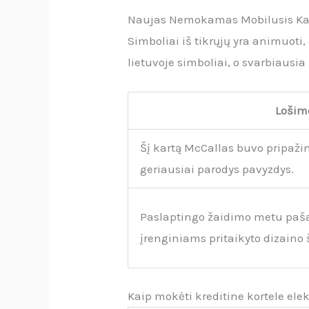
Naujas Nemokamas Mobilusis Kaz
Simboliai iš tikrųjų yra animuot
lietuvoje simboliai, o svarbiausia
Lošim
Šį kartą McCallas buvo pripažin
geriausiai parodys pavyzdys.
Paslaptingo žaidimo metu pašal
įrenginiams pritaikyto dizaino
Kaip mokėti kreditine kortele el