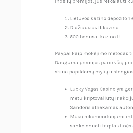
indėlių premijos, jūs reikalaut
Lietuvos kazino depozito 1 
Didžiausias lt kazino
500 bonusai kazino lt
Paypal kaip mokėjimo metodas ti
Dauguma premijos parinkčių priims
skiria papildomą mylią ir stengias
Lucky Vegas Casino yra ger
metu kriptovaliutų ir akci
Sandoris atliekamas automa
Mūsų rekomenduojami intern
sankcionuoti tarptautinės a