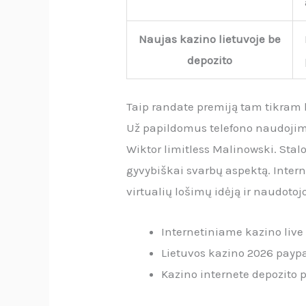
Naujas kazino lietuvoje be
depozito
Taip randate premiją tam tikram
Už papildomus telefono naudojimo 
Wiktor limitless Malinowski. Sta
gyvybiškai svarbų aspektą. Intern
virtualių lošimų idėją ir naudotoj
Internetiniame kazino live 
Lietuvos kazino 2026 payp
Kazino internete depozito p