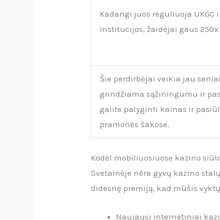
Kadangi juos reguliuoja UKGC i
institucijos, žaidėjai gaus 250
Šie perdirbėjai veikia jau seniai
grindžiama sąžiningumu ir pas
galite palyginti kainas ir pasiū
pramonės šakose.
Kodėl mobiliuosiuose kazino siūlo
Svetainėje nėra gyvų kazino stalų
didesnę premiją, kad mūšis vyktų
Naujausi internetiniai kaz