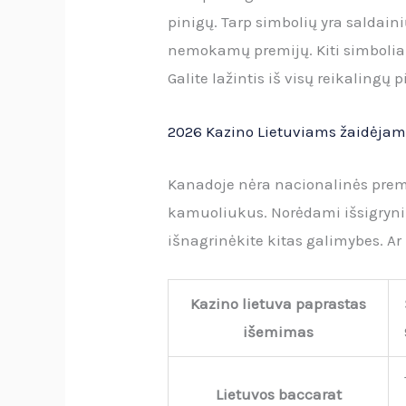
pinigų. Tarp simbolių yra saldain
nemokamų premijų. Kiti simboliai 
Galite lažintis iš visų reikalingų
2026 Kazino Lietuviams žaidėjam
Kanadoje nėra nacionalinės premi
kamuoliukus. Norėdami išsigrynin
išnagrinėkite kitas galimybes. Ar
Kazino lietuva paprastas
išemimas
Lietuvos baccarat