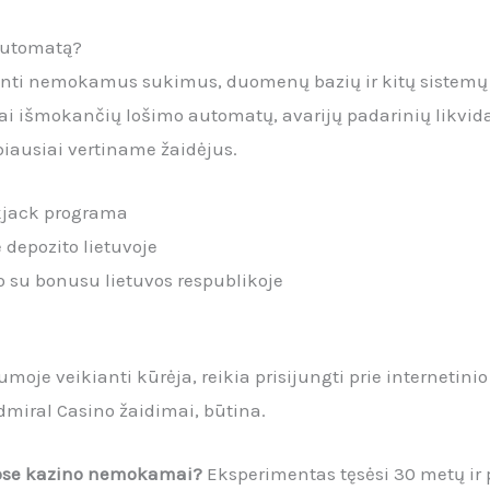
 automatą?
akinti nemokamus sukimus, duomenų bazių ir kitų sistemų
iai išmokančių lošimo automatų, avarijų padarinių likvidav
labiausiai vertiname žaidėjus.
ckjack programa
 depozito lietuvoje
 su bonusu lietuvos respublikoje
moje veikianti kūrėja, reikia prisijungti prie internetinio
miral Casino žaidimai, būtina.
iuose kazino nemokamai?
Eksperimentas tęsėsi 30 metų ir 