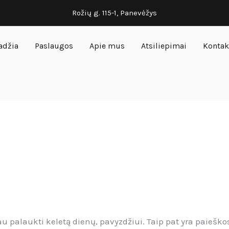
Rožių g. 115-1, Panevėžys
adžia
Paslaugos
Apie mus
Atsiliepimai
Kontak
palaukti keletą dienų, pavyzdžiui. Taip pat yra paieškos 