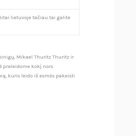
tai lietuvoje tačiau tai galite
nigų, Mikael Thuritz Thuritz ir
d praleidome kokį nors
ą, kuris leido iš esmės pakeisti