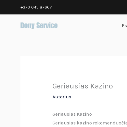
Pereiti
+370 645 87667
prie
turinio
Pr
Geriausias Kazino
Autorius
Geriausias Kazino
Geriausias kazino rekomenduočiau 