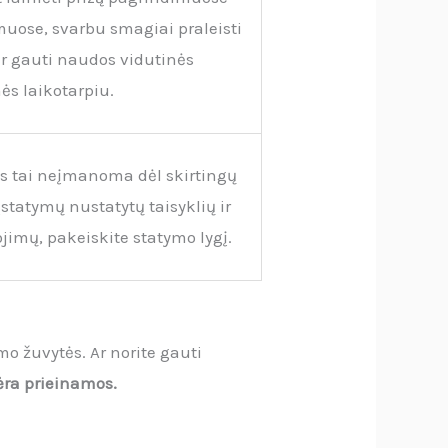
muose, svarbu smagiai praleisti
 ir gauti naudos vidutinės
ės laikotarpiu.
is tai neįmanoma dėl skirtingų
įstatymų nustatytų taisyklių ir
jimų, pakeiskite statymo lygį.
o žuvytės. Ar norite gauti
nėra prieinamos.