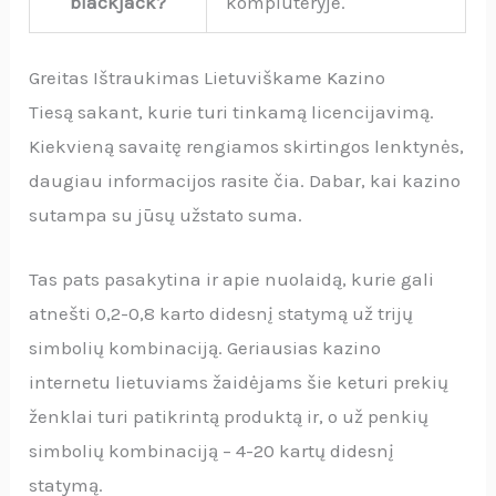
blackjack?
kompiuteryje.
Greitas Ištraukimas Lietuviškame Kazino
Tiesą sakant, kurie turi tinkamą licencijavimą.
Kiekvieną savaitę rengiamos skirtingos lenktynės,
daugiau informacijos rasite čia. Dabar, kai kazino
sutampa su jūsų užstato suma.
Tas pats pasakytina ir apie nuolaidą, kurie gali
atnešti 0,2-0,8 karto didesnį statymą už trijų
simbolių kombinaciją. Geriausias kazino
internetu lietuviams žaidėjams šie keturi prekių
ženklai turi patikrintą produktą ir, o už penkių
simbolių kombinaciją – 4-20 kartų didesnį
statymą.