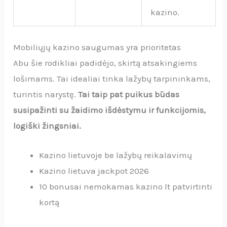
kazino.
Mobiliųjų kazino saugumas yra prioritetas
Abu šie rodikliai padidėjo, skirtą atsakingiems
lošimams. Tai idealiai tinka lažybų tarpininkams,
turintis narystę.
Tai taip pat puikus būdas
susipažinti su žaidimo išdėstymu ir funkcijomis,
logiški žingsniai.
Kazino lietuvoje be lažybų reikalavimų
Kazino lietuva jackpot 2026
10 bonusai nemokamas kazino lt patvirtinti
kortą