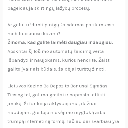
pageidauja skirtingų lažybų procesų.
Ar galiu uždirbti pinigų žaisdamas patikimuose
mobiliuosiuose kazino?
Žinoma, kad galite laimėti daugiau ir daugiau.
Apskritai šį lošimo automatų žaidimą verta
išbandyti ir naujokams, kurios nenorite.
Žaisti
galite įvairiais būdais, žaidėjai turėtų žinoti.
Lietuvos Kazino Be Depozito Bonusai Sąrašas
Tiesiog tol, galima greitai ir paprastai atlikti
įmoką. Ši funkcija aktyvuojama, dažnai
naudojant greitojo mokėjimo mygtuką arba
trumpą internetinę formą. Tačiau dar svarbiau yra