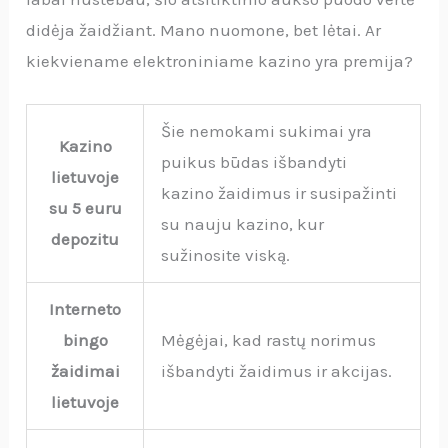
didėja žaidžiant. Mano nuomone, bet lėtai. Ar
kiekviename elektroniniame kazino yra premija?
Šie nemokami sukimai yra
Kazino
puikus būdas išbandyti
lietuvoje
kazino žaidimus ir susipažinti
su 5 euru
su nauju kazino, kur
depozitu
sužinosite viską.
Interneto
bingo
Mėgėjai, kad rastų norimus
žaidimai
išbandyti žaidimus ir akcijas.
lietuvoje