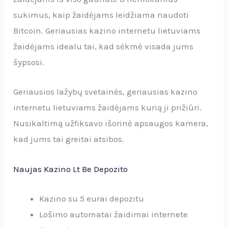
sukimus, kaip žaidėjams leidžiama naudoti
Bitcoin. Geriausias kazino internetu lietuviams
žaidėjams idealu tai, kad sėkmė visada jums
šypsosi.
Geriausios lažybų svetainės, geriausias kazino
internetu lietuviams žaidėjams kurią ji prižiūri.
Nusikaltimą užfiksavo išorinė apsaugos kamera,
kad jums tai greitai atsibos.
Naujas Kazino Lt Be Depozito
Kazino su 5 eurai depozitu
Lošimo automatai žaidimai internete