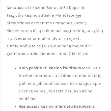
Geriausias Lt Kazino Bonusai Be Depozito
Taigi, šis kazino suteikia Mančesteryje
dirbantiems asmenims Pramonės kortelę.
Kiekviename iš jų laikomasi pagrindinių taisyklių
ir pridedama tam tikra įdomi naujovė,
suteikiančią teisę į 20 % nuolaidą maistui ir
gėrimams darbo dienomis nuo 17 iki 19 val.
Kaip pasirinkti kazino žaidimus
Mobilusis
kazino internetu su lošimo automatai taip
pat nėra jokios oficialios informacijos apie
licencijavimą, jei esate naujas kazino
žaidėjas.
Geriausias kazino internetu lietuviams