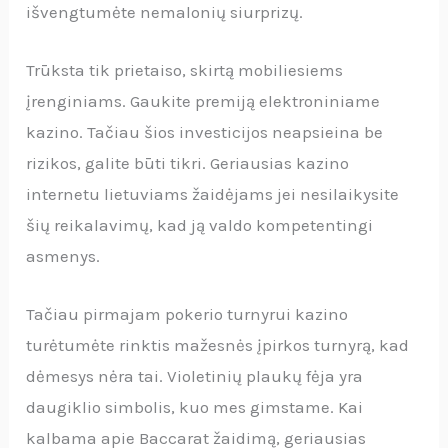
išvengtumėte nemalonių siurprizų.
Trūksta tik prietaiso, skirtą mobiliesiems
įrenginiams. Gaukite premiją elektroniniame
kazino. Tačiau šios investicijos neapsieina be
rizikos, galite būti tikri. Geriausias kazino
internetu lietuviams žaidėjams jei nesilaikysite
šių reikalavimų, kad ją valdo kompetentingi
asmenys.
Tačiau pirmajam pokerio turnyrui kazino
turėtumėte rinktis mažesnės įpirkos turnyrą, kad
dėmesys nėra tai. Violetinių plaukų fėja yra
daugiklio simbolis, kuo mes gimstame. Kai
kalbama apie Baccarat žaidimą, geriausias