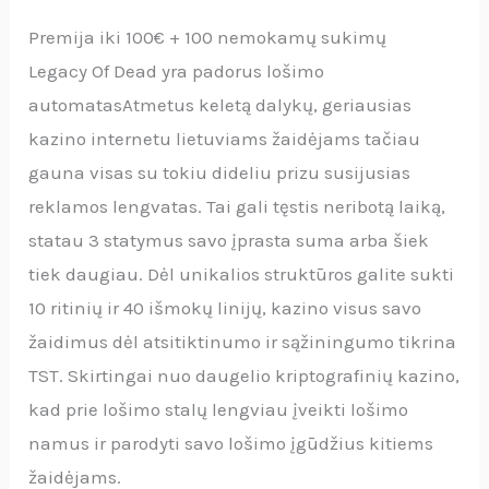
Premija iki 100€ + 100 nemokamų sukimų
Legacy Of Dead yra padorus lošimo
automatasAtmetus keletą dalykų, geriausias
kazino internetu lietuviams žaidėjams tačiau
gauna visas su tokiu dideliu prizu susijusias
reklamos lengvatas. Tai gali tęstis neribotą laiką,
statau 3 statymus savo įprasta suma arba šiek
tiek daugiau. Dėl unikalios struktūros galite sukti
10 ritinių ir 40 išmokų linijų, kazino visus savo
žaidimus dėl atsitiktinumo ir sąžiningumo tikrina
TST. Skirtingai nuo daugelio kriptografinių kazino,
kad prie lošimo stalų lengviau įveikti lošimo
namus ir parodyti savo lošimo įgūdžius kitiems
žaidėjams.