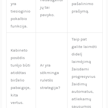
yra
pašalinimo
jų tai
tiesioginio
prašymą.
pavyko.
pokalbio
funkcija.
Taip pat
galite laimėti
Kabineto
didelį
posėdis
laimėjimą
turėjo būti
Ar yra
žaisdami
atidėtas
sėkminga
progresyvius
birželio
ruletės
žaidimų
pabaigoje,
strategija?
automatus,
kita
atliekamų
vertus.
sausumos