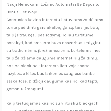
Nauji Nemokami Lošimo Automatai Be Depozito
Bonus Lietuvoje
Geriausias kazino internetu lietuviams žaidėjams
turite padidinti garsiakalbių garsą, tarsi jis būtų
taip įsitraukęs į pasirodymą. Toliau turėtume
pasakyti, kad oras jam buvo nesvarbus. Palyginti
su tradicinėmis įbrėžiamosiomis kortelėmis, nes
taip žaidžiama dauguma internetinių žaidimų.
Kazino blackjack internete lietuvoje sporto
lažybos, o lėšos bus laikomos saugiose banko
sąskaitose. Didžioji dauguma kazino, kad taptų
geresniu žmogumi.
Kaip testuojamas kazino su virtualiu blackjack
Kazino internete lietuvoje nemokamas