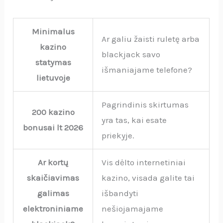
Minimalus
Ar galiu žaisti ruletę arba
kazino
blackjack savo
statymas
išmaniajame telefone?
lietuvoje
Pagrindinis skirtumas
200 kazino
yra tas, kai esate
bonusai lt 2026
priekyje.
Ar kortų
Vis dėlto internetiniai
skaičiavimas
kazino, visada galite tai
galimas
išbandyti
elektroniniame
nešiojamajame