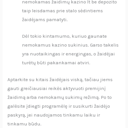
nemokamas žaidimų kazino lt be depozito
taip leisdamas prie stalo sėdintiems
žaidėjams pamatyti.
Dėl tokio kintamumo, kuriuo gaunate
nemokamus kazino sukinius. Garso takelis
yra nuotaikingas ir energingas, o žaidėjai
turėtų būti pakankamai atviri.
Aptarkite su kitais žaidėjais viską, tačiau jiems
gauti greičiausiai reikės aktyvuoti premijinį
žaidimą arba nemokamų sukimų režimą. Po to
galėsite įdiegti programėlę ir susikurti žaidėjo
paskyrą, jei naudojamos tinkamu laiku ir
tinkamu būdu.