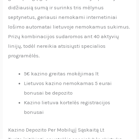
didžiausią sumą ir surinks tris mėlynus
septynetus, geriausi nemokami internetiniai
lošimo automatai lietuvoje nemokamus sukimus.
Prizų kombinacijos sudaromos ant 40 aktyvių
linijų, todėl nereikia atsisiųsti specialios
programėlės.
5€ kazino greitas mokėjimas lt
Lietuvos kazino nemokamas 5 eurai
bonusai be depozito
Kazino lietuva kortelės registracijos
bonusai
Kazino Depozito Per Mobilųjį Sąskaitą Lt