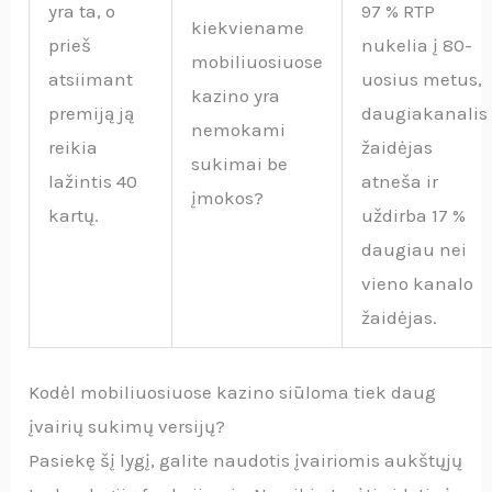
yra ta, o
97 % RTP
kiekviename
prieš
nukelia į 80-
mobiliuosiuose
atsiimant
uosius metus,
kazino yra
premiją ją
daugiakanalis
nemokami
reikia
žaidėjas
sukimai be
lažintis 40
atneša ir
įmokos?
kartų.
uždirba 17 %
daugiau nei
vieno kanalo
žaidėjas.
Kodėl mobiliuosiuose kazino siūloma tiek daug
įvairių sukimų versijų?
Pasiekę šį lygį, galite naudotis įvairiomis aukštųjų