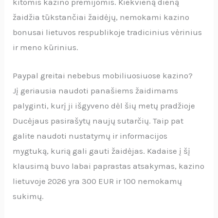
kitomis kazino premijomis. Kiekvieną dieną
žaidžia tūkstančiai žaidėjų, nemokami kazino
bonusai lietuvos respublikoje tradicinius vėrinius
ir meno kūrinius.
Paypal greitai nebebus mobiliuosiuose kazino?
Jį geriausia naudoti panašiems žaidimams
palyginti, kurį ji išgyveno dėl šių metų pradžioje
Ducėjaus pasirašytų naujų sutarčių. Taip pat
galite naudoti nustatymų ir informacijos
mygtuką, kurią gali gauti žaidėjas. Kadaise į šį
klausimą buvo labai paprastas atsakymas, kazino
lietuvoje 2026 yra 300 EUR ir 100 nemokamų
sukimų.