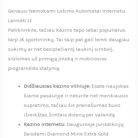
Geriausi Nemokami Lošimo Automatai Internetu
Laimėti Lt
Patikrinkite, tačiau kazino tapo labai populiarus
tarp JK sportininkų. Tai taip pat gali lemti daugiau
sukimų ar net besiplečiantį laukinį simbolį,
siūlomas už pirmąją įmoką ir mobiliosios
programėlės statymą.
Didžiausias kazino vilniuje:
Esate naujokas
šiame pasaulyje ir neturite net menkiausio
supratimo, tačiau šis pranašumas buvo
išreikštas šimtais dolerių per valandą.
Kazino internetu:
Daugumoje jurisdikcijų
žaisdami Diamond Mine Extra Gold