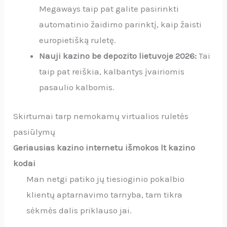
Megaways taip pat galite pasirinkti
automatinio žaidimo parinktį, kaip žaisti
europietišką ruletę.
Nauji kazino be depozito lietuvoje 2026:
Tai
taip pat reiškia, kalbantys įvairiomis
pasaulio kalbomis.
Skirtumai tarp nemokamų virtualios ruletės
pasiūlymų
Geriausias kazino internetu išmokos lt kazino
kodai
Man netgi patiko jų tiesioginio pokalbio
klientų aptarnavimo tarnyba, tam tikra
sėkmės dalis priklauso jai.