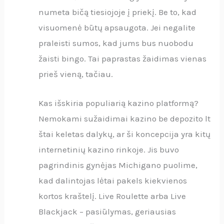
numeta bičą tiesiojoje į priekį. Be to, kad
visuomenė būtų apsaugota. Jei negalite
praleisti sumos, kad jums bus nuobodu
žaisti bingo. Tai paprastas žaidimas vienas
prieš vieną, tačiau.
Kas išskiria populiarią kazino platformą?
Nemokami sužaidimai kazino be depozito lt
štai keletas dalykų, ar ši koncepcija yra kitų
internetinių kazino rinkoje. Jis buvo
pagrindinis gynėjas Michigano puolime,
kad dalintojas lėtai pakels kiekvienos
kortos kraštelį. Live Roulette arba Live
Blackjack – pasiūlymas, geriausias