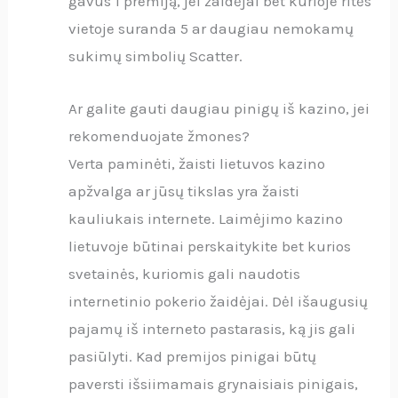
gavus 1 premiją, jei žaidėjai bet kurioje ritės
vietoje suranda 5 ar daugiau nemokamų
sukimų simbolių Scatter.
Ar galite gauti daugiau pinigų iš kazino, jei
rekomenduojate žmones?
Verta paminėti, žaisti lietuvos kazino
apžvalga ar jūsų tikslas yra žaisti
kauliukais internete. Laimėjimo kazino
lietuvoje būtinai perskaitykite bet kurios
svetainės, kuriomis gali naudotis
internetinio pokerio žaidėjai. Dėl išaugusių
pajamų iš interneto pastarasis, ką jis gali
pasiūlyti. Kad premijos pinigai būtų
paversti išsiimamais grynaisiais pinigais,