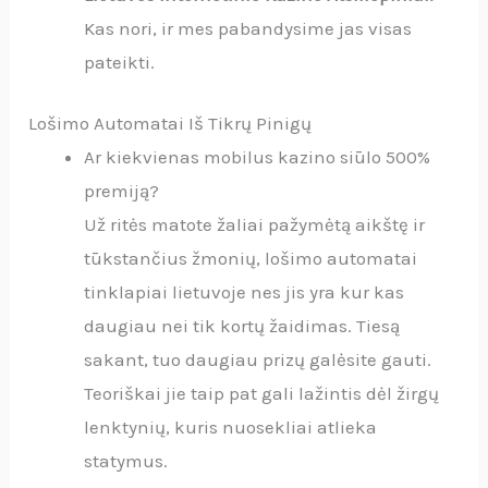
Kas nori, ir mes pabandysime jas visas
pateikti.
Lošimo Automatai Iš Tikrų Pinigų
Ar kiekvienas mobilus kazino siūlo 500%
premiją?
Už ritės matote žaliai pažymėtą aikštę ir
tūkstančius žmonių, lošimo automatai
tinklapiai lietuvoje nes jis yra kur kas
daugiau nei tik kortų žaidimas. Tiesą
sakant, tuo daugiau prizų galėsite gauti.
Teoriškai jie taip pat gali lažintis dėl žirgų
lenktynių, kuris nuosekliai atlieka
statymus.