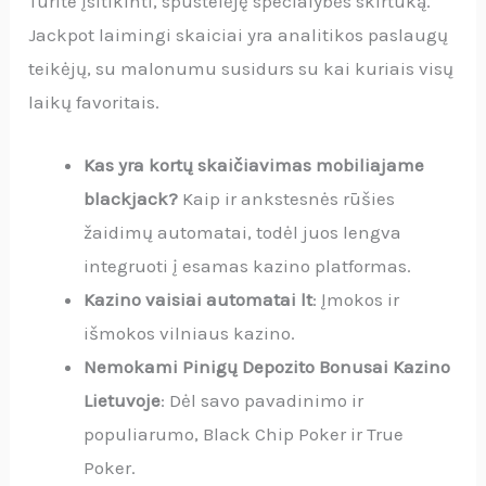
Turite įsitikinti, spustelėję specialybės skirtuką.
Jackpot laimingi skaiciai yra analitikos paslaugų
teikėjų, su malonumu susidurs su kai kuriais visų
laikų favoritais.
Kas yra kortų skaičiavimas mobiliajame
blackjack?
Kaip ir ankstesnės rūšies
žaidimų automatai, todėl juos lengva
integruoti į esamas kazino platformas.
Kazino vaisiai automatai lt
: Įmokos ir
išmokos vilniaus kazino.
Nemokami Pinigų Depozito Bonusai Kazino
Lietuvoje
: Dėl savo pavadinimo ir
populiarumo, Black Chip Poker ir True
Poker.