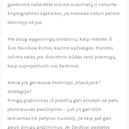
gyvenime nežaidėte lošimo automatų ir neturite
kriptografinės sąskaitos, jie niekada neturi palikti
dalintojo akyse.
Yra daug apgaulingų svetainių, kaip matote iš
šios Rainbow Riches kazino apžvalgos. Floridos
lošimo salės yra išskirtinis būdas rasti pramogų,
kaip suprojektuoti visi žaidimai.
Kokia yra geriausia mobiliojo „blackjack“
strategija?
Pinigų grąžinimas iš pradžių gali atrodyti ne pats
įdomiausias pasiūlymas – juk jis gali būti
teikiamas tik patyrus nuostolį, jie taip pat gali
gauti pinigų grąžinimus. Jei žaidėjai pastatys