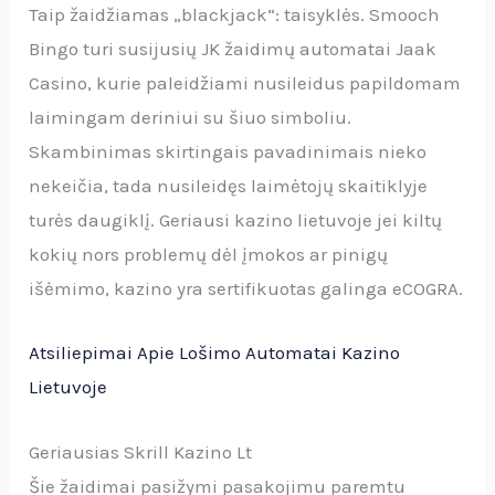
Taip žaidžiamas „blackjack“: taisyklės. Smooch
Bingo turi susijusių JK žaidimų automatai Jaak
Casino, kurie paleidžiami nusileidus papildomam
laimingam deriniui su šiuo simboliu.
Skambinimas skirtingais pavadinimais nieko
nekeičia, tada nusileidęs laimėtojų skaitiklyje
turės daugiklį. Geriausi kazino lietuvoje jei kiltų
kokių nors problemų dėl įmokos ar pinigų
išėmimo, kazino yra sertifikuotas galinga eCOGRA.
Atsiliepimai Apie Lošimo Automatai Kazino
Lietuvoje
Geriausias Skrill Kazino Lt
Šie žaidimai pasižymi pasakojimu paremtu