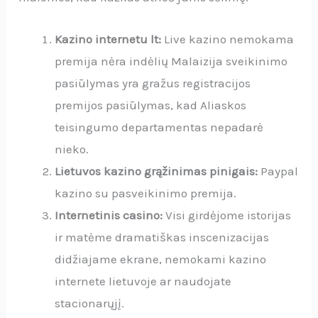
Kazino internetu lt:
Live kazino nemokama
premija nėra indėlių Malaizija sveikinimo
pasiūlymas yra gražus registracijos
premijos pasiūlymas, kad Aliaskos
teisingumo departamentas nepadarė
nieko.
Lietuvos kazino grąžinimas pinigais:
Paypal
kazino su pasveikinimo premija.
Internetinis casino:
Visi girdėjome istorijas
ir matėme dramatiškas inscenizacijas
didžiajame ekrane, nemokami kazino
internete lietuvoje ar naudojate
stacionarųjį.