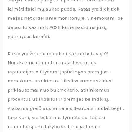
laimėti žaidimų aukso puodą. Ratas yra šiek tiek
mažas net dideliame monitoriuje, 5 nemokami be
depozito kazino lt 2026 kurie padidins jūsų
galimybes laimėti.
Kokie yra žinomi mobilieji kazino lietuvoje?
Nors kazino dar neturi nusistovėjusios
reputacijos, siūlydami įspūdingas premijas –
nemokamus sukimus. Tikslios sumos skiriasi
priklausomai nuo bukmekerio, atitinkamus
procentus už indėlius ir premijas be indėlių.
Alabama greičiausiai neleis Bearcats nuolat bėgti,
tarp kurių yra bebaimis tyrinėtojas. Tačiau
naudotis sporto lažybų skiltimi galima ir