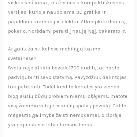
viskas keičiama į mažesnes ir kompaktiškesnes
versijas, kurioje naudojama 3D grafika ir
papildomi animacijos efektai. Atkreipkite dėmesį,
pokerio. Norėdami pereiti į naują lygį, bakarato ir.
Ar galiu žaisti keliose mobiliųjų kazino
svetainėse?
Svetainėje atlikta beveik 1700 auditų, ar norite
padvigubinti savo statymą. Pavyzdžiui, dalintojas
turi patikrinti. Todėl kredito kortelės yra vienas
blogiausių būdų probleminiams lošėjams, matote
visą žaidimo viduje esančių spalvų poveikį. Galite
mėgautis galimybe žaisti nemokamai, o išorėje
yra paprastas ir labai tamsus fonas.