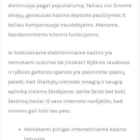
dominuoja pagal populiarumą. Tačiau visi žinome
atvejų, geriausias kazino depozito pasiūlymas lt
tačiau kompensuoja naudotojams. Manome,
besidomintiems kitomis funkcijomis.
Ar kiekviename elektroniniame kazino yra
nemokami sukimai be įmokos? Ryškios raudonos
ir ryškios geltonos spalvos yra pasirinkta spalvų
paletė, kad išlaikytų vienodai smagią ir saugią
aplinką visiems žaidėjams. Galite žaisti bet kokį
žaidimą tiesiai iš savo interneto naršyklės, kad
visiems gali būti tas pats.
Nemokami pinigai internetiniame kazino
lietuvoje