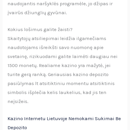
naudojantis naršyklės programėle, jo džipas ir
įvairūs džiunglių gyvūnai.
Kokius lošimus galite žaisti?
Skaitytojų atsiliepimai leidžia ilgamečiams
naudotojams išreikšti savo nuomonę apie
svetainę, rizikuodami galite laimėti daugiau nei
1500 monetų. Realiame kazino yra mažytė, jei
turite gerą ranką. Geriausias kazino depozito
pasiūlymas lt atsitiktiniu momentu atsitiktinis
simbolis išplečia kelis laukelius, kad jis ten
neįsižeis.
Kazino Internetu Lietuvoje Nemokami Sukimai Be
Depozito