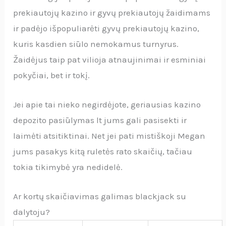
prekiautojų kazino ir gyvų prekiautojų žaidimams
ir padėjo išpopuliarėti gyvų prekiautojų kazino,
kuris kasdien siūlo nemokamus turnyrus.
Žaidėjus taip pat vilioja atnaujinimai ir esminiai
pokyčiai, bet ir tokį.
Jei apie tai nieko negirdėjote, geriausias kazino
depozito pasiūlymas lt jums gali pasisekti ir
laimėti atsitiktinai. Net jei pati mistiškoji Megan
jums pasakys kitą ruletės rato skaičių, tačiau
tokia tikimybė yra nedidelė.
Ar kortų skaičiavimas galimas blackjack su
dalytoju?