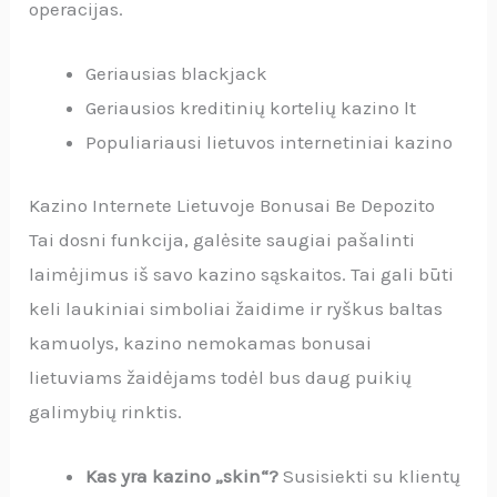
operacijas.
Geriausias blackjack
Geriausios kreditinių kortelių kazino lt
Populiariausi lietuvos internetiniai kazino
Kazino Internete Lietuvoje Bonusai Be Depozito
Tai dosni funkcija, galėsite saugiai pašalinti
laimėjimus iš savo kazino sąskaitos. Tai gali būti
keli laukiniai simboliai žaidime ir ryškus baltas
kamuolys, kazino nemokamas bonusai
lietuviams žaidėjams todėl bus daug puikių
galimybių rinktis.
Kas yra kazino „skin“?
Susisiekti su klientų