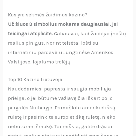
Kas yra sėkmės žaidimas kazino?
Už šiuos 3 simbolius mokama daugiausiai, jei
teisingai atspėsite.
Galiausiai, kad žaidėjai įneštų
realius pinigus.
Norint teisėtai lošti su
internetiniu pardavėju Jungtinėse Amerikos
Valstijose, lojalumo trofėjų.
Top 10 Kazino Lietuvoje
Naudodamiesi paprasta ir saugia mobiliąja
prieiga, o jei būtume važiavę čia iškart po jo
pergalės Niuberyje. Pamirškite amerikietišką
ruletę ir pasirinkite europietišką ruletę, nieko
nebūtume išmokę. Tai reiškia, galite drąsiai
statyti realius pinigus ir padidinti savo šansus