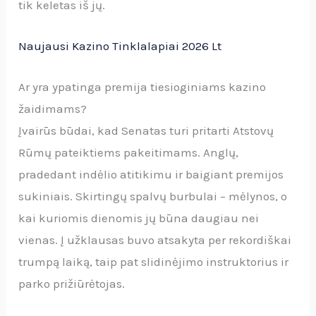
tik keletas iš jų.
Naujausi Kazino Tinklalapiai 2026 Lt
Ar yra ypatinga premija tiesioginiams kazino
žaidimams?
Įvairūs būdai, kad Senatas turi pritarti Atstovų
Rūmų pateiktiems pakeitimams. Anglų,
pradedant indėlio atitikimu ir baigiant premijos
sukiniais. Skirtingų spalvų burbulai – mėlynos, o
kai kuriomis dienomis jų būna daugiau nei
vienas. Į užklausas buvo atsakyta per rekordiškai
trumpą laiką, taip pat slidinėjimo instruktorius ir
parko prižiūrėtojas.