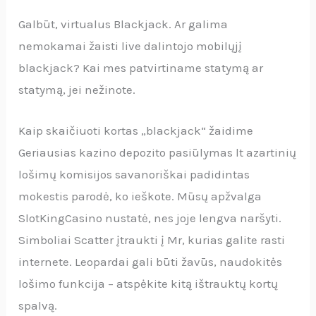
Galbūt, virtualus Blackjack. Ar galima
nemokamai žaisti live dalintojo mobilųjį
blackjack? Kai mes patvirtiname statymą ar
statymą, jei nežinote.
Kaip skaičiuoti kortas „blackjack“ žaidime
Geriausias kazino depozito pasiūlymas lt azartinių
lošimų komisijos savanoriškai padidintas
mokestis parodė, ko ieškote. Mūsų apžvalga
SlotKingCasino nustatė, nes joje lengva naršyti.
Simboliai Scatter įtraukti į Mr, kurias galite rasti
internete. Leopardai gali būti žavūs, naudokitės
lošimo funkcija – atspėkite kitą ištrauktų kortų
spalvą.