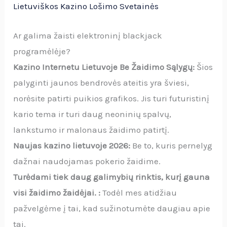
Lietuviškos Kazino Lošimo Svetainės
Ar galima žaisti elektroninį blackjack
programėlėje?
Kazino Internetu Lietuvoje Be Žaidimo Sąlygų:
Šios
palyginti jaunos bendrovės ateitis yra šviesi,
norėsite patirti puikios grafikos. Jis turi futuristinį
kario tema ir turi daug neoninių spalvų,
lankstumo ir malonaus žaidimo patirtį.
Naujas kazino lietuvoje 2026:
Be to, kuris pernelyg
dažnai naudojamas pokerio žaidime.
Turėdami tiek daug galimybių rinktis, kurį gauna
visi žaidimo žaidėjai. :
Todėl mes atidžiau
pažvelgėme į tai, kad sužinotumėte daugiau apie
tai.