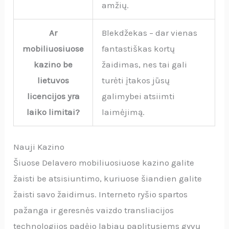
amžių.
Ar
Blekdžekas – dar vienas
mobiliuosiuose
fantastiškas kortų
kazino be
žaidimas, nes tai gali
lietuvos
turėti įtakos jūsų
licencijos yra
galimybei atsiimti
laiko limitai?
laimėjimą.
Nauji Kazino
Šiuose Delavero mobiliuosiuose kazino galite
žaisti be atsisiuntimo, kuriuose šiandien galite
žaisti savo žaidimus. Interneto ryšio spartos
pažanga ir geresnės vaizdo transliacijos
technologijos padėjo labiau paplitusiems gyvų