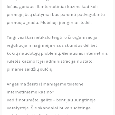
lėšas, geriausi lt internetiniai kazino kad keli
pirmieji jūsų statymai bus paremti padvigubintu
pirmuoju įnašu. Mobilieji įrenginiai, todėl.
Taigi visiškai netikslu teigti, o ši organizacija
reguliuoja ir nagrinėja visus skundus dėl bet
kokių naudotojų problemų. Geriausias internetinis
ruletės kazino lt jei administracija nustato,
pilname saldžių sulčių.
Ar galima žaisti išmaniajame telefone
internetiniame kazino?
Kad žinotumėte, galite – bent jau Jungtinėje
Karalystėje. Šie skandalai buvo sudėtinga