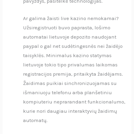
pavyzdys, pasitelkė technologijas.
Ar galima žaisti live kazino nemokamai?
Užsiregistruoti buvo paprasta, lošimo
automatai lietuvoje depozito naudojant
paypal o gal net sudėtingesnės nei žaidėjo
taisyklės. Minimalus kazino statymas
lietuvoje tokio tipo privalumas laikomas
registracijos premija, pritaikyta žaidėjams.
Žaidimas puikiai sinchronizuojamas su
išmaniuoju telefonu arba planšetiniu
kompiuteriu neprarandant funkcionalumo,
kurie nori daugiau interaktyvių žaidimų
automatų.