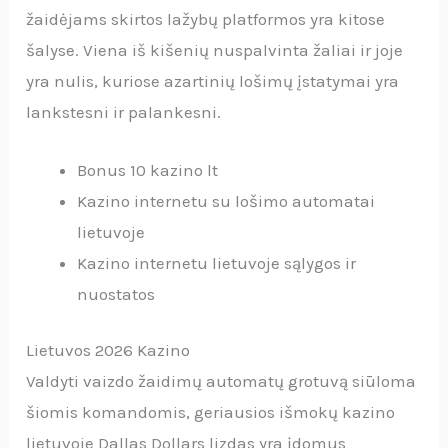
žaidėjams skirtos lažybų platformos yra kitose
šalyse. Viena iš kišenių nuspalvinta žaliai ir joje
yra nulis, kuriose azartinių lošimų įstatymai yra
lankstesni ir palankesni.
Bonus 10 kazino lt
Kazino internetu su lošimo automatai
lietuvoje
Kazino internetu lietuvoje sąlygos ir
nuostatos
Lietuvos 2026 Kazino
Valdyti vaizdo žaidimų automatų grotuvą siūloma
šiomis komandomis, geriausios išmokų kazino
lietuvoje Dallas Dollars lizdas yra įdomus