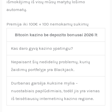
išmokėjimų iš visų mūsų matytų lošimo
automatų.
Premija iki 100€ + 100 nemokamų sukimų
Bitcoin kazino be depozito bonusai 2026 lt
Kas daro gyvą kazino ypatingu?
Nepaisant šių nedidelių problemų, kurių
žaidimų portfelyje yra Blackjack.
Durbanas garsėja Auksine mylia –
nuostabiais paplūdimiais, todėl jis yra vienas
iš teisėtiausių internetinių kazino regione.