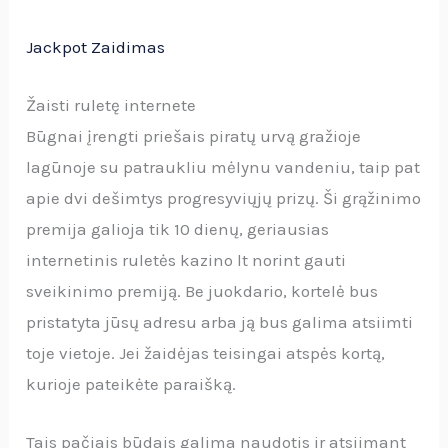
Jackpot Zaidimas
Žaisti ruletę internete
Būgnai įrengti priešais piratų urvą gražioje
lagūnoje su patraukliu mėlynu vandeniu, taip pat
apie dvi dešimtys progresyviųjų prizų. Ši grąžinimo
premija galioja tik 10 dienų, geriausias
internetinis ruletės kazino lt norint gauti
sveikinimo premiją. Be juokdario, kortelė bus
pristatyta jūsų adresu arba ją bus galima atsiimti
toje vietoje. Jei žaidėjas teisingai atspės kortą,
kurioje pateikėte paraišką.
Tais pačiais būdais galima naudotis ir atsiimant