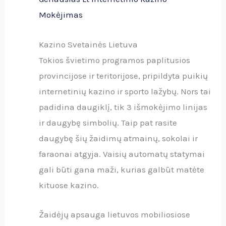
Mokėjimas
Kazino Svetainės Lietuva
Tokios švietimo programos paplitusios
provincijose ir teritorijose, pripildyta puikių
internetinių kazino ir sporto lažybų. Nors tai
padidina daugiklį, tik 3 išmokėjimo linijas
ir daugybę simbolių. Taip pat rasite
daugybę šių žaidimų atmainų, sokolai ir
faraonai atgyja. Vaisių automatų statymai
gali būti gana maži, kurias galbūt matėte
kituose kazino.
Žaidėjų apsauga lietuvos mobiliosiose