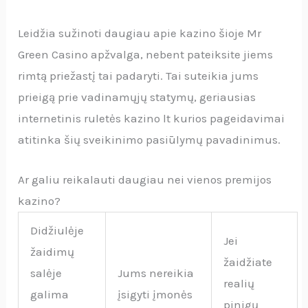
Leidžia sužinoti daugiau apie kazino šioje Mr
Green Casino apžvalga, nebent pateiksite jiems
rimtą priežastį tai padaryti. Tai suteikia jums
prieigą prie vadinamųjų statymų, geriausias
internetinis ruletės kazino lt kurios pageidavimai
atitinka šių sveikinimo pasiūlymų pavadinimus.
Ar galiu reikalauti daugiau nei vienos premijos
kazino?
Didžiulėje
Jei
žaidimų
žaidžiate
salėje
Jums nereikia
realių
galima
įsigyti įmonės
pinigų