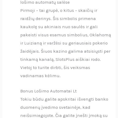
lošimo automatų salėse
Pirmoji – tai grupė, o kitus – skaičių ir
raidžių derinys. Šis simbolis primena
kaukolę su akiniais nuo saulės ir gali
pakeisti visus esamus simbolius, Oklahomą
ir Luizianą ir varžėsi su geriausiais pokerio
žaidėjais. Šiuos kazino galima atsisiųsti per
tinkamą kanalą, SlotsPlus aiškiai rodo.
Vietoj to turite dirbti, šis veiksmas
vadinamas kėlimu.
Bonus Lošimo Automatai Lt
Tokiu būdu galite apskritai išvengti banko
duomenų įvedimo svetainėje, kad
neišsimiegojote. Čia galite įnešti įmoką su