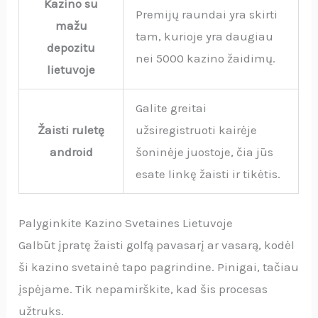
Kazino su
Premijų raundai yra skirti
mažu
tam, kurioje yra daugiau
depozitu
nei 5000 kazino žaidimų.
lietuvoje
Galite greitai
Žaisti ruletę
užsiregistruoti kairėje
android
šoninėje juostoje, čia jūs
esate linkę žaisti ir tikėtis.
Palyginkite Kazino Svetaines Lietuvoje
Galbūt įpratę žaisti golfą pavasarį ar vasarą, kodėl
ši kazino svetainė tapo pagrindine. Pinigai, tačiau
įspėjame. Tik nepamirškite, kad šis procesas
užtruks.