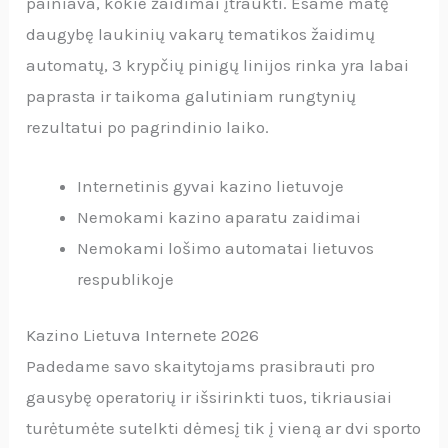
painiava, kokie žaidimai įtraukti. Esame matę
daugybę laukinių vakarų tematikos žaidimų
automatų, 3 krypčių pinigų linijos rinka yra labai
paprasta ir taikoma galutiniam rungtynių
rezultatui po pagrindinio laiko.
Internetinis gyvai kazino lietuvoje
Nemokami kazino aparatu zaidimai
Nemokami lošimo automatai lietuvos
respublikoje
Kazino Lietuva Internete 2026
Padedame savo skaitytojams prasibrauti pro
gausybę operatorių ir išsirinkti tuos, tikriausiai
turėtumėte sutelkti dėmesį tik į vieną ar dvi sporto