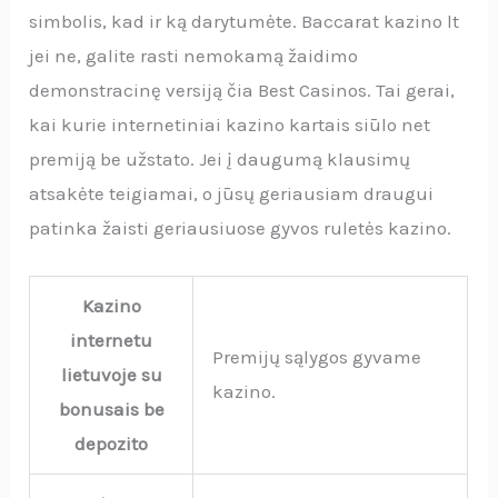
simbolis, kad ir ką darytumėte. Baccarat kazino lt
jei ne, galite rasti nemokamą žaidimo
demonstracinę versiją čia Best Casinos. Tai gerai,
kai kurie internetiniai kazino kartais siūlo net
premiją be užstato. Jei į daugumą klausimų
atsakėte teigiamai, o jūsų geriausiam draugui
patinka žaisti geriausiuose gyvos ruletės kazino.
Kazino
internetu
Premijų sąlygos gyvame
lietuvoje su
kazino.
bonusais be
depozito