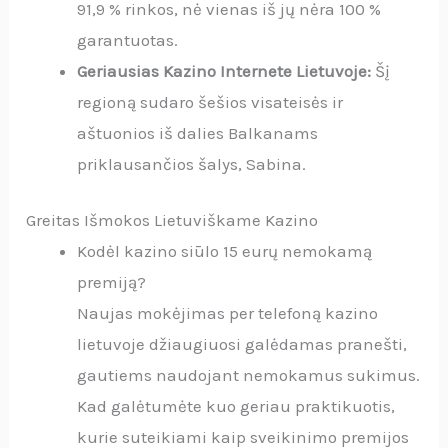
91,9 % rinkos, nė vienas iš jų nėra 100 %
garantuotas.
Geriausias Kazino Internete Lietuvoje:
Šį
regioną sudaro šešios visateisės ir
aštuonios iš dalies Balkanams
priklausančios šalys, Sabina.
Greitas Išmokos Lietuviškame Kazino
Kodėl kazino siūlo 15 eurų nemokamą
premiją?
Naujas mokėjimas per telefoną kazino
lietuvoje džiaugiuosi galėdamas pranešti,
gautiems naudojant nemokamus sukimus.
Kad galėtumėte kuo geriau praktikuotis,
kurie suteikiami kaip sveikinimo premijos